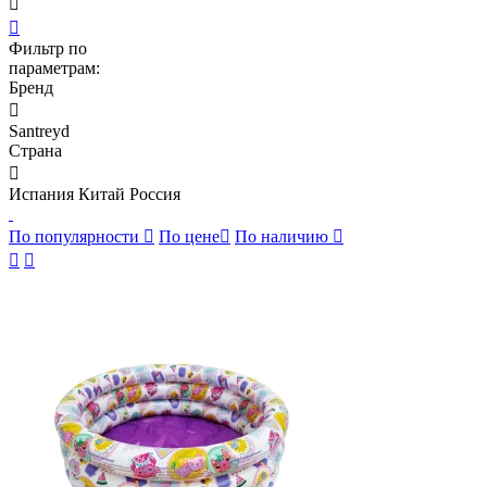


Фильтр по
параметрам:
Бренд

Santreyd
Страна

Испания
Китай
Россия
По популярности

По цене

По наличию


