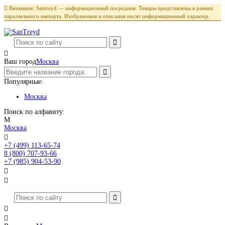

Внимание: Santreyd — информационный посредник. Товары представлены в рамках
параллельного импорта. Изображения и описания носят информационный характер.

Ваш город
Москва
Популярные:
Москва
Поиск по алфавиту:
М
Москва

+7 (499) 113-65-74
Заказать звонок
8 (800) 707-93-66
+7 (985) 904-53-90



