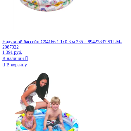
Надувной бассейн С94166 1.1x0.3 м 235 л 89422837 STLM-
2087322
1 391 руб.
В наличии


В корзину