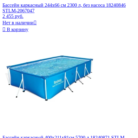
Бассейн каркасный 244x66 см 2300 л, без насоса 18240846
STLM-2067047
2 455 руб.
Нет в наличии


В корзину
Бассейн каркасный 400х211х81см 5700 л 18240871 STLM-