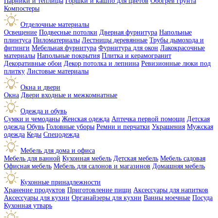
Парники и теплицы
Горшки и кашпо для цветов
Обогрев грунта
Компостеры
Отделочные материалы
Освещение
Подвесные потолки
Дверная фурнитура
Напольные
плинтуса
Пиломатериалы
Лестницы деревянные
Трубы дымохода и
фитинги
Мебельная фурнитура
Фурнитура для окон
Лакокрасочные
материалы
Напольные покрытия
Плитка и керамогранит
Декоративные обои
Декор потолка и лепнина
Ревизионные люки под
плитку
Листовые материалы
Окна и двери
Окна
Двери входные и межкомнатные
Одежда и обувь
Сумки и чемоданы
Женская одежда
Аптечка первой помощи
Детская
одежда
Обувь
Головные уборы
Ремни и перчатки
Украшения
Мужская
одежда
Кеды
Спецодежда
Мебель для дома и офиса
Мебель для ванной
Кухонная мебель
Детская мебель
Мебель садовая
Офисная мебель
Мебель для салонов и магазинов
Домашняя мебель
Кухонные принадлежности
Хранение продуктов
Приготовление пищи
Аксессуары для напитков
Аксессуары для кухни
Органайзеры для кухни
Ванны моечные
Посуда
Кухонная утварь