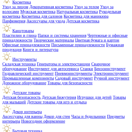
Косметика
Уход за лицом
Декоративная косметика
Уход за телом
Уход за
волосами
Мужская косметика
Натуральная косметика
Рукодельная
косметика
Косметика для салонов
Косметика для маникюра
Парфюмерия
Аксессуары для ухода
Детская косметика
Канцтовары
Пластилин и глина
Папки и системы хранения
Чертежные и офисные
принадлежности
Творческие материалы
Цветная бумага и картон
Офисные принадлежности
Письменные принадлежности
Бумажная
продукция
Книги и литература
Инструменты
Складская техника
Генераторы и электростанции
Сварочное
оборудование
Инструмент для автосервиса
Станки
Бензоинструмент
Гидравлический инструмент
Пневмоинструменты
Электроинструмент
Промышленные компоненты
Садовый инструмент
Ручной инструмент
Дорожное оборудование
Товары для безопасности
Детские товары
Детская безопасность
Детская бижутерия
Игрушки для детей
Товары
для малышей
Детские товары для игр и отдыха
Декор интерьера
Аксессуары для ванны
Декор для стен
Часы и будильники
Предметы
интерьера
Новогоднее оформление
Бытовая техника