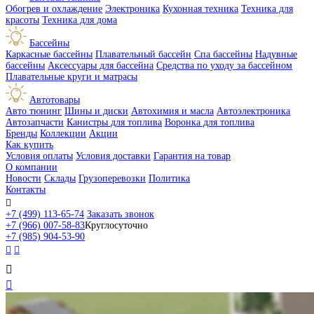
Обогрев и охлаждение
Электроника
Кухонная техника
Техника для
красоты
Техника для дома
Бассейны
Каркасные бассейны
Плавательный бассейн
Спа бассейны
Надувные
бассейны
Аксессуары для бассейна
Средства по уходу за бассейном
Плавательные круги и матрасы
Автотовары
Авто тюнинг
Шины и диски
Автохимия и масла
Автоэлектроника
Автозапчасти
Канистры для топлива
Воронка для топлива
Бренды
Коллекции
Акции
Как купить
Условия оплаты
Условия доставки
Гарантия на товар
О компании
Новости
Склады
Грузоперевозки
Политика
Контакты

+7 (499) 113-65-74
Заказать звонок
+7 (966) 007-58-83
Круглосуточно
+7 (985) 904-53-90



