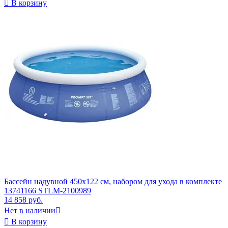

В корзину
Бассейн надувной 450x122 см, набором для ухода в комплекте
13741166 STLM-2100989
14 858 руб.
Нет в наличии


В корзину