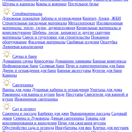
Шторы и карнизы
Ковры и коврики
Постельное белье
Стройматериалы
Дорожные покрытия
Заборы и огорождения
Кирпич, блоки, ЖБИ
Строительные расходные материалы
Металлопрокат
Изоляционные
материалы: тепло, гидро, шумоизоляция
Кровельные материалы и
комплектующие
Щебень, песок, керамзит и другие сыпучие
материалы
Смеси и грунтовки для строительства
Пожарное
оборудование
Фасадные материалы
Скобяные изделия
Опалубка
Ливневая канализация
Сауны и бани
Домашние сауны
Криосауны
Домашние хаммамы
Банные комплексы
Инфракрасные бани
Соляные бани
Печи и парогенераторы для бани
Двери и ограждения для бани
Банные аксессуары
Купели для бани
Камины
Сантехника
Ванны для дома
Душевые кабины и ограждения
Унитазы для дома
Раковины для ванны и кухни
Биде
Писсуары
Смесители для ванной и
кухни
Инженерная сантехника
Сад и огород
Саженцы и рассада
Барбекю для дачи
Выращивание рассады
Садовый
декор
Семена и Луковицы
Дачная сантехника
Товары для
консервирования и виноделия
Печи для сжигания мусора
Обустройство сада и огорода
Инкубаторы для яиц
Клетки для несушек