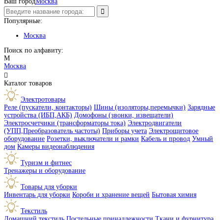
Ваш город
Москва
Популярные:
Москва
Поиск по алфавиту:
М
Москва

Каталог товаров
Электротовары
Реле (пускатели, контакторы)
Шины (изоляторы,перемычки)
Зарядные
устройства (ИБП,АКБ)
Домофоны (звонки, извещатели)
Электросчетчики (трансформаторы тока)
Электродвигатели
(УПП,Преобразователь частоты)
Приборы учета
Электрощитовое
оборудование
Розетки, выключатели и рамки
Кабель и провод
Умный
дом
Камеры видеонаблюдения
Туризм и фитнес
Тренажеры и оборудование
Товары для уборки
Инвентарь для уборки
Короби и хранение вещей
Бытовая химия
Текстиль
Домашний текстиль
Постельные принадлежности
Ткани и фурнитура