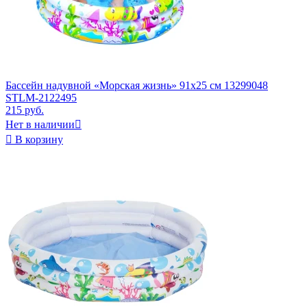
Бассейн надувной «Морская жизнь» 91х25 см 13299048
STLM-2122495
215 руб.
Нет в наличии


В корзину