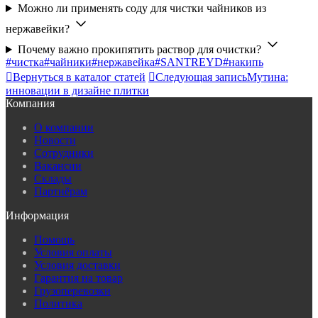
Можно ли применять соду для чистки чайников из
нержавейки?
Почему важно прокипятить раствор для очистки?
#чистка
#чайники
#нержавейка
#SANTREYD
#накипь

Вернуться в каталог статей

Следующая запись
Мутина:
инновации в дизайне плитки
Компания
О компании
Новости
Сотрудники
Вакансии
Склады
Партнёрам
Информация
Помощь
Условия оплаты
Условия доставки
Гарантия на товар
Грузоперевозки
Политика