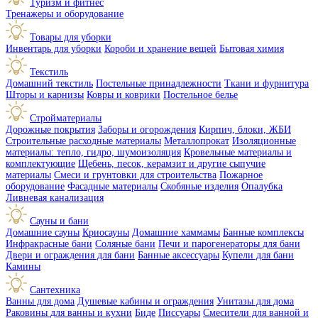
Туризм и фитнес
Тренажеры и оборудование
Товары для уборки
Инвентарь для уборки
Короби и хранение вещей
Бытовая химия
Текстиль
Домашний текстиль
Постельные принадлежности
Ткани и фурнитура
Шторы и карнизы
Ковры и коврики
Постельное белье
Стройматериалы
Дорожные покрытия
Заборы и огорождения
Кирпич, блоки, ЖБИ
Строительные расходные материалы
Металлопрокат
Изоляционные
материалы: тепло, гидро, шумоизоляция
Кровельные материалы и
комплектующие
Щебень, песок, керамзит и другие сыпучие
материалы
Смеси и грунтовки для строительства
Пожарное
оборудование
Фасадные материалы
Скобяные изделия
Опалубка
Ливневая канализация
Сауны и бани
Домашние сауны
Криосауны
Домашние хаммамы
Банные комплексы
Инфракрасные бани
Соляные бани
Печи и парогенераторы для бани
Двери и ограждения для бани
Банные аксессуары
Купели для бани
Камины
Сантехника
Ванны для дома
Душевые кабины и ограждения
Унитазы для дома
Раковины для ванны и кухни
Биде
Писсуары
Смесители для ванной и