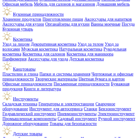
Офисная мебель
Мебель для салонов и магазинов
Домашняя мебель
Кухонные принадлежности
Хранение продуктов
Приготовление пищи
Аксессуары для напитков
Аксессуары для кухни
Органайзеры для кухни
Ванны моечные
Посуда
Кухонная утварь
Косметика
Уход за лицом
Декоративная косметика
Уход за телом
Уход за
волосами
Мужская косметика
Натуральная косметика
Рукодельная
косметика
Косметика для салонов
Косметика для маникюра
Парфюмерия
Аксессуары для ухода
Детская косметика
Канцтовары
Пластилин и глина
Папки и системы хранения
Чертежные и офисные
принадлежности
Творческие материалы
Цветная бумага и картон
Офисные принадлежности
Письменные принадлежности
Бумажная
продукция
Книги и литература
Инструменты
Складская техника
Генераторы и электростанции
Сварочное
оборудование
Инструмент для автосервиса
Станки
Бензоинструмент
Гидравлический инструмент
Пневмоинструменты
Электроинструмент
Промышленные компоненты
Садовый инструмент
Ручной инструмент
Дорожное оборудование
Товары для безопасности
Детские товары