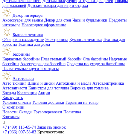
Детская безопасность
Детская бижутерия
Игрушки для детей
Товары
для малышей
Детские товары для игр и отдыха
Декор интерьера
Аксессуары для ванны
Декор для стен
Часы и будильники
Предметы
интерьера
Новогоднее оформление
Бытовая техника
Обогрев и охлаждение
Электроника
Кухонная техника
Техника для
красоты
Техника для дома
Бассейны
Каркасные бассейны
Плавательный бассейн
Спа бассейны
Надувные
бассейны
Аксессуары для бассейна
Средства по уходу за бассейном
Плавательные круги и матрасы
Автотовары
Авто тюнинг
Шины и диски
Автохимия и масла
Автоэлектроника
Автозапчасти
Канистры для топлива
Воронка для топлива
Бренды
Коллекции
Акции
Как купить
Условия оплаты
Условия доставки
Гарантия на товар
О компании
Новости
Склады
Грузоперевозки
Политика
Контакты

+7 (499) 113-65-74
Заказать звонок
+7 (966) 007-58-83
Круглосуточно