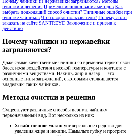
Почему чайники из нержавейки загрязняются?
Методы
очистки и решения
Примеры использования методов
Как
выбрать подходящий способ очистки?
Типичные ошибки при
очистке чайников
Что говорят пользователи?
Почему стоит
заказать на сайте SANTREYD
Заключение и призыв к
действию
Почему чайники из нержавейки
загрязняются?
Даже самые качественные чайники со временем теряют свой
блеск из-за воздействия высокой температуры и контакта с
различными веществами. Накипь, жир и нагар — это
основные типы загрязнений, с которыми сталкиваются
владельцы таких чайников.
Методы очистки и решения
Существуют различные способы вернуть чайнику
первоначальный вид. Вот несколько из них:
Хозяйственное мыло:
универсальное средство для
удаления жира и накипи. Намыльте губку и протрите