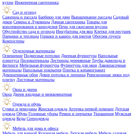
кухни
Инженерная сантехника
Сад и огород
Саженцы и рассада
Барбекю для дачи
Выращивание рассады
Садовый
декор
Семена и Луковицы
Дачная сантехника
Товары для
консервирования и виноделия
Печи для сжигания мусора
Обустройство сада и огорода
Инкубаторы для яиц
Клетки для несушек
Парники и теплицы
Горшки и кашпо для цветов
Обогрев грунта
Компостеры
Отделочные материалы
Освещение
Подвесные потолки
Дверная фурнитура
Напольные
плинтуса
Пиломатериалы
Лестницы деревянные
Трубы дымохода и
фитинги
Мебельная фурнитура
Фурнитура для окон
Лакокрасочные
материалы
Напольные покрытия
Плитка и керамогранит
Декоративные обои
Декор потолка и лепнина
Ревизионные люки под
плитку
Листовые материалы
Окна и двери
Окна
Двери входные и межкомнатные
Одежда и обувь
Сумки и чемоданы
Женская одежда
Аптечка первой помощи
Детская
одежда
Обувь
Головные уборы
Ремни и перчатки
Украшения
Мужская
одежда
Кеды
Спецодежда
Мебель для дома и офиса
Мебель для ванной
Кухонная мебель
Детская мебель
Мебель садовая