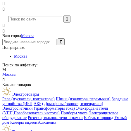




Ваш город
Москва
Популярные:
Москва
Поиск по алфавиту:
М
Москва

Каталог товаров
Электротовары
Реле (пускатели, контакторы)
Шины (изоляторы,перемычки)
Зарядные
устройства (ИБП,АКБ)
Домофоны (звонки, извещатели)
Электросчетчики (трансформаторы тока)
Электродвигатели
(УПП,Преобразователь частоты)
Приборы учета
Электрощитовое
оборудование
Розетки, выключатели и рамки
Кабель и провод
Умный
дом
Камеры видеонаблюдения