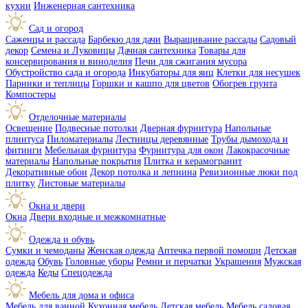
кухни
Инженерная сантехника
Сад и огород
Саженцы и рассада
Барбекю для дачи
Выращивание рассады
Садовый
декор
Семена и Луковицы
Дачная сантехника
Товары для
консервирования и виноделия
Печи для сжигания мусора
Обустройство сада и огорода
Инкубаторы для яиц
Клетки для несушек
Парники и теплицы
Горшки и кашпо для цветов
Обогрев грунта
Компостеры
Отделочные материалы
Освещение
Подвесные потолки
Дверная фурнитура
Напольные
плинтуса
Пиломатериалы
Лестницы деревянные
Трубы дымохода и
фитинги
Мебельная фурнитура
Фурнитура для окон
Лакокрасочные
материалы
Напольные покрытия
Плитка и керамогранит
Декоративные обои
Декор потолка и лепнина
Ревизионные люки под
плитку
Листовые материалы
Окна и двери
Окна
Двери входные и межкомнатные
Одежда и обувь
Сумки и чемоданы
Женская одежда
Аптечка первой помощи
Детская
одежда
Обувь
Головные уборы
Ремни и перчатки
Украшения
Мужская
одежда
Кеды
Спецодежда
Мебель для дома и офиса
Мебель для ванной
Кухонная мебель
Детская мебель
Мебель садовая