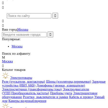




Ваш город
Москва
Популярные:
Москва
Поиск по алфавиту:
М
Москва

Каталог товаров
Электротовары
Реле (пускатели, контакторы)
Шины (изоляторы,перемычки)
Зарядные
устройства (ИБП,АКБ)
Домофоны (звонки, извещатели)
Электросчетчики (трансформаторы тока)
Электродвигатели
(УПП,Преобразователь частоты)
Приборы учета
Электрощитовое
оборудование
Розетки, выключатели и рамки
Кабель и провод
Умный
дом
Камеры видеонаблюдения