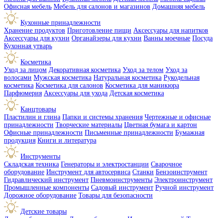
Офисная мебель
Мебель для салонов и магазинов
Домашняя мебель
Кухонные принадлежности
Хранение продуктов
Приготовление пищи
Аксессуары для напитков
Аксессуары для кухни
Органайзеры для кухни
Ванны моечные
Посуда
Кухонная утварь
Косметика
Уход за лицом
Декоративная косметика
Уход за телом
Уход за
волосами
Мужская косметика
Натуральная косметика
Рукодельная
косметика
Косметика для салонов
Косметика для маникюра
Парфюмерия
Аксессуары для ухода
Детская косметика
Канцтовары
Пластилин и глина
Папки и системы хранения
Чертежные и офисные
принадлежности
Творческие материалы
Цветная бумага и картон
Офисные принадлежности
Письменные принадлежности
Бумажная
продукция
Книги и литература
Инструменты
Складская техника
Генераторы и электростанции
Сварочное
оборудование
Инструмент для автосервиса
Станки
Бензоинструмент
Гидравлический инструмент
Пневмоинструменты
Электроинструмент
Промышленные компоненты
Садовый инструмент
Ручной инструмент
Дорожное оборудование
Товары для безопасности
Детские товары