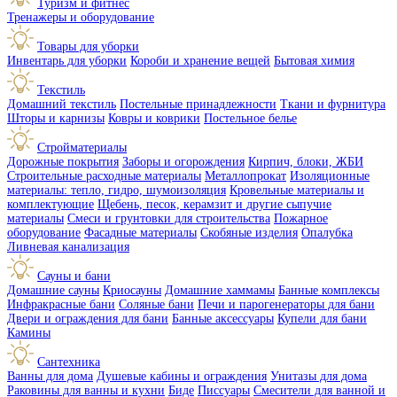
Туризм и фитнес
Тренажеры и оборудование
Товары для уборки
Инвентарь для уборки
Короби и хранение вещей
Бытовая химия
Текстиль
Домашний текстиль
Постельные принадлежности
Ткани и фурнитура
Шторы и карнизы
Ковры и коврики
Постельное белье
Стройматериалы
Дорожные покрытия
Заборы и огорождения
Кирпич, блоки, ЖБИ
Строительные расходные материалы
Металлопрокат
Изоляционные
материалы: тепло, гидро, шумоизоляция
Кровельные материалы и
комплектующие
Щебень, песок, керамзит и другие сыпучие
материалы
Смеси и грунтовки для строительства
Пожарное
оборудование
Фасадные материалы
Скобяные изделия
Опалубка
Ливневая канализация
Сауны и бани
Домашние сауны
Криосауны
Домашние хаммамы
Банные комплексы
Инфракрасные бани
Соляные бани
Печи и парогенераторы для бани
Двери и ограждения для бани
Банные аксессуары
Купели для бани
Камины
Сантехника
Ванны для дома
Душевые кабины и ограждения
Унитазы для дома
Раковины для ванны и кухни
Биде
Писсуары
Смесители для ванной и