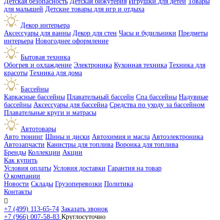
Детская безопасность
Детская бижутерия
Игрушки для детей
Товары
для малышей
Детские товары для игр и отдыха
Декор интерьера
Аксессуары для ванны
Декор для стен
Часы и будильники
Предметы
интерьера
Новогоднее оформление
Бытовая техника
Обогрев и охлаждение
Электроника
Кухонная техника
Техника для
красоты
Техника для дома
Бассейны
Каркасные бассейны
Плавательный бассейн
Спа бассейны
Надувные
бассейны
Аксессуары для бассейна
Средства по уходу за бассейном
Плавательные круги и матрасы
Автотовары
Авто тюнинг
Шины и диски
Автохимия и масла
Автоэлектроника
Автозапчасти
Канистры для топлива
Воронка для топлива
Бренды
Коллекции
Акции
Как купить
Условия оплаты
Условия доставки
Гарантия на товар
О компании
Новости
Склады
Грузоперевозки
Политика
Контакты

+7 (499) 113-65-74
Заказать звонок
+7 (966) 007-58-83
Круглосуточно