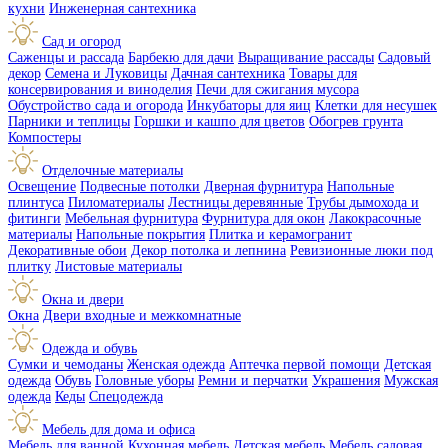
кухни
Инженерная сантехника
Сад и огород
Саженцы и рассада
Барбекю для дачи
Выращивание рассады
Садовый
декор
Семена и Луковицы
Дачная сантехника
Товары для
консервирования и виноделия
Печи для сжигания мусора
Обустройство сада и огорода
Инкубаторы для яиц
Клетки для несушек
Парники и теплицы
Горшки и кашпо для цветов
Обогрев грунта
Компостеры
Отделочные материалы
Освещение
Подвесные потолки
Дверная фурнитура
Напольные
плинтуса
Пиломатериалы
Лестницы деревянные
Трубы дымохода и
фитинги
Мебельная фурнитура
Фурнитура для окон
Лакокрасочные
материалы
Напольные покрытия
Плитка и керамогранит
Декоративные обои
Декор потолка и лепнина
Ревизионные люки под
плитку
Листовые материалы
Окна и двери
Окна
Двери входные и межкомнатные
Одежда и обувь
Сумки и чемоданы
Женская одежда
Аптечка первой помощи
Детская
одежда
Обувь
Головные уборы
Ремни и перчатки
Украшения
Мужская
одежда
Кеды
Спецодежда
Мебель для дома и офиса
Мебель для ванной
Кухонная мебель
Детская мебель
Мебель садовая