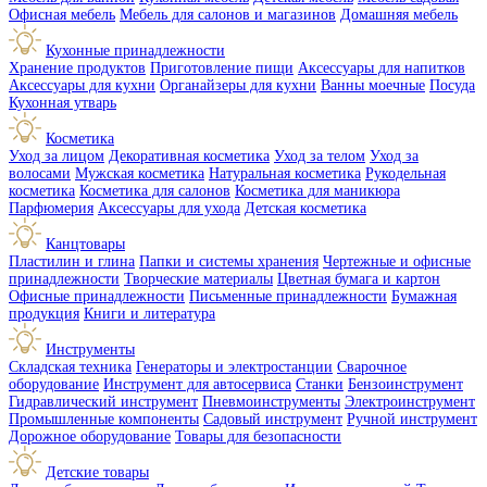
Офисная мебель
Мебель для салонов и магазинов
Домашняя мебель
Кухонные принадлежности
Хранение продуктов
Приготовление пищи
Аксессуары для напитков
Аксессуары для кухни
Органайзеры для кухни
Ванны моечные
Посуда
Кухонная утварь
Косметика
Уход за лицом
Декоративная косметика
Уход за телом
Уход за
волосами
Мужская косметика
Натуральная косметика
Рукодельная
косметика
Косметика для салонов
Косметика для маникюра
Парфюмерия
Аксессуары для ухода
Детская косметика
Канцтовары
Пластилин и глина
Папки и системы хранения
Чертежные и офисные
принадлежности
Творческие материалы
Цветная бумага и картон
Офисные принадлежности
Письменные принадлежности
Бумажная
продукция
Книги и литература
Инструменты
Складская техника
Генераторы и электростанции
Сварочное
оборудование
Инструмент для автосервиса
Станки
Бензоинструмент
Гидравлический инструмент
Пневмоинструменты
Электроинструмент
Промышленные компоненты
Садовый инструмент
Ручной инструмент
Дорожное оборудование
Товары для безопасности
Детские товары