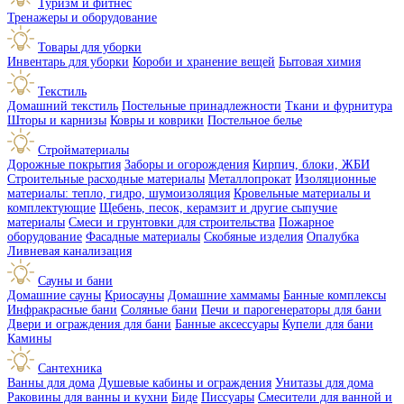
Туризм и фитнес
Тренажеры и оборудование
Товары для уборки
Инвентарь для уборки
Короби и хранение вещей
Бытовая химия
Текстиль
Домашний текстиль
Постельные принадлежности
Ткани и фурнитура
Шторы и карнизы
Ковры и коврики
Постельное белье
Стройматериалы
Дорожные покрытия
Заборы и огорождения
Кирпич, блоки, ЖБИ
Строительные расходные материалы
Металлопрокат
Изоляционные
материалы: тепло, гидро, шумоизоляция
Кровельные материалы и
комплектующие
Щебень, песок, керамзит и другие сыпучие
материалы
Смеси и грунтовки для строительства
Пожарное
оборудование
Фасадные материалы
Скобяные изделия
Опалубка
Ливневая канализация
Сауны и бани
Домашние сауны
Криосауны
Домашние хаммамы
Банные комплексы
Инфракрасные бани
Соляные бани
Печи и парогенераторы для бани
Двери и ограждения для бани
Банные аксессуары
Купели для бани
Камины
Сантехника
Ванны для дома
Душевые кабины и ограждения
Унитазы для дома
Раковины для ванны и кухни
Биде
Писсуары
Смесители для ванной и