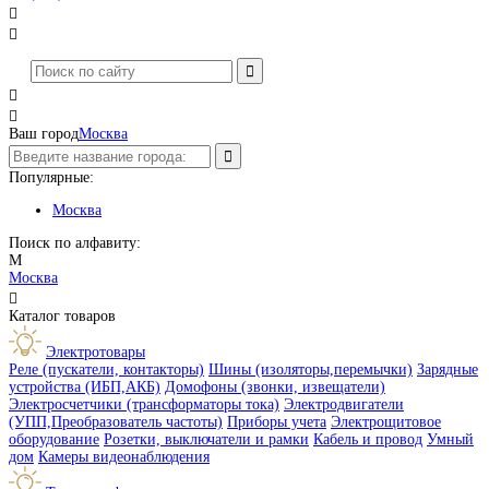




Ваш город
Москва
Популярные:
Москва
Поиск по алфавиту:
М
Москва

Каталог товаров
Электротовары
Реле (пускатели, контакторы)
Шины (изоляторы,перемычки)
Зарядные
устройства (ИБП,АКБ)
Домофоны (звонки, извещатели)
Электросчетчики (трансформаторы тока)
Электродвигатели
(УПП,Преобразователь частоты)
Приборы учета
Электрощитовое
оборудование
Розетки, выключатели и рамки
Кабель и провод
Умный
дом
Камеры видеонаблюдения