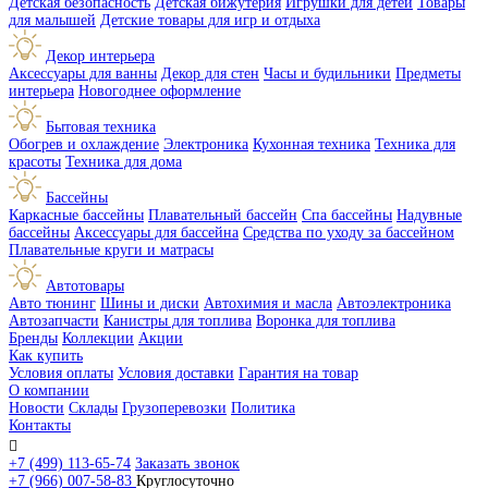
Детская безопасность
Детская бижутерия
Игрушки для детей
Товары
для малышей
Детские товары для игр и отдыха
Декор интерьера
Аксессуары для ванны
Декор для стен
Часы и будильники
Предметы
интерьера
Новогоднее оформление
Бытовая техника
Обогрев и охлаждение
Электроника
Кухонная техника
Техника для
красоты
Техника для дома
Бассейны
Каркасные бассейны
Плавательный бассейн
Спа бассейны
Надувные
бассейны
Аксессуары для бассейна
Средства по уходу за бассейном
Плавательные круги и матрасы
Автотовары
Авто тюнинг
Шины и диски
Автохимия и масла
Автоэлектроника
Автозапчасти
Канистры для топлива
Воронка для топлива
Бренды
Коллекции
Акции
Как купить
Условия оплаты
Условия доставки
Гарантия на товар
О компании
Новости
Склады
Грузоперевозки
Политика
Контакты

+7 (499) 113-65-74
Заказать звонок
+7 (966) 007-58-83
Круглосуточно