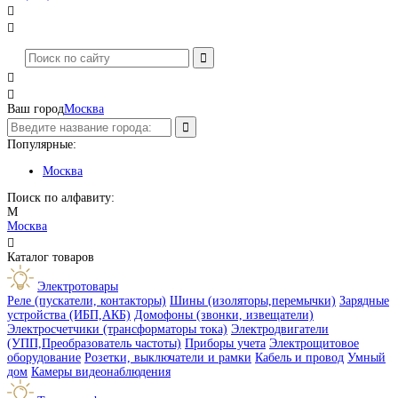




Ваш город
Москва
Популярные:
Москва
Поиск по алфавиту:
М
Москва

Каталог товаров
Электротовары
Реле (пускатели, контакторы)
Шины (изоляторы,перемычки)
Зарядные
устройства (ИБП,АКБ)
Домофоны (звонки, извещатели)
Электросчетчики (трансформаторы тока)
Электродвигатели
(УПП,Преобразователь частоты)
Приборы учета
Электрощитовое
оборудование
Розетки, выключатели и рамки
Кабель и провод
Умный
дом
Камеры видеонаблюдения