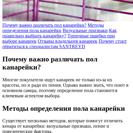
Почему важно различать пол канарейки?
Методы
определения пола канарейки
Визуальные признаки
Как
правильно выбрать канарейку?
Типичные ошибки при
выборе канареек
Отзывы владельцев канареек
Почему стоит
обратиться к специалистам SANTREYD
Почему важно различать пол
канарейки?
Многие покупатели ищут канареек не только из-за их
красоты, но и ради их пения. Однако важно знать, что поют в
основном самцы, поэтому определение пола становится
ключевым аспектом выбора.
Методы определения пола канарейки
Существует несколько методов, которые помогут отличить
кенара от канарейки: визуальные признаки, пение и
поведенческие факторы.