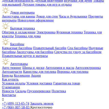
Детская безопасность
Детская бижутерия
Игрушки для детей
Товары
для малышей
Детские товары для игр и отдыха
Декор интерьера
Аксессуары для ванны
Декор для стен
Часы и будильники
Предметы
интерьера
Новогоднее оформление
Бытовая техника
Обогрев и охлаждение
Электроника
Кухонная техника
Техника для
красоты
Техника для дома
Бассейны
Каркасные бассейны
Плавательный бассейн
Спа бассейны
Надувные
бассейны
Аксессуары для бассейна
Средства по уходу за бассейном
Плавательные круги и матрасы
Автотовары
Авто тюнинг
Шины и диски
Автохимия и масла
Автоэлектроника
Автозапчасти
Канистры для топлива
Воронка для топлива
Бренды
Коллекции
Акции
Как купить
Условия оплаты
Условия доставки
Гарантия на товар
О компании
Новости
Склады
Грузоперевозки
Политика
Контакты

+7 (499) 113-65-74
Заказать звонок
+7 (966) 007-58-83
Круглосуточно