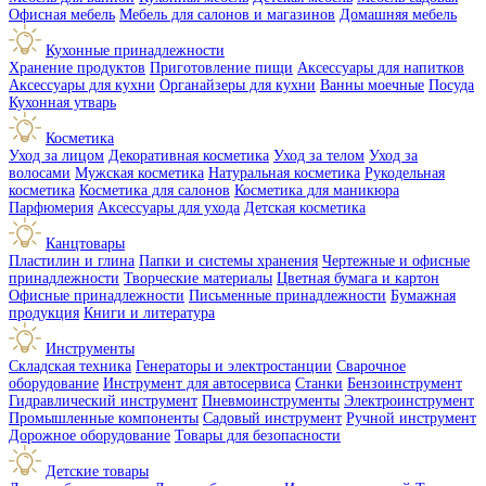
Офисная мебель
Мебель для салонов и магазинов
Домашняя мебель
Кухонные принадлежности
Хранение продуктов
Приготовление пищи
Аксессуары для напитков
Аксессуары для кухни
Органайзеры для кухни
Ванны моечные
Посуда
Кухонная утварь
Косметика
Уход за лицом
Декоративная косметика
Уход за телом
Уход за
волосами
Мужская косметика
Натуральная косметика
Рукодельная
косметика
Косметика для салонов
Косметика для маникюра
Парфюмерия
Аксессуары для ухода
Детская косметика
Канцтовары
Пластилин и глина
Папки и системы хранения
Чертежные и офисные
принадлежности
Творческие материалы
Цветная бумага и картон
Офисные принадлежности
Письменные принадлежности
Бумажная
продукция
Книги и литература
Инструменты
Складская техника
Генераторы и электростанции
Сварочное
оборудование
Инструмент для автосервиса
Станки
Бензоинструмент
Гидравлический инструмент
Пневмоинструменты
Электроинструмент
Промышленные компоненты
Садовый инструмент
Ручной инструмент
Дорожное оборудование
Товары для безопасности
Детские товары