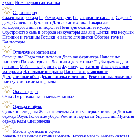
кухни
Инженерная сантехника
Сад и огород
Саженцы и рассада
Барбекю для дачи
Выращивание рассады
Садовый
декор
Семена и Луковицы
Дачная сантехника
Товары для
консервирования и виноделия
Печи для сжигания мусора
Обустройство сада и огорода
Инкубаторы для яиц
Клетки для несушек
Парники и теплицы
Горшки и кашпо для цветов
Обогрев грунта
Компостеры
Отделочные материалы
Освещение
Подвесные потолки
Дверная фурнитура
Напольные
плинтуса
Пиломатериалы
Лестницы деревянные
Трубы дымохода и
фитинги
Мебельная фурнитура
Фурнитура для окон
Лакокрасочные
материалы
Напольные покрытия
Плитка и керамогранит
Декоративные обои
Декор потолка и лепнина
Ревизионные люки под
плитку
Листовые материалы
Окна и двери
Окна
Двери входные и межкомнатные
Одежда и обувь
Сумки и чемоданы
Женская одежда
Аптечка первой помощи
Детская
одежда
Обувь
Головные уборы
Ремни и перчатки
Украшения
Мужская
одежда
Кеды
Спецодежда
Мебель для дома и офиса
Мебель для ванной
Кухонная мебель
Детская мебель
Мебель садовая