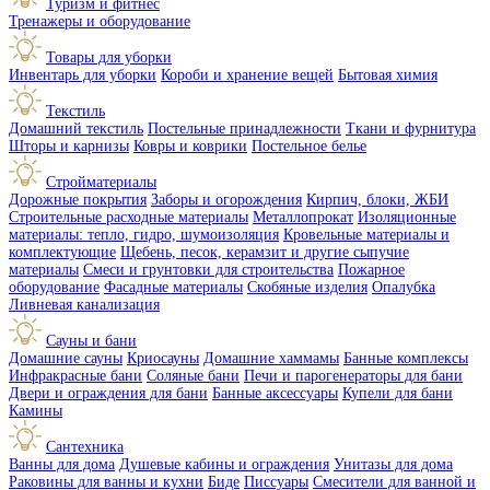
Туризм и фитнес
Тренажеры и оборудование
Товары для уборки
Инвентарь для уборки
Короби и хранение вещей
Бытовая химия
Текстиль
Домашний текстиль
Постельные принадлежности
Ткани и фурнитура
Шторы и карнизы
Ковры и коврики
Постельное белье
Стройматериалы
Дорожные покрытия
Заборы и огорождения
Кирпич, блоки, ЖБИ
Строительные расходные материалы
Металлопрокат
Изоляционные
материалы: тепло, гидро, шумоизоляция
Кровельные материалы и
комплектующие
Щебень, песок, керамзит и другие сыпучие
материалы
Смеси и грунтовки для строительства
Пожарное
оборудование
Фасадные материалы
Скобяные изделия
Опалубка
Ливневая канализация
Сауны и бани
Домашние сауны
Криосауны
Домашние хаммамы
Банные комплексы
Инфракрасные бани
Соляные бани
Печи и парогенераторы для бани
Двери и ограждения для бани
Банные аксессуары
Купели для бани
Камины
Сантехника
Ванны для дома
Душевые кабины и ограждения
Унитазы для дома
Раковины для ванны и кухни
Биде
Писсуары
Смесители для ванной и