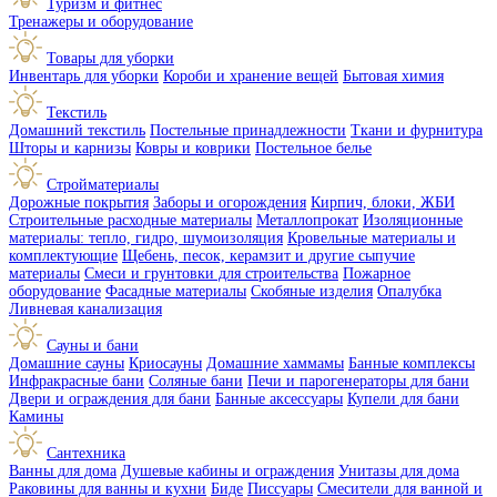
Туризм и фитнес
Тренажеры и оборудование
Товары для уборки
Инвентарь для уборки
Короби и хранение вещей
Бытовая химия
Текстиль
Домашний текстиль
Постельные принадлежности
Ткани и фурнитура
Шторы и карнизы
Ковры и коврики
Постельное белье
Стройматериалы
Дорожные покрытия
Заборы и огорождения
Кирпич, блоки, ЖБИ
Строительные расходные материалы
Металлопрокат
Изоляционные
материалы: тепло, гидро, шумоизоляция
Кровельные материалы и
комплектующие
Щебень, песок, керамзит и другие сыпучие
материалы
Смеси и грунтовки для строительства
Пожарное
оборудование
Фасадные материалы
Скобяные изделия
Опалубка
Ливневая канализация
Сауны и бани
Домашние сауны
Криосауны
Домашние хаммамы
Банные комплексы
Инфракрасные бани
Соляные бани
Печи и парогенераторы для бани
Двери и ограждения для бани
Банные аксессуары
Купели для бани
Камины
Сантехника
Ванны для дома
Душевые кабины и ограждения
Унитазы для дома
Раковины для ванны и кухни
Биде
Писсуары
Смесители для ванной и