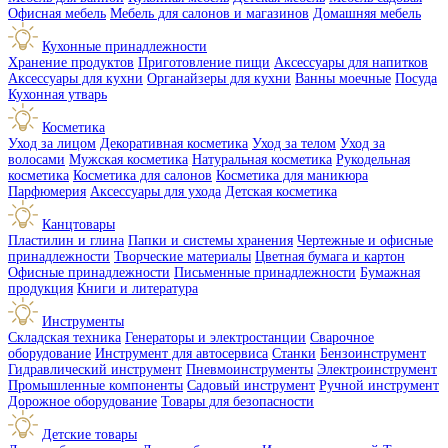
Офисная мебель
Мебель для салонов и магазинов
Домашняя мебель
Кухонные принадлежности
Хранение продуктов
Приготовление пищи
Аксессуары для напитков
Аксессуары для кухни
Органайзеры для кухни
Ванны моечные
Посуда
Кухонная утварь
Косметика
Уход за лицом
Декоративная косметика
Уход за телом
Уход за
волосами
Мужская косметика
Натуральная косметика
Рукодельная
косметика
Косметика для салонов
Косметика для маникюра
Парфюмерия
Аксессуары для ухода
Детская косметика
Канцтовары
Пластилин и глина
Папки и системы хранения
Чертежные и офисные
принадлежности
Творческие материалы
Цветная бумага и картон
Офисные принадлежности
Письменные принадлежности
Бумажная
продукция
Книги и литература
Инструменты
Складская техника
Генераторы и электростанции
Сварочное
оборудование
Инструмент для автосервиса
Станки
Бензоинструмент
Гидравлический инструмент
Пневмоинструменты
Электроинструмент
Промышленные компоненты
Садовый инструмент
Ручной инструмент
Дорожное оборудование
Товары для безопасности
Детские товары