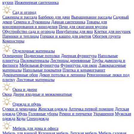
кухни
Инженерная сантехника
Сад и огород
Саженцы и рассада
Барбекю для дачи
Выращивание рассады
Садовый
декор
Семена и Луковицы
Дачная сантехника
Товары для
консервирования и виноделия
Печи для сжигания мусора
Обустройство сада и огорода
Инкубаторы для яиц
Клетки для несушек
Парники и теплицы
Горшки и кашпо для цветов
Обогрев грунта
Компостеры
Отделочные материалы
Освещение
Подвесные потолки
Дверная фурнитура
Напольные
плинтуса
Пиломатериалы
Лестницы деревянные
Трубы дымохода и
фитинги
Мебельная фурнитура
Фурнитура для окон
Лакокрасочные
материалы
Напольные покрытия
Плитка и керамогранит
Декоративные обои
Декор потолка и лепнина
Ревизионные люки под
плитку
Листовые материалы
Окна и двери
Окна
Двери входные и межкомнатные
Одежда и обувь
Сумки и чемоданы
Женская одежда
Аптечка первой помощи
Детская
одежда
Обувь
Головные уборы
Ремни и перчатки
Украшения
Мужская
одежда
Кеды
Спецодежда
Мебель для дома и офиса
Мебель для ванной
Кухонная мебель
Детская мебель
Мебель садовая