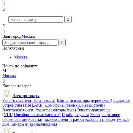




Ваш город
Москва
Популярные:
Москва
Поиск по алфавиту:
М
Москва

Каталог товаров
Электротовары
Реле (пускатели, контакторы)
Шины (изоляторы,перемычки)
Зарядные
устройства (ИБП,АКБ)
Домофоны (звонки, извещатели)
Электросчетчики (трансформаторы тока)
Электродвигатели
(УПП,Преобразователь частоты)
Приборы учета
Электрощитовое
оборудование
Розетки, выключатели и рамки
Кабель и провод
Умный
дом
Камеры видеонаблюдения