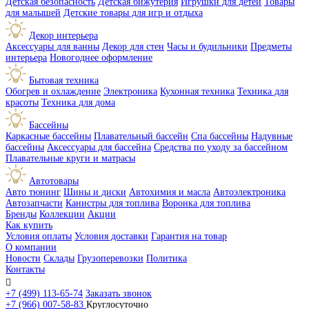
Детская безопасность
Детская бижутерия
Игрушки для детей
Товары
для малышей
Детские товары для игр и отдыха
Декор интерьера
Аксессуары для ванны
Декор для стен
Часы и будильники
Предметы
интерьера
Новогоднее оформление
Бытовая техника
Обогрев и охлаждение
Электроника
Кухонная техника
Техника для
красоты
Техника для дома
Бассейны
Каркасные бассейны
Плавательный бассейн
Спа бассейны
Надувные
бассейны
Аксессуары для бассейна
Средства по уходу за бассейном
Плавательные круги и матрасы
Автотовары
Авто тюнинг
Шины и диски
Автохимия и масла
Автоэлектроника
Автозапчасти
Канистры для топлива
Воронка для топлива
Бренды
Коллекции
Акции
Как купить
Условия оплаты
Условия доставки
Гарантия на товар
О компании
Новости
Склады
Грузоперевозки
Политика
Контакты

+7 (499) 113-65-74
Заказать звонок
+7 (966) 007-58-83
Круглосуточно