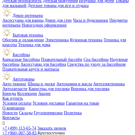
Детская безопасность
Детская бижутерия
Игрушки для детей
Товары
для малышей
Детские товары для игр и отдыха
Декор интерьера
Аксессуары для ванны
Декор для стен
Часы и будильники
Предметы
интерьера
Новогоднее оформление
Бытовая техника
Обогрев и охлаждение
Электроника
Кухонная техника
Техника для
красоты
Техника для дома
Бассейны
Каркасные бассейны
Плавательный бассейн
Спа бассейны
Надувные
бассейны
Аксессуары для бассейна
Средства по уходу за бассейном
Плавательные круги и матрасы
Автотовары
Авто тюнинг
Шины и диски
Автохимия и масла
Автоэлектроника
Автозапчасти
Канистры для топлива
Воронка для топлива
Бренды
Коллекции
Акции
Как купить
Условия оплаты
Условия доставки
Гарантия на товар
О компании
Новости
Склады
Грузоперевозки
Политика
Контакты

+7 (499) 113-65-74
Заказать звонок
+7 (966) 007-58-83
Круглосуточно