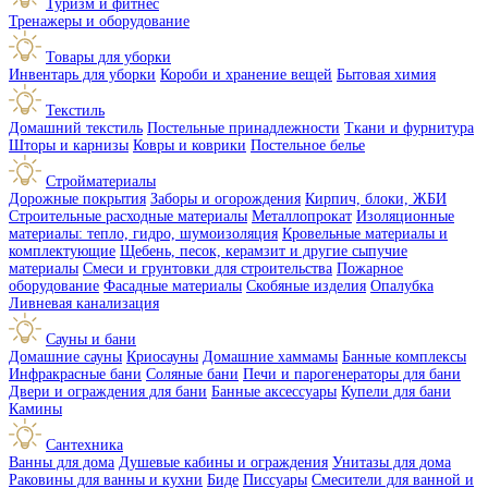
Туризм и фитнес
Тренажеры и оборудование
Товары для уборки
Инвентарь для уборки
Короби и хранение вещей
Бытовая химия
Текстиль
Домашний текстиль
Постельные принадлежности
Ткани и фурнитура
Шторы и карнизы
Ковры и коврики
Постельное белье
Стройматериалы
Дорожные покрытия
Заборы и огорождения
Кирпич, блоки, ЖБИ
Строительные расходные материалы
Металлопрокат
Изоляционные
материалы: тепло, гидро, шумоизоляция
Кровельные материалы и
комплектующие
Щебень, песок, керамзит и другие сыпучие
материалы
Смеси и грунтовки для строительства
Пожарное
оборудование
Фасадные материалы
Скобяные изделия
Опалубка
Ливневая канализация
Сауны и бани
Домашние сауны
Криосауны
Домашние хаммамы
Банные комплексы
Инфракрасные бани
Соляные бани
Печи и парогенераторы для бани
Двери и ограждения для бани
Банные аксессуары
Купели для бани
Камины
Сантехника
Ванны для дома
Душевые кабины и ограждения
Унитазы для дома
Раковины для ванны и кухни
Биде
Писсуары
Смесители для ванной и