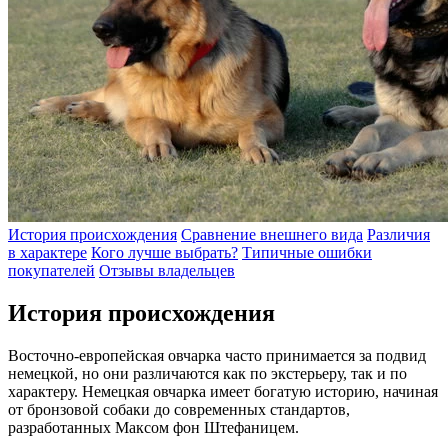
История происхождения
Сравнение внешнего вида
Различия
в характере
Кого лучше выбрать?
Типичные ошибки
покупателей
Отзывы владельцев
История происхождения
Восточно-европейская овчарка часто принимается за подвид
немецкой, но они различаются как по экстерьеру, так и по
характеру. Немецкая овчарка имеет богатую историю, начиная
от бронзовой собаки до современных стандартов,
разработанных Максом фон Штефаницем.