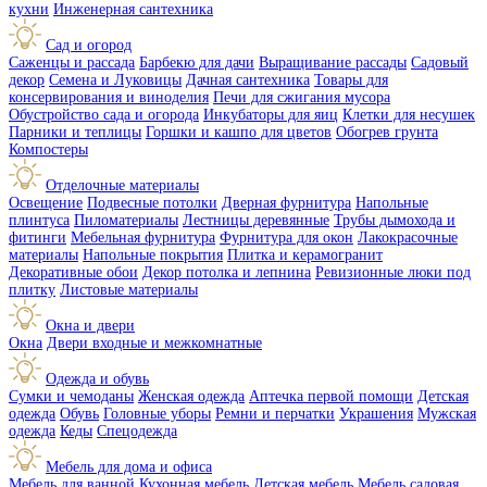
кухни
Инженерная сантехника
Сад и огород
Саженцы и рассада
Барбекю для дачи
Выращивание рассады
Садовый
декор
Семена и Луковицы
Дачная сантехника
Товары для
консервирования и виноделия
Печи для сжигания мусора
Обустройство сада и огорода
Инкубаторы для яиц
Клетки для несушек
Парники и теплицы
Горшки и кашпо для цветов
Обогрев грунта
Компостеры
Отделочные материалы
Освещение
Подвесные потолки
Дверная фурнитура
Напольные
плинтуса
Пиломатериалы
Лестницы деревянные
Трубы дымохода и
фитинги
Мебельная фурнитура
Фурнитура для окон
Лакокрасочные
материалы
Напольные покрытия
Плитка и керамогранит
Декоративные обои
Декор потолка и лепнина
Ревизионные люки под
плитку
Листовые материалы
Окна и двери
Окна
Двери входные и межкомнатные
Одежда и обувь
Сумки и чемоданы
Женская одежда
Аптечка первой помощи
Детская
одежда
Обувь
Головные уборы
Ремни и перчатки
Украшения
Мужская
одежда
Кеды
Спецодежда
Мебель для дома и офиса
Мебель для ванной
Кухонная мебель
Детская мебель
Мебель садовая