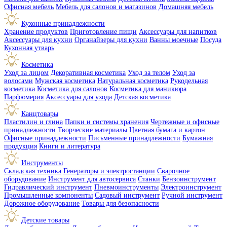
Офисная мебель
Мебель для салонов и магазинов
Домашняя мебель
Кухонные принадлежности
Хранение продуктов
Приготовление пищи
Аксессуары для напитков
Аксессуары для кухни
Органайзеры для кухни
Ванны моечные
Посуда
Кухонная утварь
Косметика
Уход за лицом
Декоративная косметика
Уход за телом
Уход за
волосами
Мужская косметика
Натуральная косметика
Рукодельная
косметика
Косметика для салонов
Косметика для маникюра
Парфюмерия
Аксессуары для ухода
Детская косметика
Канцтовары
Пластилин и глина
Папки и системы хранения
Чертежные и офисные
принадлежности
Творческие материалы
Цветная бумага и картон
Офисные принадлежности
Письменные принадлежности
Бумажная
продукция
Книги и литература
Инструменты
Складская техника
Генераторы и электростанции
Сварочное
оборудование
Инструмент для автосервиса
Станки
Бензоинструмент
Гидравлический инструмент
Пневмоинструменты
Электроинструмент
Промышленные компоненты
Садовый инструмент
Ручной инструмент
Дорожное оборудование
Товары для безопасности
Детские товары