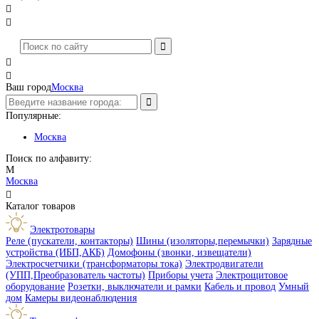




Ваш город
Москва
Популярные:
Москва
Поиск по алфавиту:
М
Москва

Каталог товаров
Электротовары
Реле (пускатели, контакторы)
Шины (изоляторы,перемычки)
Зарядные
устройства (ИБП,АКБ)
Домофоны (звонки, извещатели)
Электросчетчики (трансформаторы тока)
Электродвигатели
(УПП,Преобразователь частоты)
Приборы учета
Электрощитовое
оборудование
Розетки, выключатели и рамки
Кабель и провод
Умный
дом
Камеры видеонаблюдения