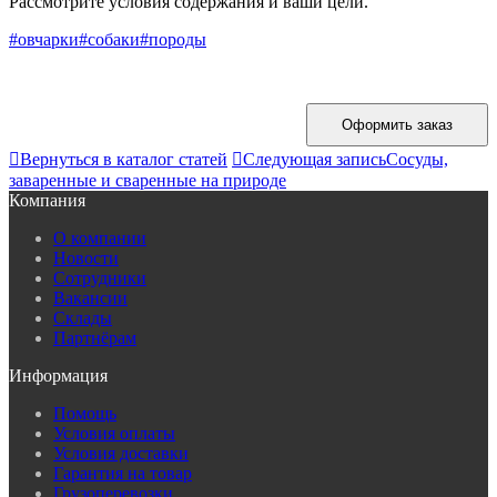
Рассмотрите условия содержания и ваши цели.
#овчарки
#собаки
#породы
Оформить заказ

Вернуться в каталог статей

Следующая запись
Сосуды,
заваренные и сваренные на природе
Компания
О компании
Новости
Сотрудники
Вакансии
Склады
Партнёрам
Информация
Помощь
Условия оплаты
Условия доставки
Гарантия на товар
Грузоперевозки