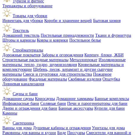
Туризм и фитнес
Тренажеры и оборудование
Товары для уборки
Инвентарь для уборки
Короби и хранение вещей
Бытовая химия
Текстиль
Домашний текстиль
Постельные принадлежности
Ткани и фурнитура
Шторы и карнизы
Ковры и коврики
Постельное белье
Стройматериалы
Дорожные покрытия
Заборы и огорождения
Кирпич, блоки, ЖБИ
Строительные расходные материалы
Металлопрокат
Изоляционные
материалы: тепло, гидро, шумоизоляция
Кровельные материалы и
комплектующие
Щебень, песок, керамзит и другие сыпучие
материалы
Смеси и грунтовки для строительства
Пожарное
оборудование
Фасадные материалы
Скобяные изделия
Опалубка
Ливневая канализация
Сауны и бани
Домашние сауны
Криосауны
Домашние хаммамы
Банные комплексы
Инфракрасные бани
Соляные бани
Печи и парогенераторы для бани
Двери и ограждения для бани
Банные аксессуары
Купели для бани
Камины
Сантехника
Ванны для дома
Душевые кабины и ограждения
Унитазы для дома
Раковины для ванны и кухни
Биде
Писсуары
Смесители для ванной и