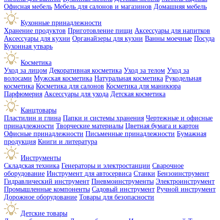
Офисная мебель
Мебель для салонов и магазинов
Домашняя мебель
Кухонные принадлежности
Хранение продуктов
Приготовление пищи
Аксессуары для напитков
Аксессуары для кухни
Органайзеры для кухни
Ванны моечные
Посуда
Кухонная утварь
Косметика
Уход за лицом
Декоративная косметика
Уход за телом
Уход за
волосами
Мужская косметика
Натуральная косметика
Рукодельная
косметика
Косметика для салонов
Косметика для маникюра
Парфюмерия
Аксессуары для ухода
Детская косметика
Канцтовары
Пластилин и глина
Папки и системы хранения
Чертежные и офисные
принадлежности
Творческие материалы
Цветная бумага и картон
Офисные принадлежности
Письменные принадлежности
Бумажная
продукция
Книги и литература
Инструменты
Складская техника
Генераторы и электростанции
Сварочное
оборудование
Инструмент для автосервиса
Станки
Бензоинструмент
Гидравлический инструмент
Пневмоинструменты
Электроинструмент
Промышленные компоненты
Садовый инструмент
Ручной инструмент
Дорожное оборудование
Товары для безопасности
Детские товары