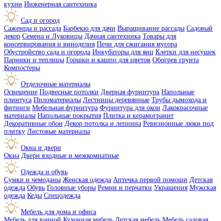
кухни
Инженерная сантехника
Сад и огород
Саженцы и рассада
Барбекю для дачи
Выращивание рассады
Садовый
декор
Семена и Луковицы
Дачная сантехника
Товары для
консервирования и виноделия
Печи для сжигания мусора
Обустройство сада и огорода
Инкубаторы для яиц
Клетки для несушек
Парники и теплицы
Горшки и кашпо для цветов
Обогрев грунта
Компостеры
Отделочные материалы
Освещение
Подвесные потолки
Дверная фурнитура
Напольные
плинтуса
Пиломатериалы
Лестницы деревянные
Трубы дымохода и
фитинги
Мебельная фурнитура
Фурнитура для окон
Лакокрасочные
материалы
Напольные покрытия
Плитка и керамогранит
Декоративные обои
Декор потолка и лепнина
Ревизионные люки под
плитку
Листовые материалы
Окна и двери
Окна
Двери входные и межкомнатные
Одежда и обувь
Сумки и чемоданы
Женская одежда
Аптечка первой помощи
Детская
одежда
Обувь
Головные уборы
Ремни и перчатки
Украшения
Мужская
одежда
Кеды
Спецодежда
Мебель для дома и офиса
Мебель для ванной
Кухонная мебель
Детская мебель
Мебель садовая