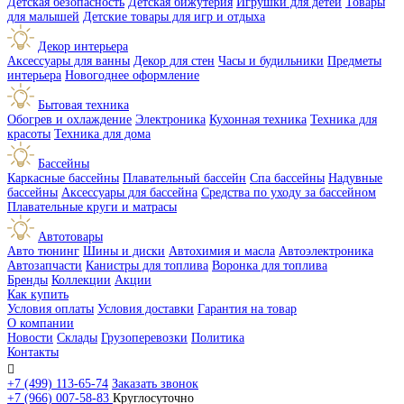
Детская безопасность
Детская бижутерия
Игрушки для детей
Товары
для малышей
Детские товары для игр и отдыха
Декор интерьера
Аксессуары для ванны
Декор для стен
Часы и будильники
Предметы
интерьера
Новогоднее оформление
Бытовая техника
Обогрев и охлаждение
Электроника
Кухонная техника
Техника для
красоты
Техника для дома
Бассейны
Каркасные бассейны
Плавательный бассейн
Спа бассейны
Надувные
бассейны
Аксессуары для бассейна
Средства по уходу за бассейном
Плавательные круги и матрасы
Автотовары
Авто тюнинг
Шины и диски
Автохимия и масла
Автоэлектроника
Автозапчасти
Канистры для топлива
Воронка для топлива
Бренды
Коллекции
Акции
Как купить
Условия оплаты
Условия доставки
Гарантия на товар
О компании
Новости
Склады
Грузоперевозки
Политика
Контакты

+7 (499) 113-65-74
Заказать звонок
+7 (966) 007-58-83
Круглосуточно