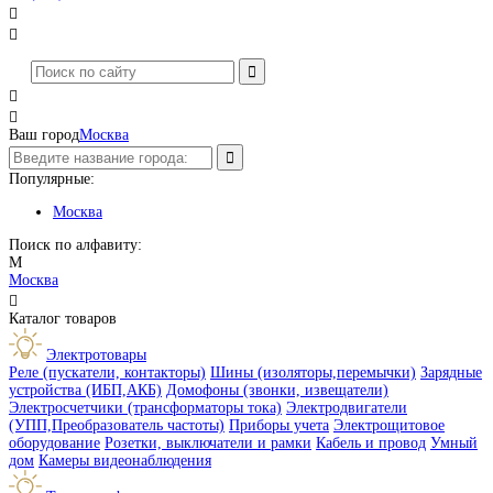




Ваш город
Москва
Популярные:
Москва
Поиск по алфавиту:
М
Москва

Каталог товаров
Электротовары
Реле (пускатели, контакторы)
Шины (изоляторы,перемычки)
Зарядные
устройства (ИБП,АКБ)
Домофоны (звонки, извещатели)
Электросчетчики (трансформаторы тока)
Электродвигатели
(УПП,Преобразователь частоты)
Приборы учета
Электрощитовое
оборудование
Розетки, выключатели и рамки
Кабель и провод
Умный
дом
Камеры видеонаблюдения