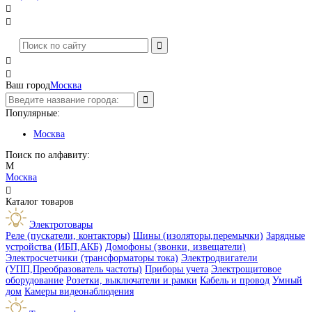




Ваш город
Москва
Популярные:
Москва
Поиск по алфавиту:
М
Москва

Каталог товаров
Электротовары
Реле (пускатели, контакторы)
Шины (изоляторы,перемычки)
Зарядные
устройства (ИБП,АКБ)
Домофоны (звонки, извещатели)
Электросчетчики (трансформаторы тока)
Электродвигатели
(УПП,Преобразователь частоты)
Приборы учета
Электрощитовое
оборудование
Розетки, выключатели и рамки
Кабель и провод
Умный
дом
Камеры видеонаблюдения