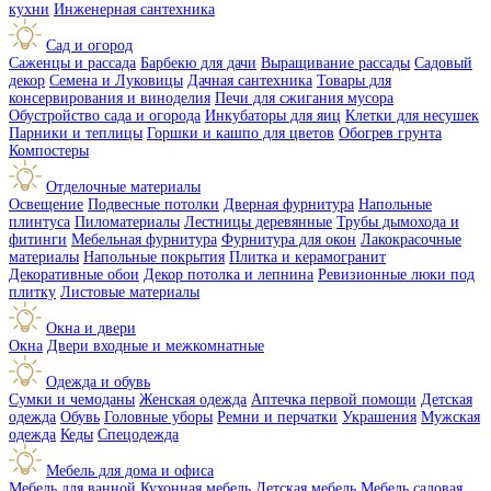
кухни
Инженерная сантехника
Сад и огород
Саженцы и рассада
Барбекю для дачи
Выращивание рассады
Садовый
декор
Семена и Луковицы
Дачная сантехника
Товары для
консервирования и виноделия
Печи для сжигания мусора
Обустройство сада и огорода
Инкубаторы для яиц
Клетки для несушек
Парники и теплицы
Горшки и кашпо для цветов
Обогрев грунта
Компостеры
Отделочные материалы
Освещение
Подвесные потолки
Дверная фурнитура
Напольные
плинтуса
Пиломатериалы
Лестницы деревянные
Трубы дымохода и
фитинги
Мебельная фурнитура
Фурнитура для окон
Лакокрасочные
материалы
Напольные покрытия
Плитка и керамогранит
Декоративные обои
Декор потолка и лепнина
Ревизионные люки под
плитку
Листовые материалы
Окна и двери
Окна
Двери входные и межкомнатные
Одежда и обувь
Сумки и чемоданы
Женская одежда
Аптечка первой помощи
Детская
одежда
Обувь
Головные уборы
Ремни и перчатки
Украшения
Мужская
одежда
Кеды
Спецодежда
Мебель для дома и офиса
Мебель для ванной
Кухонная мебель
Детская мебель
Мебель садовая