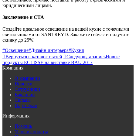
юридическими лицами.
Заключение и CTA
Создайте идеальное освещение на вашей кухне с точечными
светильниками от SANTREYD. Закажите сейчас и получите
скидку до 25%!
#Освещение
#Дизайн интерьера
#Кухня

Вернуться в каталог статей

Следующая запись
Новые
продукты ECLISSE на выставке BAU 2017
Компания
О компании
Новости
Сотрудники
Вакансии
Склады
Партнёрам
Информация
Помощь
Условия оплаты