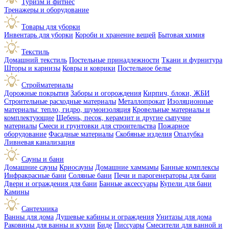
Туризм и фитнес
Тренажеры и оборудование
Товары для уборки
Инвентарь для уборки
Короби и хранение вещей
Бытовая химия
Текстиль
Домашний текстиль
Постельные принадлежности
Ткани и фурнитура
Шторы и карнизы
Ковры и коврики
Постельное белье
Стройматериалы
Дорожные покрытия
Заборы и огорождения
Кирпич, блоки, ЖБИ
Строительные расходные материалы
Металлопрокат
Изоляционные
материалы: тепло, гидро, шумоизоляция
Кровельные материалы и
комплектующие
Щебень, песок, керамзит и другие сыпучие
материалы
Смеси и грунтовки для строительства
Пожарное
оборудование
Фасадные материалы
Скобяные изделия
Опалубка
Ливневая канализация
Сауны и бани
Домашние сауны
Криосауны
Домашние хаммамы
Банные комплексы
Инфракрасные бани
Соляные бани
Печи и парогенераторы для бани
Двери и ограждения для бани
Банные аксессуары
Купели для бани
Камины
Сантехника
Ванны для дома
Душевые кабины и ограждения
Унитазы для дома
Раковины для ванны и кухни
Биде
Писсуары
Смесители для ванной и