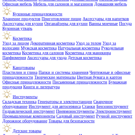
Офисная мебель
Мебель для салонов и магазинов
Домашняя мебель
Кухонные принадлежности
Хранение продуктов
Приготовление пищи
Аксессуары для напитков
Аксессуары для кухни
Органайзеры для кухни
Ванны моечные
Посуда
Кухонная утварь
Косметика
Уход за лицом
Декоративная косметика
Уход за телом
Уход за
волосами
Мужская косметика
Натуральная косметика
Рукодельная
косметика
Косметика для салонов
Косметика для маникюра
Парфюмерия
Аксессуары для ухода
Детская косметика
Канцтовары
Пластилин и глина
Папки и системы хранения
Чертежные и офисные
принадлежности
Творческие материалы
Цветная бумага и картон
Офисные принадлежности
Письменные принадлежности
Бумажная
продукция
Книги и литература
Инструменты
Складская техника
Генераторы и электростанции
Сварочное
оборудование
Инструмент для автосервиса
Станки
Бензоинструмент
Гидравлический инструмент
Пневмоинструменты
Электроинструмент
Промышленные компоненты
Садовый инструмент
Ручной инструмент
Дорожное оборудование
Товары для безопасности
Детские товары