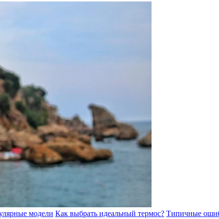
улярные модели
Как выбрать идеальный термос?
Типичные ошиб