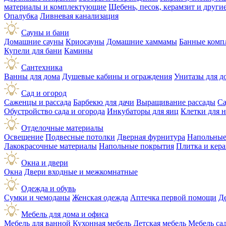
материалы и комплектующие
Щебень, песок, керамзит и друг
Опалубка
Ливневая канализация
Сауны и бани
Домашние сауны
Криосауны
Домашние хаммамы
Банные комп
Купели для бани
Камины
Сантехника
Ванны для дома
Душевые кабины и ограждения
Унитазы для д
Сад и огород
Саженцы и рассада
Барбекю для дачи
Выращивание рассады
Са
Обустройство сада и огорода
Инкубаторы для яиц
Клетки для 
Отделочные материалы
Освещение
Подвесные потолки
Дверная фурнитура
Напольные
Лакокрасочные материалы
Напольные покрытия
Плитка и кер
Окна и двери
Окна
Двери входные и межкомнатные
Одежда и обувь
Сумки и чемоданы
Женская одежда
Аптечка первой помощи
Д
Мебель для дома и офиса
Мебель для ванной
Кухонная мебель
Детская мебель
Мебель са