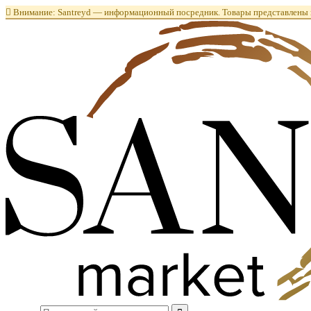

Внимание: Santreyd — информационный посредник. Товары представлены в