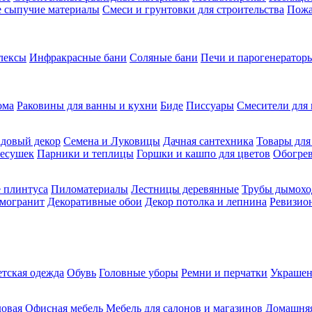
ие сыпучие материалы
Смеси и грунтовки для строительства
Пожа
лексы
Инфракрасные бани
Соляные бани
Печи и парогенераторы
ома
Раковины для ванны и кухни
Биде
Писсуары
Смесители для 
довый декор
Семена и Луковицы
Дачная сантехника
Товары для
несушек
Парники и теплицы
Горшки и кашпо для цветов
Обогрев
 плинтуса
Пиломатериалы
Лестницы деревянные
Трубы дымохо
амогранит
Декоративные обои
Декор потолка и лепнина
Ревизио
етская одежда
Обувь
Головные уборы
Ремни и перчатки
Украшен
довая
Офисная мебель
Мебель для салонов и магазинов
Домашняя