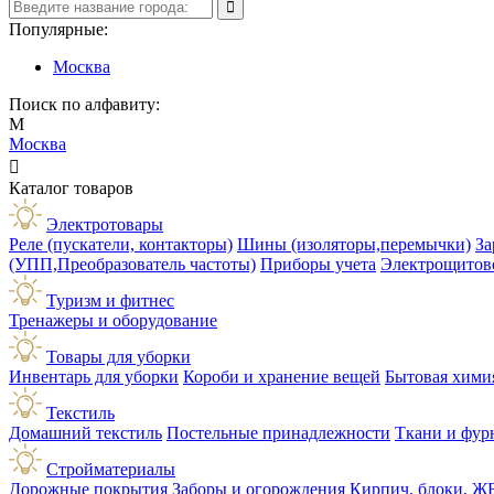
Популярные:
Москва
Поиск по алфавиту:
М
Москва

Каталог товаров
Электротовары
Реле (пускатели, контакторы)
Шины (изоляторы,перемычки)
За
(УПП,Преобразователь частоты)
Приборы учета
Электрощитов
Туризм и фитнес
Тренажеры и оборудование
Товары для уборки
Инвентарь для уборки
Короби и хранение вещей
Бытовая хими
Текстиль
Домашний текстиль
Постельные принадлежности
Ткани и фур
Стройматериалы
Дорожные покрытия
Заборы и огорождения
Кирпич, блоки, Ж