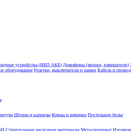
рядные устройства (ИБП,АКБ)
Домофоны (звонки, извещатели)
ое оборудование
Розетки, выключатели и рамки
Кабель и провод
я
нитура
Шторы и карнизы
Ковры и коврики
Постельное белье
БИ
Строительные расходные материалы
Металлопрокат
Изоляцио