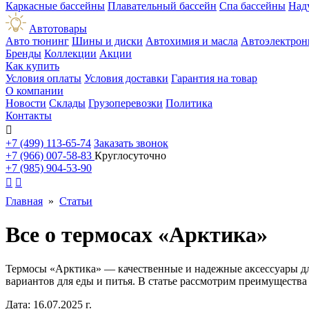
Каркасные бассейны
Плавательный бассейн
Спа бассейны
Над
Автотовары
Авто тюнинг
Шины и диски
Автохимия и масла
Автоэлектрон
Бренды
Коллекции
Акции
Как купить
Условия оплаты
Условия доставки
Гарантия на товар
О компании
Новости
Склады
Грузоперевозки
Политика
Контакты

+7 (499) 113-65-74
Заказать звонок
+7 (966) 007-58-83
Круглосуточно
+7 (985) 904-53-90


Главная
»
Статьи
Все о термосах «Арктика»
Термосы «Арктика» — качественные и надежные аксессуары для
вариантов для еды и питья. В статье рассмотрим преимущества
Дата: 16.07.2025 г.