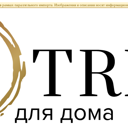
 рамках параллельного импорта. Изображения и описания носят информацион