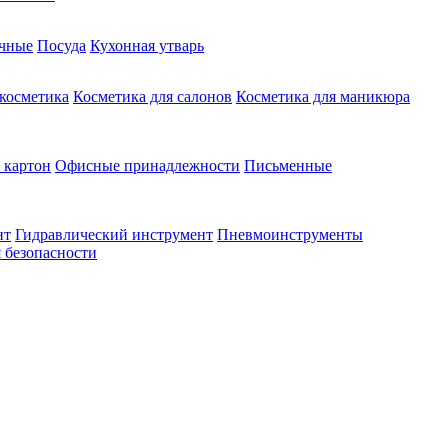
чные
Посуда
Кухонная утварь
 косметика
Косметика для салонов
Косметика для маникюра
 картон
Офисные принадлежности
Письменные
нт
Гидравлический инструмент
Пневмоинструменты
 безопасности