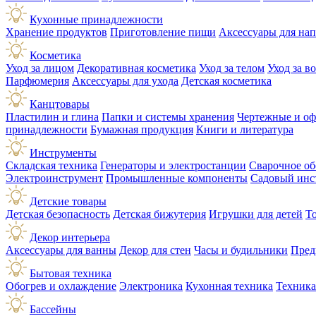
Кухонные принадлежности
Хранение продуктов
Приготовление пищи
Аксессуары для на
Косметика
Уход за лицом
Декоративная косметика
Уход за телом
Уход за в
Парфюмерия
Аксессуары для ухода
Детская косметика
Канцтовары
Пластилин и глина
Папки и системы хранения
Чертежные и о
принадлежности
Бумажная продукция
Книги и литература
Инструменты
Складская техника
Генераторы и электростанции
Сварочное об
Электроинструмент
Промышленные компоненты
Садовый инс
Детские товары
Детская безопасность
Детская бижутерия
Игрушки для детей
Т
Декор интерьера
Аксессуары для ванны
Декор для стен
Часы и будильники
Пред
Бытовая техника
Обогрев и охлаждение
Электроника
Кухонная техника
Техника
Бассейны