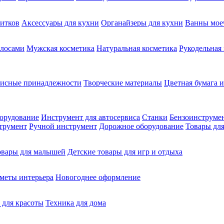
питков
Аксессуары для кухни
Органайзеры для кухни
Ванны мое
олосами
Мужская косметика
Натуральная косметика
Рукодельная
фисные принадлежности
Творческие материалы
Цветная бумага и
орудование
Инструмент для автосервиса
Станки
Бензоинструме
трумент
Ручной инструмент
Дорожное оборудование
Товары для
овары для малышей
Детские товары для игр и отдыха
меты интерьера
Новогоднее оформление
 для красоты
Техника для дома