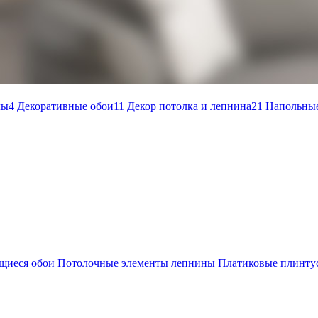
лы
4
Декоративные обои
11
Декор потолка и лепнина
21
Напольные
щиеся обои
Потолочные элементы лепнины
Платиковые плинту