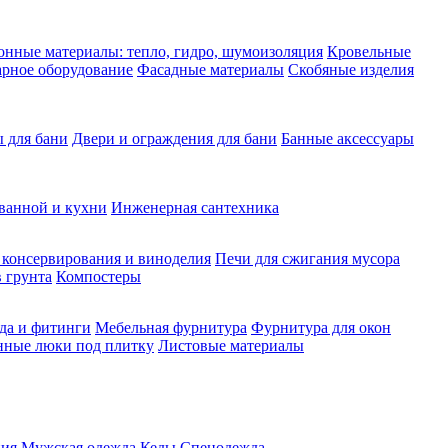
нные материалы: тепло, гидро, шумоизоляция
Кровельные
рное оборудование
Фасадные материалы
Скобяные изделия
 для бани
Двери и ограждения для бани
Банные аксессуары
ванной и кухни
Инженерная сантехника
 консервирования и виноделия
Печи для сжигания мусора
 грунта
Компостеры
да и фитинги
Мебельная фурнитура
Фурнитура для окон
нные люки под плитку
Листовые материалы
ия
Мужская одежда
Кеды
Спецодежда