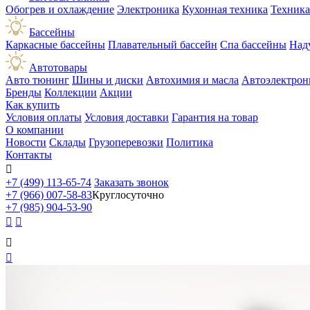
Обогрев и охлаждение
Электроника
Кухонная техника
Техника
Бассейны
Каркасные бассейны
Плавательный бассейн
Спа бассейны
Над
Автотовары
Авто тюнинг
Шины и диски
Автохимия и масла
Автоэлектрон
Бренды
Коллекции
Акции
Как купить
Условия оплаты
Условия доставки
Гарантия на товар
О компании
Новости
Склады
Грузоперевозки
Политика
Контакты

+7 (499) 113-65-74
Заказать звонок
+7 (966) 007-58-83
Круглосуточно
+7 (985) 904-53-90



