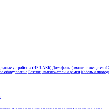
рядные устройства (ИБП,АКБ)
Домофоны (звонки, извещатели)
ое оборудование
Розетки, выключатели и рамки
Кабель и провод
я