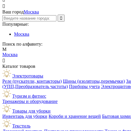

Ваш город
Москва
Популярные:
Москва
Поиск по алфавиту:
М
Москва

Каталог товаров
Электротовары
Реле (пускатели, контакторы)
Шины (изоляторы,перемычки)
За
(УПП,Преобразователь частоты)
Приборы учета
Электрощитов
Туризм и фитнес
Тренажеры и оборудование
Товары для уборки
Инвентарь для уборки
Короби и хранение вещей
Бытовая хими
Текстиль