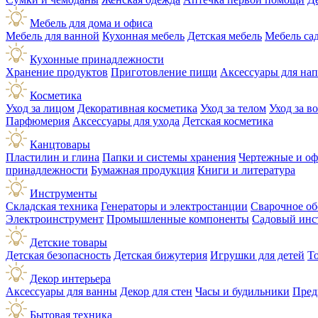
Мебель для дома и офиса
Мебель для ванной
Кухонная мебель
Детская мебель
Мебель са
Кухонные принадлежности
Хранение продуктов
Приготовление пищи
Аксессуары для на
Косметика
Уход за лицом
Декоративная косметика
Уход за телом
Уход за в
Парфюмерия
Аксессуары для ухода
Детская косметика
Канцтовары
Пластилин и глина
Папки и системы хранения
Чертежные и о
принадлежности
Бумажная продукция
Книги и литература
Инструменты
Складская техника
Генераторы и электростанции
Сварочное об
Электроинструмент
Промышленные компоненты
Садовый инс
Детские товары
Детская безопасность
Детская бижутерия
Игрушки для детей
Т
Декор интерьера
Аксессуары для ванны
Декор для стен
Часы и будильники
Пред
Бытовая техника