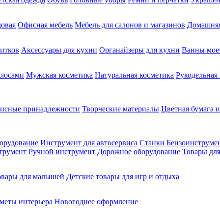
довая
Офисная мебель
Мебель для салонов и магазинов
Домашняя
питков
Аксессуары для кухни
Органайзеры для кухни
Ванны мое
олосами
Мужская косметика
Натуральная косметика
Рукодельная
фисные принадлежности
Творческие материалы
Цветная бумага и
орудование
Инструмент для автосервиса
Станки
Бензоинструме
трумент
Ручной инструмент
Дорожное оборудование
Товары для
овары для малышей
Детские товары для игр и отдыха
меты интерьера
Новогоднее оформление