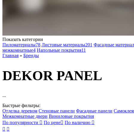
Показать категории
Пиломатериалы
78
Листовые материалы
201
Фасадные материа
межкомнатные
4
Напольные покрытия
11
Главная
»
Бренды
DEKOR PANEL
...
Быстрые фильтры:
Отделка деревом
Стеновые панели
Фасадные панели
Самоклея
Межкомнатные двери
Виниловые покрытия
По популярности

По цене

По наличию


