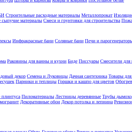
нитура
Шторы и карнизы
Ковры и коврики
Постельное белье
БИ
Строительные расходные материалы
Металлопрокат
Изоляцио
ие сыпучие материалы
Смеси и грунтовки для строительства
Пожа
лексы
Инфракрасные бани
Соляные бани
Печи и парогенераторы
ома
Раковины для ванны и кухни
Биде
Писсуары
Смесители для 
довый декор
Семена и Луковицы
Дачная сантехника
Товары для
несушек
Парники и теплицы
Горшки и кашпо для цветов
Обогрев
 плинтуса
Пиломатериалы
Лестницы деревянные
Трубы дымохо
амогранит
Декоративные обои
Декор потолка и лепнина
Ревизио
етская одежда
Обувь
Головные уборы
Ремни и перчатки
Украшен