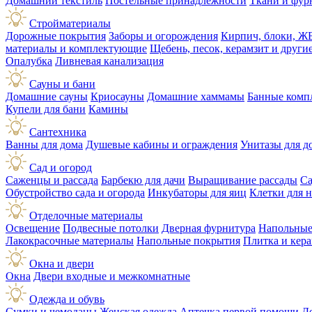
Домашний текстиль
Постельные принадлежности
Ткани и фур
Стройматериалы
Дорожные покрытия
Заборы и огорождения
Кирпич, блоки, Ж
материалы и комплектующие
Щебень, песок, керамзит и друг
Опалубка
Ливневая канализация
Сауны и бани
Домашние сауны
Криосауны
Домашние хаммамы
Банные комп
Купели для бани
Камины
Сантехника
Ванны для дома
Душевые кабины и ограждения
Унитазы для д
Сад и огород
Саженцы и рассада
Барбекю для дачи
Выращивание рассады
Са
Обустройство сада и огорода
Инкубаторы для яиц
Клетки для 
Отделочные материалы
Освещение
Подвесные потолки
Дверная фурнитура
Напольные
Лакокрасочные материалы
Напольные покрытия
Плитка и кер
Окна и двери
Окна
Двери входные и межкомнатные
Одежда и обувь
Сумки и чемоданы
Женская одежда
Аптечка первой помощи
Д