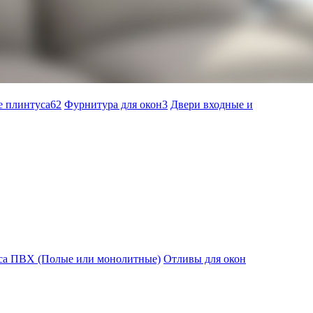
 плинтуса
62
Фурнитура для окон
3
Двери входные и
са ПВХ (Полые или монолитные)
Отливы для окон