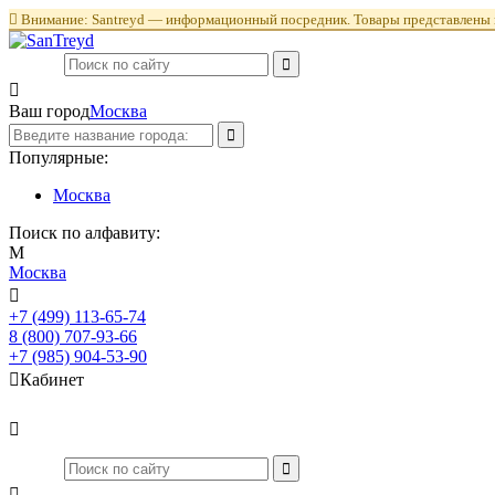

Внимание: Santreyd — информационный посредник. Товары представлены в

Ваш город
Москва
Популярные:
Москва
Поиск по алфавиту:
М
Москва

+7 (499) 113-65-74
Заказать звонок
8 (800) 707-93-66
+7 (985) 904-53-90

Кабинет

