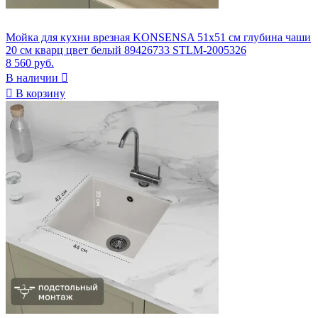
Мойка для кухни врезная KONSENSA 51x51 см глубина чаши
20 см кварц цвет белый 89426733 STLM-2005326
8 560 руб.
В наличии


В корзину