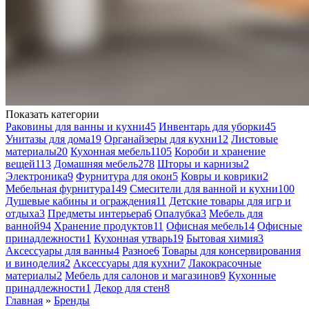
Показать категории
Раковины для ванны и кухни
45
Инвентарь для уборки
45
Унитазы для дома
19
Органайзеры для кухни
12
Листовые
материалы
20
Кухонная мебель
1105
Короби и хранение
вещей
113
Домашняя мебель
278
Шторы и карнизы
2
Электроника
9
Фурнитура для окон
5
Ковры и коврики
2
Мебельная фурнитура
149
Смесители для ванной и кухни
100
Душевые кабины и ограждения
11
Детские товары для игр и
отдыха
3
Предметы интерьера
6
Опалубка
3
Мебель для
ванной
94
Хранение продуктов
11
Офисная мебель
14
Офисные
принадлежности
1
Кухонная утварь
19
Бытовая химия
3
Аксессуары для ванны
4
Разное
6
Товары для консервирования
и виноделия
2
Аксессуары для кухни
7
Лакокрасочные
материалы
2
Мебель для салонов и магазинов
9
Кухонные
принадлежности
1
Декор для стен
8
Главная
»
Бренды