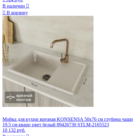
В наличии


В корзину
Мойка для кухни врезная KONSENSA 50x76 см глубина чаши
19.5 см кварц цвет белый 89426730 STLM-2165523
10 132 руб.