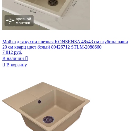
Мойка для кухни врезная KONSENSA 48x43 см глубина чаши
20 см кварц цвет белый 89426712 STLM-2088660
7 812 руб.
В наличии


В корзину