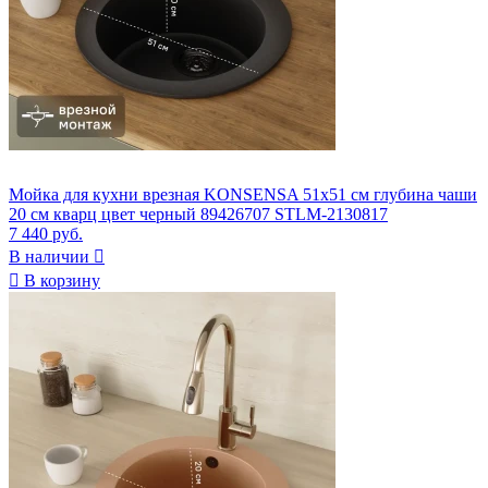
Мойка для кухни врезная KONSENSA 51x51 см глубина чаши
20 см кварц цвет черный 89426707 STLM-2130817
7 440 руб.
В наличии


В корзину