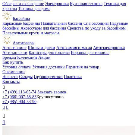
Обогрев и охлаждение
Электроника
Кухонная техника
Техника для
красоты
Техника для дома
Бассейны
Каркасные бассейны
Плавательный бассейн
Спа бассейны
Надувные
бассейны
Аксессуары для бассейна
Средства по уходу за бассейном
Плавательные круги и матрасы
Автотовары
Авто тюнинг
Шины и диски
Автохимия и масла
Автоэлектроника
Автозапчасти
Канистры для топлива
Воронка для топлива
Бренды
Коллекции
Акции
Как купить
Условия оплаты
Условия доставки
Гарантия на товар
О компании
Новости
Склады
Грузоперевозки
Политика
Контакты

+7 (499) 113-65-74
Заказать звонок
+7 (966) 007-58-83
Круглосуточно
+7 (985) 904-53-90



