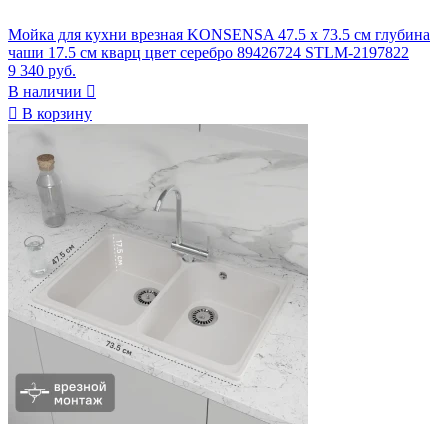
Мойка для кухни врезная KONSENSA 47.5 x 73.5 см глубина
чаши 17.5 см кварц цвет серебро 89426724 STLM-2197822
9 340 руб.
В наличии


В корзину