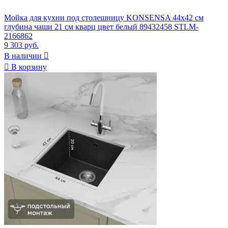
Мойка для кухни под столешницу KONSENSA 44x42 см
глубина чаши 21 см кварц цвет белый 89432458 STLM-
2166862
9 303 руб.
В наличии


В корзину