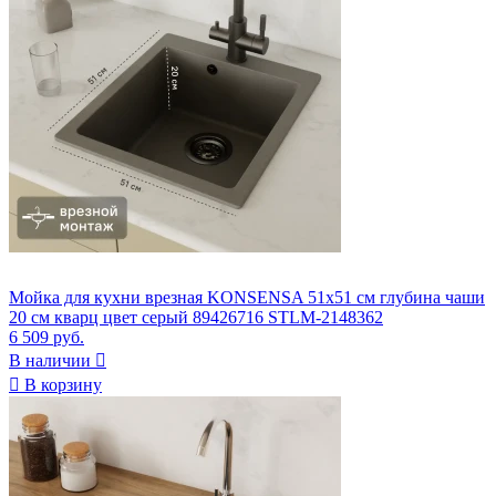
Мойка для кухни врезная KONSENSA 51x51 см глубина чаши
20 см кварц цвет серый 89426716 STLM-2148362
6 509 руб.
В наличии


В корзину