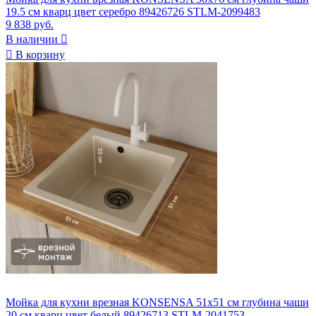
19.5 см кварц цвет серебро 89426726 STLM-2099483
9 838 руб.
В наличии


В корзину
Мойка для кухни врезная KONSENSA 51x51 см глубина чаши
20 см кварц цвет белый 89426713 STLM-2041753