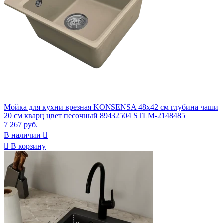
Мойка для кухни врезная KONSENSA 48x42 см глубина чаши
20 см кварц цвет песочный 89432504 STLM-2148485
7 267 руб.
В наличии


В корзину