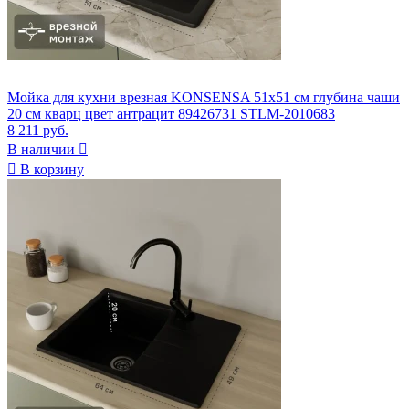
Мойка для кухни врезная KONSENSA 51x51 см глубина чаши
20 см кварц цвет антрацит 89426731 STLM-2010683
8 211 руб.
В наличии


В корзину