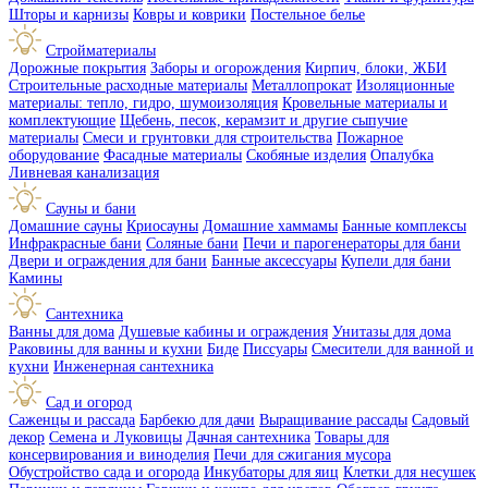
Шторы и карнизы
Ковры и коврики
Постельное белье
Стройматериалы
Дорожные покрытия
Заборы и огорождения
Кирпич, блоки, ЖБИ
Строительные расходные материалы
Металлопрокат
Изоляционные
материалы: тепло, гидро, шумоизоляция
Кровельные материалы и
комплектующие
Щебень, песок, керамзит и другие сыпучие
материалы
Смеси и грунтовки для строительства
Пожарное
оборудование
Фасадные материалы
Скобяные изделия
Опалубка
Ливневая канализация
Сауны и бани
Домашние сауны
Криосауны
Домашние хаммамы
Банные комплексы
Инфракрасные бани
Соляные бани
Печи и парогенераторы для бани
Двери и ограждения для бани
Банные аксессуары
Купели для бани
Камины
Сантехника
Ванны для дома
Душевые кабины и ограждения
Унитазы для дома
Раковины для ванны и кухни
Биде
Писсуары
Смесители для ванной и
кухни
Инженерная сантехника
Сад и огород
Саженцы и рассада
Барбекю для дачи
Выращивание рассады
Садовый
декор
Семена и Луковицы
Дачная сантехника
Товары для
консервирования и виноделия
Печи для сжигания мусора
Обустройство сада и огорода
Инкубаторы для яиц
Клетки для несушек