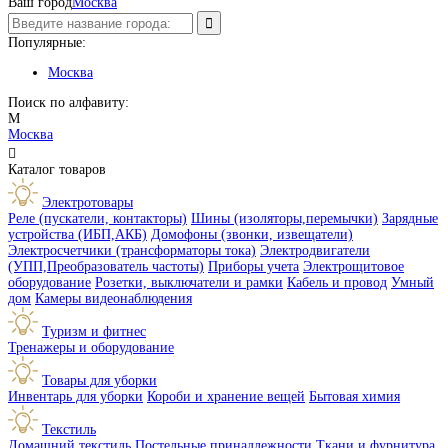
Ваш город
Москва
Популярные:
Москва
Поиск по алфавиту:
М
Москва

Каталог товаров
Электротовары
Реле (пускатели, контакторы)
Шины (изоляторы,перемычки)
Зарядные
устройства (ИБП,АКБ)
Домофоны (звонки, извещатели)
Электросчетчики (трансформаторы тока)
Электродвигатели
(УПП,Преобразователь частоты)
Приборы учета
Электрощитовое
оборудование
Розетки, выключатели и рамки
Кабель и провод
Умный
дом
Камеры видеонаблюдения
Туризм и фитнес
Тренажеры и оборудование
Товары для уборки
Инвентарь для уборки
Короби и хранение вещей
Бытовая химия
Текстиль
Домашний текстиль
Постельные принадлежности
Ткани и фурнитура