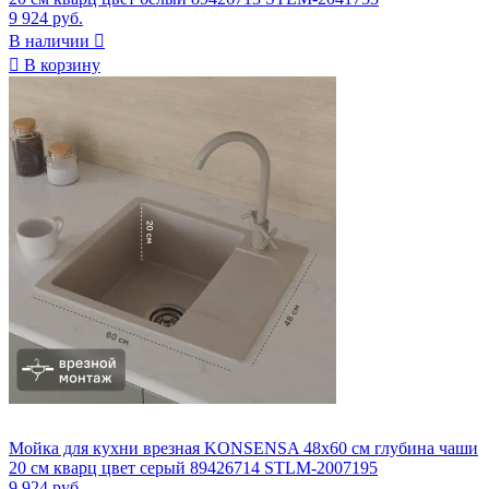
9 924 руб.
В наличии


В корзину
Мойка для кухни врезная KONSENSA 48x60 см глубина чаши
20 см кварц цвет серый 89426714 STLM-2007195
9 924 руб.