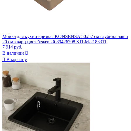
Мойка для кухни врезная KONSENSA 50x57 см глубина чаши
20 см кварц цвет бежевый 89426708 STLM-2183311
7 914 руб.
В наличии


В корзину