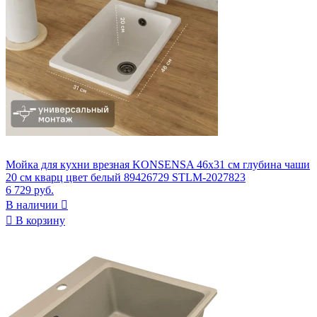
Мойка для кухни врезная KONSENSA 46x31 см глубина чаши
20 см кварц цвет белый 89426729 STLM-2027823
6 729 руб.
В наличии


В корзину