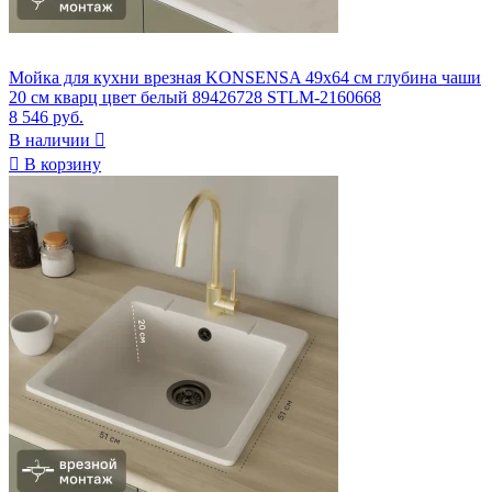
Мойка для кухни врезная KONSENSA 49x64 см глубина чаши
20 см кварц цвет белый 89426728 STLM-2160668
8 546 руб.
В наличии


В корзину