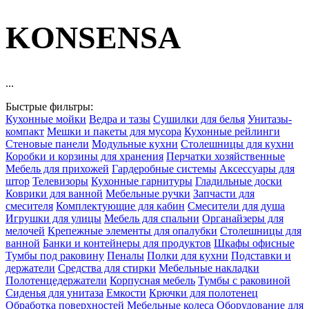
KONSENSA
...
Быстрые фильтры:
Кухонные мойки
Ведра и тазы
Сушилки для белья
Унитазы-
компакт
Мешки и пакеты для мусора
Кухонные рейлинги
Стеновые панели
Модульные кухни
Столешницы для кухни
Коробки и корзины для хранения
Перчатки хозяйственные
Мебель для прихожей
Гардеробные системы
Аксессуары для
штор
Телевизоры
Кухонные гарнитуры
Гладильные доски
Коврики для ванной
Мебельные ручки
Запчасти для
смесителя
Комплектующие для кабин
Смесители для душа
Игрушки для улицы
Мебель для спальни
Органайзеры для
мелочей
Крепежные элементы для опалубки
Столешницы для
ванной
Банки и контейнеры для продуктов
Шкафы офисные
Тумбы под раковину
Пеналы
Полки для кухни
Подставки и
держатели
Средства для стирки
Мебельные накладки
Полотенцедержатели
Корпусная мебель
Тумбы с раковиной
Сиденья для унитаза
Емкости
Крючки для полотенец
Обработка поверхностей
Мебельные колеса
Оборудование для