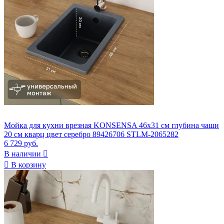
Мойка для кухни врезная KONSENSA 46x31 см глубина чаши
20 см кварц цвет серебро 89426706 STLM-2065282
6 729 руб.
В наличии


В корзину