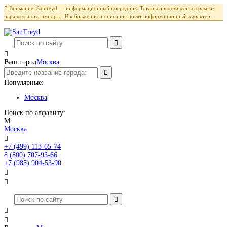

Внимание: Santreyd — информационный посредник. Товары представлены в рамках
параллельного импорта. Изображения и описания носят информационный характер.

Ваш город
Москва
Популярные:
Москва
Поиск по алфавиту:
М
Москва

+7 (499) 113-65-74
Заказать звонок
8 (800) 707-93-66
+7 (985) 904-53-90



