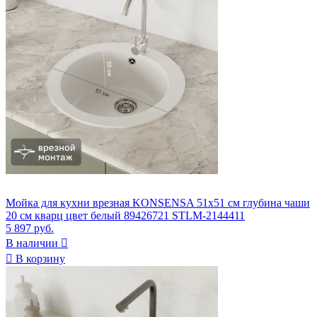
Мойка для кухни врезная KONSENSA 51x51 см глубина чаши
20 см кварц цвет белый 89426721 STLM-2144411
5 897 руб.
В наличии


В корзину