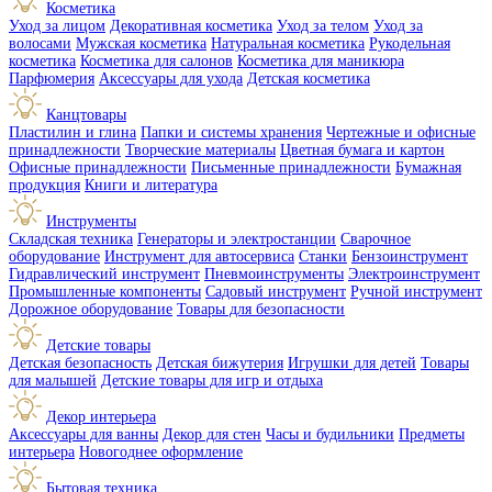
Косметика
Уход за лицом
Декоративная косметика
Уход за телом
Уход за
волосами
Мужская косметика
Натуральная косметика
Рукодельная
косметика
Косметика для салонов
Косметика для маникюра
Парфюмерия
Аксессуары для ухода
Детская косметика
Канцтовары
Пластилин и глина
Папки и системы хранения
Чертежные и офисные
принадлежности
Творческие материалы
Цветная бумага и картон
Офисные принадлежности
Письменные принадлежности
Бумажная
продукция
Книги и литература
Инструменты
Складская техника
Генераторы и электростанции
Сварочное
оборудование
Инструмент для автосервиса
Станки
Бензоинструмент
Гидравлический инструмент
Пневмоинструменты
Электроинструмент
Промышленные компоненты
Садовый инструмент
Ручной инструмент
Дорожное оборудование
Товары для безопасности
Детские товары
Детская безопасность
Детская бижутерия
Игрушки для детей
Товары
для малышей
Детские товары для игр и отдыха
Декор интерьера
Аксессуары для ванны
Декор для стен
Часы и будильники
Предметы
интерьера
Новогоднее оформление
Бытовая техника