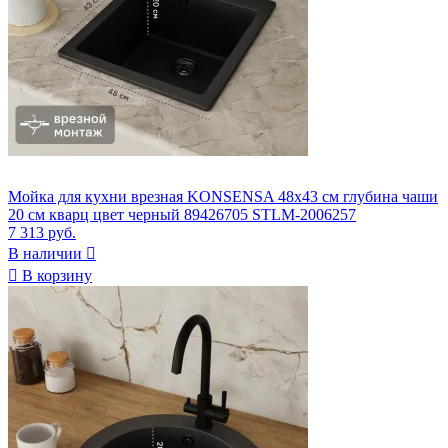
Мойка для кухни врезная KONSENSA 48x43 см глубина чаши
20 см кварц цвет черный 89426705 STLM-2006257
7 313 руб.
В наличии


В корзину