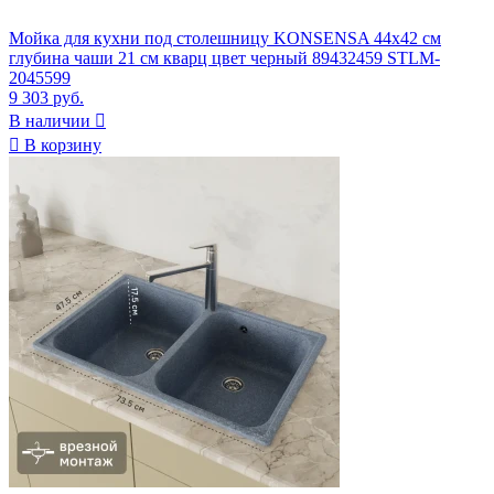
Мойка для кухни под столешницу KONSENSA 44x42 см
глубина чаши 21 см кварц цвет черный 89432459 STLM-
2045599
9 303 руб.
В наличии


В корзину