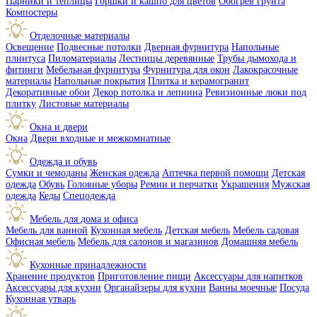
Парники и теплицы
Горшки и кашпо для цветов
Обогрев грунта
Компостеры
Отделочные материалы
Освещение
Подвесные потолки
Дверная фурнитура
Напольные
плинтуса
Пиломатериалы
Лестницы деревянные
Трубы дымохода и
фитинги
Мебельная фурнитура
Фурнитура для окон
Лакокрасочные
материалы
Напольные покрытия
Плитка и керамогранит
Декоративные обои
Декор потолка и лепнина
Ревизионные люки под
плитку
Листовые материалы
Окна и двери
Окна
Двери входные и межкомнатные
Одежда и обувь
Сумки и чемоданы
Женская одежда
Аптечка первой помощи
Детская
одежда
Обувь
Головные уборы
Ремни и перчатки
Украшения
Мужская
одежда
Кеды
Спецодежда
Мебель для дома и офиса
Мебель для ванной
Кухонная мебель
Детская мебель
Мебель садовая
Офисная мебель
Мебель для салонов и магазинов
Домашняя мебель
Кухонные принадлежности
Хранение продуктов
Приготовление пищи
Аксессуары для напитков
Аксессуары для кухни
Органайзеры для кухни
Ванны моечные
Посуда
Кухонная утварь