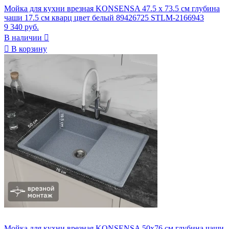
Мойка для кухни врезная KONSENSA 47.5 x 73.5 см глубина
чаши 17.5 см кварц цвет белый 89426725 STLM-2166943
9 340 руб.
В наличии


В корзину
Мойка для кухни врезная KONSENSA 50x76 см глубина чаши