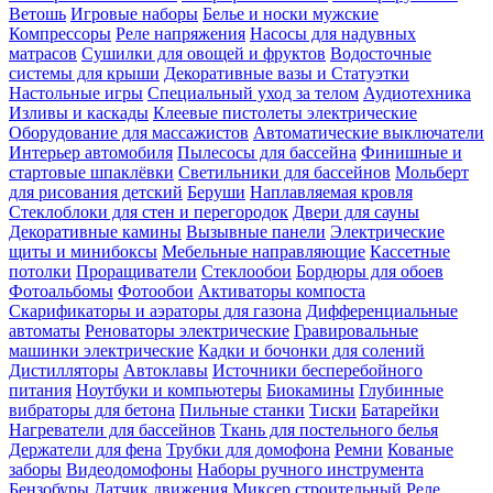
Ветошь
Игровые наборы
Белье и носки мужские
Компрессоры
Реле напряжения
Насосы для надувных
матрасов
Сушилки для овощей и фруктов
Водосточные
системы для крыши
Декоративные вазы и Статуэтки
Настольные игры
Специальный уход за телом
Аудиотехника
Изливы и каскады
Клеевые пистолеты электрические
Оборудование для массажистов
Автоматические выключатели
Интерьер автомобиля
Пылесосы для бассейна
Финишные и
стартовые шпаклёвки
Светильники для бассейнов
Мольберт
для рисования детский
Беруши
Наплавляемая кровля
Стеклоблоки для стен и перегородок
Двери для сауны
Декоративные камины
Вызывные панели
Электрические
щиты и минибоксы
Мебельные направляющие
Кассетные
потолки
Проращиватели
Стеклообои
Бордюры для обоев
Фотоальбомы
Фотообои
Активаторы компоста
Скарификаторы и аэраторы для газона
Дифференциальные
автоматы
Реноваторы электрические
Гравировальные
машинки электрические
Кадки и бочонки для солений
Дистилляторы
Автоклавы
Источники бесперебойного
питания
Ноутбуки и компьютеры
Биокамины
Глубинные
вибраторы для бетона
Пильные станки
Тиски
Батарейки
Нагреватели для бассейнов
Ткань для постельного белья
Держатели для фена
Трубки для домофона
Ремни
Кованые
заборы
Видеодомофоны
Наборы ручного инструмента
Бензобуры
Датчик движения
Миксер строительный
Реле