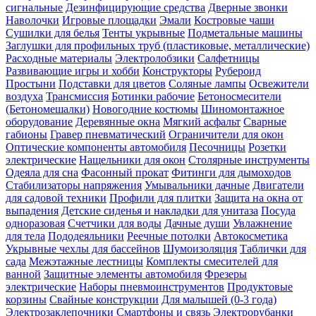
сигнальные
Дезинфицирующие средства
Дверные звонки
Наволочки
Игровые площадки
Эмали
Костровые чаши
Сушилки для белья
Тенты укрывные
Подметальные машины
Заглушки для профильных труб (пластиковые, металлические)
Расходные материалы
Электролобзики
Салфетницы
Развивающие игры и хобби
Конструкторы
Рубероид
Простыни
Подставки для цветов
Соляные лампы
Освежители
воздуха
Трансмиссия
Ботинки рабочие
Бетоносмесители
(Бетономешалки)
Новогодние костюмы
Шиномонтажное
оборудование
Деревянные окна
Мягкий асфальт
Сварные
габионы
Гравер пневматический
Ограничители для окон
Оптические компоненты автомобиля
Песочницы
Розетки
электрические
Нащельники для окон
Столярные инструменты
Одеяла для сна
Фасонный прокат
Фитинги для дымоходов
Стабилизаторы напряжения
Умывальники дачные
Двигатели
для садовой техники
Профили для плитки
Защита на окна от
выпадения
Детские сиденья и накладки для унитаза
Посуда
одноразовая
Счетчики для воды
Дачные души
Увлажнение
для тела
Пододеяльники
Реечные потолки
Автокосметика
Укрывные чехлы для бассейнов
Шумоизоляция
Таблички для
сада
Межэтажные лестницы
Комплекты смесителей для
ванной
Защитные элементы автомобиля
Фрезеры
электрические
Наборы пневмоинструментов
Продуктовые
корзины
Свайные конструкции
Для малышей (0-3 года)
Электрозаклепочники
Смартфоны и связь
Электрорубанки