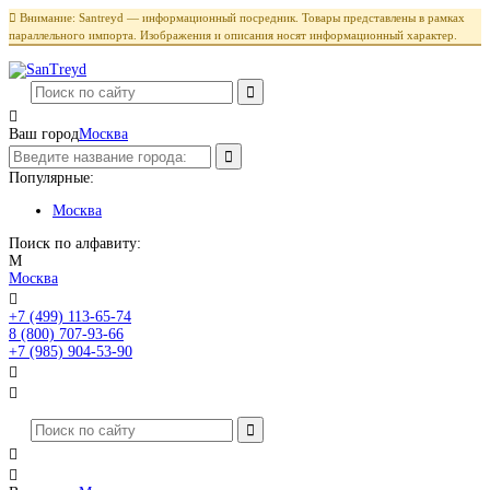

Внимание: Santreyd — информационный посредник. Товары представлены в рамках
параллельного импорта. Изображения и описания носят информационный характер.

Ваш город
Москва
Популярные:
Москва
Поиск по алфавиту:
М
Москва

+7 (499) 113-65-74
Заказать звонок
8 (800) 707-93-66
+7 (985) 904-53-90



