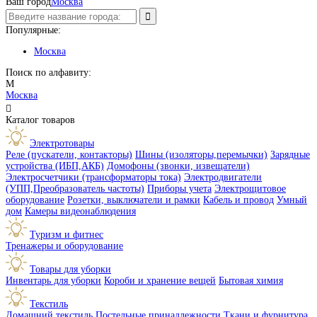
Ваш город
Москва
Популярные:
Москва
Поиск по алфавиту:
М
Москва

Каталог товаров
Электротовары
Реле (пускатели, контакторы)
Шины (изоляторы,перемычки)
Зарядные
устройства (ИБП,АКБ)
Домофоны (звонки, извещатели)
Электросчетчики (трансформаторы тока)
Электродвигатели
(УПП,Преобразователь частоты)
Приборы учета
Электрощитовое
оборудование
Розетки, выключатели и рамки
Кабель и провод
Умный
дом
Камеры видеонаблюдения
Туризм и фитнес
Тренажеры и оборудование
Товары для уборки
Инвентарь для уборки
Короби и хранение вещей
Бытовая химия
Текстиль
Домашний текстиль
Постельные принадлежности
Ткани и фурнитура