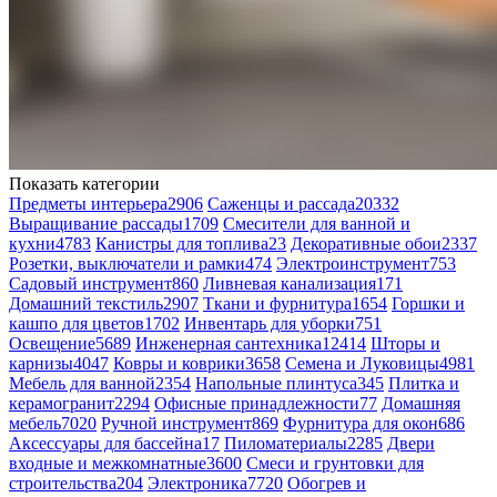
Показать категории
Предметы интерьера
2906
Саженцы и рассада
20332
Выращивание рассады
1709
Смесители для ванной и
кухни
4783
Канистры для топлива
23
Декоративные обои
2337
Розетки, выключатели и рамки
474
Электроинструмент
753
Садовый инструмент
860
Ливневая канализация
171
Домашний текстиль
2907
Ткани и фурнитура
1654
Горшки и
кашпо для цветов
1702
Инвентарь для уборки
751
Освещение
5689
Инженерная сантехника
12414
Шторы и
карнизы
4047
Ковры и коврики
3658
Семена и Луковицы
4981
Мебель для ванной
2354
Напольные плинтуса
345
Плитка и
керамогранит
2294
Офисные принадлежности
77
Домашняя
мебель
7020
Ручной инструмент
869
Фурнитура для окон
686
Аксессуары для бассейна
17
Пиломатериалы
2285
Двери
входные и межкомнатные
3600
Смеси и грунтовки для
строительства
204
Электроника
7720
Обогрев и