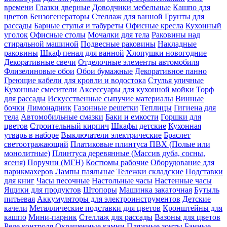
времени
Глазки дверные
Доводчики мебельные
Кашпо для
цветов
Бензогенераторы
Стеллаж для ванной
Грунты для
рассады
Барные стулья и табуреты
Офисные кресла
Кухонный
уголок
Офисные столы
Мочалки для тела
Раковины над
стиральной машиной
Подвесные раковины
Накладные
раковины
Шкаф пенал для ванной
Хлопушки новогодние
Декоративные свечи
Отделочные элементы автомобиля
Флизелиновые обои
Обои бумажные
Декоративное панно
Греющие кабели для кровли и водостока
Стулья уличные
Кухонные смесители
Аксессуары для кухонной мойки
Торф
для рассады
Искусственные сыпучие материалы
Винные
бочки
Лимонадник
Газонные решетки
Теплицы
Гигиена для
тела
Автомобильные смазки
Баки и емкости
Горшки для
цветов
Строительный кирпич
Шкафы детские
Кухонная
утварь в наборе
Выключатели электрические
Браслет
светоотражающий
Платиковые плинтуса ПВХ (Полые или
монолитные)
Плинтуса деревянные (Массив дуба, сосны,
ясеня)
Поручни (МГН)
Костюмы рабочие
Оборудование для
парикмахеров
Лампы паяльные
Тележки складские
Подставки
для книг
Часы песочные
Настольные часы
Настенные часы
Ящики для продуктов
Штопоры
Машинка закаточная
Бутыль
питьевая
Аккумуляторы для электроинструментов
Детские
качели
Металлические подставки для цветов
Кронштейны для
кашпо
Мини-парник
Стеллаж для рассады
Вазоны для цветов
Реле контроля
Окрашенные камни
Пляжные зонты
Банные