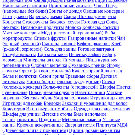
Подложка под ковры
Декоративная мозаика
Биде подвесное
Напольные раковины
Приставные унитазы
Чаша Генуя
(напольные без бачка)
Зонты от дождя
Овощные консервы
Птица, мясо
Варенье, джемы
Сыры
Шоколад, конфеты
Конфеты
Сухофрукты
Бакалея, соусы
Готовая еда
Соки,
нектары
Веганские продукты
Молоко
Колбасы, сосиски
Мясные консервы
Мёд (цветочный, гречишный)
Рыба,
морепродукты
Спелые фрукты
Газированные напитки
Чай
(черный, зеленый)
Сметана, творог
Кефир, ряженка
Хлеб
(ржаной, зерновой)
Соль для ванны
Готовые завтраки
Полуфабрикаты
Торты на заказ
Печенье, вафли
Зефир,
мармелад
Минеральная вода
Лимонады
Яйца куриные/
перепелиные
Сдобная выпечка
Сухарики, гренки
Ягоды,
фрукты
Орехи (арахис, миндаль)
Какао, горячий шоколад
Белье и колготки
Сезон гриля
Травяные сборы
Детская
литература
Чипсы (картофельные, кукурузные)
Снеки
(соломка, крекеры)
Колье-ленты (с подвеской)
Шарфы
Платки
сувенирные
Повседневная одежда
Наматрасники
Мягкие
игрушки
Женская обувь
Уход за волосами
Игрушки для кошек
Игрушки для собак
Брелоки
Заколки и украшения для волос
Бижутерия
Экстерьер автомобиля
Одежда для офиса мужская
Шкафы для улицы
Детские столы
Биде напольное
Трансформаторы
Подстолье
Мебельные ламели
Угловые
ванны
Крючки декоративные
Дверная петля
Плинтуса МДФ
(Древесная плита с покрытием)
Цилиндровый механизм