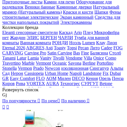
Притопочные листы
Камни для печи
Оборудование для
раздевалок
Веники банные
Каминные дверки
Натуральный
мрамор (Натуральный камень)
Краски и кисти
Шапки
Фены
строительные электрические
Экран каминный
Средства для
чистки напольных покрытий
Электрокамины
Коллекции бренда
Eleanti сенсорные смесители
Каскад
Ario
Плед Микрофибра
нет
Жардин
ЭЛИС
БЕРГЕН
ЧАРЛИ
Тумба для ванной
комнаты
Ванная комната
РОНДИ
Ноэль
Lumen
Клау
Лион
Eternal 2026
ABGRES
Asti
Toasty
Topsi
Pecan
Лито
Cadee
FOG
CARVING
Carving Pro
Satin Carving
Bas
Fine
Балясина
Столб
Tanami
Latur
Lamia
Vanity
Tivolli
Vendome
Villa
Onice
Como
Travertino
Marble
Vermont
Oceanic
Savona
Berline
Portofino
Stonella
Vermon
Prado
Newcon
изоляционная
Сингапур
Альпы
Сад
Нерон
Cassiopeia
Urban Home
Napoli
Landstone
Fix
Dubai
GR
Easy Comfort
FLO
АОМ
Милен
DECO
Кения
Орель
Пенза
Киров
Рива
VORTEX
AURA
Техногрес
СУРГУТ
Betone
Дакар
Amore
Way
Урал
Ливия
Ростов
Deluxe
KERAMA
Rattan
Развернуть
список
Zima
Сахалин
Универсальный
Для рассады
Makiato New
Nova
Gj
Corso
Черный
Белый
Золотистый антик
Античная медь
Хром
По популярности

По цене

По наличию

Никель
-
Metric
ПРАТО
МАУРО
HALLEIN
Base


Универсальное
Фрейя
Сакура
Рустик
Lara
Bibop
Плес
Силла
Натали
Шенилл
Византия
Eltoni
Martes
ATT_00254
Cemento
Ivory Carving
Универсал
Фостер
Рондо
Руан
Гала
Соло
Роллс
Краков
Flakestone
Wood
T-50
Мини
Louis
Лача
Cube
Миус