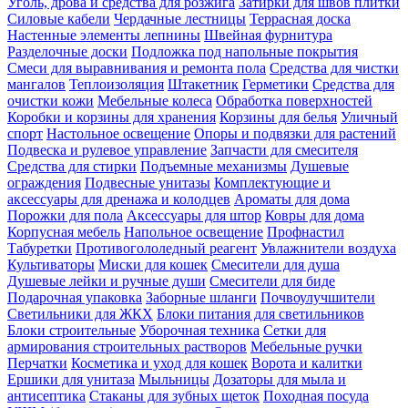
Уголь, дрова и средства для розжига
Затирки для швов плитки
Силовые кабели
Чердачные лестницы
Террасная доска
Настенные элементы лепнины
Швейная фурнитура
Разделочные доски
Подложка под напольные покрытия
Смеси для выравнивания и ремонта пола
Средства для чистки
мангалов
Теплоизоляция
Штакетник
Герметики
Средства для
очистки кожи
Мебельные колеса
Обработка поверхностей
Коробки и корзины для хранения
Корзины для белья
Уличный
спорт
Настольное освещение
Опоры и подвязки для растений
Подвеска и рулевое управление
Запчасти для смесителя
Средства для стирки
Подъемные механизмы
Душевые
ограждения
Подвесные унитазы
Комплектующие и
аксессуары для дренажа и колодцев
Ароматы для дома
Порожки для пола
Аксессуары для штор
Ковры для дома
Корпусная мебель
Напольное освещение
Профнастил
Табуретки
Противогололедный реагент
Увлажнители воздуха
Культиваторы
Миски для кошек
Смесители для душа
Душевые лейки и ручные души
Смесители для биде
Подарочная упаковка
Заборные шланги
Почвоулучшители
Светильники для ЖКХ
Блоки питания для светильников
Блоки строительные
Уборочная техника
Сетки для
армирования строительных растворов
Мебельные ручки
Перчатки
Косметика и уход для кошек
Ворота и калитки
Ершики для унитаза
Мыльницы
Дозаторы для мыла и
антисептика
Стаканы для зубных щеток
Походная посуда