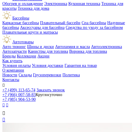
Обогрев и охлаждение
Электроника
Кухонная техника
Техника для
красоты
Техника для дома
Бассейны
Каркасные бассейны
Плавательный бассейн
Спа бассейны
Надувные
бассейны
Аксессуары для бассейна
Средства по уходу за бассейном
Плавательные круги и матрасы
Автотовары
Авто тюнинг
Шины и диски
Автохимия и масла
Автоэлектроника
Автозапчасти
Канистры для топлива
Воронка для топлива
Бренды
Коллекции
Акции
Как купить
Условия оплаты
Условия доставки
Гарантия на товар
О компании
Новости
Склады
Грузоперевозки
Политика
Контакты

+7 (499) 113-65-74
Заказать звонок
+7 (966) 007-58-83
Круглосуточно
+7 (985) 904-53-90



