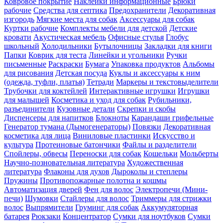
Ковровое покрытие
Наклейки информационные
Брюки
рабочие
Средства для септика
Предохранители
Декоративная
изгородь
Мягкие места для собак
Аксессуары для собак
Куртки рабочие
Комплекты мебели для детской
Детские
кровати
Акустическая мебель
Офисные стулья
Глобус
школьный
Холодильники
Бутылочницы
Закладки для книги
Папки
Коврик для теста
Линейки и угольники
Ручки
письменные
Раскраски
Бумага
Упаковка продуктов
Альбомы
для рисования
Детская посуда
Куклы и аксессуары к ним
(одежда, туфли, платья)
Тетради
Маркеры и текстовыделители
Трубочки для коктейлей
Интерактивные игрушки
Игрушки
для малышей
Косметика и уход для собак
Рубильники,
разъединители
Кузовные детали
Скрепки и скобы
Диспенсеры для напитков
Блокноты
Карандаши грифельные
Генератор тумана (Дымогенераторы)
Повязки
Декоративная
косметика для лица
Виниловые пластинки
Искусство и
культура
Протеиновые батончики
Файлы и разделители
Спойлеры, обвесы
Переноски для собак
Кошельки
Мольберты
Научно-позновательная литература
Художественная
литература
Флаконы для духов
Дыроколы и степлеры
Пружины
Противопожарные полотна и кошмы
Автоматизация дверей
Фен для волос
Электропечи (Мини-
печи)
Шумовки
Стайлеры для волос
Триммеры для стрижки
волос
Выпрямители
Груминг для собак
Аккумуляторная
батарея
Рюкзаки
Концентратор
Сумки для ноутбуков
Сумки