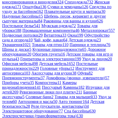
консервирования и виноделия
324
Спецодежда
732
Женская
одежда
171
Опалубка
136
Сумки и чемоданы
126
Средства по
уходу за бассейном
162
Плавательные круги и матрасы
30
Надувные бассейны
15
Щебень, песок, керамзит и другие
сыпучие материалы
84
Раковины для ванны и кухни
626
Постельное белье
541
Мужская одежда
72
Товары для
уборки
188
Промышленные компоненты
46
Металлопрокат
557
Подвесные потолки
29
Ветаптека
33
Окна
199
Обустройство
сада и огорода
10
Чай, кофе, какао
64
Детская одежда
23
Украшения
1021
Товары для птиц
110
Парники и теплицы
76
Шины и диски
5
Кухонные принадлежности
65
Дорожное
оборудование
20
Обогрев грунта
16
Детские товары для игр и
отдыха
43
Генераторы и электростанции
199
Уход за лицом
20
Офисная мебель
498
Детская мебель
1652
Постельные
принадлежности
229
Головные уборы
12
Инструмент для
автосервиса
103
Аксессуары для кухни
38
Обувь
82
Пневмоинструменты
37
Домофоны (звонки, извещатели)
57
Приборы учета
35
Компостеры
11
Камеры
видеонаблюдения
141
Писсуары
6
Камины
182
Игрушки для
детей
269
Ревизионные люки под плитку
211
Банные
аксессуары
5
Соляные бани
2
Товары для малышей
33
Уход за
телом
60
Автохимия и масла
50
Авто тюнинг
164
Детская
безопасность
28
Реле (пускатели, контакторы)
34
Электрощитовое оборудование
77
Спа бассейны
630
Электросчетчики (трансформаторы тока)
130