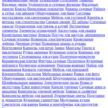
Межкомнатные двери
Телевизоры
Отопление
Ламинат
Входные двери
Удлинители и сетевые фильтры
Фасадные
панели
Краска
Виниловые покрытия
Диваны садовые
Рабица
и сетки для заборов
Оборудование для бани
Системы
инсталляции для сантехники
Мебель для гостиной
Крепёж и
метизы для строительства
Свежие овощи
3D заборы
Стеновые
панели
Ограждения для грядок и клумб
Лестничные
элементы
Элементы ограждений
Аксессуары для сварки
Кровельные мастики
Зеркала
Посуда для закусок, менажницы
Садовая техника
Ножницы электрические
Кровельные
доборы
Дверные ручки
Пожарные краны и рукава
Вентиляция
Карнизы для штор
Замки
Мангалы
Грили и
раклетницы
Ручки оконные
Кухонные плиты
Коврики для
лестницы
Столешницы для кухни
Полотенцедержатели
Керамическая плитка
Фигуры садовые
Полотенца
Кухонные
рейлинги
Подвесное освещение
Унитазы-компакт
Набор для
вышивания
Кровати уличные
Мебель для прихожей
Кронштейны для полок
Мебельные ножки
Рамки для фото
Оборудование для мастерской
Шуруповерты электрические
Шлифовальные машины
Электрические пилы
Ножи и
аксессуары
Ёлки новогодние
Качели уличные
Садовые арки и
шпалеры
Комплекты уличной мебели
Тряпки и салфетки
Комплекты мебели для ванной
Луковичные цветы
Подставки
и держатели
Кухонные гарнитуры
Модульные кухни
Смесители для ванны
Банки и контейнеры для продуктов