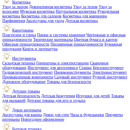
Косметика
Уход за лицом
Декоративная косметика
Уход за телом
Уход за
волосами
Мужская косметика
Натуральная косметика
Рукодельная
косметика
Косметика для салонов
Косметика для маникюра
Парфюмерия
Аксессуары для ухода
Детская косметика
Канцтовары
Пластилин и глина
Папки и системы хранения
Чертежные и офисные
принадлежности
Творческие материалы
Цветная бумага и картон
Офисные принадлежности
Письменные принадлежности
Бумажная
продукция
Книги и литература
Инструменты
Складская техника
Генераторы и электростанции
Сварочное
оборудование
Инструмент для автосервиса
Станки
Бензоинструмент
Гидравлический инструмент
Пневмоинструменты
Электроинструмент
Промышленные компоненты
Садовый инструмент
Ручной инструмент
Дорожное оборудование
Товары для безопасности
Детские товары
Детская безопасность
Детская бижутерия
Игрушки для детей
Товары
для малышей
Детские товары для игр и отдыха
Декор интерьера
Аксессуары для ванны
Декор для стен
Часы и будильники
Предметы
интерьера
Новогоднее оформление
Бытовая техника