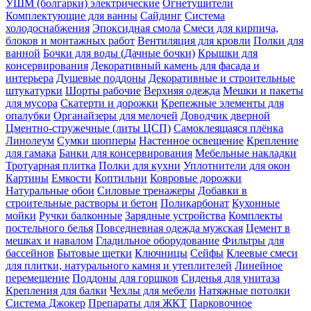
УШМ (болгарки) электрические
Огнетушители
Комплектующие для ванны
Сайдинг
Система
холодоснабжения
Эпоксидная смола
Смеси для кирпича,
блоков и монтажных работ
Вентиляция для кровли
Полки для
ванной
Бочки для воды (Дачные бочки)
Крышки для
консервирования
Декоративный камень для фасада и
интерьера
Душевые поддоны
Декоративные и строительные
штукатурки
Шорты рабочие
Верхняя одежда
Мешки и пакеты
для мусора
Скатерти и дорожки
Крепежные элементы для
опалубки
Органайзеры для мелочей
Доводчик дверной
Цментно-стружечные (литы ЦСП)
Самоклеящаяся плёнка
Линолеум
Сумки шопперы
Настенное освещение
Крепление
для гамака
Банки для консервирования
Мебельные накладки
Тротуарная плитка
Полки для кухни
Уплотнители для окон
Картины
Емкости
Коптильни
Ковровые дорожки
Натуральные обои
Силовые тренажеры
Добавки в
строительные растворы и бетон
Поликарбонат
Кухонные
мойки
Ручки балконные
Зарядные устройства
Комплекты
постельного белья
Повседневная одежда мужская
Цемент в
мешках и навалом
Гладильное оборудование
Фильтры для
бассейнов
Бытовые щетки
Ключницы
Сейфы
Клеевые смеси
для плитки, натурального камня и утеплителей
Линейное
перемещение
Поддоны для горшков
Сиденья для унитаза
Крепления для балки
Чехлы для мебели
Натяжные потолки
Система Джокер
Препараты для ЖКТ
Парковочное