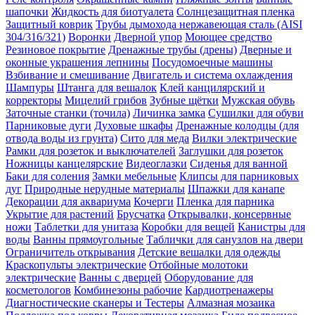
шапочки
Жидкость для биотуалета
Солнцезащитная пленка
Защитный коврик
Трубы дымохода нержавеющая сталь (AISI
304/316/321)
Воронки
Дверной упор
Моющее средство
Резиновое покрытие
Дренажные трубы (дрены)
Дверные и
оконные украшения лепнины
Посудомоечные машины
Взбивание и смешивание
Двигатель и система охлаждения
Шампуры
Штанга для вешалок
Клей канцилярский и
корректоры
Мицелий грибов
Зубные щётки
Мужская обувь
Заточные станки (точила)
Личинка замка
Сушилки для обуви
Парниковые дуги
Духовые шкафы
Дренажные колодцы (для
отвода воды из грунта)
Сито для меда
Вилки электрические
Рамки для розеток и выключателей
Заглушки для розеток
Ножницы канцелярские
Видеоглазки
Сиденья для ванной
Баки для соления
Замки мебельные
Клипсы для парниковых
дуг
Природные нерудные материалы
Шпажки для канапе
Декорации для аквариума
Кочерги
Пленка для парника
Укрытие для растений
Брусчатка
Открывалки, консервные
ножи
Таблетки для унитаза
Коробки для вещей
Канистры для
воды
Ванны прямоугольные
Таблички для санузлов на двери
Ограничитель открывания
Детские вешалки для одежды
Краскопульты электрические
Отбойные молотоки
электрические
Ванны с дверцей
Оборудование для
косметологов
Комбинезоны рабочие
Кардиотренажеры
Диагностические сканеры и Тестеры
Алмазная мозаика