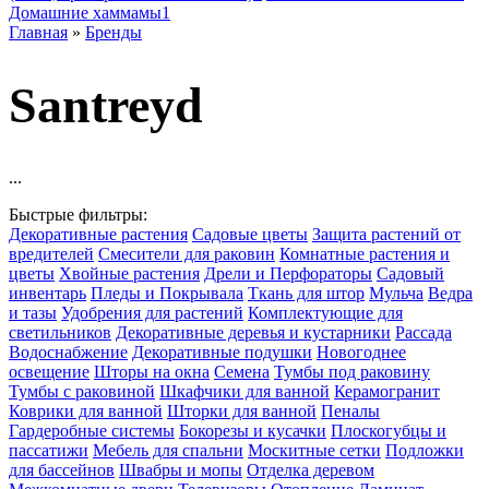
Домашние хаммамы
1
Главная
»
Бренды
Santreyd
...
Быстрые фильтры:
Декоративные растения
Садовые цветы
Защита растений от
вредителей
Смесители для раковин
Комнатные растения и
цветы
Хвойные растения
Дрели и Перфораторы
Садовый
инвентарь
Пледы и Покрывала
Ткань для штор
Мульча
Ведра
и тазы
Удобрения для растений
Комплектующие для
светильников
Декоративные деревья и кустарники
Рассада
Водоснабжение
Декоративные подушки
Новогоднее
освещение
Шторы на окна
Семена
Тумбы под раковину
Тумбы с раковиной
Шкафчики для ванной
Керамогранит
Коврики для ванной
Шторки для ванной
Пеналы
Гардеробные системы
Бокорезы и кусачки
Плоскогубцы и
пассатижи
Мебель для спальни
Москитные сетки
Подложки
для бассейнов
Швабры и мопы
Отделка деревом