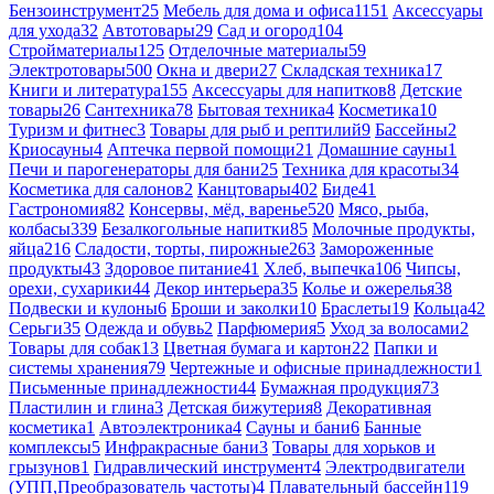
Бензоинструмент
25
Мебель для дома и офиса
1151
Аксессуары
для ухода
32
Автотовары
29
Сад и огород
104
Стройматериалы
125
Отделочные материалы
59
Электротовары
500
Окна и двери
27
Складская техника
17
Книги и литература
155
Аксессуары для напитков
8
Детские
товары
26
Сантехника
78
Бытовая техника
4
Косметика
10
Туризм и фитнес
3
Товары для рыб и рептилий
9
Бассейны
2
Криосауны
4
Аптечка первой помощи
21
Домашние сауны
1
Печи и парогенераторы для бани
25
Техника для красоты
34
Косметика для салонов
2
Канцтовары
402
Биде
41
Гастрономия
82
Консервы, мёд, варенье
520
Мясо, рыба,
колбасы
339
Безалкогольные напитки
85
Молочные продукты,
яйца
216
Сладости, торты, пирожные
263
Замороженные
продукты
43
Здоровое питание
41
Хлеб, выпечка
106
Чипсы,
орехи, сухарики
44
Декор интерьера
35
Колье и ожерелья
38
Подвески и кулоны
6
Броши и заколки
10
Браслеты
19
Кольца
42
Серьги
35
Одежда и обувь
2
Парфюмерия
5
Уход за волосами
2
Товары для собак
13
Цветная бумага и картон
22
Папки и
системы хранения
79
Чертежные и офисные принадлежности
1
Письменные принадлежности
44
Бумажная продукция
73
Пластилин и глина
3
Детская бижутерия
8
Декоративная
косметика
1
Автоэлектроника
4
Сауны и бани
6
Банные
комплексы
5
Инфракрасные бани
3
Товары для хорьков и
грызунов
1
Гидравлический инструмент
4
Электродвигатели
(УПП,Преобразователь частоты)
4
Плавательный бассейн
119