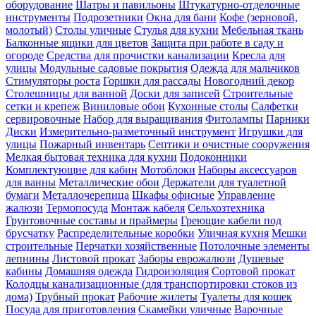
оборудование
Шатры и павильоны
Штукатурно-отделочные
инструменты
Подрозетники
Окна для бани
Кофе (зерновой,
молотый)
Столы уличные
Стулья для кухни
Мебельная ткань
Балконные ящики для цветов
Защита при работе в саду и
огороде
Средства для прочистки канализации
Кресла для
улицы
Модульные садовые покрытия
Одежда для мальчиков
Стимуляторы роста
Горшки для рассады
Новогодний декор
Столешницы для ванной
Доски для записей
Строительные
сетки и крепеж
Виниловые обои
Кухонные столы
Салфетки
сервировочные
Набор для выращивания
Фитолампы
Парники
Диски
Измерительно-разметочный инструмент
Игрушки для
улицы
Пожарный инвентарь
Септики и очистные сооружения
Мелкая бытовая техника для кухни
Подоконники
Комплектующие для кабин
Мотоблоки
Наборы аксессуаров
для ванны
Металлические обои
Держатели для туалетной
бумаги
Металлочерепица
Шкафы офисные
Управление
жалюзи
Термопосуда
Монтаж кабеля
Сельхозтехника
Грунтовочные составы и праймеры
Греющие кабели под
брусчатку
Распределительные коробки
Уличная кухня
Мешки
строительные
Перчатки хозяйственные
Потолочные элементы
лепнины
Листовой прокат
Заборы еврожалюзи
Душевые
кабины
Домашняя одежда
Гидроизоляция
Сортовой прокат
Колодцы канализационные (для транспортировки стоков из
дома)
Трубный прокат
Рабочие жилеты
Туалеты для кошек
Посуда для приготовления
Скамейки уличные
Варочные