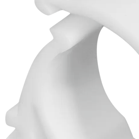
Сосна массив
Кольцо
Лилия
Сенсус
Mix and Live
Стратос
A
Project
Геометрис
Мелум
Калакатта
Медео
Мажор
Diadem
Окинава
Окинова
Portland
JULIA
Miracle
Antique
Eterna
Sword
Village
Veronica
Enigma
Triangle
Табурет квадратный
Табурет
Фиеста
Стул Премьер
PC521
PC420
Тент садовый Helex
Тент
быстросборный
Палацио
Шатер беседка Green Glade
SI015
Мойка накладная
LINX
Лайн
Retro-refreshed
ОРИОН
ORCHIDEA
BONA
Покрывало
б/с
La Vita
Без колец
KORELY
Сава
Ливен
Тей
Несс
Оазис
Odense
Новый Год
сатурн
бамбук
Makiato
Cas-2619
Cas-2613
Tiron
Navia
Люкс
Модерн
Зеркальный шкаф правый
Береста
PURE BASES
Декоративное зеркало с рамой
Chic
Маджента
Murano
Зеркало
с LED-подсветкой
PV-2021d
Аниме
Совы
Kenya Coffee
Onyx
Sky
Super Panda
Elegant Armani
Onyx
Петергоф
Бирфест
Rey
Maren
Lite wisp
Планеты
Jimena
Gradient
Fern
Массив бука
Коллекция "5 Авеню"
Коллекция "Колумб"
Коллекция
"Модерн"
Коллекция "Авангард"
Коллекция "Новелла"
Коллекция "Универсал"
Коллекция "Барокко"
Коллекция
"Классик"
Колекция "Ритм"
Коллекция "Сити"
Венеция
Мишки
Котики
Облака
Lines
Laurel
UA
Октавия
Маранди
Elma
Helio
West
Alabama
Original
Aquamarine
Valence
Lounge
Tono
Strict
Airslate
Perla
Bloom
Roots
Nativa
Rivoli
Sheer
Montblanc
Техник
Шервуд
LERAFORM
KP170
Малый
KP110
Большой
Черепашки
Butterflies
Зеркальный шаф правый
Велсофт
Амина
Boston
Атурина
Флорис
Drop
Консуэлло
5