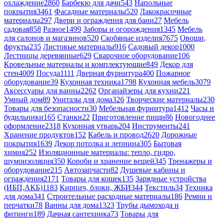
охлаждение
2860
Барбекю для дачи
543
Напольные
покрытия
3461
Фасадные материалы
520
Лакокрасочные
материалы
297
Двери и ограждения для бани
27
Мебель
садовая
858
Разное
1499
Заборы и огорождения
1345
Мебель
для салонов и магазинов
520
Скобяные изделия
7675
Овощи,
фрукты
235
Листовые материалы
916
Садовый декор
1000
Лестницы деревянные
629
Сварочное оборудование
106
Кровельные материалы и комплектующие
849
Декор для
стен
4009
Посуда
1111
Дверная фурнитура
400
Пожарное
оборудование
39
Кухонная техника
1798
Кухонная мебель
3079
Аксессуары для ванны
2262
Органайзеры для кухни
221
Умный дом
89
Унитазы для дома
326
Творческие материалы
230
Товары для безопасности
30
Мебельная фурнитура
1412
Часы и
будильники
165
Станки
22
Приготовление пищи
86
Новогоднее
оформление
2318
Кухонная утварь
204
Инструменты
241
Хранение продуктов
152
Кабель и провод
2620
Дорожные
покрытия
1639
Декор потолка и лепнина
305
Бытовая
химия
252
Изоляционные материалы: тепло, гидро,
шумоизоляция
350
Короби и хранение вещей
345
Тренажеры и
оборудование
215
Автозапчасти
82
Душевые кабины и
ограждения
2171
Товары для кошек
135
Зарядные устройства
(ИБП,АКБ)
1183
Кирпич, блоки, ЖБИ
344
Текстиль
34
Техника
для дома
341
Строительные расходные материалы
186
Ремни и
перчатки
78
Ванны для дома
1323
Трубы дымохода и
фитинги
189
Дачная сантехника
73
Товары для