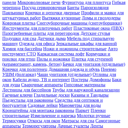
панели
Микроволновые печи
Фурнитура для плинтуса
Гибкая
черепица
Посуда сервировочная
Банты
Пароизоляция
Паяльники
Крючки и цепочки дверные
Профили и маяки для
штукатурных работ
Вытяжки кухонные
Ломы и гвоздодеры
Ковровая плитка
Снегоуборочные машины (снегоуборщики)
Инструменты для плиточных работ
Пластиковые окна (ПВХ)
Пазогребневые плиты для перегородок
Детские стулья
Подушки для сна
Датчики дыма
Мебель под стиральную
машину
Одежда для офиса
Зеркальные шкафы для ванной
Химия для бассейна
Ножи и ножницы строительные
Авто
инструмент СТО
Каркасная система лофт
Кормушки и
поилки для птиц
Пилы и ножовки
Плитка для ступеней
(керамогранит, камень, бетон)
Бачки для унитазов (отдельные)
Крючки для полотенец
Домашняя одежда и обувь
Пневмо
УШМ (болгарки)
Чаши унитазов (отдельные)
Отливы для
окон
Кабели аудио, ТВ и интернет
Постеры
Домофоны
Баки
для душа
Сварочные аппараты
Гипсовые материалы
Лестницы для бассейнов
Трубы для наружной канализации
Гаечные ключи
Гладильные доски
Казаны и Тандыры
Пьедесталы для раковины
Средства для септиков и
биотуалетов
Садовые лейки
Манометры для воды
Кронштейны для монтажа раковины
Паркет
Пленки
строительные
Измельчение и нарезка
Молотки ручные
Термосумки
Откосы для окон
Матрасы для сна
Самогонные
аппараты
Терморегуляторы
Дачные туалеты
Ленты