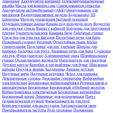
дорожные
Аккумулятор внешний
Телекоммуникационные
шкафы
Масла для компрессора
Самоклеящиеся этикетки
Аккумулятор автомобильный (АКБ)
Оборудование для
магазинов
Радиоуправляемые модели
Будильники
3D
принтеры
Модули управления бытовой техникой
Отдельностоящие ванны
Краны под холодную воду
Водосгон
для очистки стекла
Ванна с кабиной
Бордюры для тротуарной
плитки
Удалитель наклеек
Крышка биде
Гибочные станки
Средства для очистки фасадов
Пеллетные печи для бани
Пожарный гидрант
Ресепшн
Огнестойкая ткань
Каски
строительные
Подставки для ног уличные
Щипцы для
барбекю
Палочки для теста
Дровяные печи для бани
Сушилки
для рук (Рукосушители)
Алюминиевые окна
Шлифовальные
станки
Охлаждающие жидкости
Наполнитель для грызунов
Детские кресла
Коробки и органайзеры для бумаг
Школьные
наборы
Посуда и формы
Балдахины
Диваны детские
Надувные мячи
Надувные игрушки
Чехол для парника
Декоративные головы
Дизельные генераторы
Виброрейки
электрические
Бензиновые вибротрамбовки
Резчики швов и
швонарезчики бензиновые
Бензиновый отбойный молоток
Вибротрамбовка электрическая
Бензиновые виброрейки
Бензиновый копер
Ливневые дождеприемники
Пресс
гидравлический ручной
Фаскосниматели для труб
Комплектующие для аксессуаров
Автоматизация окон
Преобразователь частоты
Реле тепловые
Половники