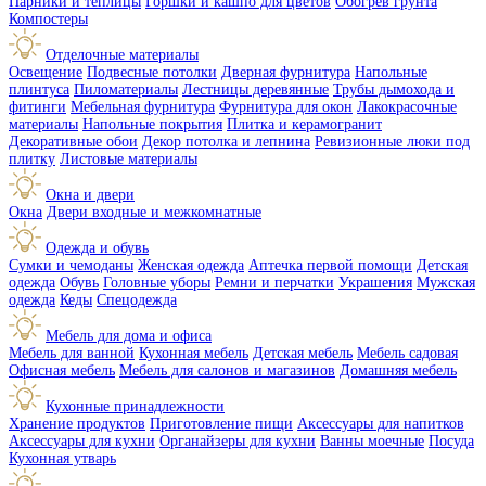
Парники и теплицы
Горшки и кашпо для цветов
Обогрев грунта
Компостеры
Отделочные материалы
Освещение
Подвесные потолки
Дверная фурнитура
Напольные
плинтуса
Пиломатериалы
Лестницы деревянные
Трубы дымохода и
фитинги
Мебельная фурнитура
Фурнитура для окон
Лакокрасочные
материалы
Напольные покрытия
Плитка и керамогранит
Декоративные обои
Декор потолка и лепнина
Ревизионные люки под
плитку
Листовые материалы
Окна и двери
Окна
Двери входные и межкомнатные
Одежда и обувь
Сумки и чемоданы
Женская одежда
Аптечка первой помощи
Детская
одежда
Обувь
Головные уборы
Ремни и перчатки
Украшения
Мужская
одежда
Кеды
Спецодежда
Мебель для дома и офиса
Мебель для ванной
Кухонная мебель
Детская мебель
Мебель садовая
Офисная мебель
Мебель для салонов и магазинов
Домашняя мебель
Кухонные принадлежности
Хранение продуктов
Приготовление пищи
Аксессуары для напитков
Аксессуары для кухни
Органайзеры для кухни
Ванны моечные
Посуда
Кухонная утварь