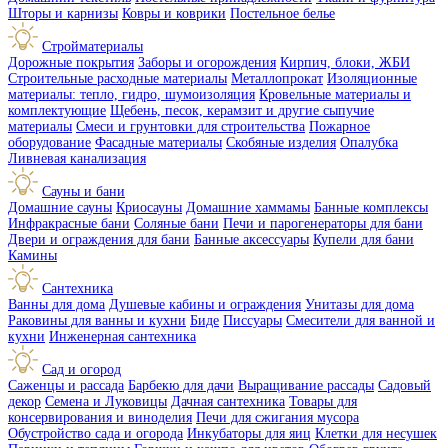
Шторы и карнизы
Ковры и коврики
Постельное белье
Стройматериалы
Дорожные покрытия
Заборы и огорождения
Кирпич, блоки, ЖБИ
Строительные расходные материалы
Металлопрокат
Изоляционные
материалы: тепло, гидро, шумоизоляция
Кровельные материалы и
комплектующие
Щебень, песок, керамзит и другие сыпучие
материалы
Смеси и грунтовки для строительства
Пожарное
оборудование
Фасадные материалы
Скобяные изделия
Опалубка
Ливневая канализация
Сауны и бани
Домашние сауны
Криосауны
Домашние хаммамы
Банные комплексы
Инфракрасные бани
Соляные бани
Печи и парогенераторы для бани
Двери и ограждения для бани
Банные аксессуары
Купели для бани
Камины
Сантехника
Ванны для дома
Душевые кабины и ограждения
Унитазы для дома
Раковины для ванны и кухни
Биде
Писсуары
Смесители для ванной и
кухни
Инженерная сантехника
Сад и огород
Саженцы и рассада
Барбекю для дачи
Выращивание рассады
Садовый
декор
Семена и Луковицы
Дачная сантехника
Товары для
консервирования и виноделия
Печи для сжигания мусора
Обустройство сада и огорода
Инкубаторы для яиц
Клетки для несушек