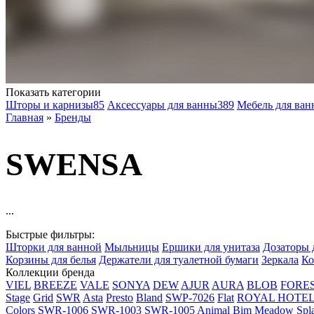
Показать категории
Шторы и карнизы
85
Аксессуары для ванны
389
Мебель для ван
Главная
»
Бренды
SWENSA
...
Быстрые фильтры:
Шторки для ванной
Мыльницы
Ершики для унитаза
Дозаторы 
Корзины для белья
Держатели для туалетной бумаги
Зеркала
Ко
Коллекции бренда
VIEL
BREEZE
VALE
SONYA
DEW
AJUR
AURA
BLOB
FORE
Stage
Grid
SWR
Asta
Presto
Bland
SWP-7026
Flat
ROYAL HOTE
Colors
SWR-1006
SWR-1003
SWR-1005
Animal
Bim
Meadow
Spl