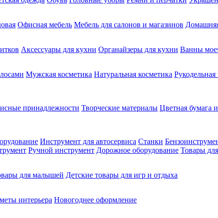
довая
Офисная мебель
Мебель для салонов и магазинов
Домашняя
питков
Аксессуары для кухни
Органайзеры для кухни
Ванны мое
олосами
Мужская косметика
Натуральная косметика
Рукодельная
фисные принадлежности
Творческие материалы
Цветная бумага и
орудование
Инструмент для автосервиса
Станки
Бензоинструме
трумент
Ручной инструмент
Дорожное оборудование
Товары для
овары для малышей
Детские товары для игр и отдыха
меты интерьера
Новогоднее оформление