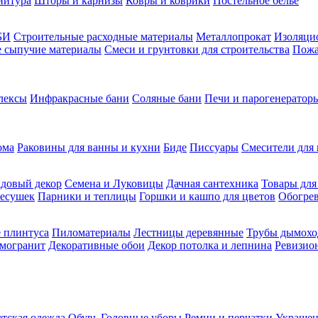
нитура
Шторы и карнизы
Ковры и коврики
Постельное белье
БИ
Строительные расходные материалы
Металлопрокат
Изоляцио
ие сыпучие материалы
Смеси и грунтовки для строительства
Пожа
лексы
Инфракрасные бани
Соляные бани
Печи и парогенераторы
ома
Раковины для ванны и кухни
Биде
Писсуары
Смесители для 
довый декор
Семена и Луковицы
Дачная сантехника
Товары для
несушек
Парники и теплицы
Горшки и кашпо для цветов
Обогрев
 плинтуса
Пиломатериалы
Лестницы деревянные
Трубы дымохо
амогранит
Декоративные обои
Декор потолка и лепнина
Ревизио
етская одежда
Обувь
Головные уборы
Ремни и перчатки
Украшен