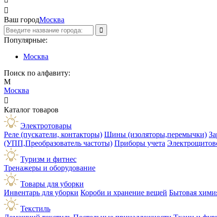

Ваш город
Москва
Популярные:
Москва
Поиск по алфавиту:
М
Москва

Каталог товаров
Электротовары
Реле (пускатели, контакторы)
Шины (изоляторы,перемычки)
За
(УПП,Преобразователь частоты)
Приборы учета
Электрощитов
Туризм и фитнес
Тренажеры и оборудование
Товары для уборки
Инвентарь для уборки
Короби и хранение вещей
Бытовая хими
Текстиль