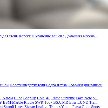
р для стен
6
Короби и хранение вещей
2
Домашняя мебель
5
анной
Полотенцедержатели
Ведра и тазы
Коврики для ванной
l
Альма
Cube
Bee
Slip
Coin
ЯР
Rame
Supreme
Lava
Note
Vill
Y
BSM
Marble
Ripple
SWR-1007
BSA-MR
Eller
LUND
Trait
go
Scandi
Lines
Zigzag
Leafage
Tropics
Yukon
Playa
Gode
Spots