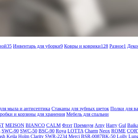
ной
35
Инвентарь для уборки
9
Ковры и коврики
128
Разное
1
Деко
для мыла и антисептика
Стаканы для зубных щеток
Полки для в
робки и корзины для хранения
Мебель для спальни
ST
MEISON
BIANCO
CALM
Флэт
Премиум
Arny
Harry
Gul
Baika
L
SWC-90
SWC-50
BSC-90
Roya
LOTTA
Charm
Neox
ROME
COR
ash
Keila
Holm
Clarity
SWR-2234
Merci
BSR-0087BK-50
Lolly
Lun