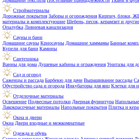
Домашний текстиль
Постельные принадлежности
Ткани и фур
Стройматериалы
Дорожные покрытия
Заборы и огорождения
Кирпич, блоки, Ж
материалы и комплектующие
Щебень, песок, керамзит и друг
Опалубка
Ливневая канализация
Сауны и бани
Домашние сауны
Криосауны
Домашние хаммамы
Банные комп
Купели для бани
Камины
Сантехника
Ванны для дома
Душевые кабины и ограждения
Унитазы для д
Сад и огород
Саженцы и рассада
Барбекю для дачи
Выращивание рассады
Са
Обустройство сада и огорода
Инкубаторы для яиц
Клетки для 
Отделочные материалы
Освещение
Подвесные потолки
Дверная фурнитура
Напольные
Лакокрасочные материалы
Напольные покрытия
Плитка и кер
Окна и двери
Окна
Двери входные и межкомнатные
Одежда и обувь
Сумки и чемоданы
Женская одежда
Аптечка первой помощи
Д