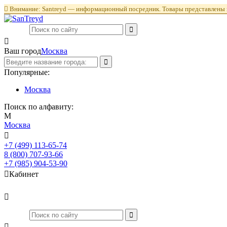

Внимание: Santreyd — информационный посредник. Товары представлены в

Ваш город
Москва
Популярные:
Москва
Поиск по алфавиту:
М
Москва

+7 (499) 113-65-74
Заказать звонок
8 (800) 707-93-66
+7 (985) 904-53-90

Кабинет

