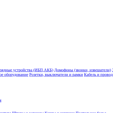
рядные устройства (ИБП,АКБ)
Домофоны (звонки, извещатели)
ое оборудование
Розетки, выключатели и рамки
Кабель и провод
я