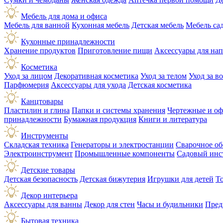
Мебель для дома и офиса
Мебель для ванной
Кухонная мебель
Детская мебель
Мебель са
Кухонные принадлежности
Хранение продуктов
Приготовление пищи
Аксессуары для на
Косметика
Уход за лицом
Декоративная косметика
Уход за телом
Уход за в
Парфюмерия
Аксессуары для ухода
Детская косметика
Канцтовары
Пластилин и глина
Папки и системы хранения
Чертежные и о
принадлежности
Бумажная продукция
Книги и литература
Инструменты
Складская техника
Генераторы и электростанции
Сварочное об
Электроинструмент
Промышленные компоненты
Садовый инс
Детские товары
Детская безопасность
Детская бижутерия
Игрушки для детей
Т
Декор интерьера
Аксессуары для ванны
Декор для стен
Часы и будильники
Пред
Бытовая техника