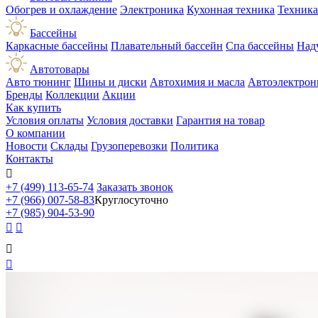
Обогрев и охлаждение
Электроника
Кухонная техника
Техника
Бассейны
Каркасные бассейны
Плавательный бассейн
Спа бассейны
Над
Автотовары
Авто тюнинг
Шины и диски
Автохимия и масла
Автоэлектрон
Бренды
Коллекции
Акции
Как купить
Условия оплаты
Условия доставки
Гарантия на товар
О компании
Новости
Склады
Грузоперевозки
Политика
Контакты

+7 (499) 113-65-74
Заказать звонок
+7 (966) 007-58-83
Круглосуточно
+7 (985) 904-53-90



