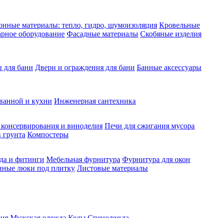
нные материалы: тепло, гидро, шумоизоляция
Кровельные
рное оборудование
Фасадные материалы
Скобяные изделия
 для бани
Двери и ограждения для бани
Банные аксессуары
ванной и кухни
Инженерная сантехника
 консервирования и виноделия
Печи для сжигания мусора
 грунта
Компостеры
да и фитинги
Мебельная фурнитура
Фурнитура для окон
нные люки под плитку
Листовые материалы
ия
Мужская одежда
Кеды
Спецодежда