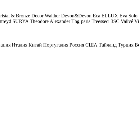
ristal & Bronze
Decor Walther
Devon&Devon
Eca
ELLUX
Eva Solo
ntreyd
SURYA
Theodore Alexander
Thg-paris
Treesseci 3SC
Vallvé
Vi
ания
Италия
Китай
Португалия
Россия
США
Тайланд
Турция
В