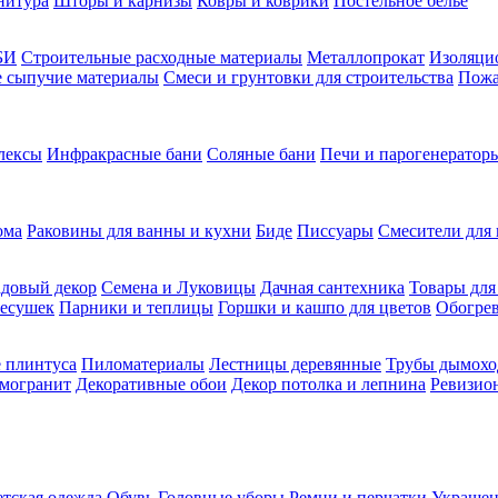
нитура
Шторы и карнизы
Ковры и коврики
Постельное белье
БИ
Строительные расходные материалы
Металлопрокат
Изоляцио
ие сыпучие материалы
Смеси и грунтовки для строительства
Пожа
лексы
Инфракрасные бани
Соляные бани
Печи и парогенераторы
ома
Раковины для ванны и кухни
Биде
Писсуары
Смесители для 
довый декор
Семена и Луковицы
Дачная сантехника
Товары для
несушек
Парники и теплицы
Горшки и кашпо для цветов
Обогрев
 плинтуса
Пиломатериалы
Лестницы деревянные
Трубы дымохо
амогранит
Декоративные обои
Декор потолка и лепнина
Ревизио
етская одежда
Обувь
Головные уборы
Ремни и перчатки
Украшен