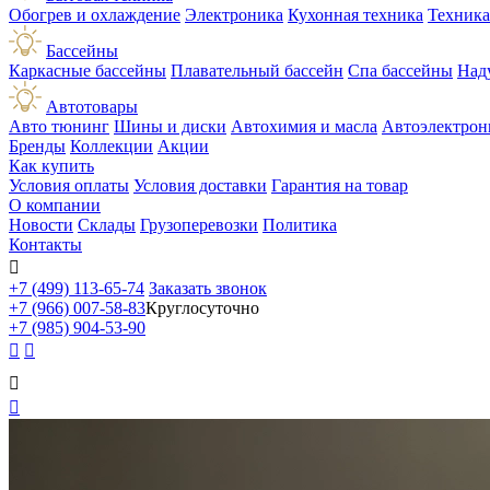
Обогрев и охлаждение
Электроника
Кухонная техника
Техника
Бассейны
Каркасные бассейны
Плавательный бассейн
Спа бассейны
Над
Автотовары
Авто тюнинг
Шины и диски
Автохимия и масла
Автоэлектрон
Бренды
Коллекции
Акции
Как купить
Условия оплаты
Условия доставки
Гарантия на товар
О компании
Новости
Склады
Грузоперевозки
Политика
Контакты

+7 (499) 113-65-74
Заказать звонок
+7 (966) 007-58-83
Круглосуточно
+7 (985) 904-53-90



