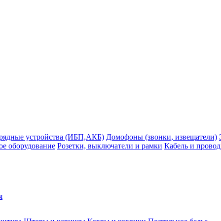
рядные устройства (ИБП,АКБ)
Домофоны (звонки, извещатели)
ое оборудование
Розетки, выключатели и рамки
Кабель и провод
я