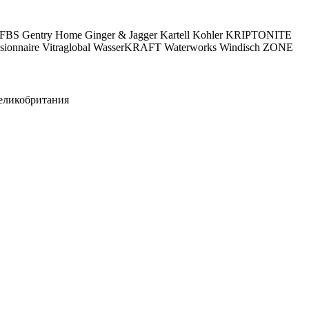
FBS
Gentry Home
Ginger & Jagger
Kartell
Kohler
KRIPTONITE
sionnaire
Vitraglobal
WasserKRAFT
Waterworks
Windisch
ZONE
еликобритания