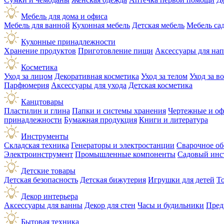
Мебель для дома и офиса
Мебель для ванной
Кухонная мебель
Детская мебель
Мебель са
Кухонные принадлежности
Хранение продуктов
Приготовление пищи
Аксессуары для на
Косметика
Уход за лицом
Декоративная косметика
Уход за телом
Уход за в
Парфюмерия
Аксессуары для ухода
Детская косметика
Канцтовары
Пластилин и глина
Папки и системы хранения
Чертежные и о
принадлежности
Бумажная продукция
Книги и литература
Инструменты
Складская техника
Генераторы и электростанции
Сварочное об
Электроинструмент
Промышленные компоненты
Садовый инс
Детские товары
Детская безопасность
Детская бижутерия
Игрушки для детей
Т
Декор интерьера
Аксессуары для ванны
Декор для стен
Часы и будильники
Пред
Бытовая техника