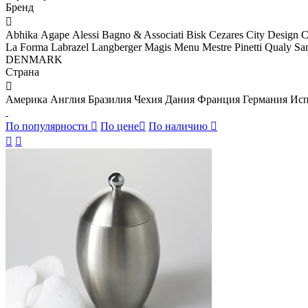
Бренд

Abhika
Agape
Alessi
Bagno & Associati
Bisk
Cezares
City Design
C
La Forma
Labrazel
Langberger
Magis
Menu
Mestre
Pinetti
Qualy
Sa
DENMARK
Страна

Америка
Англия
Бразилия
Чехия
Дания
Франция
Германия
Исп
По популярности

По цене

По наличию


