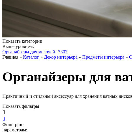
Показать категории
Выше уровнем:
Органайзеры для мелочей
3307
Главная
»
Каталог
»
Декор интерьера
»
Предметы интерьера
»
О
Органайзеры для ва
Практичный и стильный аксессуар для хранения ватных дисков
Показать фильтры


Фильтр по
параметрам: