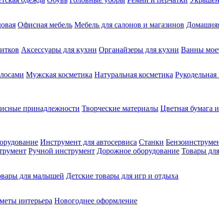
довая
Офисная мебель
Мебель для салонов и магазинов
Домашняя
питков
Аксессуары для кухни
Органайзеры для кухни
Ванны мое
олосами
Мужская косметика
Натуральная косметика
Рукодельная
фисные принадлежности
Творческие материалы
Цветная бумага и
орудование
Инструмент для автосервиса
Станки
Бензоинструме
трумент
Ручной инструмент
Дорожное оборудование
Товары для
овары для малышей
Детские товары для игр и отдыха
меты интерьера
Новогоднее оформление