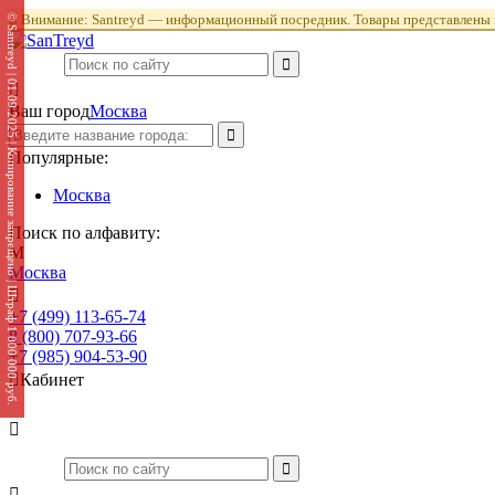

Внимание: Santreyd — информационный посредник. Товары представлены в
© Santreyd | 01.09.2025 | Копирование запрещено | Штраф 1 000 000 руб.

Ваш город
Москва
Популярные:
Москва
Поиск по алфавиту:
М
Москва

+7 (499) 113-65-74
Заказать звонок
8 (800) 707-93-66
+7 (985) 904-53-90

Кабинет

