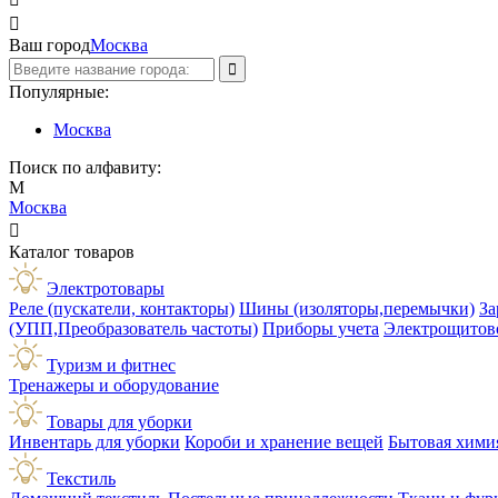

Ваш город
Москва
Популярные:
Москва
Поиск по алфавиту:
М
Москва

Каталог товаров
Электротовары
Реле (пускатели, контакторы)
Шины (изоляторы,перемычки)
За
(УПП,Преобразователь частоты)
Приборы учета
Электрощитов
Туризм и фитнес
Тренажеры и оборудование
Товары для уборки
Инвентарь для уборки
Короби и хранение вещей
Бытовая хими
Текстиль