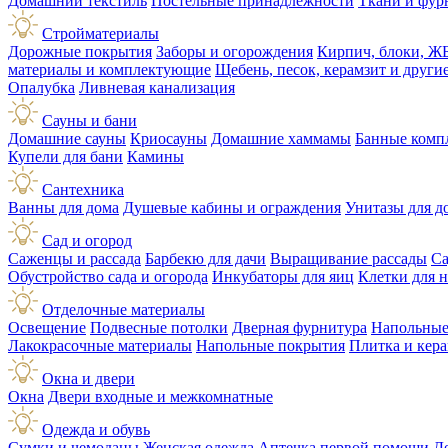
Домашний текстиль
Постельные принадлежности
Ткани и фур
Стройматериалы
Дорожные покрытия
Заборы и огорождения
Кирпич, блоки, Ж
материалы и комплектующие
Щебень, песок, керамзит и друг
Опалубка
Ливневая канализация
Сауны и бани
Домашние сауны
Криосауны
Домашние хаммамы
Банные комп
Купели для бани
Камины
Сантехника
Ванны для дома
Душевые кабины и ограждения
Унитазы для д
Сад и огород
Саженцы и рассада
Барбекю для дачи
Выращивание рассады
Са
Обустройство сада и огорода
Инкубаторы для яиц
Клетки для 
Отделочные материалы
Освещение
Подвесные потолки
Дверная фурнитура
Напольные
Лакокрасочные материалы
Напольные покрытия
Плитка и кер
Окна и двери
Окна
Двери входные и межкомнатные
Одежда и обувь
Сумки и чемоданы
Женская одежда
Аптечка первой помощи
Д