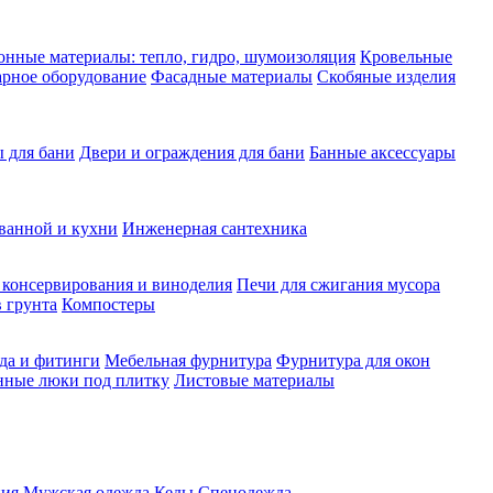
нные материалы: тепло, гидро, шумоизоляция
Кровельные
рное оборудование
Фасадные материалы
Скобяные изделия
 для бани
Двери и ограждения для бани
Банные аксессуары
ванной и кухни
Инженерная сантехника
 консервирования и виноделия
Печи для сжигания мусора
 грунта
Компостеры
да и фитинги
Мебельная фурнитура
Фурнитура для окон
нные люки под плитку
Листовые материалы
ия
Мужская одежда
Кеды
Спецодежда