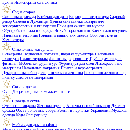
кухни
Инженерная сантехника
Сад и огород
Саженцы и рассада
Барбекю для дачи
Выращивание рассады
Садовый
декор
Семена и Луковицы
Дачная сантехника
Товары для
консервирования и виноделия
Печи для сжигания мусора
Обустройство сада и огорода
Инкубаторы для яиц
Клетки для несушек
Парники и теплицы
Горшки и кашпо для цветов
Обогрев грунта
Компостеры
Отделочные материалы
Освещение
Подвесные потолки
Дверная фурнитура
Напольные
плинтуса
Пиломатериалы
Лестницы деревянные
Трубы дымохода и
фитинги
Мебельная фурнитура
Фурнитура для окон
Лакокрасочные
материалы
Напольные покрытия
Плитка и керамогранит
Декоративные обои
Декор потолка и лепнина
Ревизионные люки под
плитку
Листовые материалы
Окна и двери
Окна
Двери входные и межкомнатные
Одежда и обувь
Сумки и чемоданы
Женская одежда
Аптечка первой помощи
Детская
одежда
Обувь
Головные уборы
Ремни и перчатки
Украшения
Мужская
одежда
Кеды
Спецодежда
Мебель для дома и офиса
Мебель для ванной
Кухонная мебель
Детская мебель
Мебель садовая