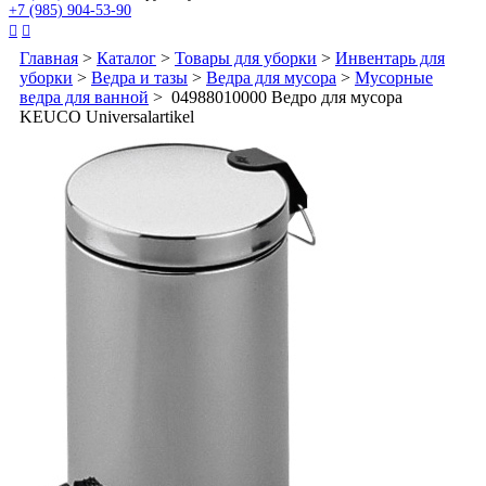
+7 (985) 904-53-90


Главная
>
Каталог
>
Товары для уборки
>
Инвентарь для
уборки
>
Ведра и тазы
>
Ведра для мусора
>
Мусорные
ведра для ванной
> 04988010000 Ведро для мусора
KEUCO Universalartikel