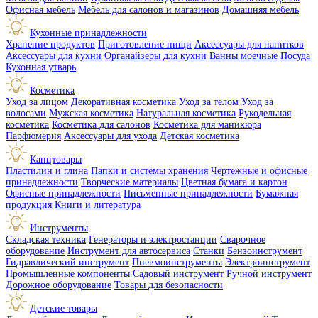
Офисная мебель
Мебель для салонов и магазинов
Домашняя мебель
Кухонные принадлежности
Хранение продуктов
Приготовление пищи
Аксессуары для напитков
Аксессуары для кухни
Органайзеры для кухни
Ванны моечные
Посуда
Кухонная утварь
Косметика
Уход за лицом
Декоративная косметика
Уход за телом
Уход за
волосами
Мужская косметика
Натуральная косметика
Рукодельная
косметика
Косметика для салонов
Косметика для маникюра
Парфюмерия
Аксессуары для ухода
Детская косметика
Канцтовары
Пластилин и глина
Папки и системы хранения
Чертежные и офисные
принадлежности
Творческие материалы
Цветная бумага и картон
Офисные принадлежности
Письменные принадлежности
Бумажная
продукция
Книги и литература
Инструменты
Складская техника
Генераторы и электростанции
Сварочное
оборудование
Инструмент для автосервиса
Станки
Бензоинструмент
Гидравлический инструмент
Пневмоинструменты
Электроинструмент
Промышленные компоненты
Садовый инструмент
Ручной инструмент
Дорожное оборудование
Товары для безопасности
Детские товары