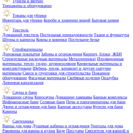
Туризм и фитнес
Тренажеры и оборудование
Товары для уборки
Инвентарь для уборки
Короби и хранение вещей
Бытовая химия
Текстиль
Домашний текстиль
Постельные принадлежности
Ткани и фурнитура
Шторы и карнизы
Ковры и коврики
Постельное белье
Стройматериалы
Дорожные покрытия
Заборы и огорождения
Кирпич, блоки, ЖБИ
Строительные расходные материалы
Металлопрокат
Изоляционные
материалы: тепло, гидро, шумоизоляция
Кровельные материалы и
комплектующие
Щебень, песок, керамзит и другие сыпучие
материалы
Смеси и грунтовки для строительства
Пожарное
оборудование
Фасадные материалы
Скобяные изделия
Опалубка
Ливневая канализация
Сауны и бани
Домашние сауны
Криосауны
Домашние хаммамы
Банные комплексы
Инфракрасные бани
Соляные бани
Печи и парогенераторы для бани
Двери и ограждения для бани
Банные аксессуары
Купели для бани
Камины
Сантехника
Ванны для дома
Душевые кабины и ограждения
Унитазы для дома
Раковины для ванны и кухни
Биде
Писсуары
Смесители для ванной и