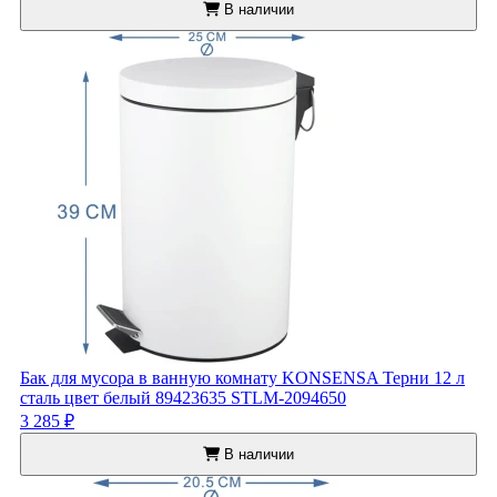
В наличии
Бак для мусора в ванную комнату KONSENSA Терни 12 л
сталь цвет белый 89423635 STLM-2094650
3 285 ₽
В наличии