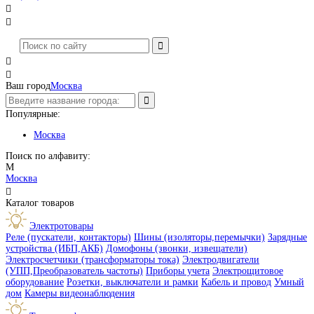




Ваш город
Москва
Популярные:
Москва
Поиск по алфавиту:
М
Москва

Каталог товаров
Электротовары
Реле (пускатели, контакторы)
Шины (изоляторы,перемычки)
Зарядные
устройства (ИБП,АКБ)
Домофоны (звонки, извещатели)
Электросчетчики (трансформаторы тока)
Электродвигатели
(УПП,Преобразователь частоты)
Приборы учета
Электрощитовое
оборудование
Розетки, выключатели и рамки
Кабель и провод
Умный
дом
Камеры видеонаблюдения