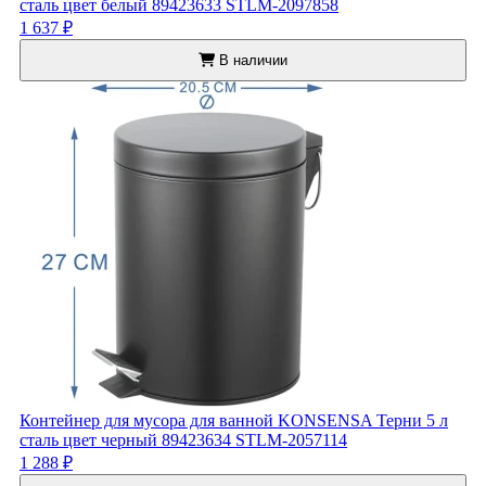
сталь цвет белый 89423633 STLM-2097858
1 637 ₽
В наличии
Контейнер для мусора для ванной KONSENSA Терни 5 л
сталь цвет черный 89423634 STLM-2057114
1 288 ₽