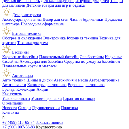
Детская безопасность
Детская бижутерия
Игрушки для детей
Товары
для малышей
Детские товары для игр и отдыха
Декор интерьера
Аксессуары для ванны
Декор для стен
Часы и будильники
Предметы
интерьера
Новогоднее оформление
Бытовая техника
Обогрев и охлаждение
Электроника
Кухонная техника
Техника для
красоты
Техника для дома
Бассейны
Каркасные бассейны
Плавательный бассейн
Спа бассейны
Надувные
бассейны
Аксессуары для бассейна
Средства по уходу за бассейном
Плавательные круги и матрасы
Автотовары
Авто тюнинг
Шины и диски
Автохимия и масла
Автоэлектроника
Автозапчасти
Канистры для топлива
Воронка для топлива
Бренды
Коллекции
Акции
Как купить
Условия оплаты
Условия доставки
Гарантия на товар
О компании
Новости
Склады
Грузоперевозки
Политика
Контакты

+7 (499) 113-65-74
Заказать звонок
+7 (966) 007-58-83
Круглосуточно