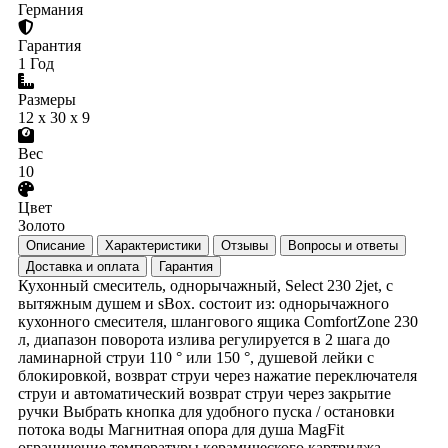
Германия
Гарантия
1 Год
Размеры
12 x 30 x 9
Вес
10
Цвет
Золото
Описание
Характеристики
Отзывы
Вопросы и ответы
Доставка и оплата
Гарантия
Кухонный смеситель, однорычажный, Select 230 2jet, с
вытяжным душем и sBox. состоит из: однорычажного
кухонного смесителя, шлангового ящика ComfortZone 230
л, диапазон поворота излива регулируется в 2 шага до
ламинарной струи 110 ° или 150 °, душевой лейки с
блокировкой, возврат струи через нажатие переключателя
струи и автоматический возврат струи через закрытие
ручки Выбрать кнопка для удобного пуска / остановки
потока воды Магнитная опора для душа MagFit
ограничение температуры керамического картриджа