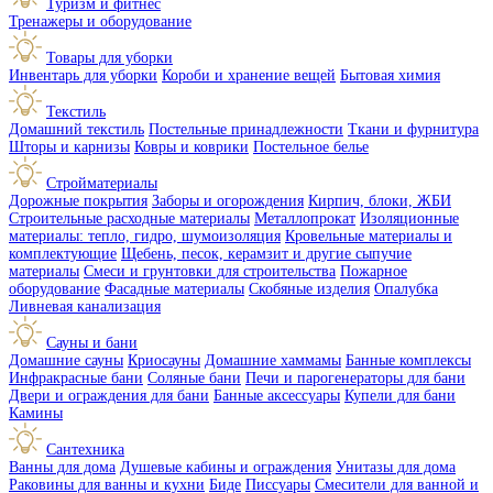
Туризм и фитнес
Тренажеры и оборудование
Товары для уборки
Инвентарь для уборки
Короби и хранение вещей
Бытовая химия
Текстиль
Домашний текстиль
Постельные принадлежности
Ткани и фурнитура
Шторы и карнизы
Ковры и коврики
Постельное белье
Стройматериалы
Дорожные покрытия
Заборы и огорождения
Кирпич, блоки, ЖБИ
Строительные расходные материалы
Металлопрокат
Изоляционные
материалы: тепло, гидро, шумоизоляция
Кровельные материалы и
комплектующие
Щебень, песок, керамзит и другие сыпучие
материалы
Смеси и грунтовки для строительства
Пожарное
оборудование
Фасадные материалы
Скобяные изделия
Опалубка
Ливневая канализация
Сауны и бани
Домашние сауны
Криосауны
Домашние хаммамы
Банные комплексы
Инфракрасные бани
Соляные бани
Печи и парогенераторы для бани
Двери и ограждения для бани
Банные аксессуары
Купели для бани
Камины
Сантехника
Ванны для дома
Душевые кабины и ограждения
Унитазы для дома
Раковины для ванны и кухни
Биде
Писсуары
Смесители для ванной и