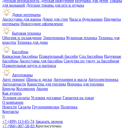
Детская безопасность
Детская бижутерия
Игрушки для детей
Товары
для малышей
Детские товары для игр и отдыха
Декор интерьера
Аксессуары для ванны
Декор для стен
Часы и будильники
Предметы
интерьера
Новогоднее оформление
Бытовая техника
Обогрев и охлаждение
Электроника
Кухонная техника
Техника для
красоты
Техника для дома
Бассейны
Каркасные бассейны
Плавательный бассейн
Спа бассейны
Надувные
бассейны
Аксессуары для бассейна
Средства по уходу за бассейном
Плавательные круги и матрасы
Автотовары
Авто тюнинг
Шины и диски
Автохимия и масла
Автоэлектроника
Автозапчасти
Канистры для топлива
Воронка для топлива
Бренды
Коллекции
Акции
Как купить
Условия оплаты
Условия доставки
Гарантия на товар
О компании
Новости
Склады
Грузоперевозки
Политика
Контакты

+7 (499) 113-65-74
Заказать звонок
+7 (966) 007-58-83
Круглосуточно