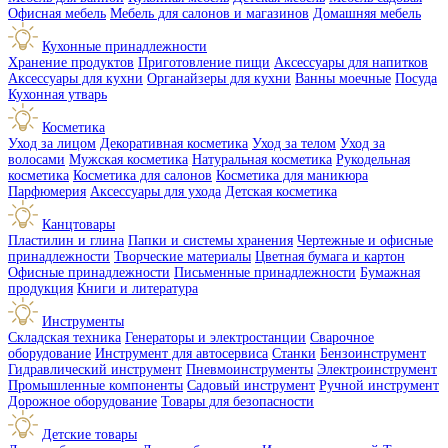
Офисная мебель
Мебель для салонов и магазинов
Домашняя мебель
Кухонные принадлежности
Хранение продуктов
Приготовление пищи
Аксессуары для напитков
Аксессуары для кухни
Органайзеры для кухни
Ванны моечные
Посуда
Кухонная утварь
Косметика
Уход за лицом
Декоративная косметика
Уход за телом
Уход за
волосами
Мужская косметика
Натуральная косметика
Рукодельная
косметика
Косметика для салонов
Косметика для маникюра
Парфюмерия
Аксессуары для ухода
Детская косметика
Канцтовары
Пластилин и глина
Папки и системы хранения
Чертежные и офисные
принадлежности
Творческие материалы
Цветная бумага и картон
Офисные принадлежности
Письменные принадлежности
Бумажная
продукция
Книги и литература
Инструменты
Складская техника
Генераторы и электростанции
Сварочное
оборудование
Инструмент для автосервиса
Станки
Бензоинструмент
Гидравлический инструмент
Пневмоинструменты
Электроинструмент
Промышленные компоненты
Садовый инструмент
Ручной инструмент
Дорожное оборудование
Товары для безопасности
Детские товары