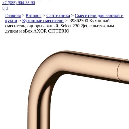
+7 (985) 904-53-90


Главная
>
Каталог
>
Сантехника
>
Смесители для ванной и
кухни
>
Кухонные смесители
> 39862300 Кухонный
смеситель, однорычажный, Select 230 2jet, с вытяжным
душем и sBox AXOR CITTERIO