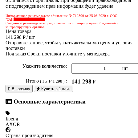
отличаться от оригинала. При обращении правообладателя
с подтверждением прав информация будет удалена.
Информация о рекламодателе объявление № 719300 от 25.08.2020 г. ООО
"САН
&nbps;&nbps;&nbps;
Сведения о рекламодателе предоставляются по запросу правообладателей и
контролирующих органов.
Цена товара
141 298
/ шт
₽
Отправьте запрос, чтобы узнать актуальную цену и условия
поставки
Под заказ
Сроки поставки уточните у менеджера
Укажите количество:
шт
Итого
:
141 298
( 1 x 141 298 )
₽

В корзину
Купить в 1 клик
Основные характеристики
Бренд
AXOR
Страна производителя