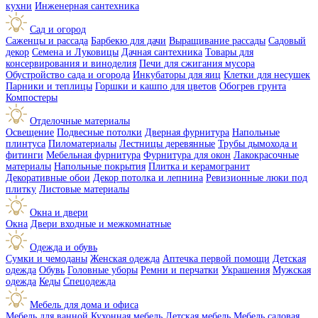
кухни
Инженерная сантехника
Сад и огород
Саженцы и рассада
Барбекю для дачи
Выращивание рассады
Садовый
декор
Семена и Луковицы
Дачная сантехника
Товары для
консервирования и виноделия
Печи для сжигания мусора
Обустройство сада и огорода
Инкубаторы для яиц
Клетки для несушек
Парники и теплицы
Горшки и кашпо для цветов
Обогрев грунта
Компостеры
Отделочные материалы
Освещение
Подвесные потолки
Дверная фурнитура
Напольные
плинтуса
Пиломатериалы
Лестницы деревянные
Трубы дымохода и
фитинги
Мебельная фурнитура
Фурнитура для окон
Лакокрасочные
материалы
Напольные покрытия
Плитка и керамогранит
Декоративные обои
Декор потолка и лепнина
Ревизионные люки под
плитку
Листовые материалы
Окна и двери
Окна
Двери входные и межкомнатные
Одежда и обувь
Сумки и чемоданы
Женская одежда
Аптечка первой помощи
Детская
одежда
Обувь
Головные уборы
Ремни и перчатки
Украшения
Мужская
одежда
Кеды
Спецодежда
Мебель для дома и офиса
Мебель для ванной
Кухонная мебель
Детская мебель
Мебель садовая