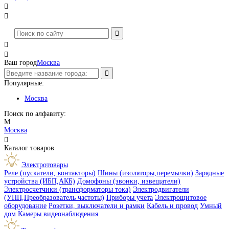




Ваш город
Москва
Популярные:
Москва
Поиск по алфавиту:
М
Москва

Каталог товаров
Электротовары
Реле (пускатели, контакторы)
Шины (изоляторы,перемычки)
Зарядные
устройства (ИБП,АКБ)
Домофоны (звонки, извещатели)
Электросчетчики (трансформаторы тока)
Электродвигатели
(УПП,Преобразователь частоты)
Приборы учета
Электрощитовое
оборудование
Розетки, выключатели и рамки
Кабель и провод
Умный
дом
Камеры видеонаблюдения