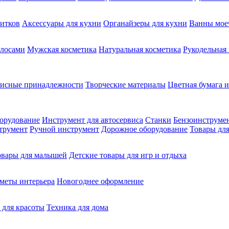
питков
Аксессуары для кухни
Органайзеры для кухни
Ванны мое
олосами
Мужская косметика
Натуральная косметика
Рукодельная
фисные принадлежности
Творческие материалы
Цветная бумага и
орудование
Инструмент для автосервиса
Станки
Бензоинструме
трумент
Ручной инструмент
Дорожное оборудование
Товары для
овары для малышей
Детские товары для игр и отдыха
меты интерьера
Новогоднее оформление
 для красоты
Техника для дома