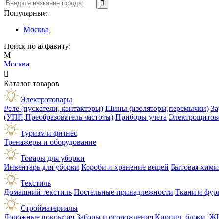
Популярные:
Москва
Поиск по алфавиту:
М
Москва

Каталог товаров
Электротовары
Реле (пускатели, контакторы)
Шины (изоляторы,перемычки)
За
(УПП,Преобразователь частоты)
Приборы учета
Электрощитов
Туризм и фитнес
Тренажеры и оборудование
Товары для уборки
Инвентарь для уборки
Короби и хранение вещей
Бытовая хими
Текстиль
Домашний текстиль
Постельные принадлежности
Ткани и фур
Стройматериалы
Дорожные покрытия
Заборы и огорождения
Кирпич, блоки, Ж