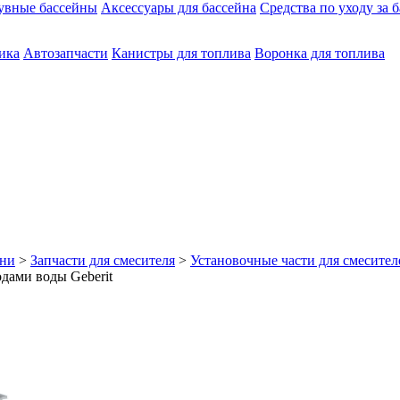
увные бассейны
Аксессуары для бассейна
Средства по уходу за 
ика
Автозапчасти
Канистры для топлива
Воронка для топлива
хни
>
Запчасти для смесителя
>
Установочные части для смесител
одами воды Geberit