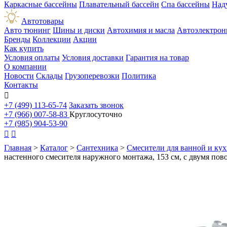
Каркасные бассейны
Плавательный бассейн
Спа бассейны
Над
Автотовары
Авто тюнинг
Шины и диски
Автохимия и масла
Автоэлектрон
Бренды
Коллекции
Акции
Как купить
Условия оплаты
Условия доставки
Гарантия на товар
О компании
Новости
Склады
Грузоперевозки
Политика
Контакты

+7 (499) 113-65-74
Заказать звонок
+7 (966) 007-58-83
Круглосуточно
+7 (985) 904-53-90


Главная
>
Каталог
>
Сантехника
>
Смесители для ванной и ку
настенного смесителя наружного монтажа, 153 см, с двумя пов