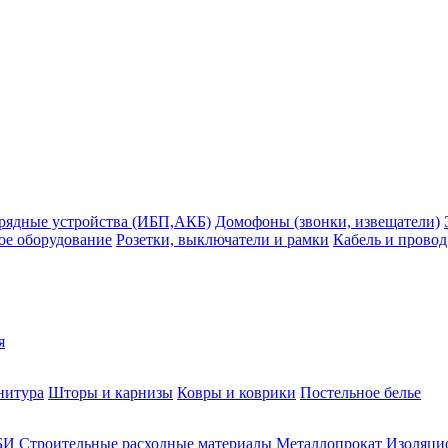
рядные устройства (ИБП,АКБ)
Домофоны (звонки, извещатели)
ое оборудование
Розетки, выключатели и рамки
Кабель и провод
я
нитура
Шторы и карнизы
Ковры и коврики
Постельное белье
БИ
Строительные расходные материалы
Металлопрокат
Изоляцио