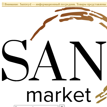

Внимание: Santreyd — информационный посредник. Товары представлены в