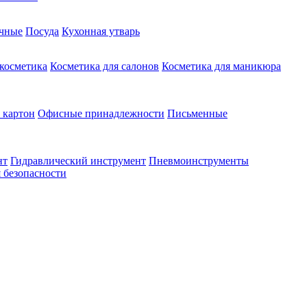
чные
Посуда
Кухонная утварь
 косметика
Косметика для салонов
Косметика для маникюра
 картон
Офисные принадлежности
Письменные
нт
Гидравлический инструмент
Пневмоинструменты
 безопасности