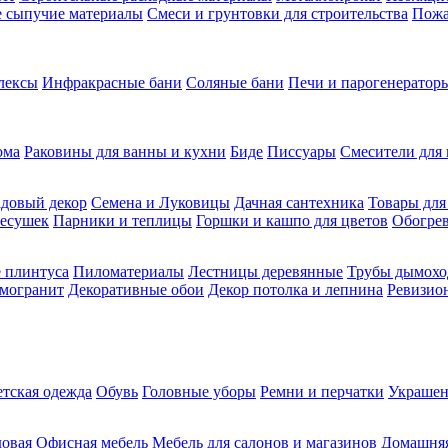
ие сыпучие материалы
Смеси и грунтовки для строительства
Пожа
лексы
Инфракрасные бани
Соляные бани
Печи и парогенераторы
ома
Раковины для ванны и кухни
Биде
Писсуары
Смесители для 
довый декор
Семена и Луковицы
Дачная сантехника
Товары для
несушек
Парники и теплицы
Горшки и кашпо для цветов
Обогрев
 плинтуса
Пиломатериалы
Лестницы деревянные
Трубы дымохо
амогранит
Декоративные обои
Декор потолка и лепнина
Ревизио
етская одежда
Обувь
Головные уборы
Ремни и перчатки
Украшен
довая
Офисная мебель
Мебель для салонов и магазинов
Домашняя