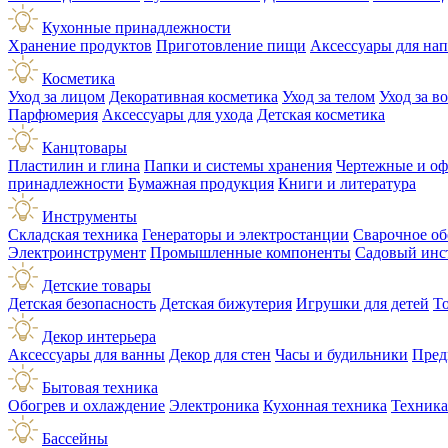
Кухонные принадлежности
Хранение продуктов
Приготовление пищи
Аксессуары для на
Косметика
Уход за лицом
Декоративная косметика
Уход за телом
Уход за в
Парфюмерия
Аксессуары для ухода
Детская косметика
Канцтовары
Пластилин и глина
Папки и системы хранения
Чертежные и о
принадлежности
Бумажная продукция
Книги и литература
Инструменты
Складская техника
Генераторы и электростанции
Сварочное об
Электроинструмент
Промышленные компоненты
Садовый инс
Детские товары
Детская безопасность
Детская бижутерия
Игрушки для детей
Т
Декор интерьера
Аксессуары для ванны
Декор для стен
Часы и будильники
Пред
Бытовая техника
Обогрев и охлаждение
Электроника
Кухонная техника
Техника
Бассейны