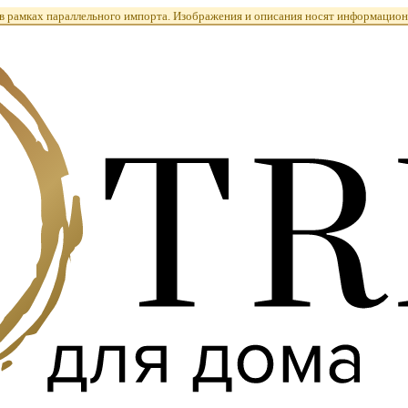
 рамках параллельного импорта. Изображения и описания носят информацион