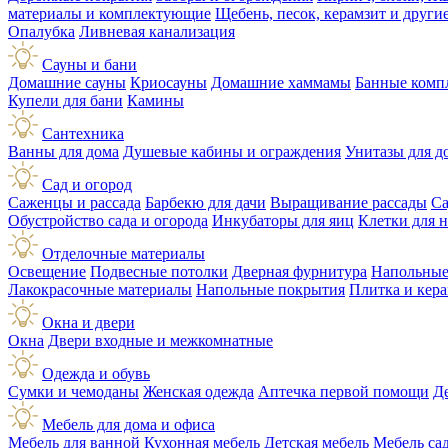
материалы и комплектующие
Щебень, песок, керамзит и друг
Опалубка
Ливневая канализация
Сауны и бани
Домашние сауны
Криосауны
Домашние хаммамы
Банные комп
Купели для бани
Камины
Сантехника
Ванны для дома
Душевые кабины и ограждения
Унитазы для д
Сад и огород
Саженцы и рассада
Барбекю для дачи
Выращивание рассады
Са
Обустройство сада и огорода
Инкубаторы для яиц
Клетки для 
Отделочные материалы
Освещение
Подвесные потолки
Дверная фурнитура
Напольные
Лакокрасочные материалы
Напольные покрытия
Плитка и кер
Окна и двери
Окна
Двери входные и межкомнатные
Одежда и обувь
Сумки и чемоданы
Женская одежда
Аптечка первой помощи
Д
Мебель для дома и офиса
Мебель для ванной
Кухонная мебель
Детская мебель
Мебель са