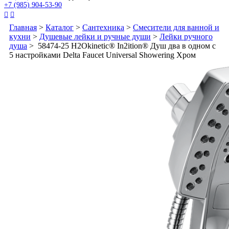
+7 (985) 904-53-90


Главная
>
Каталог
>
Сантехника
>
Смесители для ванной и
кухни
>
Душевые лейки и ручные души
>
Лейки ручного
душа
> 58474-25 H2Okinetic® In2ition® Душ два в одном с
5 настройками Delta Faucet Universal Showering Хром