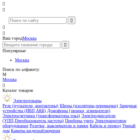




Ваш город
Москва
Популярные:
Москва
Поиск по алфавиту:
М
Москва

Каталог товаров
Электротовары
Реле (пускатели, контакторы)
Шины (изоляторы,перемычки)
Зарядные
устройства (ИБП,АКБ)
Домофоны (звонки, извещатели)
Электросчетчики (трансформаторы тока)
Электродвигатели
(УПП,Преобразователь частоты)
Приборы учета
Электрощитовое
оборудование
Розетки, выключатели и рамки
Кабель и провод
Умный
дом
Камеры видеонаблюдения