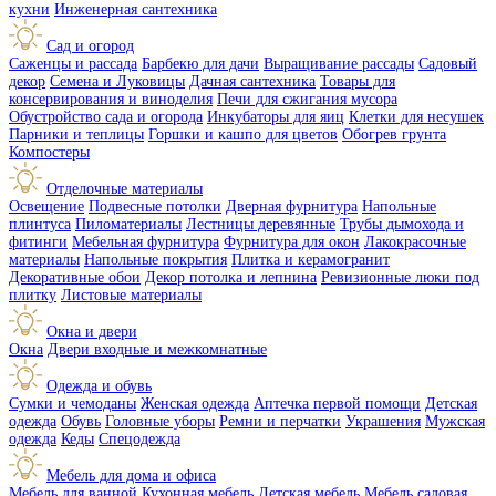
кухни
Инженерная сантехника
Сад и огород
Саженцы и рассада
Барбекю для дачи
Выращивание рассады
Садовый
декор
Семена и Луковицы
Дачная сантехника
Товары для
консервирования и виноделия
Печи для сжигания мусора
Обустройство сада и огорода
Инкубаторы для яиц
Клетки для несушек
Парники и теплицы
Горшки и кашпо для цветов
Обогрев грунта
Компостеры
Отделочные материалы
Освещение
Подвесные потолки
Дверная фурнитура
Напольные
плинтуса
Пиломатериалы
Лестницы деревянные
Трубы дымохода и
фитинги
Мебельная фурнитура
Фурнитура для окон
Лакокрасочные
материалы
Напольные покрытия
Плитка и керамогранит
Декоративные обои
Декор потолка и лепнина
Ревизионные люки под
плитку
Листовые материалы
Окна и двери
Окна
Двери входные и межкомнатные
Одежда и обувь
Сумки и чемоданы
Женская одежда
Аптечка первой помощи
Детская
одежда
Обувь
Головные уборы
Ремни и перчатки
Украшения
Мужская
одежда
Кеды
Спецодежда
Мебель для дома и офиса
Мебель для ванной
Кухонная мебель
Детская мебель
Мебель садовая