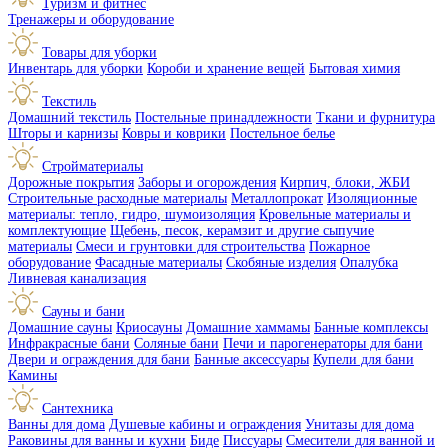
Туризм и фитнес
Тренажеры и оборудование
Товары для уборки
Инвентарь для уборки
Короби и хранение вещей
Бытовая химия
Текстиль
Домашний текстиль
Постельные принадлежности
Ткани и фурнитура
Шторы и карнизы
Ковры и коврики
Постельное белье
Стройматериалы
Дорожные покрытия
Заборы и огорождения
Кирпич, блоки, ЖБИ
Строительные расходные материалы
Металлопрокат
Изоляционные
материалы: тепло, гидро, шумоизоляция
Кровельные материалы и
комплектующие
Щебень, песок, керамзит и другие сыпучие
материалы
Смеси и грунтовки для строительства
Пожарное
оборудование
Фасадные материалы
Скобяные изделия
Опалубка
Ливневая канализация
Сауны и бани
Домашние сауны
Криосауны
Домашние хаммамы
Банные комплексы
Инфракрасные бани
Соляные бани
Печи и парогенераторы для бани
Двери и ограждения для бани
Банные аксессуары
Купели для бани
Камины
Сантехника
Ванны для дома
Душевые кабины и ограждения
Унитазы для дома
Раковины для ванны и кухни
Биде
Писсуары
Смесители для ванной и