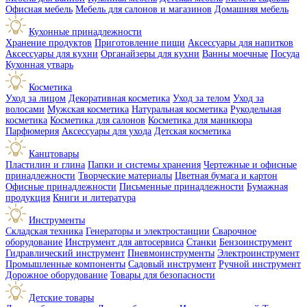
Офисная мебель
Мебель для салонов и магазинов
Домашняя мебель
Кухонные принадлежности
Хранение продуктов
Приготовление пищи
Аксессуары для напитков
Аксессуары для кухни
Органайзеры для кухни
Ванны моечные
Посуда
Кухонная утварь
Косметика
Уход за лицом
Декоративная косметика
Уход за телом
Уход за
волосами
Мужская косметика
Натуральная косметика
Рукодельная
косметика
Косметика для салонов
Косметика для маникюра
Парфюмерия
Аксессуары для ухода
Детская косметика
Канцтовары
Пластилин и глина
Папки и системы хранения
Чертежные и офисные
принадлежности
Творческие материалы
Цветная бумага и картон
Офисные принадлежности
Письменные принадлежности
Бумажная
продукция
Книги и литература
Инструменты
Складская техника
Генераторы и электростанции
Сварочное
оборудование
Инструмент для автосервиса
Станки
Бензоинструмент
Гидравлический инструмент
Пневмоинструменты
Электроинструмент
Промышленные компоненты
Садовый инструмент
Ручной инструмент
Дорожное оборудование
Товары для безопасности
Детские товары