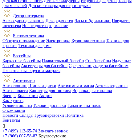
Детская безопасность
Детская бижутерия
Игрушки для детей
Товары
для малышей
Детские товары для игр и отдыха
Декор интерьера
Аксессуары для ванны
Декор для стен
Часы и будильники
Предметы
интерьера
Новогоднее оформление
Бытовая техника
Обогрев и охлаждение
Электроника
Кухонная техника
Техника для
красоты
Техника для дома
Бассейны
Каркасные бассейны
Плавательный бассейн
Спа бассейны
Надувные
бассейны
Аксессуары для бассейна
Средства по уходу за бассейном
Плавательные круги и матрасы
Автотовары
Авто тюнинг
Шины и диски
Автохимия и масла
Автоэлектроника
Автозапчасти
Канистры для топлива
Воронка для топлива
Бренды
Коллекции
Акции
Как купить
Условия оплаты
Условия доставки
Гарантия на товар
О компании
Новости
Склады
Грузоперевозки
Политика
Контакты

+7 (499) 113-65-74
Заказать звонок
+7 (966) 007-58-83
Круглосуточно