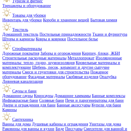
Туризм и фитнес
Тренажеры и оборудование
Товары для уборки
Инвентарь для уборки
Короби и хранение вещей
Бытовая химия
Текстиль
Домашний текстиль
Постельные принадлежности
Ткани и фурнитура
Шторы и карнизы
Ковры и коврики
Постельное белье
Стройматериалы
Дорожные покрытия
Заборы и огорождения
Кирпич, блоки, ЖБИ
Строительные расходные материалы
Металлопрокат
Изоляционные
материалы: тепло, гидро, шумоизоляция
Кровельные материалы и
комплектующие
Щебень, песок, керамзит и другие сыпучие
материалы
Смеси и грунтовки для строительства
Пожарное
оборудование
Фасадные материалы
Скобяные изделия
Опалубка
Ливневая канализация
Сауны и бани
Домашние сауны
Криосауны
Домашние хаммамы
Банные комплексы
Инфракрасные бани
Соляные бани
Печи и парогенераторы для бани
Двери и ограждения для бани
Банные аксессуары
Купели для бани
Камины
Сантехника
Ванны для дома
Душевые кабины и ограждения
Унитазы для дома
Раковины для ванны и кухни
Биде
Писсуары
Смесители для ванной и