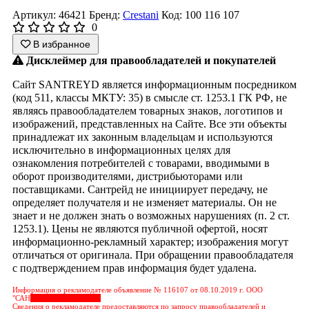
Артикул: 46421
Бренд:
Crestani
Код: 100 116 107
0
В избранное
Дисклеймер для правообладателей и покупателей
Сайт SANTREYD является информационным посредником
(код 511, классы МКТУ: 35) в смысле ст. 1253.1 ГК РФ, не
являясь правообладателем товарных знаков, логотипов и
изображений, представленных на Сайте. Все эти объекты
принадлежат их законным владельцам и используются
исключительно в информационных целях для
ознакомления потребителей с товарами, вводимыми в
оборот производителями, дистрибьюторами или
поставщиками. Сантрейд не инициирует передачу, не
определяет получателя и не изменяет материалы. Он не
знает и не должен знать о возможных нарушениях (п. 2 ст.
1253.1). Цены не являются публичной офертой, носят
информационно-рекламный характер; изображения могут
отличаться от оригинала. При обращении правообладателя
с подтверждением прав информация будет удалена.
Информация о рекламодателе объявление № 116107 от 08.10.2019 г. ООО
"САН
&nbps;&nbps;&nbps;
Сведения о рекламодателе предоставляются по запросу правообладателей и