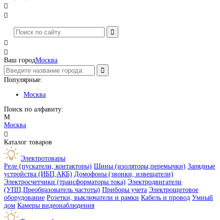




Ваш город
Москва
Популярные:
Москва
Поиск по алфавиту:
М
Москва

Каталог товаров
Электротовары
Реле (пускатели, контакторы)
Шины (изоляторы,перемычки)
Зарядные
устройства (ИБП,АКБ)
Домофоны (звонки, извещатели)
Электросчетчики (трансформаторы тока)
Электродвигатели
(УПП,Преобразователь частоты)
Приборы учета
Электрощитовое
оборудование
Розетки, выключатели и рамки
Кабель и провод
Умный
дом
Камеры видеонаблюдения