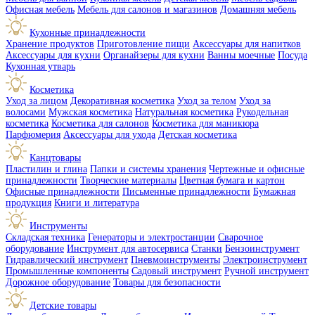
Офисная мебель
Мебель для салонов и магазинов
Домашняя мебель
Кухонные принадлежности
Хранение продуктов
Приготовление пищи
Аксессуары для напитков
Аксессуары для кухни
Органайзеры для кухни
Ванны моечные
Посуда
Кухонная утварь
Косметика
Уход за лицом
Декоративная косметика
Уход за телом
Уход за
волосами
Мужская косметика
Натуральная косметика
Рукодельная
косметика
Косметика для салонов
Косметика для маникюра
Парфюмерия
Аксессуары для ухода
Детская косметика
Канцтовары
Пластилин и глина
Папки и системы хранения
Чертежные и офисные
принадлежности
Творческие материалы
Цветная бумага и картон
Офисные принадлежности
Письменные принадлежности
Бумажная
продукция
Книги и литература
Инструменты
Складская техника
Генераторы и электростанции
Сварочное
оборудование
Инструмент для автосервиса
Станки
Бензоинструмент
Гидравлический инструмент
Пневмоинструменты
Электроинструмент
Промышленные компоненты
Садовый инструмент
Ручной инструмент
Дорожное оборудование
Товары для безопасности
Детские товары