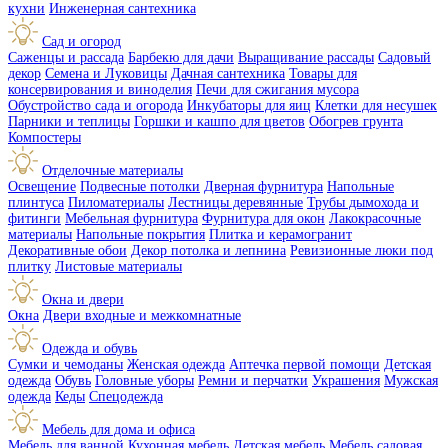
кухни
Инженерная сантехника
Сад и огород
Саженцы и рассада
Барбекю для дачи
Выращивание рассады
Садовый
декор
Семена и Луковицы
Дачная сантехника
Товары для
консервирования и виноделия
Печи для сжигания мусора
Обустройство сада и огорода
Инкубаторы для яиц
Клетки для несушек
Парники и теплицы
Горшки и кашпо для цветов
Обогрев грунта
Компостеры
Отделочные материалы
Освещение
Подвесные потолки
Дверная фурнитура
Напольные
плинтуса
Пиломатериалы
Лестницы деревянные
Трубы дымохода и
фитинги
Мебельная фурнитура
Фурнитура для окон
Лакокрасочные
материалы
Напольные покрытия
Плитка и керамогранит
Декоративные обои
Декор потолка и лепнина
Ревизионные люки под
плитку
Листовые материалы
Окна и двери
Окна
Двери входные и межкомнатные
Одежда и обувь
Сумки и чемоданы
Женская одежда
Аптечка первой помощи
Детская
одежда
Обувь
Головные уборы
Ремни и перчатки
Украшения
Мужская
одежда
Кеды
Спецодежда
Мебель для дома и офиса
Мебель для ванной
Кухонная мебель
Детская мебель
Мебель садовая