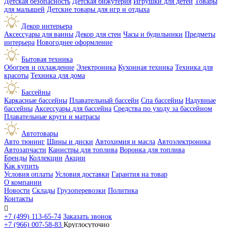
Детская безопасность
Детская бижутерия
Игрушки для детей
Товары
для малышей
Детские товары для игр и отдыха
Декор интерьера
Аксессуары для ванны
Декор для стен
Часы и будильники
Предметы
интерьера
Новогоднее оформление
Бытовая техника
Обогрев и охлаждение
Электроника
Кухонная техника
Техника для
красоты
Техника для дома
Бассейны
Каркасные бассейны
Плавательный бассейн
Спа бассейны
Надувные
бассейны
Аксессуары для бассейна
Средства по уходу за бассейном
Плавательные круги и матрасы
Автотовары
Авто тюнинг
Шины и диски
Автохимия и масла
Автоэлектроника
Автозапчасти
Канистры для топлива
Воронка для топлива
Бренды
Коллекции
Акции
Как купить
Условия оплаты
Условия доставки
Гарантия на товар
О компании
Новости
Склады
Грузоперевозки
Политика
Контакты

+7 (499) 113-65-74
Заказать звонок
+7 (966) 007-58-83
Круглосуточно