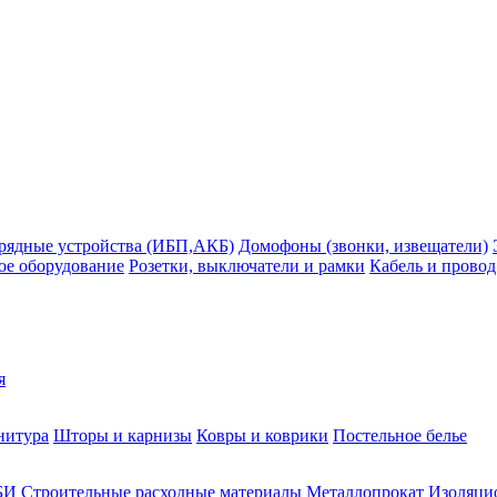
рядные устройства (ИБП,АКБ)
Домофоны (звонки, извещатели)
ое оборудование
Розетки, выключатели и рамки
Кабель и провод
я
нитура
Шторы и карнизы
Ковры и коврики
Постельное белье
БИ
Строительные расходные материалы
Металлопрокат
Изоляцио