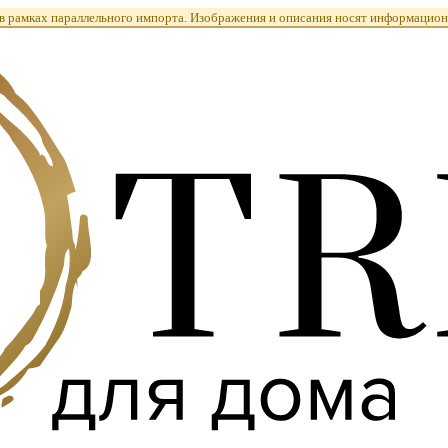
 рамках параллельного импорта. Изображения и описания носят информацион