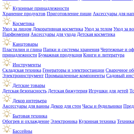
Кухонные принадлежности
Хранение продуктов
Приготовление пищи
Аксессуары для на
Косметика
Уход за лицом
Декоративная косметика
Уход за телом
Уход за в
Парфюмерия
Аксессуары для ухода
Детская косметика
Канцтовары
Пластилин и глина
Папки и системы хранения
Чертежные и о
принадлежности
Бумажная продукция
Книги и литература
Инструменты
Складская техника
Генераторы и электростанции
Сварочное об
Электроинструмент
Промышленные компоненты
Садовый инс
Детские товары
Детская безопасность
Детская бижутерия
Игрушки для детей
Т
Декор интерьера
Аксессуары для ванны
Декор для стен
Часы и будильники
Пред
Бытовая техника
Обогрев и охлаждение
Электроника
Кухонная техника
Техника
Бассейны