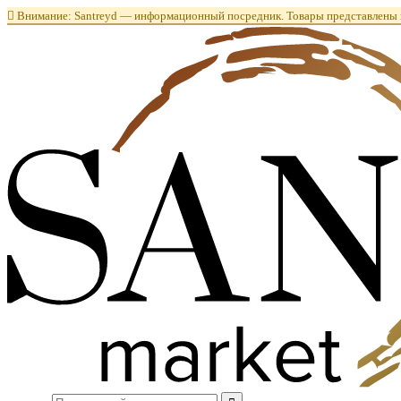

Внимание: Santreyd — информационный посредник. Товары представлены в