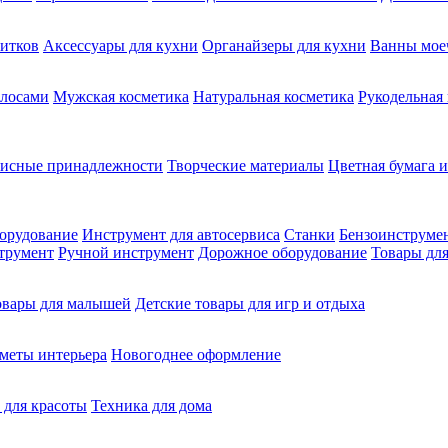
питков
Аксессуары для кухни
Органайзеры для кухни
Ванны мое
олосами
Мужская косметика
Натуральная косметика
Рукодельная
фисные принадлежности
Творческие материалы
Цветная бумага и
орудование
Инструмент для автосервиса
Станки
Бензоинструме
трумент
Ручной инструмент
Дорожное оборудование
Товары для
овары для малышей
Детские товары для игр и отдыха
меты интерьера
Новогоднее оформление
 для красоты
Техника для дома