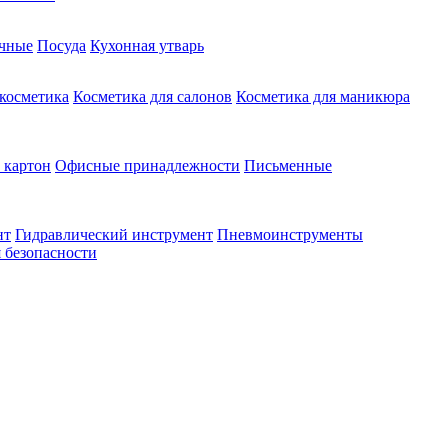
чные
Посуда
Кухонная утварь
 косметика
Косметика для салонов
Косметика для маникюра
 картон
Офисные принадлежности
Письменные
нт
Гидравлический инструмент
Пневмоинструменты
 безопасности