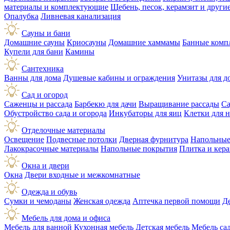
материалы и комплектующие
Щебень, песок, керамзит и друг
Опалубка
Ливневая канализация
Сауны и бани
Домашние сауны
Криосауны
Домашние хаммамы
Банные комп
Купели для бани
Камины
Сантехника
Ванны для дома
Душевые кабины и ограждения
Унитазы для д
Сад и огород
Саженцы и рассада
Барбекю для дачи
Выращивание рассады
Са
Обустройство сада и огорода
Инкубаторы для яиц
Клетки для 
Отделочные материалы
Освещение
Подвесные потолки
Дверная фурнитура
Напольные
Лакокрасочные материалы
Напольные покрытия
Плитка и кер
Окна и двери
Окна
Двери входные и межкомнатные
Одежда и обувь
Сумки и чемоданы
Женская одежда
Аптечка первой помощи
Д
Мебель для дома и офиса
Мебель для ванной
Кухонная мебель
Детская мебель
Мебель са