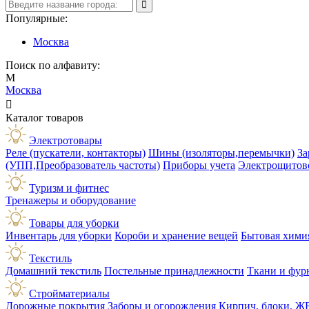
Популярные:
Москва
Поиск по алфавиту:
М
Москва

Каталог товаров
Электротовары
Реле (пускатели, контакторы)
Шины (изоляторы,перемычки)
За
(УПП,Преобразователь частоты)
Приборы учета
Электрощитов
Туризм и фитнес
Тренажеры и оборудование
Товары для уборки
Инвентарь для уборки
Короби и хранение вещей
Бытовая хими
Текстиль
Домашний текстиль
Постельные принадлежности
Ткани и фур
Стройматериалы
Дорожные покрытия
Заборы и огорождения
Кирпич, блоки, Ж