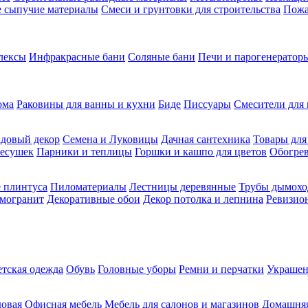
ие сыпучие материалы
Смеси и грунтовки для строительства
Пожа
лексы
Инфракрасные бани
Соляные бани
Печи и парогенераторы
ома
Раковины для ванны и кухни
Биде
Писсуары
Смесители для 
довый декор
Семена и Луковицы
Дачная сантехника
Товары для
несушек
Парники и теплицы
Горшки и кашпо для цветов
Обогрев
 плинтуса
Пиломатериалы
Лестницы деревянные
Трубы дымохо
амогранит
Декоративные обои
Декор потолка и лепнина
Ревизио
етская одежда
Обувь
Головные уборы
Ремни и перчатки
Украшен
довая
Офисная мебель
Мебель для салонов и магазинов
Домашняя