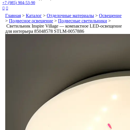
+7 (985) 904-53-90


Главная
>
Каталог
>
Отделочные материалы
>
Освещение
>
Подвесное освещение
>
Подвесные светильники
>
Светильник Inspire Village — компактное LED-освещение
для интерьера 85048578 STLM-0057886