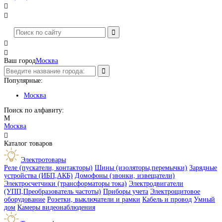




Ваш город
Москва
Популярные:
Москва
Поиск по алфавиту:
М
Москва

Каталог товаров
Электротовары
Реле (пускатели, контакторы)
Шины (изоляторы,перемычки)
Зарядные
устройства (ИБП,АКБ)
Домофоны (звонки, извещатели)
Электросчетчики (трансформаторы тока)
Электродвигатели
(УПП,Преобразователь частоты)
Приборы учета
Электрощитовое
оборудование
Розетки, выключатели и рамки
Кабель и провод
Умный
дом
Камеры видеонаблюдения