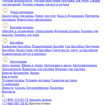
Детская безопасность
Детская бижутерия
Игрушки для детей
Товары
для малышей
Детские товары для игр и отдыха
Декор интерьера
Аксессуары для ванны
Декор для стен
Часы и будильники
Предметы
интерьера
Новогоднее оформление
Бытовая техника
Обогрев и охлаждение
Электроника
Кухонная техника
Техника для
красоты
Техника для дома
Бассейны
Каркасные бассейны
Плавательный бассейн
Спа бассейны
Надувные
бассейны
Аксессуары для бассейна
Средства по уходу за бассейном
Плавательные круги и матрасы
Автотовары
Авто тюнинг
Шины и диски
Автохимия и масла
Автоэлектроника
Автозапчасти
Канистры для топлива
Воронка для топлива
Бренды
Коллекции
Акции
Как купить
Условия оплаты
Условия доставки
Гарантия на товар
О компании
Новости
Склады
Грузоперевозки
Политика
Контакты

+7 (499) 113-65-74
Заказать звонок
+7 (966) 007-58-83
Круглосуточно