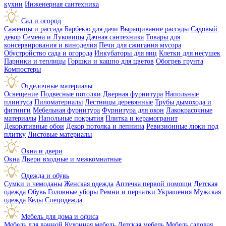
кухни
Инженерная сантехника
Сад и огород
Саженцы и рассада
Барбекю для дачи
Выращивание рассады
Садовый
декор
Семена и Луковицы
Дачная сантехника
Товары для
консервирования и виноделия
Печи для сжигания мусора
Обустройство сада и огорода
Инкубаторы для яиц
Клетки для несушек
Парники и теплицы
Горшки и кашпо для цветов
Обогрев грунта
Компостеры
Отделочные материалы
Освещение
Подвесные потолки
Дверная фурнитура
Напольные
плинтуса
Пиломатериалы
Лестницы деревянные
Трубы дымохода и
фитинги
Мебельная фурнитура
Фурнитура для окон
Лакокрасочные
материалы
Напольные покрытия
Плитка и керамогранит
Декоративные обои
Декор потолка и лепнина
Ревизионные люки под
плитку
Листовые материалы
Окна и двери
Окна
Двери входные и межкомнатные
Одежда и обувь
Сумки и чемоданы
Женская одежда
Аптечка первой помощи
Детская
одежда
Обувь
Головные уборы
Ремни и перчатки
Украшения
Мужская
одежда
Кеды
Спецодежда
Мебель для дома и офиса
Мебель для ванной
Кухонная мебель
Детская мебель
Мебель садовая