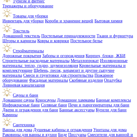
Туризм и фитнес
Тренажеры и оборудование
Товары для уборки
Инвентарь для уборки
Короби и хранение вещей
Бытовая химия
Текстиль
Домашний текстиль
Постельные принадлежности
Ткани и фурнитура
Шторы и карнизы
Ковры и коврики
Постельное белье
Стройматериалы
Дорожные покрытия
Заборы и огорождения
Кирпич, блоки, ЖБИ
Строительные расходные материалы
Металлопрокат
Изоляционные
материалы: тепло, гидро, шумоизоляция
Кровельные материалы и
комплектующие
Щебень, песок, керамзит и другие сыпучие
материалы
Смеси и грунтовки для строительства
Пожарное
оборудование
Фасадные материалы
Скобяные изделия
Опалубка
Ливневая канализация
Сауны и бани
Домашние сауны
Криосауны
Домашние хаммамы
Банные комплексы
Инфракрасные бани
Соляные бани
Печи и парогенераторы для бани
Двери и ограждения для бани
Банные аксессуары
Купели для бани
Камины
Сантехника
Ванны для дома
Душевые кабины и ограждения
Унитазы для дома
Раковины для ванны и кухни
Биде
Писсуары
Смесители для ванной и