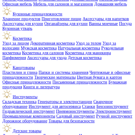
Офисная мебель
Мебель для салонов и магазинов
Домашняя мебель
Кухонные принадлежности
Хранение продуктов
Приготовление пищи
Аксессуары для напитков
Аксессуары для кухни
Органайзеры для кухни
Ванны моечные
Посуда
Кухонная утварь
Косметика
Уход за лицом
Декоративная косметика
Уход за телом
Уход за
волосами
Мужская косметика
Натуральная косметика
Рукодельная
косметика
Косметика для салонов
Косметика для маникюра
Парфюмерия
Аксессуары для ухода
Детская косметика
Канцтовары
Пластилин и глина
Папки и системы хранения
Чертежные и офисные
принадлежности
Творческие материалы
Цветная бумага и картон
Офисные принадлежности
Письменные принадлежности
Бумажная
продукция
Книги и литература
Инструменты
Складская техника
Генераторы и электростанции
Сварочное
оборудование
Инструмент для автосервиса
Станки
Бензоинструмент
Гидравлический инструмент
Пневмоинструменты
Электроинструмент
Промышленные компоненты
Садовый инструмент
Ручной инструмент
Дорожное оборудование
Товары для безопасности
Детские товары