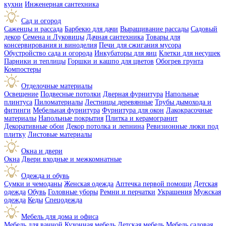
кухни
Инженерная сантехника
Сад и огород
Саженцы и рассада
Барбекю для дачи
Выращивание рассады
Садовый
декор
Семена и Луковицы
Дачная сантехника
Товары для
консервирования и виноделия
Печи для сжигания мусора
Обустройство сада и огорода
Инкубаторы для яиц
Клетки для несушек
Парники и теплицы
Горшки и кашпо для цветов
Обогрев грунта
Компостеры
Отделочные материалы
Освещение
Подвесные потолки
Дверная фурнитура
Напольные
плинтуса
Пиломатериалы
Лестницы деревянные
Трубы дымохода и
фитинги
Мебельная фурнитура
Фурнитура для окон
Лакокрасочные
материалы
Напольные покрытия
Плитка и керамогранит
Декоративные обои
Декор потолка и лепнина
Ревизионные люки под
плитку
Листовые материалы
Окна и двери
Окна
Двери входные и межкомнатные
Одежда и обувь
Сумки и чемоданы
Женская одежда
Аптечка первой помощи
Детская
одежда
Обувь
Головные уборы
Ремни и перчатки
Украшения
Мужская
одежда
Кеды
Спецодежда
Мебель для дома и офиса
Мебель для ванной
Кухонная мебель
Детская мебель
Мебель садовая