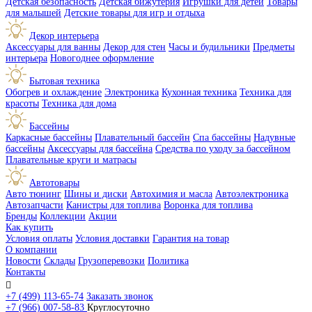
Детская безопасность
Детская бижутерия
Игрушки для детей
Товары
для малышей
Детские товары для игр и отдыха
Декор интерьера
Аксессуары для ванны
Декор для стен
Часы и будильники
Предметы
интерьера
Новогоднее оформление
Бытовая техника
Обогрев и охлаждение
Электроника
Кухонная техника
Техника для
красоты
Техника для дома
Бассейны
Каркасные бассейны
Плавательный бассейн
Спа бассейны
Надувные
бассейны
Аксессуары для бассейна
Средства по уходу за бассейном
Плавательные круги и матрасы
Автотовары
Авто тюнинг
Шины и диски
Автохимия и масла
Автоэлектроника
Автозапчасти
Канистры для топлива
Воронка для топлива
Бренды
Коллекции
Акции
Как купить
Условия оплаты
Условия доставки
Гарантия на товар
О компании
Новости
Склады
Грузоперевозки
Политика
Контакты

+7 (499) 113-65-74
Заказать звонок
+7 (966) 007-58-83
Круглосуточно