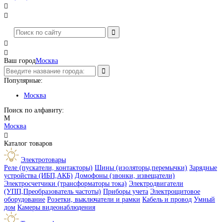




Ваш город
Москва
Популярные:
Москва
Поиск по алфавиту:
М
Москва

Каталог товаров
Электротовары
Реле (пускатели, контакторы)
Шины (изоляторы,перемычки)
Зарядные
устройства (ИБП,АКБ)
Домофоны (звонки, извещатели)
Электросчетчики (трансформаторы тока)
Электродвигатели
(УПП,Преобразователь частоты)
Приборы учета
Электрощитовое
оборудование
Розетки, выключатели и рамки
Кабель и провод
Умный
дом
Камеры видеонаблюдения