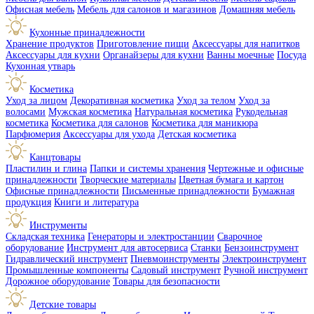
Офисная мебель
Мебель для салонов и магазинов
Домашняя мебель
Кухонные принадлежности
Хранение продуктов
Приготовление пищи
Аксессуары для напитков
Аксессуары для кухни
Органайзеры для кухни
Ванны моечные
Посуда
Кухонная утварь
Косметика
Уход за лицом
Декоративная косметика
Уход за телом
Уход за
волосами
Мужская косметика
Натуральная косметика
Рукодельная
косметика
Косметика для салонов
Косметика для маникюра
Парфюмерия
Аксессуары для ухода
Детская косметика
Канцтовары
Пластилин и глина
Папки и системы хранения
Чертежные и офисные
принадлежности
Творческие материалы
Цветная бумага и картон
Офисные принадлежности
Письменные принадлежности
Бумажная
продукция
Книги и литература
Инструменты
Складская техника
Генераторы и электростанции
Сварочное
оборудование
Инструмент для автосервиса
Станки
Бензоинструмент
Гидравлический инструмент
Пневмоинструменты
Электроинструмент
Промышленные компоненты
Садовый инструмент
Ручной инструмент
Дорожное оборудование
Товары для безопасности
Детские товары