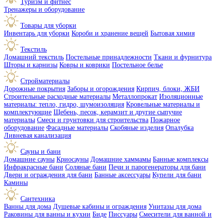
Туризм и фитнес
Тренажеры и оборудование
Товары для уборки
Инвентарь для уборки
Короби и хранение вещей
Бытовая химия
Текстиль
Домашний текстиль
Постельные принадлежности
Ткани и фурнитура
Шторы и карнизы
Ковры и коврики
Постельное белье
Стройматериалы
Дорожные покрытия
Заборы и огорождения
Кирпич, блоки, ЖБИ
Строительные расходные материалы
Металлопрокат
Изоляционные
материалы: тепло, гидро, шумоизоляция
Кровельные материалы и
комплектующие
Щебень, песок, керамзит и другие сыпучие
материалы
Смеси и грунтовки для строительства
Пожарное
оборудование
Фасадные материалы
Скобяные изделия
Опалубка
Ливневая канализация
Сауны и бани
Домашние сауны
Криосауны
Домашние хаммамы
Банные комплексы
Инфракрасные бани
Соляные бани
Печи и парогенераторы для бани
Двери и ограждения для бани
Банные аксессуары
Купели для бани
Камины
Сантехника
Ванны для дома
Душевые кабины и ограждения
Унитазы для дома
Раковины для ванны и кухни
Биде
Писсуары
Смесители для ванной и