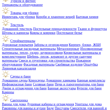
Туризм и фитнес
Тренажеры и оборудование
Товары для уборки
Инвентарь для уборки
Короби и хранение вещей
Бытовая химия
Текстиль
Домашний текстиль
Постельные принадлежности
Ткани и фурнитура
Шторы и карнизы
Ковры и коврики
Постельное белье
Стройматериалы
Дорожные покрытия
Заборы и огорождения
Кирпич, блоки, ЖБИ
Строительные расходные материалы
Металлопрокат
Изоляционные
материалы: тепло, гидро, шумоизоляция
Кровельные материалы и
комплектующие
Щебень, песок, керамзит и другие сыпучие
материалы
Смеси и грунтовки для строительства
Пожарное
оборудование
Фасадные материалы
Скобяные изделия
Опалубка
Ливневая канализация
Сауны и бани
Домашние сауны
Криосауны
Домашние хаммамы
Банные комплексы
Инфракрасные бани
Соляные бани
Печи и парогенераторы для бани
Двери и ограждения для бани
Банные аксессуары
Купели для бани
Камины
Сантехника
Ванны для дома
Душевые кабины и ограждения
Унитазы для дома
Раковины для ванны и кухни
Биде
Писсуары
Смесители для ванной и