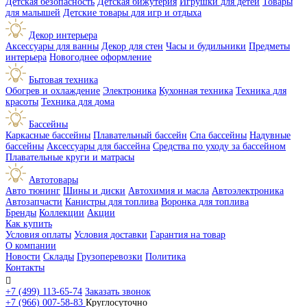
Детская безопасность
Детская бижутерия
Игрушки для детей
Товары
для малышей
Детские товары для игр и отдыха
Декор интерьера
Аксессуары для ванны
Декор для стен
Часы и будильники
Предметы
интерьера
Новогоднее оформление
Бытовая техника
Обогрев и охлаждение
Электроника
Кухонная техника
Техника для
красоты
Техника для дома
Бассейны
Каркасные бассейны
Плавательный бассейн
Спа бассейны
Надувные
бассейны
Аксессуары для бассейна
Средства по уходу за бассейном
Плавательные круги и матрасы
Автотовары
Авто тюнинг
Шины и диски
Автохимия и масла
Автоэлектроника
Автозапчасти
Канистры для топлива
Воронка для топлива
Бренды
Коллекции
Акции
Как купить
Условия оплаты
Условия доставки
Гарантия на товар
О компании
Новости
Склады
Грузоперевозки
Политика
Контакты

+7 (499) 113-65-74
Заказать звонок
+7 (966) 007-58-83
Круглосуточно