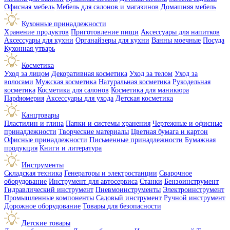
Офисная мебель
Мебель для салонов и магазинов
Домашняя мебель
Кухонные принадлежности
Хранение продуктов
Приготовление пищи
Аксессуары для напитков
Аксессуары для кухни
Органайзеры для кухни
Ванны моечные
Посуда
Кухонная утварь
Косметика
Уход за лицом
Декоративная косметика
Уход за телом
Уход за
волосами
Мужская косметика
Натуральная косметика
Рукодельная
косметика
Косметика для салонов
Косметика для маникюра
Парфюмерия
Аксессуары для ухода
Детская косметика
Канцтовары
Пластилин и глина
Папки и системы хранения
Чертежные и офисные
принадлежности
Творческие материалы
Цветная бумага и картон
Офисные принадлежности
Письменные принадлежности
Бумажная
продукция
Книги и литература
Инструменты
Складская техника
Генераторы и электростанции
Сварочное
оборудование
Инструмент для автосервиса
Станки
Бензоинструмент
Гидравлический инструмент
Пневмоинструменты
Электроинструмент
Промышленные компоненты
Садовый инструмент
Ручной инструмент
Дорожное оборудование
Товары для безопасности
Детские товары