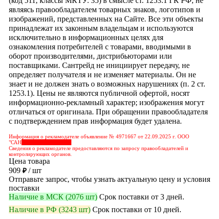
(код 511, классы МКТУ: 35) в смысле ст. 1253.1 ГК РФ, не
являясь правообладателем товарных знаков, логотипов и
изображений, представленных на Сайте. Все эти объекты
принадлежат их законным владельцам и используются
исключительно в информационных целях для
ознакомления потребителей с товарами, вводимыми в
оборот производителями, дистрибьюторами или
поставщиками. Сантрейд не инициирует передачу, не
определяет получателя и не изменяет материалы. Он не
знает и не должен знать о возможных нарушениях (п. 2 ст.
1253.1). Цены не являются публичной офертой, носят
информационно-рекламный характер; изображения могут
отличаться от оригинала. При обращении правообладателя
с подтверждением прав информация будет удалена.
Информация о рекламодателе объявление № 4971667 от 22.09.2025 г. ООО
"САН
&nbps;&nbps;&nbps;
Сведения о рекламодателе предоставляются по запросу правообладателей и
контролирующих органов.
Цена товара
909
/ шт
₽
Отправьте запрос, чтобы узнать актуальную цену и условия
поставки
Наличие в МСК (2076 шт)
Срок поставки от 3 дней.
Наличие в РФ (3243 шт)
Срок поставки от 10 дней.