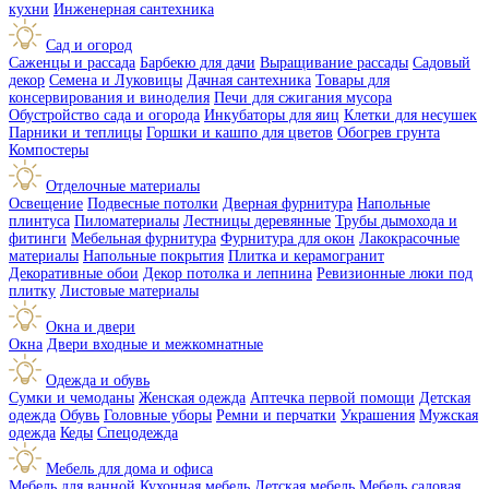
кухни
Инженерная сантехника
Сад и огород
Саженцы и рассада
Барбекю для дачи
Выращивание рассады
Садовый
декор
Семена и Луковицы
Дачная сантехника
Товары для
консервирования и виноделия
Печи для сжигания мусора
Обустройство сада и огорода
Инкубаторы для яиц
Клетки для несушек
Парники и теплицы
Горшки и кашпо для цветов
Обогрев грунта
Компостеры
Отделочные материалы
Освещение
Подвесные потолки
Дверная фурнитура
Напольные
плинтуса
Пиломатериалы
Лестницы деревянные
Трубы дымохода и
фитинги
Мебельная фурнитура
Фурнитура для окон
Лакокрасочные
материалы
Напольные покрытия
Плитка и керамогранит
Декоративные обои
Декор потолка и лепнина
Ревизионные люки под
плитку
Листовые материалы
Окна и двери
Окна
Двери входные и межкомнатные
Одежда и обувь
Сумки и чемоданы
Женская одежда
Аптечка первой помощи
Детская
одежда
Обувь
Головные уборы
Ремни и перчатки
Украшения
Мужская
одежда
Кеды
Спецодежда
Мебель для дома и офиса
Мебель для ванной
Кухонная мебель
Детская мебель
Мебель садовая