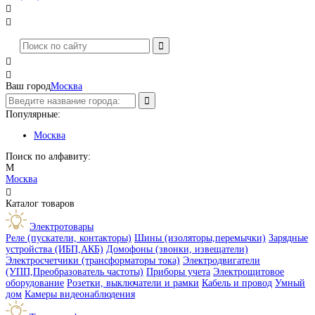




Ваш город
Москва
Популярные:
Москва
Поиск по алфавиту:
М
Москва

Каталог товаров
Электротовары
Реле (пускатели, контакторы)
Шины (изоляторы,перемычки)
Зарядные
устройства (ИБП,АКБ)
Домофоны (звонки, извещатели)
Электросчетчики (трансформаторы тока)
Электродвигатели
(УПП,Преобразователь частоты)
Приборы учета
Электрощитовое
оборудование
Розетки, выключатели и рамки
Кабель и провод
Умный
дом
Камеры видеонаблюдения