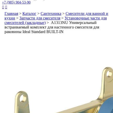
+7 (985) 904-53-90


Главная
>
Каталог
>
Сантехника
>
Смесители для ванной и
кухни
>
Запчасти для смесителя
>
Установочные части для
смесителей (закладные)
> A1313NU Универсальный
встраиваемый комплект для настенного смесителя для
раковины Ideal Standard BUILT-IN