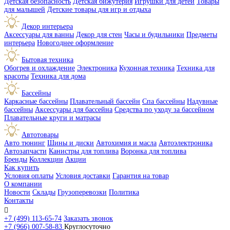
Детская безопасность
Детская бижутерия
Игрушки для детей
Товары
для малышей
Детские товары для игр и отдыха
Декор интерьера
Аксессуары для ванны
Декор для стен
Часы и будильники
Предметы
интерьера
Новогоднее оформление
Бытовая техника
Обогрев и охлаждение
Электроника
Кухонная техника
Техника для
красоты
Техника для дома
Бассейны
Каркасные бассейны
Плавательный бассейн
Спа бассейны
Надувные
бассейны
Аксессуары для бассейна
Средства по уходу за бассейном
Плавательные круги и матрасы
Автотовары
Авто тюнинг
Шины и диски
Автохимия и масла
Автоэлектроника
Автозапчасти
Канистры для топлива
Воронка для топлива
Бренды
Коллекции
Акции
Как купить
Условия оплаты
Условия доставки
Гарантия на товар
О компании
Новости
Склады
Грузоперевозки
Политика
Контакты

+7 (499) 113-65-74
Заказать звонок
+7 (966) 007-58-83
Круглосуточно