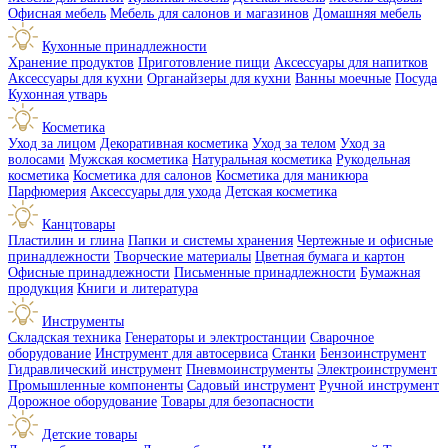
Офисная мебель
Мебель для салонов и магазинов
Домашняя мебель
Кухонные принадлежности
Хранение продуктов
Приготовление пищи
Аксессуары для напитков
Аксессуары для кухни
Органайзеры для кухни
Ванны моечные
Посуда
Кухонная утварь
Косметика
Уход за лицом
Декоративная косметика
Уход за телом
Уход за
волосами
Мужская косметика
Натуральная косметика
Рукодельная
косметика
Косметика для салонов
Косметика для маникюра
Парфюмерия
Аксессуары для ухода
Детская косметика
Канцтовары
Пластилин и глина
Папки и системы хранения
Чертежные и офисные
принадлежности
Творческие материалы
Цветная бумага и картон
Офисные принадлежности
Письменные принадлежности
Бумажная
продукция
Книги и литература
Инструменты
Складская техника
Генераторы и электростанции
Сварочное
оборудование
Инструмент для автосервиса
Станки
Бензоинструмент
Гидравлический инструмент
Пневмоинструменты
Электроинструмент
Промышленные компоненты
Садовый инструмент
Ручной инструмент
Дорожное оборудование
Товары для безопасности
Детские товары