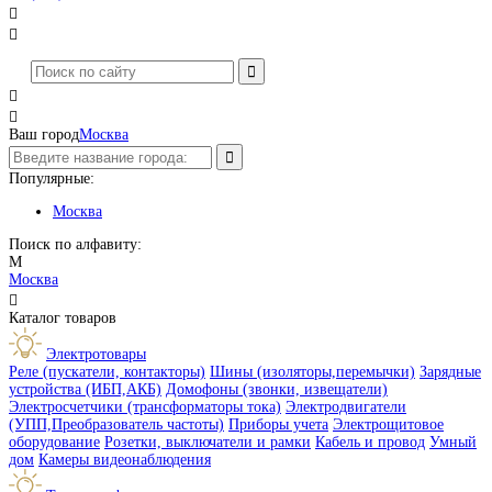




Ваш город
Москва
Популярные:
Москва
Поиск по алфавиту:
М
Москва

Каталог товаров
Электротовары
Реле (пускатели, контакторы)
Шины (изоляторы,перемычки)
Зарядные
устройства (ИБП,АКБ)
Домофоны (звонки, извещатели)
Электросчетчики (трансформаторы тока)
Электродвигатели
(УПП,Преобразователь частоты)
Приборы учета
Электрощитовое
оборудование
Розетки, выключатели и рамки
Кабель и провод
Умный
дом
Камеры видеонаблюдения