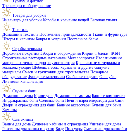
Туризм и фитнес
Тренажеры и оборудование
Товары для уборки
Инвентарь для уборки
Короби и хранение вещей
Бытовая химия
Текстиль
Домашний текстиль
Постельные принадлежности
Ткани и фурнитура
Шторы и карнизы
Ковры и коврики
Постельное белье
Стройматериалы
Дорожные покрытия
Заборы и огорождения
Кирпич, блоки, ЖБИ
Строительные расходные материалы
Металлопрокат
Изоляционные
материалы: тепло, гидро, шумоизоляция
Кровельные материалы и
комплектующие
Щебень, песок, керамзит и другие сыпучие
материалы
Смеси и грунтовки для строительства
Пожарное
оборудование
Фасадные материалы
Скобяные изделия
Опалубка
Ливневая канализация
Сауны и бани
Домашние сауны
Криосауны
Домашние хаммамы
Банные комплексы
Инфракрасные бани
Соляные бани
Печи и парогенераторы для бани
Двери и ограждения для бани
Банные аксессуары
Купели для бани
Камины
Сантехника
Ванны для дома
Душевые кабины и ограждения
Унитазы для дома
Раковины для ванны и кухни
Биде
Писсуары
Смесители для ванной и