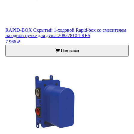
RAPID-BOX Скрытый 1-ходовой Rapid-box со смесителем
на одной ручке для душа-20827810 TRES
7 966 ₽
Под заказ