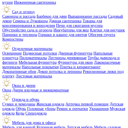
кухни
Инженерная сантехника
Сад и огород
Саженцы и рассада
Барбекю для дачи
Выращивание рассады
Садовый
декор
Семена и Луковицы
Дачная сантехника
Товары для
консервирования и виноделия
Печи для сжигания мусора
Обустройство сада и огорода
Инкубаторы для яиц
Клетки для несушек
Парники и теплицы
Горшки и кашпо для цветов
Обогрев грунта
Компостеры
Отделочные материалы
Освещение
Подвесные потолки
Дверная фурнитура
Напольные
плинтуса
Пиломатериалы
Лестницы деревянные
Трубы дымохода и
фитинги
Мебельная фурнитура
Фурнитура для окон
Лакокрасочные
материалы
Напольные покрытия
Плитка и керамогранит
Декоративные обои
Декор потолка и лепнина
Ревизионные люки под
плитку
Листовые материалы
Окна и двери
Окна
Двери входные и межкомнатные
Одежда и обувь
Сумки и чемоданы
Женская одежда
Аптечка первой помощи
Детская
одежда
Обувь
Головные уборы
Ремни и перчатки
Украшения
Мужская
одежда
Кеды
Спецодежда
Мебель для дома и офиса
Мебель для ванной
Кухонная мебель
Детская мебель
Мебель садовая