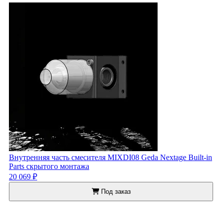
Внутренняя часть смесителя MIXDI08 Geda Nextage Built-in
Parts скрытого монтажа
20 069 ₽
Под заказ