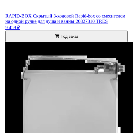
RAPID-BOX Скрытый 3-ходовой Rapid-box со смесителем
на одной ручке для душа и ванны-20827310 TRES
9 459 ₽
Под заказ