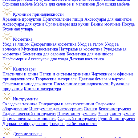
Офисная мебель
Мебель для салонов и магазинов
Домашняя мебель
Кухонные принадлежности
Хранение продуктов
Приготовление пищи
Аксессуары для напитков
Аксессуары для кухни
Органайзеры для кухни
Ванны моечные
Посуда
Кухонная утварь
Косметика
Уход за лицом
Декоративная косметика
Уход за телом
Уход за
волосами
Мужская косметика
Натуральная косметика
Рукодельная
косметика
Косметика для салонов
Косметика для маникюра
Парфюмерия
Аксессуары для ухода
Детская косметика
Канцтовары
Пластилин и глина
Папки и системы хранения
Чертежные и офисные
принадлежности
Творческие материалы
Цветная бумага и картон
Офисные принадлежности
Письменные принадлежности
Бумажная
продукция
Книги и литература
Инструменты
Складская техника
Генераторы и электростанции
Сварочное
оборудование
Инструмент для автосервиса
Станки
Бензоинструмент
Гидравлический инструмент
Пневмоинструменты
Электроинструмент
Промышленные компоненты
Садовый инструмент
Ручной инструмент
Дорожное оборудование
Товары для безопасности
Детские товары