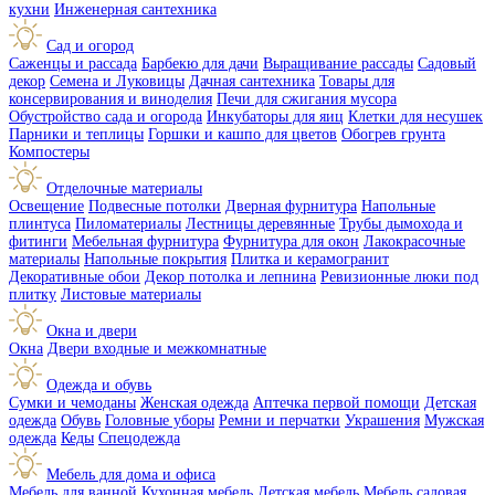
кухни
Инженерная сантехника
Сад и огород
Саженцы и рассада
Барбекю для дачи
Выращивание рассады
Садовый
декор
Семена и Луковицы
Дачная сантехника
Товары для
консервирования и виноделия
Печи для сжигания мусора
Обустройство сада и огорода
Инкубаторы для яиц
Клетки для несушек
Парники и теплицы
Горшки и кашпо для цветов
Обогрев грунта
Компостеры
Отделочные материалы
Освещение
Подвесные потолки
Дверная фурнитура
Напольные
плинтуса
Пиломатериалы
Лестницы деревянные
Трубы дымохода и
фитинги
Мебельная фурнитура
Фурнитура для окон
Лакокрасочные
материалы
Напольные покрытия
Плитка и керамогранит
Декоративные обои
Декор потолка и лепнина
Ревизионные люки под
плитку
Листовые материалы
Окна и двери
Окна
Двери входные и межкомнатные
Одежда и обувь
Сумки и чемоданы
Женская одежда
Аптечка первой помощи
Детская
одежда
Обувь
Головные уборы
Ремни и перчатки
Украшения
Мужская
одежда
Кеды
Спецодежда
Мебель для дома и офиса
Мебель для ванной
Кухонная мебель
Детская мебель
Мебель садовая