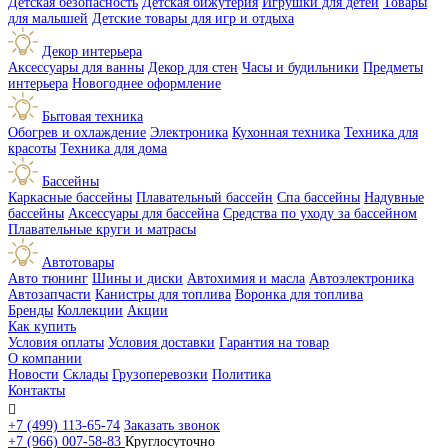
Детская безопасность
Детская бижутерия
Игрушки для детей
Товары
для малышей
Детские товары для игр и отдыха
Декор интерьера
Аксессуары для ванны
Декор для стен
Часы и будильники
Предметы
интерьера
Новогоднее оформление
Бытовая техника
Обогрев и охлаждение
Электроника
Кухонная техника
Техника для
красоты
Техника для дома
Бассейны
Каркасные бассейны
Плавательный бассейн
Спа бассейны
Надувные
бассейны
Аксессуары для бассейна
Средства по уходу за бассейном
Плавательные круги и матрасы
Автотовары
Авто тюнинг
Шины и диски
Автохимия и масла
Автоэлектроника
Автозапчасти
Канистры для топлива
Воронка для топлива
Бренды
Коллекции
Акции
Как купить
Условия оплаты
Условия доставки
Гарантия на товар
О компании
Новости
Склады
Грузоперевозки
Политика
Контакты

+7 (499) 113-65-74
Заказать звонок
+7 (966) 007-58-83
Круглосуточно