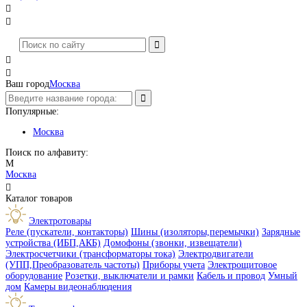




Ваш город
Москва
Популярные:
Москва
Поиск по алфавиту:
М
Москва

Каталог товаров
Электротовары
Реле (пускатели, контакторы)
Шины (изоляторы,перемычки)
Зарядные
устройства (ИБП,АКБ)
Домофоны (звонки, извещатели)
Электросчетчики (трансформаторы тока)
Электродвигатели
(УПП,Преобразователь частоты)
Приборы учета
Электрощитовое
оборудование
Розетки, выключатели и рамки
Кабель и провод
Умный
дом
Камеры видеонаблюдения