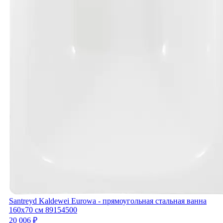
Santreyd Kaldewei Eurowa - прямоугольная стальная ванна
160x70 см 89154500
20 006 ₽