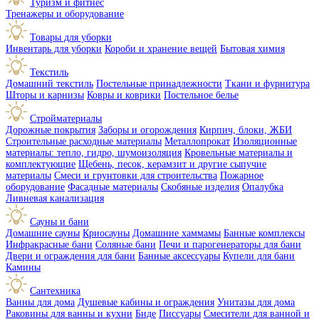
Туризм и фитнес
Тренажеры и оборудование
Товары для уборки
Инвентарь для уборки
Короби и хранение вещей
Бытовая химия
Текстиль
Домашний текстиль
Постельные принадлежности
Ткани и фурнитура
Шторы и карнизы
Ковры и коврики
Постельное белье
Стройматериалы
Дорожные покрытия
Заборы и огорождения
Кирпич, блоки, ЖБИ
Строительные расходные материалы
Металлопрокат
Изоляционные
материалы: тепло, гидро, шумоизоляция
Кровельные материалы и
комплектующие
Щебень, песок, керамзит и другие сыпучие
материалы
Смеси и грунтовки для строительства
Пожарное
оборудование
Фасадные материалы
Скобяные изделия
Опалубка
Ливневая канализация
Сауны и бани
Домашние сауны
Криосауны
Домашние хаммамы
Банные комплексы
Инфракрасные бани
Соляные бани
Печи и парогенераторы для бани
Двери и ограждения для бани
Банные аксессуары
Купели для бани
Камины
Сантехника
Ванны для дома
Душевые кабины и ограждения
Унитазы для дома
Раковины для ванны и кухни
Биде
Писсуары
Смесители для ванной и