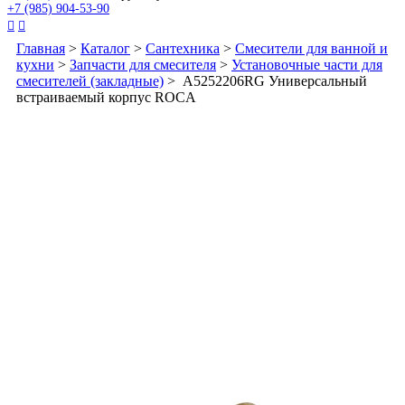
+7 (985) 904-53-90


Главная
>
Каталог
>
Сантехника
>
Смесители для ванной и
кухни
>
Запчасти для смесителя
>
Установочные части для
смесителей (закладные)
> A5252206RG Универсальный
встраиваемый корпус ROCA