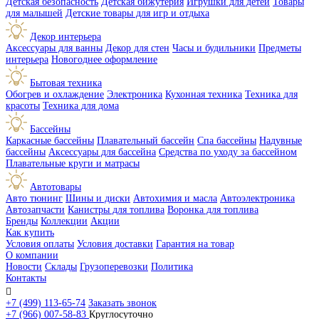
Детская безопасность
Детская бижутерия
Игрушки для детей
Товары
для малышей
Детские товары для игр и отдыха
Декор интерьера
Аксессуары для ванны
Декор для стен
Часы и будильники
Предметы
интерьера
Новогоднее оформление
Бытовая техника
Обогрев и охлаждение
Электроника
Кухонная техника
Техника для
красоты
Техника для дома
Бассейны
Каркасные бассейны
Плавательный бассейн
Спа бассейны
Надувные
бассейны
Аксессуары для бассейна
Средства по уходу за бассейном
Плавательные круги и матрасы
Автотовары
Авто тюнинг
Шины и диски
Автохимия и масла
Автоэлектроника
Автозапчасти
Канистры для топлива
Воронка для топлива
Бренды
Коллекции
Акции
Как купить
Условия оплаты
Условия доставки
Гарантия на товар
О компании
Новости
Склады
Грузоперевозки
Политика
Контакты

+7 (499) 113-65-74
Заказать звонок
+7 (966) 007-58-83
Круглосуточно