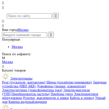




Ваш город
Москва
Популярные:
Москва
Поиск по алфавиту:
М
Москва

Каталог товаров
Электротовары
Реле (пускатели, контакторы)
Шины (изоляторы,перемычки)
Зарядные
устройства (ИБП,АКБ)
Домофоны (звонки, извещатели)
Электросчетчики (трансформаторы тока)
Электродвигатели
(УПП,Преобразователь частоты)
Приборы учета
Электрощитовое
оборудование
Розетки, выключатели и рамки
Кабель и провод
Умный
дом
Камеры видеонаблюдения