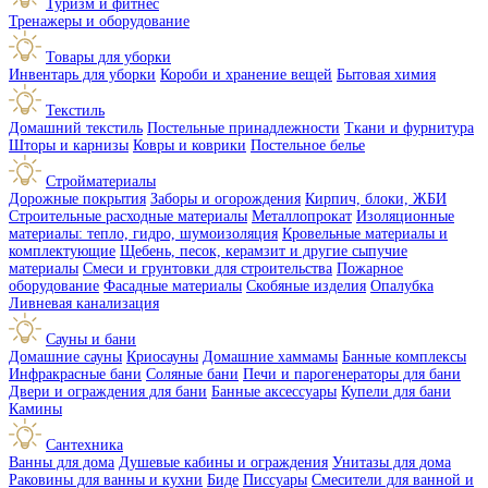
Туризм и фитнес
Тренажеры и оборудование
Товары для уборки
Инвентарь для уборки
Короби и хранение вещей
Бытовая химия
Текстиль
Домашний текстиль
Постельные принадлежности
Ткани и фурнитура
Шторы и карнизы
Ковры и коврики
Постельное белье
Стройматериалы
Дорожные покрытия
Заборы и огорождения
Кирпич, блоки, ЖБИ
Строительные расходные материалы
Металлопрокат
Изоляционные
материалы: тепло, гидро, шумоизоляция
Кровельные материалы и
комплектующие
Щебень, песок, керамзит и другие сыпучие
материалы
Смеси и грунтовки для строительства
Пожарное
оборудование
Фасадные материалы
Скобяные изделия
Опалубка
Ливневая канализация
Сауны и бани
Домашние сауны
Криосауны
Домашние хаммамы
Банные комплексы
Инфракрасные бани
Соляные бани
Печи и парогенераторы для бани
Двери и ограждения для бани
Банные аксессуары
Купели для бани
Камины
Сантехника
Ванны для дома
Душевые кабины и ограждения
Унитазы для дома
Раковины для ванны и кухни
Биде
Писсуары
Смесители для ванной и