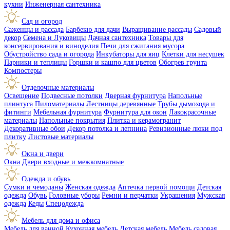
кухни
Инженерная сантехника
Сад и огород
Саженцы и рассада
Барбекю для дачи
Выращивание рассады
Садовый
декор
Семена и Луковицы
Дачная сантехника
Товары для
консервирования и виноделия
Печи для сжигания мусора
Обустройство сада и огорода
Инкубаторы для яиц
Клетки для несушек
Парники и теплицы
Горшки и кашпо для цветов
Обогрев грунта
Компостеры
Отделочные материалы
Освещение
Подвесные потолки
Дверная фурнитура
Напольные
плинтуса
Пиломатериалы
Лестницы деревянные
Трубы дымохода и
фитинги
Мебельная фурнитура
Фурнитура для окон
Лакокрасочные
материалы
Напольные покрытия
Плитка и керамогранит
Декоративные обои
Декор потолка и лепнина
Ревизионные люки под
плитку
Листовые материалы
Окна и двери
Окна
Двери входные и межкомнатные
Одежда и обувь
Сумки и чемоданы
Женская одежда
Аптечка первой помощи
Детская
одежда
Обувь
Головные уборы
Ремни и перчатки
Украшения
Мужская
одежда
Кеды
Спецодежда
Мебель для дома и офиса
Мебель для ванной
Кухонная мебель
Детская мебель
Мебель садовая