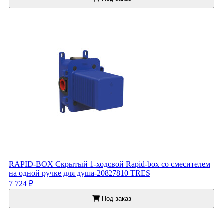
RAPID-BOX Скрытый 1-ходовой Rapid-box со смесителем
на одной ручке для душа-20827810 TRES
7 724 ₽
Под заказ