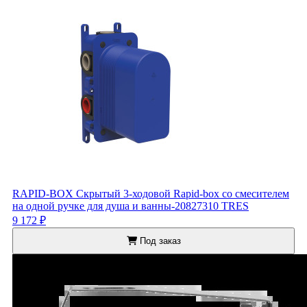
RAPID-BOX Скрытый 3-ходовой Rapid-box со смесителем
на одной ручке для душа и ванны-20827310 TRES
9 172 ₽
Под заказ