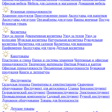
Офисная мебель
Мебель для салонов и магазинов
Домашняя мебель
Кухонные принадлежности
Хранение продуктов
Приготовление пищи
Аксессуары для напитков
Аксессуары для кухни
Органайзеры для кухни
Ванны моечные
Посуда
Кухонная утварь
Косметика
Уход за лицом
Декоративная косметика
Уход за телом
Уход за
волосами
Мужская косметика
Натуральная косметика
Рукодельная
косметика
Косметика для салонов
Косметика для маникюра
Парфюмерия
Аксессуары для ухода
Детская косметика
Канцтовары
Пластилин и глина
Папки и системы хранения
Чертежные и офисные
принадлежности
Творческие материалы
Цветная бумага и картон
Офисные принадлежности
Письменные принадлежности
Бумажная
продукция
Книги и литература
Инструменты
Складская техника
Генераторы и электростанции
Сварочное
оборудование
Инструмент для автосервиса
Станки
Бензоинструмент
Гидравлический инструмент
Пневмоинструменты
Электроинструмент
Промышленные компоненты
Садовый инструмент
Ручной инструмент
Дорожное оборудование
Товары для безопасности
Детские товары