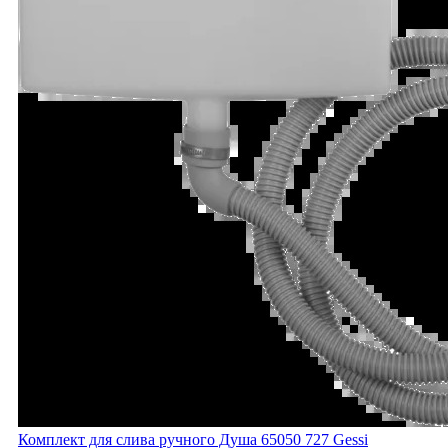
Комплект для слива ручного Душа 65050 727 Gessi