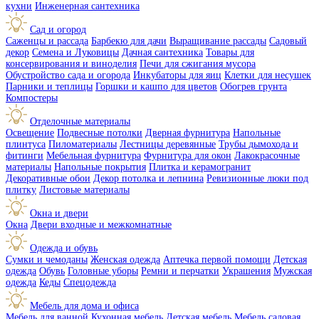
кухни
Инженерная сантехника
Сад и огород
Саженцы и рассада
Барбекю для дачи
Выращивание рассады
Садовый
декор
Семена и Луковицы
Дачная сантехника
Товары для
консервирования и виноделия
Печи для сжигания мусора
Обустройство сада и огорода
Инкубаторы для яиц
Клетки для несушек
Парники и теплицы
Горшки и кашпо для цветов
Обогрев грунта
Компостеры
Отделочные материалы
Освещение
Подвесные потолки
Дверная фурнитура
Напольные
плинтуса
Пиломатериалы
Лестницы деревянные
Трубы дымохода и
фитинги
Мебельная фурнитура
Фурнитура для окон
Лакокрасочные
материалы
Напольные покрытия
Плитка и керамогранит
Декоративные обои
Декор потолка и лепнина
Ревизионные люки под
плитку
Листовые материалы
Окна и двери
Окна
Двери входные и межкомнатные
Одежда и обувь
Сумки и чемоданы
Женская одежда
Аптечка первой помощи
Детская
одежда
Обувь
Головные уборы
Ремни и перчатки
Украшения
Мужская
одежда
Кеды
Спецодежда
Мебель для дома и офиса
Мебель для ванной
Кухонная мебель
Детская мебель
Мебель садовая