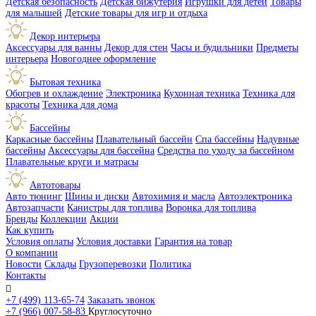
Детская безопасность
Детская бижутерия
Игрушки для детей
Товары
для малышей
Детские товары для игр и отдыха
Декор интерьера
Аксессуары для ванны
Декор для стен
Часы и будильники
Предметы
интерьера
Новогоднее оформление
Бытовая техника
Обогрев и охлаждение
Электроника
Кухонная техника
Техника для
красоты
Техника для дома
Бассейны
Каркасные бассейны
Плавательный бассейн
Спа бассейны
Надувные
бассейны
Аксессуары для бассейна
Средства по уходу за бассейном
Плавательные круги и матрасы
Автотовары
Авто тюнинг
Шины и диски
Автохимия и масла
Автоэлектроника
Автозапчасти
Канистры для топлива
Воронка для топлива
Бренды
Коллекции
Акции
Как купить
Условия оплаты
Условия доставки
Гарантия на товар
О компании
Новости
Склады
Грузоперевозки
Политика
Контакты

+7 (499) 113-65-74
Заказать звонок
+7 (966) 007-58-83
Круглосуточно