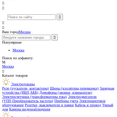




Ваш город
Москва
Популярные:
Москва
Поиск по алфавиту:
М
Москва

Каталог товаров
Электротовары
Реле (пускатели, контакторы)
Шины (изоляторы,перемычки)
Зарядные
устройства (ИБП,АКБ)
Домофоны (звонки, извещатели)
Электросчетчики (трансформаторы тока)
Электродвигатели
(УПП,Преобразователь частоты)
Приборы учета
Электрощитовое
оборудование
Розетки, выключатели и рамки
Кабель и провод
Умный
дом
Камеры видеонаблюдения