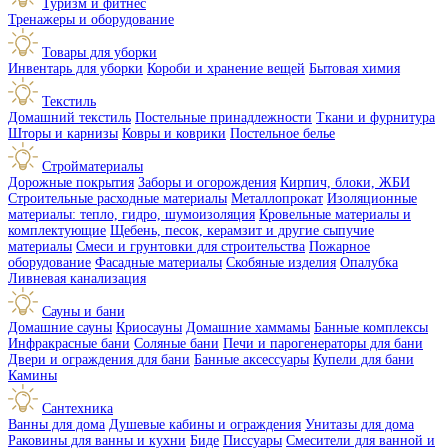
Туризм и фитнес
Тренажеры и оборудование
Товары для уборки
Инвентарь для уборки
Короби и хранение вещей
Бытовая химия
Текстиль
Домашний текстиль
Постельные принадлежности
Ткани и фурнитура
Шторы и карнизы
Ковры и коврики
Постельное белье
Стройматериалы
Дорожные покрытия
Заборы и огорождения
Кирпич, блоки, ЖБИ
Строительные расходные материалы
Металлопрокат
Изоляционные
материалы: тепло, гидро, шумоизоляция
Кровельные материалы и
комплектующие
Щебень, песок, керамзит и другие сыпучие
материалы
Смеси и грунтовки для строительства
Пожарное
оборудование
Фасадные материалы
Скобяные изделия
Опалубка
Ливневая канализация
Сауны и бани
Домашние сауны
Криосауны
Домашние хаммамы
Банные комплексы
Инфракрасные бани
Соляные бани
Печи и парогенераторы для бани
Двери и ограждения для бани
Банные аксессуары
Купели для бани
Камины
Сантехника
Ванны для дома
Душевые кабины и ограждения
Унитазы для дома
Раковины для ванны и кухни
Биде
Писсуары
Смесители для ванной и