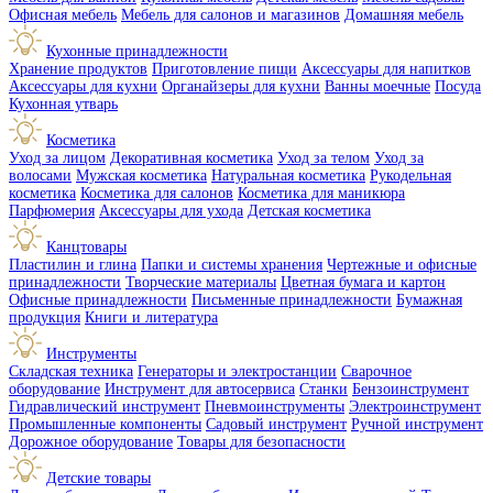
Офисная мебель
Мебель для салонов и магазинов
Домашняя мебель
Кухонные принадлежности
Хранение продуктов
Приготовление пищи
Аксессуары для напитков
Аксессуары для кухни
Органайзеры для кухни
Ванны моечные
Посуда
Кухонная утварь
Косметика
Уход за лицом
Декоративная косметика
Уход за телом
Уход за
волосами
Мужская косметика
Натуральная косметика
Рукодельная
косметика
Косметика для салонов
Косметика для маникюра
Парфюмерия
Аксессуары для ухода
Детская косметика
Канцтовары
Пластилин и глина
Папки и системы хранения
Чертежные и офисные
принадлежности
Творческие материалы
Цветная бумага и картон
Офисные принадлежности
Письменные принадлежности
Бумажная
продукция
Книги и литература
Инструменты
Складская техника
Генераторы и электростанции
Сварочное
оборудование
Инструмент для автосервиса
Станки
Бензоинструмент
Гидравлический инструмент
Пневмоинструменты
Электроинструмент
Промышленные компоненты
Садовый инструмент
Ручной инструмент
Дорожное оборудование
Товары для безопасности
Детские товары