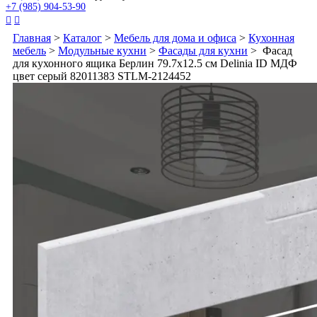
+7 (985) 904-53-90


Главная
>
Каталог
>
Мебель для дома и офиса
>
Кухонная
мебель
>
Модульные кухни
>
Фасады для кухни
> Фасад
для кухонного ящика Берлин 79.7x12.5 см Delinia ID МДФ
цвет серый 82011383 STLM-2124452