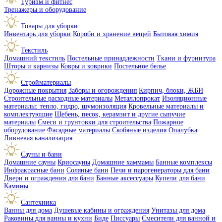
Туризм и фитнес
Тренажеры и оборудование
Товары для уборки
Инвентарь для уборки
Короби и хранение вещей
Бытовая химия
Текстиль
Домашний текстиль
Постельные принадлежности
Ткани и фурнитура
Шторы и карнизы
Ковры и коврики
Постельное белье
Стройматериалы
Дорожные покрытия
Заборы и огорождения
Кирпич, блоки, ЖБИ
Строительные расходные материалы
Металлопрокат
Изоляционные
материалы: тепло, гидро, шумоизоляция
Кровельные материалы и
комплектующие
Щебень, песок, керамзит и другие сыпучие
материалы
Смеси и грунтовки для строительства
Пожарное
оборудование
Фасадные материалы
Скобяные изделия
Опалубка
Ливневая канализация
Сауны и бани
Домашние сауны
Криосауны
Домашние хаммамы
Банные комплексы
Инфракрасные бани
Соляные бани
Печи и парогенераторы для бани
Двери и ограждения для бани
Банные аксессуары
Купели для бани
Камины
Сантехника
Ванны для дома
Душевые кабины и ограждения
Унитазы для дома
Раковины для ванны и кухни
Биде
Писсуары
Смесители для ванной и