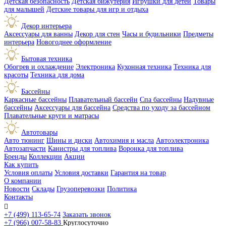
Детская безопасность
Детская бижутерия
Игрушки для детей
Товары
для малышей
Детские товары для игр и отдыха
Декор интерьера
Аксессуары для ванны
Декор для стен
Часы и будильники
Предметы
интерьера
Новогоднее оформление
Бытовая техника
Обогрев и охлаждение
Электроника
Кухонная техника
Техника для
красоты
Техника для дома
Бассейны
Каркасные бассейны
Плавательный бассейн
Спа бассейны
Надувные
бассейны
Аксессуары для бассейна
Средства по уходу за бассейном
Плавательные круги и матрасы
Автотовары
Авто тюнинг
Шины и диски
Автохимия и масла
Автоэлектроника
Автозапчасти
Канистры для топлива
Воронка для топлива
Бренды
Коллекции
Акции
Как купить
Условия оплаты
Условия доставки
Гарантия на товар
О компании
Новости
Склады
Грузоперевозки
Политика
Контакты

+7 (499) 113-65-74
Заказать звонок
+7 (966) 007-58-83
Круглосуточно