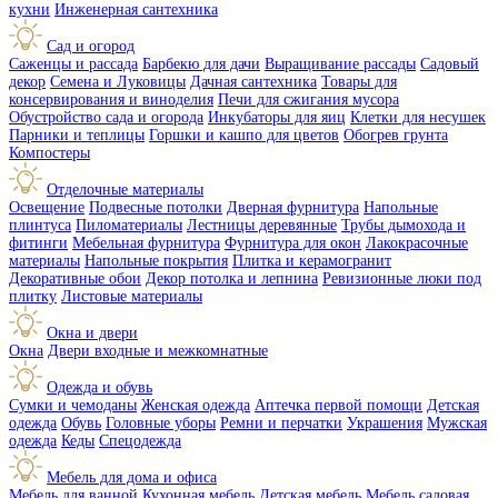
кухни
Инженерная сантехника
Сад и огород
Саженцы и рассада
Барбекю для дачи
Выращивание рассады
Садовый
декор
Семена и Луковицы
Дачная сантехника
Товары для
консервирования и виноделия
Печи для сжигания мусора
Обустройство сада и огорода
Инкубаторы для яиц
Клетки для несушек
Парники и теплицы
Горшки и кашпо для цветов
Обогрев грунта
Компостеры
Отделочные материалы
Освещение
Подвесные потолки
Дверная фурнитура
Напольные
плинтуса
Пиломатериалы
Лестницы деревянные
Трубы дымохода и
фитинги
Мебельная фурнитура
Фурнитура для окон
Лакокрасочные
материалы
Напольные покрытия
Плитка и керамогранит
Декоративные обои
Декор потолка и лепнина
Ревизионные люки под
плитку
Листовые материалы
Окна и двери
Окна
Двери входные и межкомнатные
Одежда и обувь
Сумки и чемоданы
Женская одежда
Аптечка первой помощи
Детская
одежда
Обувь
Головные уборы
Ремни и перчатки
Украшения
Мужская
одежда
Кеды
Спецодежда
Мебель для дома и офиса
Мебель для ванной
Кухонная мебель
Детская мебель
Мебель садовая