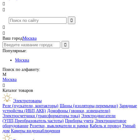




Ваш город
Москва
Популярные:
Москва
Поиск по алфавиту:
М
Москва

Каталог товаров
Электротовары
Реле (пускатели, контакторы)
Шины (изоляторы,перемычки)
Зарядные
устройства (ИБП,АКБ)
Домофоны (звонки, извещатели)
Электросчетчики (трансформаторы тока)
Электродвигатели
(УПП,Преобразователь частоты)
Приборы учета
Электрощитовое
оборудование
Розетки, выключатели и рамки
Кабель и провод
Умный
дом
Камеры видеонаблюдения