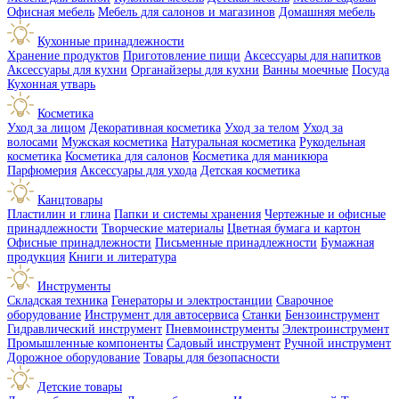
Офисная мебель
Мебель для салонов и магазинов
Домашняя мебель
Кухонные принадлежности
Хранение продуктов
Приготовление пищи
Аксессуары для напитков
Аксессуары для кухни
Органайзеры для кухни
Ванны моечные
Посуда
Кухонная утварь
Косметика
Уход за лицом
Декоративная косметика
Уход за телом
Уход за
волосами
Мужская косметика
Натуральная косметика
Рукодельная
косметика
Косметика для салонов
Косметика для маникюра
Парфюмерия
Аксессуары для ухода
Детская косметика
Канцтовары
Пластилин и глина
Папки и системы хранения
Чертежные и офисные
принадлежности
Творческие материалы
Цветная бумага и картон
Офисные принадлежности
Письменные принадлежности
Бумажная
продукция
Книги и литература
Инструменты
Складская техника
Генераторы и электростанции
Сварочное
оборудование
Инструмент для автосервиса
Станки
Бензоинструмент
Гидравлический инструмент
Пневмоинструменты
Электроинструмент
Промышленные компоненты
Садовый инструмент
Ручной инструмент
Дорожное оборудование
Товары для безопасности
Детские товары