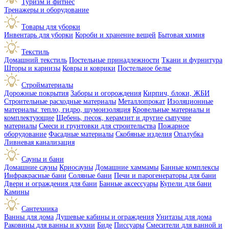
Туризм и фитнес
Тренажеры и оборудование
Товары для уборки
Инвентарь для уборки
Короби и хранение вещей
Бытовая химия
Текстиль
Домашний текстиль
Постельные принадлежности
Ткани и фурнитура
Шторы и карнизы
Ковры и коврики
Постельное белье
Стройматериалы
Дорожные покрытия
Заборы и огорождения
Кирпич, блоки, ЖБИ
Строительные расходные материалы
Металлопрокат
Изоляционные
материалы: тепло, гидро, шумоизоляция
Кровельные материалы и
комплектующие
Щебень, песок, керамзит и другие сыпучие
материалы
Смеси и грунтовки для строительства
Пожарное
оборудование
Фасадные материалы
Скобяные изделия
Опалубка
Ливневая канализация
Сауны и бани
Домашние сауны
Криосауны
Домашние хаммамы
Банные комплексы
Инфракрасные бани
Соляные бани
Печи и парогенераторы для бани
Двери и ограждения для бани
Банные аксессуары
Купели для бани
Камины
Сантехника
Ванны для дома
Душевые кабины и ограждения
Унитазы для дома
Раковины для ванны и кухни
Биде
Писсуары
Смесители для ванной и