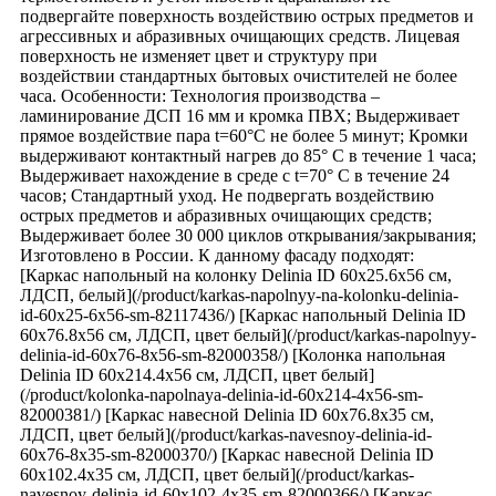
подвергайте поверхность воздействию острых предметов и
агрессивных и абразивных очищающих средств. Лицевая
поверхность не изменяет цвет и структуру при
воздействии стандартных бытовых очистителей не более
часа. Особенности: Технология производства –
ламинирование ДСП 16 мм и кромка ПВХ; Выдерживает
прямое воздействие пара t=60°C не более 5 минут; Кромки
выдерживают контактный нагрев до 85° С в течение 1 часа;
Выдерживает нахождение в среде с t=70° C в течение 24
часов; Стандартный уход. Не подвергать воздействию
острых предметов и абразивных очищающих средств;
Выдерживает более 30 000 циклов открывания/закрывания;
Изготовлено в России. К данному фасаду подходят:
[Каркас напольный на колонку Delinia ID 60x25.6x56 см,
ЛДСП, белый](/product/karkas-napolnyy-na-kolonku-delinia-
id-60x25-6x56-sm-82117436/) [Каркас напольный Delinia ID
60x76.8x56 см, ЛДСП, цвет белый](/product/karkas-napolnyy-
delinia-id-60x76-8x56-sm-82000358/) [Колонка напольная
Delinia ID 60x214.4x56 см, ЛДСП, цвет белый]
(/product/kolonka-napolnaya-delinia-id-60x214-4x56-sm-
82000381/) [Каркас навесной Delinia ID 60x76.8x35 см,
ЛДСП, цвет белый](/product/karkas-navesnoy-delinia-id-
60x76-8x35-sm-82000370/) [Каркас навесной Delinia ID
60x102.4x35 см, ЛДСП, цвет белый](/product/karkas-
navesnoy-delinia-id-60x102-4x35-sm-82000366/) [Каркас