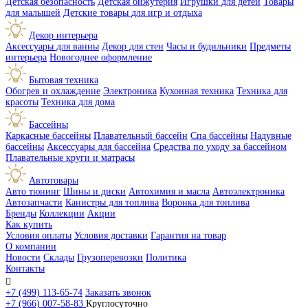
Детская безопасность
Детская бижутерия
Игрушки для детей
Товары
для малышей
Детские товары для игр и отдыха
Декор интерьера
Аксессуары для ванны
Декор для стен
Часы и будильники
Предметы
интерьера
Новогоднее оформление
Бытовая техника
Обогрев и охлаждение
Электроника
Кухонная техника
Техника для
красоты
Техника для дома
Бассейны
Каркасные бассейны
Плавательный бассейн
Спа бассейны
Надувные
бассейны
Аксессуары для бассейна
Средства по уходу за бассейном
Плавательные круги и матрасы
Автотовары
Авто тюнинг
Шины и диски
Автохимия и масла
Автоэлектроника
Автозапчасти
Канистры для топлива
Воронка для топлива
Бренды
Коллекции
Акции
Как купить
Условия оплаты
Условия доставки
Гарантия на товар
О компании
Новости
Склады
Грузоперевозки
Политика
Контакты

+7 (499) 113-65-74
Заказать звонок
+7 (966) 007-58-83
Круглосуточно