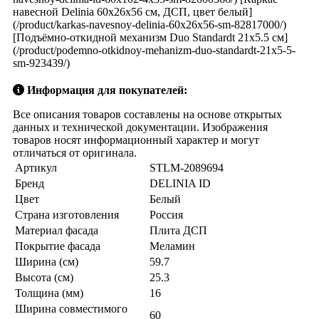
навесной Delinia 60x26x56 см, ДСП, цвет белый]
(/product/karkas-navesnoy-delinia-60x26x56-sm-82817000/)
[Подъёмно-откидной механизм Duo Standardt 21x5.5 см]
(/product/podemno-otkidnoy-mehanizm-duo-standardt-21x5-5-
sm-923439/)
Информация для покупателей:
Все описания товаров составлены на основе открытых
данных и технической документации. Изображения
товаров носят информационный характер и могут
отличаться от оригинала.
Артикул
STLM-2089694
Бренд
DELINIA ID
Цвет
Белый
Страна изготовления
Россия
Материал фасада
Плита ДСП
Покрытие фасада
Меламин
Ширина (см)
59.7
Высота (см)
25.3
Толщина (мм)
16
Ширина совместимого
60