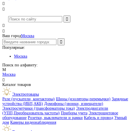




Ваш город
Москва
Популярные:
Москва
Поиск по алфавиту:
М
Москва

Каталог товаров
Электротовары
Реле (пускатели, контакторы)
Шины (изоляторы,перемычки)
Зарядные
устройства (ИБП,АКБ)
Домофоны (звонки, извещатели)
Электросчетчики (трансформаторы тока)
Электродвигатели
(УПП,Преобразователь частоты)
Приборы учета
Электрощитовое
оборудование
Розетки, выключатели и рамки
Кабель и провод
Умный
дом
Камеры видеонаблюдения