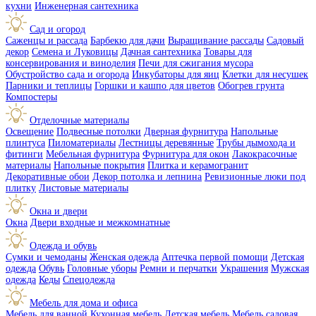
кухни
Инженерная сантехника
Сад и огород
Саженцы и рассада
Барбекю для дачи
Выращивание рассады
Садовый
декор
Семена и Луковицы
Дачная сантехника
Товары для
консервирования и виноделия
Печи для сжигания мусора
Обустройство сада и огорода
Инкубаторы для яиц
Клетки для несушек
Парники и теплицы
Горшки и кашпо для цветов
Обогрев грунта
Компостеры
Отделочные материалы
Освещение
Подвесные потолки
Дверная фурнитура
Напольные
плинтуса
Пиломатериалы
Лестницы деревянные
Трубы дымохода и
фитинги
Мебельная фурнитура
Фурнитура для окон
Лакокрасочные
материалы
Напольные покрытия
Плитка и керамогранит
Декоративные обои
Декор потолка и лепнина
Ревизионные люки под
плитку
Листовые материалы
Окна и двери
Окна
Двери входные и межкомнатные
Одежда и обувь
Сумки и чемоданы
Женская одежда
Аптечка первой помощи
Детская
одежда
Обувь
Головные уборы
Ремни и перчатки
Украшения
Мужская
одежда
Кеды
Спецодежда
Мебель для дома и офиса
Мебель для ванной
Кухонная мебель
Детская мебель
Мебель садовая