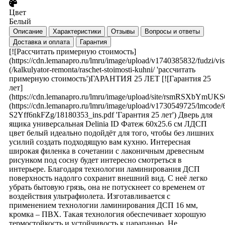
Цвет
Белый
Описание
Характеристики
Отзывы
Вопросы и ответы
Доставка и оплата
Гарантия
[![Рассчитать примерную стоимость]
(https://cdn.lemanapro.ru/lmru/image/upload/v1740385832/fudzi/visu
(/kalkulyator-remonta/raschet-stoimosti-kuhni/ 'рассчитать
примерную стоимость')ГАРАНТИЯ 25 ЛЕТ [![Гарантия 25
лет]
(https://cdn.lemanapro.ru/lmru/image/upload/site/rsmRSXbYmU
(https://cdn.lemanapro.ru/lmru/image/upload/v1730549725/lmco
S2Yff6nkFZg/18180353_ins.pdf 'Гарантия 25 лет') Дверь для
ящика универсальная Delinia ID Фатеж 60x25.6 см ЛДСП
цвет белый идеально подойдёт для того, чтобы без лишних
усилий создать подходящую вам кухню. Интересная
широкая филенка в сочетании с лаконичным древесным
рисунком под сосну будет интересно смотреться в
интерьере. Благодаря технологии ламинирования ДСП
поверхность надолго сохранит внешний вид. С неё легко
убрать бытовую грязь, она не потускнеет со временем от
воздействия ультрафиолета. Изготавливается с
применением технологии ламинирования ДСП 16 мм,
кромка – ПВХ. Такая технология обеспечивает хорошую
термостойкость и устойчивость к царапанью. Не