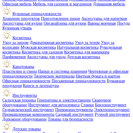
Офисная мебель
Мебель для салонов и магазинов
Домашняя мебель
Кухонные принадлежности
Хранение продуктов
Приготовление пищи
Аксессуары для напитков
Аксессуары для кухни
Органайзеры для кухни
Ванны моечные
Посуда
Кухонная утварь
Косметика
Уход за лицом
Декоративная косметика
Уход за телом
Уход за
волосами
Мужская косметика
Натуральная косметика
Рукодельная
косметика
Косметика для салонов
Косметика для маникюра
Парфюмерия
Аксессуары для ухода
Детская косметика
Канцтовары
Пластилин и глина
Папки и системы хранения
Чертежные и офисные
принадлежности
Творческие материалы
Цветная бумага и картон
Офисные принадлежности
Письменные принадлежности
Бумажная
продукция
Книги и литература
Инструменты
Складская техника
Генераторы и электростанции
Сварочное
оборудование
Инструмент для автосервиса
Станки
Бензоинструмент
Гидравлический инструмент
Пневмоинструменты
Электроинструмент
Промышленные компоненты
Садовый инструмент
Ручной инструмент
Дорожное оборудование
Товары для безопасности
Детские товары