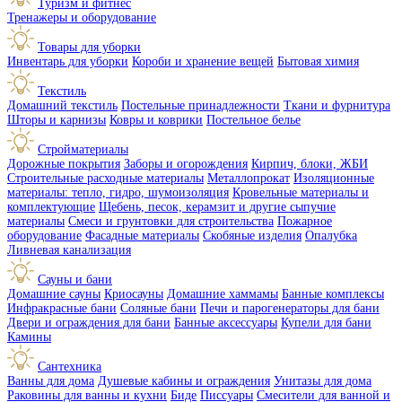
Туризм и фитнес
Тренажеры и оборудование
Товары для уборки
Инвентарь для уборки
Короби и хранение вещей
Бытовая химия
Текстиль
Домашний текстиль
Постельные принадлежности
Ткани и фурнитура
Шторы и карнизы
Ковры и коврики
Постельное белье
Стройматериалы
Дорожные покрытия
Заборы и огорождения
Кирпич, блоки, ЖБИ
Строительные расходные материалы
Металлопрокат
Изоляционные
материалы: тепло, гидро, шумоизоляция
Кровельные материалы и
комплектующие
Щебень, песок, керамзит и другие сыпучие
материалы
Смеси и грунтовки для строительства
Пожарное
оборудование
Фасадные материалы
Скобяные изделия
Опалубка
Ливневая канализация
Сауны и бани
Домашние сауны
Криосауны
Домашние хаммамы
Банные комплексы
Инфракрасные бани
Соляные бани
Печи и парогенераторы для бани
Двери и ограждения для бани
Банные аксессуары
Купели для бани
Камины
Сантехника
Ванны для дома
Душевые кабины и ограждения
Унитазы для дома
Раковины для ванны и кухни
Биде
Писсуары
Смесители для ванной и