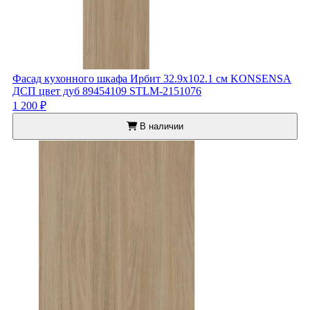
Фасад кухонного шкафа Ирбит 32.9x102.1 см KONSENSA
ДСП цвет дуб 89454109 STLM-2151076
1 200 ₽
В наличии