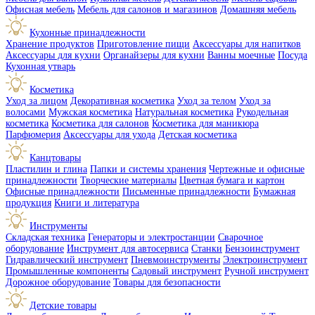
Офисная мебель
Мебель для салонов и магазинов
Домашняя мебель
Кухонные принадлежности
Хранение продуктов
Приготовление пищи
Аксессуары для напитков
Аксессуары для кухни
Органайзеры для кухни
Ванны моечные
Посуда
Кухонная утварь
Косметика
Уход за лицом
Декоративная косметика
Уход за телом
Уход за
волосами
Мужская косметика
Натуральная косметика
Рукодельная
косметика
Косметика для салонов
Косметика для маникюра
Парфюмерия
Аксессуары для ухода
Детская косметика
Канцтовары
Пластилин и глина
Папки и системы хранения
Чертежные и офисные
принадлежности
Творческие материалы
Цветная бумага и картон
Офисные принадлежности
Письменные принадлежности
Бумажная
продукция
Книги и литература
Инструменты
Складская техника
Генераторы и электростанции
Сварочное
оборудование
Инструмент для автосервиса
Станки
Бензоинструмент
Гидравлический инструмент
Пневмоинструменты
Электроинструмент
Промышленные компоненты
Садовый инструмент
Ручной инструмент
Дорожное оборудование
Товары для безопасности
Детские товары