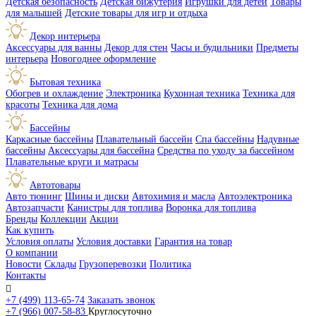
Детская безопасность
Детская бижутерия
Игрушки для детей
Товары
для малышей
Детские товары для игр и отдыха
Декор интерьера
Аксессуары для ванны
Декор для стен
Часы и будильники
Предметы
интерьера
Новогоднее оформление
Бытовая техника
Обогрев и охлаждение
Электроника
Кухонная техника
Техника для
красоты
Техника для дома
Бассейны
Каркасные бассейны
Плавательный бассейн
Спа бассейны
Надувные
бассейны
Аксессуары для бассейна
Средства по уходу за бассейном
Плавательные круги и матрасы
Автотовары
Авто тюнинг
Шины и диски
Автохимия и масла
Автоэлектроника
Автозапчасти
Канистры для топлива
Воронка для топлива
Бренды
Коллекции
Акции
Как купить
Условия оплаты
Условия доставки
Гарантия на товар
О компании
Новости
Склады
Грузоперевозки
Политика
Контакты

+7 (499) 113-65-74
Заказать звонок
+7 (966) 007-58-83
Круглосуточно