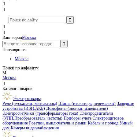




Ваш город
Москва
Популярные:
Москва
Поиск по алфавиту:
М
Москва

Каталог товаров
Электротовары
Реле (пускатели, контакторы)
Шины (изоляторы,перемычки)
Зарядные
устройства (ИБП,АКБ)
Домофоны (звонки, извещатели)
Электросчетчики (трансформаторы тока)
Электродвигатели
(УПП,Преобразователь частоты)
Приборы учета
Электрощитовое
оборудование
Розетки, выключатели и рамки
Кабель и провод
Умный
дом
Камеры видеонаблюдения