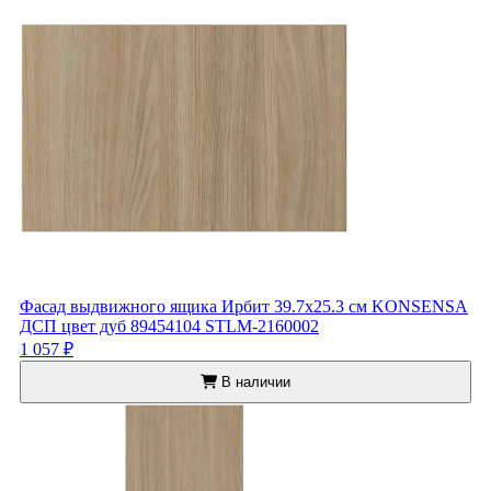
Фасад выдвижного ящика Ирбит 39.7x25.3 см KONSENSA
ДСП цвет дуб 89454104 STLM-2160002
1 057 ₽
В наличии