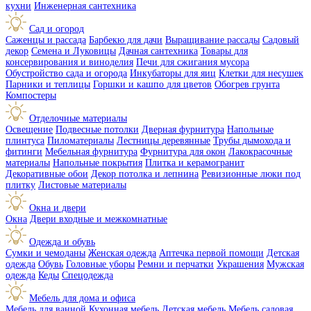
кухни
Инженерная сантехника
Сад и огород
Саженцы и рассада
Барбекю для дачи
Выращивание рассады
Садовый
декор
Семена и Луковицы
Дачная сантехника
Товары для
консервирования и виноделия
Печи для сжигания мусора
Обустройство сада и огорода
Инкубаторы для яиц
Клетки для несушек
Парники и теплицы
Горшки и кашпо для цветов
Обогрев грунта
Компостеры
Отделочные материалы
Освещение
Подвесные потолки
Дверная фурнитура
Напольные
плинтуса
Пиломатериалы
Лестницы деревянные
Трубы дымохода и
фитинги
Мебельная фурнитура
Фурнитура для окон
Лакокрасочные
материалы
Напольные покрытия
Плитка и керамогранит
Декоративные обои
Декор потолка и лепнина
Ревизионные люки под
плитку
Листовые материалы
Окна и двери
Окна
Двери входные и межкомнатные
Одежда и обувь
Сумки и чемоданы
Женская одежда
Аптечка первой помощи
Детская
одежда
Обувь
Головные уборы
Ремни и перчатки
Украшения
Мужская
одежда
Кеды
Спецодежда
Мебель для дома и офиса
Мебель для ванной
Кухонная мебель
Детская мебель
Мебель садовая