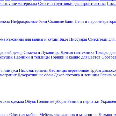
ие сыпучие материалы
Смеси и грунтовки для строительства
Пожа
лексы
Инфракрасные бани
Соляные бани
Печи и парогенераторы
ома
Раковины для ванны и кухни
Биде
Писсуары
Смесители для 
довый декор
Семена и Луковицы
Дачная сантехника
Товары для
несушек
Парники и теплицы
Горшки и кашпо для цветов
Обогрев
 плинтуса
Пиломатериалы
Лестницы деревянные
Трубы дымохо
амогранит
Декоративные обои
Декор потолка и лепнина
Ревизио
етская одежда
Обувь
Головные уборы
Ремни и перчатки
Украшен
довая
Офисная мебель
Мебель для салонов и магазинов
Домашняя