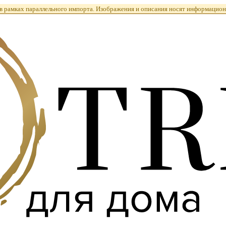
 рамках параллельного импорта. Изображения и описания носят информацион