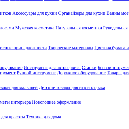
питков
Аксессуары для кухни
Органайзеры для кухни
Ванны мое
олосами
Мужская косметика
Натуральная косметика
Рукодельная
фисные принадлежности
Творческие материалы
Цветная бумага и
орудование
Инструмент для автосервиса
Станки
Бензоинструме
трумент
Ручной инструмент
Дорожное оборудование
Товары для
овары для малышей
Детские товары для игр и отдыха
меты интерьера
Новогоднее оформление
 для красоты
Техника для дома