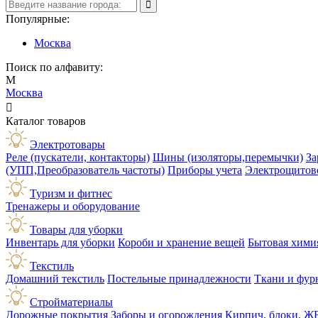
Популярные:
Москва
Поиск по алфавиту:
М
Москва

Каталог товаров
Электротовары
Реле (пускатели, контакторы)
Шины (изоляторы,перемычки)
За
(УПП,Преобразователь частоты)
Приборы учета
Электрощитов
Туризм и фитнес
Тренажеры и оборудование
Товары для уборки
Инвентарь для уборки
Короби и хранение вещей
Бытовая хими
Текстиль
Домашний текстиль
Постельные принадлежности
Ткани и фур
Стройматериалы
Дорожные покрытия
Заборы и огорождения
Кирпич, блоки, Ж