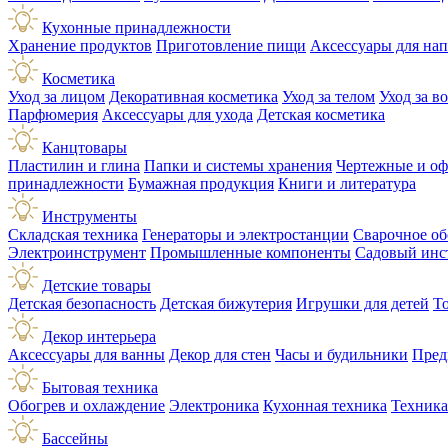
Кухонные принадлежности
Хранение продуктов
Приготовление пищи
Аксессуары для на
Косметика
Уход за лицом
Декоративная косметика
Уход за телом
Уход за в
Парфюмерия
Аксессуары для ухода
Детская косметика
Канцтовары
Пластилин и глина
Папки и системы хранения
Чертежные и о
принадлежности
Бумажная продукция
Книги и литература
Инструменты
Складская техника
Генераторы и электростанции
Сварочное об
Электроинструмент
Промышленные компоненты
Садовый инс
Детские товары
Детская безопасность
Детская бижутерия
Игрушки для детей
Т
Декор интерьера
Аксессуары для ванны
Декор для стен
Часы и будильники
Пред
Бытовая техника
Обогрев и охлаждение
Электроника
Кухонная техника
Техника
Бассейны