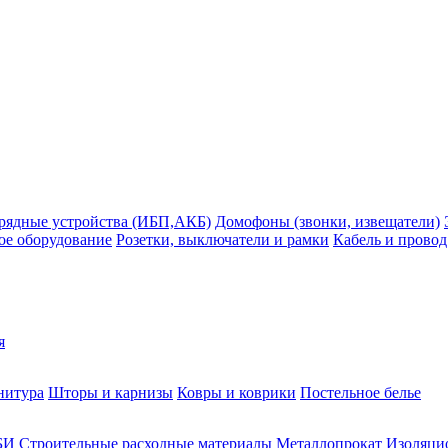
рядные устройства (ИБП,АКБ)
Домофоны (звонки, извещатели)
ое оборудование
Розетки, выключатели и рамки
Кабель и провод
я
нитура
Шторы и карнизы
Ковры и коврики
Постельное белье
БИ
Строительные расходные материалы
Металлопрокат
Изоляцио