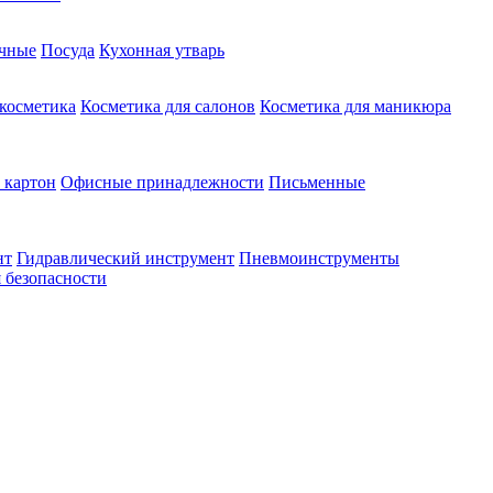
чные
Посуда
Кухонная утварь
 косметика
Косметика для салонов
Косметика для маникюра
 картон
Офисные принадлежности
Письменные
нт
Гидравлический инструмент
Пневмоинструменты
 безопасности