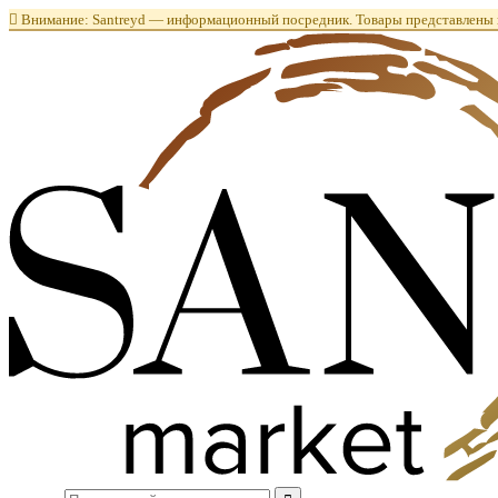

Внимание: Santreyd — информационный посредник. Товары представлены в