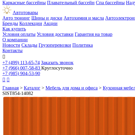
Каркасные бассейны
Плавательный бассейн
Спа бассейны
Над
Автотовары
Авто тюнинг
Шины и диски
Автохимия и масла
Автоэлектрон
Бренды
Коллекции
Акции
Как купить
Условия оплаты
Условия доставки
Гарантия на товар
О компании
Новости
Склады
Грузоперевозки
Политика
Контакты

+7 (499) 113-65-74
Заказать звонок
+7 (966) 007-58-83
Круглосуточно
+7 (985) 904-53-90


Главная
>
Каталог
>
Мебель для дома и офиса
>
Кухонная мебе
SIST854-14082