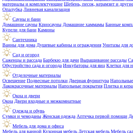
материалы и комплектующие
Щебень, песок, керамзит и друг
Опалубка
Ливневая канализация
Сауны и бани
Домашние сауны
Криосауны
Домашние хаммамы
Банные комп
Купели для бани
Камины
Сантехника
Ванны для дома
Душевые кабины и ограждения
Унитазы для д
Сад и огород
Саженцы и рассада
Барбекю для дачи
Выращивание рассады
Са
Обустройство сада и огорода
Инкубаторы для яиц
Клетки для 
Отделочные материалы
Освещение
Подвесные потолки
Дверная фурнитура
Напольные
Лакокрасочные материалы
Напольные покрытия
Плитка и кер
Окна и двери
Окна
Двери входные и межкомнатные
Одежда и обувь
Сумки и чемоданы
Женская одежда
Аптечка первой помощи
Д
Мебель для дома и офиса
Мебель для ванной
Кухонная мебель
Детская мебель
Мебель са