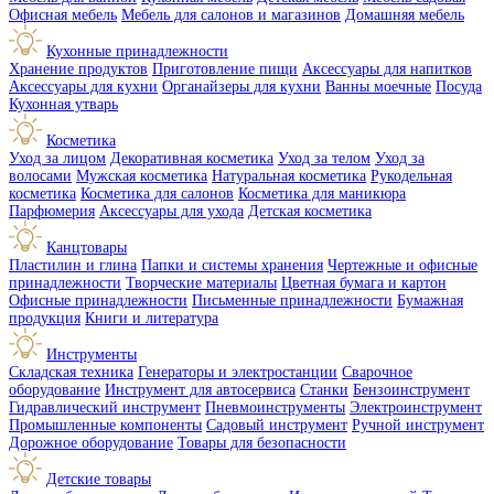
Офисная мебель
Мебель для салонов и магазинов
Домашняя мебель
Кухонные принадлежности
Хранение продуктов
Приготовление пищи
Аксессуары для напитков
Аксессуары для кухни
Органайзеры для кухни
Ванны моечные
Посуда
Кухонная утварь
Косметика
Уход за лицом
Декоративная косметика
Уход за телом
Уход за
волосами
Мужская косметика
Натуральная косметика
Рукодельная
косметика
Косметика для салонов
Косметика для маникюра
Парфюмерия
Аксессуары для ухода
Детская косметика
Канцтовары
Пластилин и глина
Папки и системы хранения
Чертежные и офисные
принадлежности
Творческие материалы
Цветная бумага и картон
Офисные принадлежности
Письменные принадлежности
Бумажная
продукция
Книги и литература
Инструменты
Складская техника
Генераторы и электростанции
Сварочное
оборудование
Инструмент для автосервиса
Станки
Бензоинструмент
Гидравлический инструмент
Пневмоинструменты
Электроинструмент
Промышленные компоненты
Садовый инструмент
Ручной инструмент
Дорожное оборудование
Товары для безопасности
Детские товары