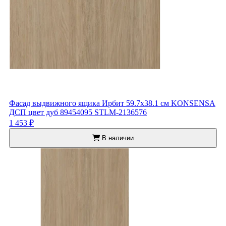
Фасад выдвижного ящика Ирбит 59.7x38.1 см KONSENSA
ДСП цвет дуб 89454095 STLM-2136576
1 453 ₽
В наличии