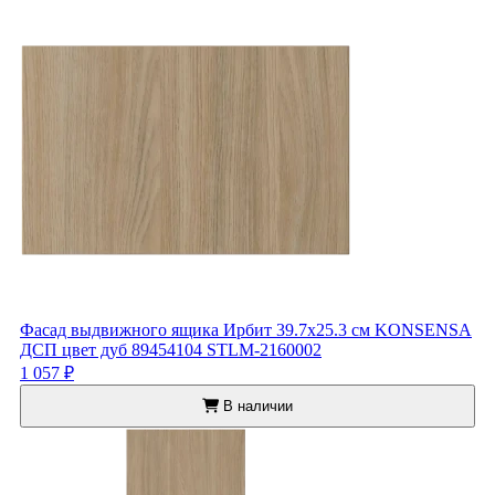
Фасад выдвижного ящика Ирбит 39.7x25.3 см KONSENSA
ДСП цвет дуб 89454104 STLM-2160002
1 057 ₽
В наличии