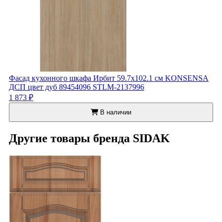
Фасад кухонного шкафа Ирбит 59.7x102.1 см KONSENSA
ДСП цвет дуб 89454096 STLM-2137996
1 873 ₽
В наличии
Другие товары бренда SIDAK