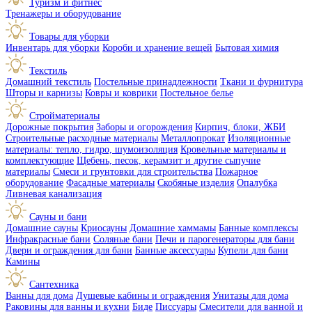
Туризм и фитнес
Тренажеры и оборудование
Товары для уборки
Инвентарь для уборки
Короби и хранение вещей
Бытовая химия
Текстиль
Домашний текстиль
Постельные принадлежности
Ткани и фурнитура
Шторы и карнизы
Ковры и коврики
Постельное белье
Стройматериалы
Дорожные покрытия
Заборы и огорождения
Кирпич, блоки, ЖБИ
Строительные расходные материалы
Металлопрокат
Изоляционные
материалы: тепло, гидро, шумоизоляция
Кровельные материалы и
комплектующие
Щебень, песок, керамзит и другие сыпучие
материалы
Смеси и грунтовки для строительства
Пожарное
оборудование
Фасадные материалы
Скобяные изделия
Опалубка
Ливневая канализация
Сауны и бани
Домашние сауны
Криосауны
Домашние хаммамы
Банные комплексы
Инфракрасные бани
Соляные бани
Печи и парогенераторы для бани
Двери и ограждения для бани
Банные аксессуары
Купели для бани
Камины
Сантехника
Ванны для дома
Душевые кабины и ограждения
Унитазы для дома
Раковины для ванны и кухни
Биде
Писсуары
Смесители для ванной и