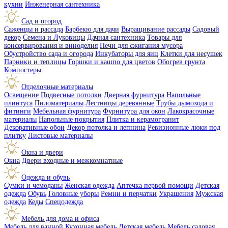
кухни
Инженерная сантехника
Сад и огород
Саженцы и рассада
Барбекю для дачи
Выращивание рассады
Садовый
декор
Семена и Луковицы
Дачная сантехника
Товары для
консервирования и виноделия
Печи для сжигания мусора
Обустройство сада и огорода
Инкубаторы для яиц
Клетки для несушек
Парники и теплицы
Горшки и кашпо для цветов
Обогрев грунта
Компостеры
Отделочные материалы
Освещение
Подвесные потолки
Дверная фурнитура
Напольные
плинтуса
Пиломатериалы
Лестницы деревянные
Трубы дымохода и
фитинги
Мебельная фурнитура
Фурнитура для окон
Лакокрасочные
материалы
Напольные покрытия
Плитка и керамогранит
Декоративные обои
Декор потолка и лепнина
Ревизионные люки под
плитку
Листовые материалы
Окна и двери
Окна
Двери входные и межкомнатные
Одежда и обувь
Сумки и чемоданы
Женская одежда
Аптечка первой помощи
Детская
одежда
Обувь
Головные уборы
Ремни и перчатки
Украшения
Мужская
одежда
Кеды
Спецодежда
Мебель для дома и офиса
Мебель для ванной
Кухонная мебель
Детская мебель
Мебель садовая