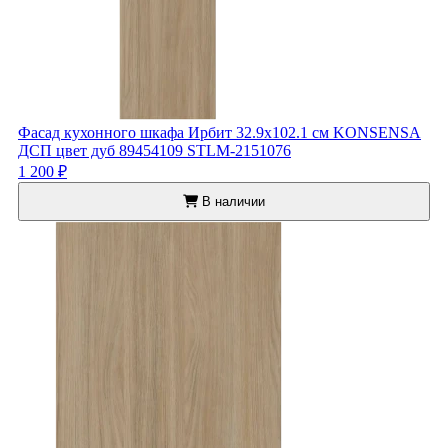
Фасад кухонного шкафа Ирбит 32.9x102.1 см KONSENSA
ДСП цвет дуб 89454109 STLM-2151076
1 200 ₽
В наличии