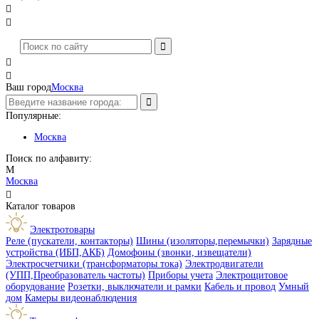




Ваш город
Москва
Популярные:
Москва
Поиск по алфавиту:
М
Москва

Каталог товаров
Электротовары
Реле (пускатели, контакторы)
Шины (изоляторы,перемычки)
Зарядные
устройства (ИБП,АКБ)
Домофоны (звонки, извещатели)
Электросчетчики (трансформаторы тока)
Электродвигатели
(УПП,Преобразователь частоты)
Приборы учета
Электрощитовое
оборудование
Розетки, выключатели и рамки
Кабель и провод
Умный
дом
Камеры видеонаблюдения