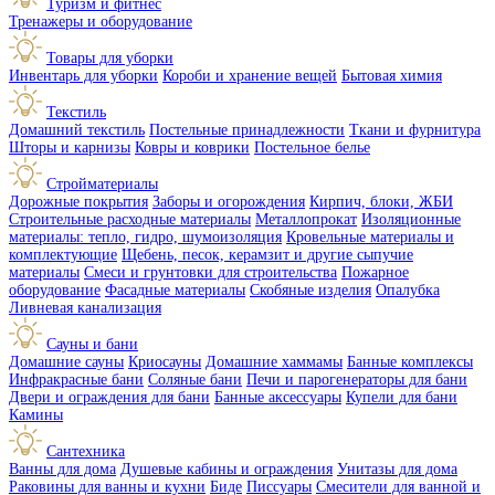
Туризм и фитнес
Тренажеры и оборудование
Товары для уборки
Инвентарь для уборки
Короби и хранение вещей
Бытовая химия
Текстиль
Домашний текстиль
Постельные принадлежности
Ткани и фурнитура
Шторы и карнизы
Ковры и коврики
Постельное белье
Стройматериалы
Дорожные покрытия
Заборы и огорождения
Кирпич, блоки, ЖБИ
Строительные расходные материалы
Металлопрокат
Изоляционные
материалы: тепло, гидро, шумоизоляция
Кровельные материалы и
комплектующие
Щебень, песок, керамзит и другие сыпучие
материалы
Смеси и грунтовки для строительства
Пожарное
оборудование
Фасадные материалы
Скобяные изделия
Опалубка
Ливневая канализация
Сауны и бани
Домашние сауны
Криосауны
Домашние хаммамы
Банные комплексы
Инфракрасные бани
Соляные бани
Печи и парогенераторы для бани
Двери и ограждения для бани
Банные аксессуары
Купели для бани
Камины
Сантехника
Ванны для дома
Душевые кабины и ограждения
Унитазы для дома
Раковины для ванны и кухни
Биде
Писсуары
Смесители для ванной и