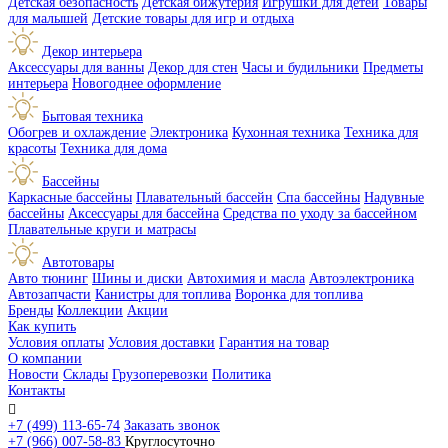
Детская безопасность
Детская бижутерия
Игрушки для детей
Товары
для малышей
Детские товары для игр и отдыха
Декор интерьера
Аксессуары для ванны
Декор для стен
Часы и будильники
Предметы
интерьера
Новогоднее оформление
Бытовая техника
Обогрев и охлаждение
Электроника
Кухонная техника
Техника для
красоты
Техника для дома
Бассейны
Каркасные бассейны
Плавательный бассейн
Спа бассейны
Надувные
бассейны
Аксессуары для бассейна
Средства по уходу за бассейном
Плавательные круги и матрасы
Автотовары
Авто тюнинг
Шины и диски
Автохимия и масла
Автоэлектроника
Автозапчасти
Канистры для топлива
Воронка для топлива
Бренды
Коллекции
Акции
Как купить
Условия оплаты
Условия доставки
Гарантия на товар
О компании
Новости
Склады
Грузоперевозки
Политика
Контакты

+7 (499) 113-65-74
Заказать звонок
+7 (966) 007-58-83
Круглосуточно