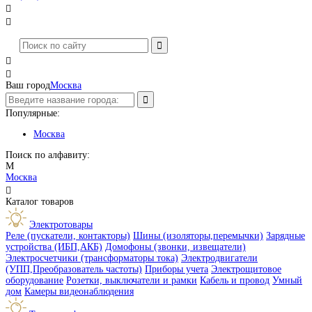




Ваш город
Москва
Популярные:
Москва
Поиск по алфавиту:
М
Москва

Каталог товаров
Электротовары
Реле (пускатели, контакторы)
Шины (изоляторы,перемычки)
Зарядные
устройства (ИБП,АКБ)
Домофоны (звонки, извещатели)
Электросчетчики (трансформаторы тока)
Электродвигатели
(УПП,Преобразователь частоты)
Приборы учета
Электрощитовое
оборудование
Розетки, выключатели и рамки
Кабель и провод
Умный
дом
Камеры видеонаблюдения