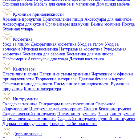
Офисная мебель
Мебель для салонов и магазинов
Домашняя мебель
Кухонные принадлежности
Хранение продуктов
Приготовление пищи
Аксессуары для напитков
Аксессуары для кухни
Органайзеры для кухни
Ванны моечные
Посуда
Кухонная утварь
Косметика
Уход за лицом
Декоративная косметика
Уход за телом
Уход за
волосами
Мужская косметика
Натуральная косметика
Рукодельная
косметика
Косметика для салонов
Косметика для маникюра
Парфюмерия
Аксессуары для ухода
Детская косметика
Канцтовары
Пластилин и глина
Папки и системы хранения
Чертежные и офисные
принадлежности
Творческие материалы
Цветная бумага и картон
Офисные принадлежности
Письменные принадлежности
Бумажная
продукция
Книги и литература
Инструменты
Складская техника
Генераторы и электростанции
Сварочное
оборудование
Инструмент для автосервиса
Станки
Бензоинструмент
Гидравлический инструмент
Пневмоинструменты
Электроинструмент
Промышленные компоненты
Садовый инструмент
Ручной инструмент
Дорожное оборудование
Товары для безопасности
Детские товары