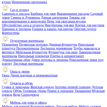
кухни
Инженерная сантехника
Сад и огород
Саженцы и рассада
Барбекю для дачи
Выращивание рассады
Садовый
декор
Семена и Луковицы
Дачная сантехника
Товары для
консервирования и виноделия
Печи для сжигания мусора
Обустройство сада и огорода
Инкубаторы для яиц
Клетки для несушек
Парники и теплицы
Горшки и кашпо для цветов
Обогрев грунта
Компостеры
Отделочные материалы
Освещение
Подвесные потолки
Дверная фурнитура
Напольные
плинтуса
Пиломатериалы
Лестницы деревянные
Трубы дымохода и
фитинги
Мебельная фурнитура
Фурнитура для окон
Лакокрасочные
материалы
Напольные покрытия
Плитка и керамогранит
Декоративные обои
Декор потолка и лепнина
Ревизионные люки под
плитку
Листовые материалы
Окна и двери
Окна
Двери входные и межкомнатные
Одежда и обувь
Сумки и чемоданы
Женская одежда
Аптечка первой помощи
Детская
одежда
Обувь
Головные уборы
Ремни и перчатки
Украшения
Мужская
одежда
Кеды
Спецодежда
Мебель для дома и офиса
Мебель для ванной
Кухонная мебель
Детская мебель
Мебель садовая