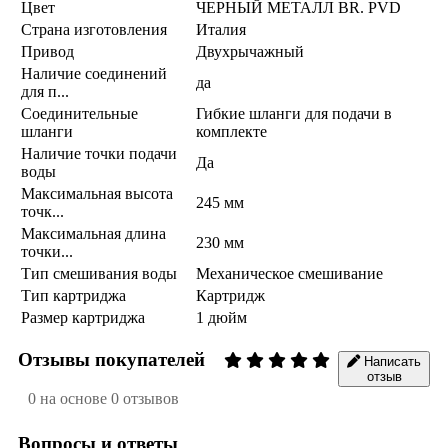
Цвет
ЧЕРНЫЙ МЕТАЛЛ BR. PVD
Страна изготовления
Италия
Привод
Двухрычажный
Наличие соединений
да
для п...
Соединительные
Гибкие шланги для подачи в
шланги
комплекте
Наличие точки подачи
Да
воды
Максимальная высота
245 мм
точк...
Максимальная длина
230 мм
точки...
Тип смешивания воды
Механическое смешивание
Тип картриджа
Картридж
Размер картриджа
1 дюйм
Отзывы покупателей
Написать
отзыв
0 на основе 0 отзывов
Вопросы и ответы