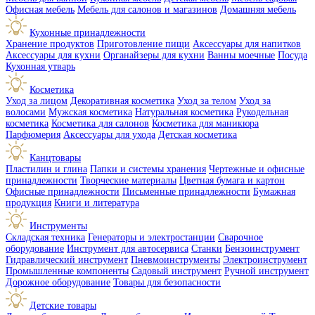
Офисная мебель
Мебель для салонов и магазинов
Домашняя мебель
Кухонные принадлежности
Хранение продуктов
Приготовление пищи
Аксессуары для напитков
Аксессуары для кухни
Органайзеры для кухни
Ванны моечные
Посуда
Кухонная утварь
Косметика
Уход за лицом
Декоративная косметика
Уход за телом
Уход за
волосами
Мужская косметика
Натуральная косметика
Рукодельная
косметика
Косметика для салонов
Косметика для маникюра
Парфюмерия
Аксессуары для ухода
Детская косметика
Канцтовары
Пластилин и глина
Папки и системы хранения
Чертежные и офисные
принадлежности
Творческие материалы
Цветная бумага и картон
Офисные принадлежности
Письменные принадлежности
Бумажная
продукция
Книги и литература
Инструменты
Складская техника
Генераторы и электростанции
Сварочное
оборудование
Инструмент для автосервиса
Станки
Бензоинструмент
Гидравлический инструмент
Пневмоинструменты
Электроинструмент
Промышленные компоненты
Садовый инструмент
Ручной инструмент
Дорожное оборудование
Товары для безопасности
Детские товары