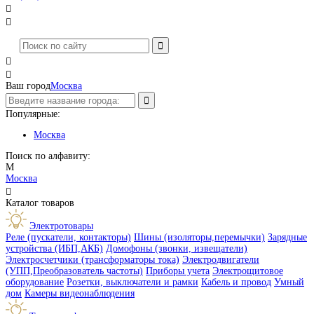




Ваш город
Москва
Популярные:
Москва
Поиск по алфавиту:
М
Москва

Каталог товаров
Электротовары
Реле (пускатели, контакторы)
Шины (изоляторы,перемычки)
Зарядные
устройства (ИБП,АКБ)
Домофоны (звонки, извещатели)
Электросчетчики (трансформаторы тока)
Электродвигатели
(УПП,Преобразователь частоты)
Приборы учета
Электрощитовое
оборудование
Розетки, выключатели и рамки
Кабель и провод
Умный
дом
Камеры видеонаблюдения