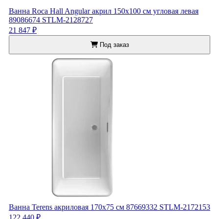
Ванна Roca Hall Angular акрил 150x100 см угловая левая
89086674 STLM-2128727
21 847 ₽
Под заказ
Ванна Terens акриловая 170x75 см 87669332 STLM-2172153
122 440 ₽