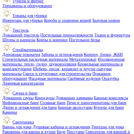
Туризм и фитнес
Тренажеры и оборудование
Товары для уборки
Инвентарь для уборки
Короби и хранение вещей
Бытовая химия
Текстиль
Домашний текстиль
Постельные принадлежности
Ткани и фурнитура
Шторы и карнизы
Ковры и коврики
Постельное белье
Стройматериалы
Дорожные покрытия
Заборы и огорождения
Кирпич, блоки, ЖБИ
Строительные расходные материалы
Металлопрокат
Изоляционные
материалы: тепло, гидро, шумоизоляция
Кровельные материалы и
комплектующие
Щебень, песок, керамзит и другие сыпучие
материалы
Смеси и грунтовки для строительства
Пожарное
оборудование
Фасадные материалы
Скобяные изделия
Опалубка
Ливневая канализация
Сауны и бани
Домашние сауны
Криосауны
Домашние хаммамы
Банные комплексы
Инфракрасные бани
Соляные бани
Печи и парогенераторы для бани
Двери и ограждения для бани
Банные аксессуары
Купели для бани
Камины
Сантехника
Ванны для дома
Душевые кабины и ограждения
Унитазы для дома
Раковины для ванны и кухни
Биде
Писсуары
Смесители для ванной и