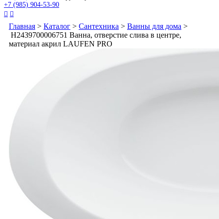
+7 (985) 904-53-90


Главная
>
Каталог
>
Сантехника
>
Ванны для дома
>
H2439700006751 Ванна, отверстие слива в центре,
материал акрил LAUFEN PRO