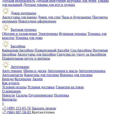
Детская безопасность
Детская бижутерия
Игрушки для детей
Товары
для малышей
Детские товары для игр и отдыха
Декор интерьера
Аксессуары для ванны
Декор для стен
Часы и будильники
Предметы
интерьера
Новогоднее оформление
Бытовая техника
Обогрев и охлаждение
Электроника
Кухонная техника
Техника для
красоты
Техника для дома
Бассейны
Каркасные бассейны
Плавательный бассейн
Спа бассейны
Надувные
бассейны
Аксессуары для бассейна
Средства по уходу за бассейном
Плавательные круги и матрасы
Автотовары
Авто тюнинг
Шины и диски
Автохимия и масла
Автоэлектроника
Автозапчасти
Канистры для топлива
Воронка для топлива
Бренды
Коллекции
Акции
Как купить
Условия оплаты
Условия доставки
Гарантия на товар
О компании
Новости
Склады
Грузоперевозки
Политика
Контакты

+7 (499) 113-65-74
Заказать звонок
+7 (966) 007-58-83
Круглосуточно