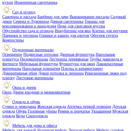
кухни
Инженерная сантехника
Сад и огород
Саженцы и рассада
Барбекю для дачи
Выращивание рассады
Садовый
декор
Семена и Луковицы
Дачная сантехника
Товары для
консервирования и виноделия
Печи для сжигания мусора
Обустройство сада и огорода
Инкубаторы для яиц
Клетки для несушек
Парники и теплицы
Горшки и кашпо для цветов
Обогрев грунта
Компостеры
Отделочные материалы
Освещение
Подвесные потолки
Дверная фурнитура
Напольные
плинтуса
Пиломатериалы
Лестницы деревянные
Трубы дымохода и
фитинги
Мебельная фурнитура
Фурнитура для окон
Лакокрасочные
материалы
Напольные покрытия
Плитка и керамогранит
Декоративные обои
Декор потолка и лепнина
Ревизионные люки под
плитку
Листовые материалы
Окна и двери
Окна
Двери входные и межкомнатные
Одежда и обувь
Сумки и чемоданы
Женская одежда
Аптечка первой помощи
Детская
одежда
Обувь
Головные уборы
Ремни и перчатки
Украшения
Мужская
одежда
Кеды
Спецодежда
Мебель для дома и офиса
Мебель для ванной
Кухонная мебель
Детская мебель
Мебель садовая