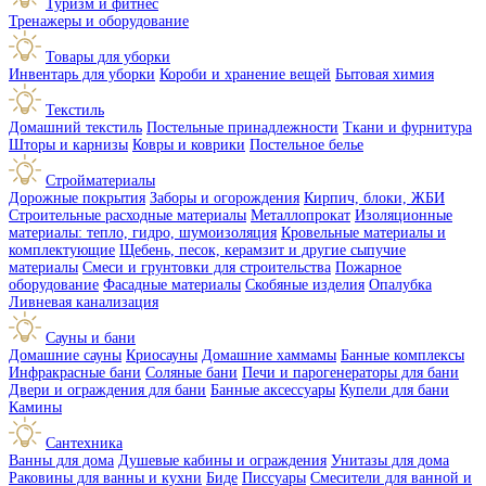
Туризм и фитнес
Тренажеры и оборудование
Товары для уборки
Инвентарь для уборки
Короби и хранение вещей
Бытовая химия
Текстиль
Домашний текстиль
Постельные принадлежности
Ткани и фурнитура
Шторы и карнизы
Ковры и коврики
Постельное белье
Стройматериалы
Дорожные покрытия
Заборы и огорождения
Кирпич, блоки, ЖБИ
Строительные расходные материалы
Металлопрокат
Изоляционные
материалы: тепло, гидро, шумоизоляция
Кровельные материалы и
комплектующие
Щебень, песок, керамзит и другие сыпучие
материалы
Смеси и грунтовки для строительства
Пожарное
оборудование
Фасадные материалы
Скобяные изделия
Опалубка
Ливневая канализация
Сауны и бани
Домашние сауны
Криосауны
Домашние хаммамы
Банные комплексы
Инфракрасные бани
Соляные бани
Печи и парогенераторы для бани
Двери и ограждения для бани
Банные аксессуары
Купели для бани
Камины
Сантехника
Ванны для дома
Душевые кабины и ограждения
Унитазы для дома
Раковины для ванны и кухни
Биде
Писсуары
Смесители для ванной и