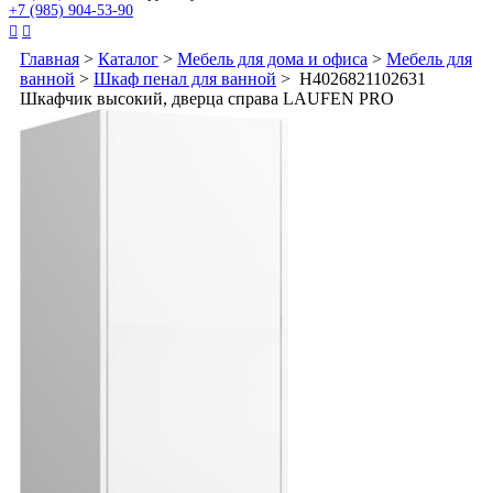
+7 (985) 904-53-90


Главная
>
Каталог
>
Мебель для дома и офиса
>
Мебель для
ванной
>
Шкаф пенал для ванной
> H4026821102631
Шкафчик высокий, дверца справа LAUFEN PRO