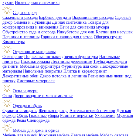
кухни
Инженерная сантехника
Сад и огород
Саженцы и рассада
Барбекю для дачи
Выращивание рассады
Садовый
декор
Семена и Луковицы
Дачная сантехника
Товары для
консервирования и виноделия
Печи для сжигания мусора
Обустройство сада и огорода
Инкубаторы для яиц
Клетки для несушек
Парники и теплицы
Горшки и кашпо для цветов
Обогрев грунта
Компостеры
Отделочные материалы
Освещение
Подвесные потолки
Дверная фурнитура
Напольные
плинтуса
Пиломатериалы
Лестницы деревянные
Трубы дымохода и
фитинги
Мебельная фурнитура
Фурнитура для окон
Лакокрасочные
материалы
Напольные покрытия
Плитка и керамогранит
Декоративные обои
Декор потолка и лепнина
Ревизионные люки под
плитку
Листовые материалы
Окна и двери
Окна
Двери входные и межкомнатные
Одежда и обувь
Сумки и чемоданы
Женская одежда
Аптечка первой помощи
Детская
одежда
Обувь
Головные уборы
Ремни и перчатки
Украшения
Мужская
одежда
Кеды
Спецодежда
Мебель для дома и офиса
Мебель для ванной
Кухонная мебель
Детская мебель
Мебель садовая