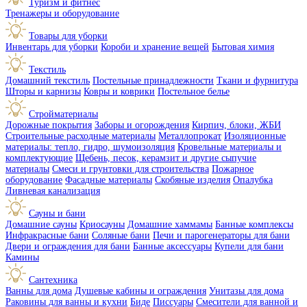
Туризм и фитнес
Тренажеры и оборудование
Товары для уборки
Инвентарь для уборки
Короби и хранение вещей
Бытовая химия
Текстиль
Домашний текстиль
Постельные принадлежности
Ткани и фурнитура
Шторы и карнизы
Ковры и коврики
Постельное белье
Стройматериалы
Дорожные покрытия
Заборы и огорождения
Кирпич, блоки, ЖБИ
Строительные расходные материалы
Металлопрокат
Изоляционные
материалы: тепло, гидро, шумоизоляция
Кровельные материалы и
комплектующие
Щебень, песок, керамзит и другие сыпучие
материалы
Смеси и грунтовки для строительства
Пожарное
оборудование
Фасадные материалы
Скобяные изделия
Опалубка
Ливневая канализация
Сауны и бани
Домашние сауны
Криосауны
Домашние хаммамы
Банные комплексы
Инфракрасные бани
Соляные бани
Печи и парогенераторы для бани
Двери и ограждения для бани
Банные аксессуары
Купели для бани
Камины
Сантехника
Ванны для дома
Душевые кабины и ограждения
Унитазы для дома
Раковины для ванны и кухни
Биде
Писсуары
Смесители для ванной и