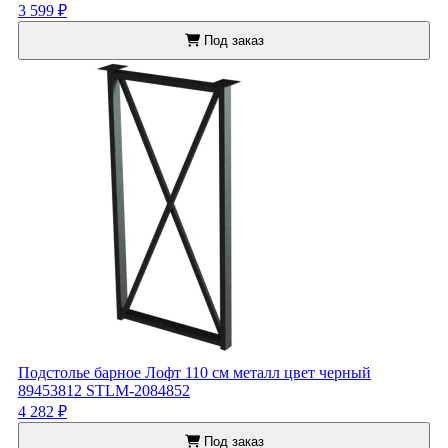
3 599 ₽
Под заказ
Подстолье барное Лофт 110 см металл цвет черный
89453812 STLM-2084852
4 282 ₽
Под заказ