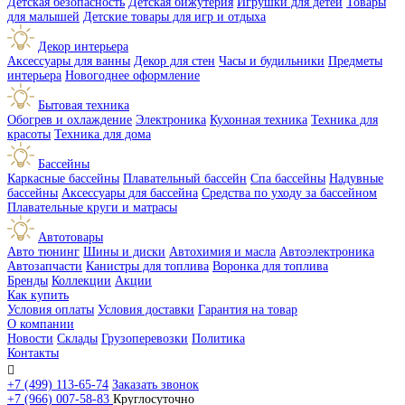
Детская безопасность
Детская бижутерия
Игрушки для детей
Товары
для малышей
Детские товары для игр и отдыха
Декор интерьера
Аксессуары для ванны
Декор для стен
Часы и будильники
Предметы
интерьера
Новогоднее оформление
Бытовая техника
Обогрев и охлаждение
Электроника
Кухонная техника
Техника для
красоты
Техника для дома
Бассейны
Каркасные бассейны
Плавательный бассейн
Спа бассейны
Надувные
бассейны
Аксессуары для бассейна
Средства по уходу за бассейном
Плавательные круги и матрасы
Автотовары
Авто тюнинг
Шины и диски
Автохимия и масла
Автоэлектроника
Автозапчасти
Канистры для топлива
Воронка для топлива
Бренды
Коллекции
Акции
Как купить
Условия оплаты
Условия доставки
Гарантия на товар
О компании
Новости
Склады
Грузоперевозки
Политика
Контакты

+7 (499) 113-65-74
Заказать звонок
+7 (966) 007-58-83
Круглосуточно