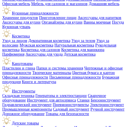
Офисная мебель
Мебель для салонов и магазинов
Домашняя мебель
Кухонные принадлежности
Хранение продуктов
Приготовление пищи
Аксессуары для напитков
Аксессуары для кухни
Органайзеры для кухни
Ванны моечные
Посуда
Кухонная утварь
Косметика
Уход за лицом
Декоративная косметика
Уход за телом
Уход за
волосами
Мужская косметика
Натуральная косметика
Рукодельная
косметика
Косметика для салонов
Косметика для маникюра
Парфюмерия
Аксессуары для ухода
Детская косметика
Канцтовары
Пластилин и глина
Папки и системы хранения
Чертежные и офисные
принадлежности
Творческие материалы
Цветная бумага и картон
Офисные принадлежности
Письменные принадлежности
Бумажная
продукция
Книги и литература
Инструменты
Складская техника
Генераторы и электростанции
Сварочное
оборудование
Инструмент для автосервиса
Станки
Бензоинструмент
Гидравлический инструмент
Пневмоинструменты
Электроинструмент
Промышленные компоненты
Садовый инструмент
Ручной инструмент
Дорожное оборудование
Товары для безопасности
Детские товары