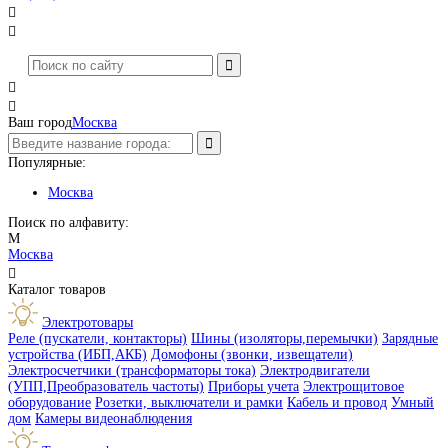




Ваш город
Москва
Популярные:
Москва
Поиск по алфавиту:
М
Москва

Каталог товаров
Электротовары
Реле (пускатели, контакторы)
Шины (изоляторы,перемычки)
Зарядные
устройства (ИБП,АКБ)
Домофоны (звонки, извещатели)
Электросчетчики (трансформаторы тока)
Электродвигатели
(УПП,Преобразователь частоты)
Приборы учета
Электрощитовое
оборудование
Розетки, выключатели и рамки
Кабель и провод
Умный
дом
Камеры видеонаблюдения