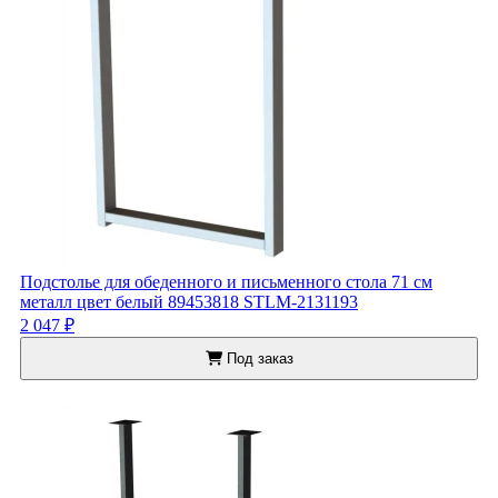
Подстолье для обеденного и письменного стола 71 см
металл цвет белый 89453818 STLM-2131193
2 047 ₽
Под заказ