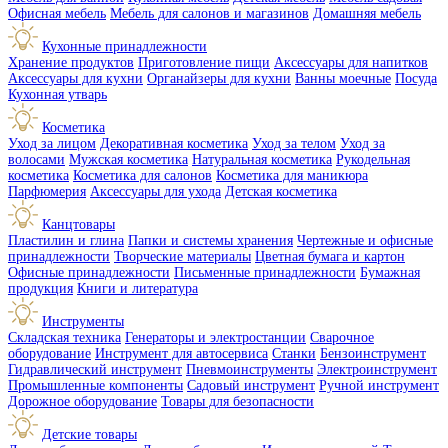
Офисная мебель
Мебель для салонов и магазинов
Домашняя мебель
Кухонные принадлежности
Хранение продуктов
Приготовление пищи
Аксессуары для напитков
Аксессуары для кухни
Органайзеры для кухни
Ванны моечные
Посуда
Кухонная утварь
Косметика
Уход за лицом
Декоративная косметика
Уход за телом
Уход за
волосами
Мужская косметика
Натуральная косметика
Рукодельная
косметика
Косметика для салонов
Косметика для маникюра
Парфюмерия
Аксессуары для ухода
Детская косметика
Канцтовары
Пластилин и глина
Папки и системы хранения
Чертежные и офисные
принадлежности
Творческие материалы
Цветная бумага и картон
Офисные принадлежности
Письменные принадлежности
Бумажная
продукция
Книги и литература
Инструменты
Складская техника
Генераторы и электростанции
Сварочное
оборудование
Инструмент для автосервиса
Станки
Бензоинструмент
Гидравлический инструмент
Пневмоинструменты
Электроинструмент
Промышленные компоненты
Садовый инструмент
Ручной инструмент
Дорожное оборудование
Товары для безопасности
Детские товары