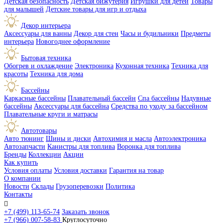
Детская безопасность
Детская бижутерия
Игрушки для детей
Товары
для малышей
Детские товары для игр и отдыха
Декор интерьера
Аксессуары для ванны
Декор для стен
Часы и будильники
Предметы
интерьера
Новогоднее оформление
Бытовая техника
Обогрев и охлаждение
Электроника
Кухонная техника
Техника для
красоты
Техника для дома
Бассейны
Каркасные бассейны
Плавательный бассейн
Спа бассейны
Надувные
бассейны
Аксессуары для бассейна
Средства по уходу за бассейном
Плавательные круги и матрасы
Автотовары
Авто тюнинг
Шины и диски
Автохимия и масла
Автоэлектроника
Автозапчасти
Канистры для топлива
Воронка для топлива
Бренды
Коллекции
Акции
Как купить
Условия оплаты
Условия доставки
Гарантия на товар
О компании
Новости
Склады
Грузоперевозки
Политика
Контакты

+7 (499) 113-65-74
Заказать звонок
+7 (966) 007-58-83
Круглосуточно