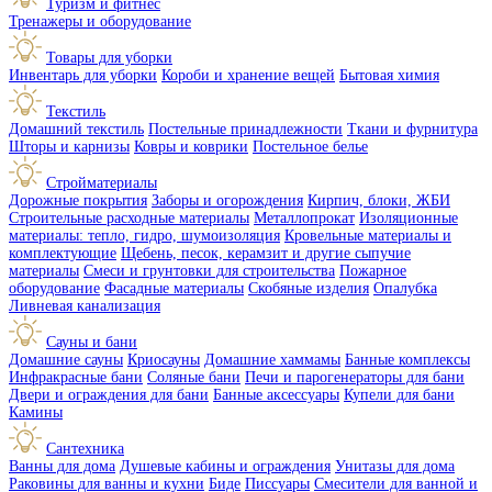
Туризм и фитнес
Тренажеры и оборудование
Товары для уборки
Инвентарь для уборки
Короби и хранение вещей
Бытовая химия
Текстиль
Домашний текстиль
Постельные принадлежности
Ткани и фурнитура
Шторы и карнизы
Ковры и коврики
Постельное белье
Стройматериалы
Дорожные покрытия
Заборы и огорождения
Кирпич, блоки, ЖБИ
Строительные расходные материалы
Металлопрокат
Изоляционные
материалы: тепло, гидро, шумоизоляция
Кровельные материалы и
комплектующие
Щебень, песок, керамзит и другие сыпучие
материалы
Смеси и грунтовки для строительства
Пожарное
оборудование
Фасадные материалы
Скобяные изделия
Опалубка
Ливневая канализация
Сауны и бани
Домашние сауны
Криосауны
Домашние хаммамы
Банные комплексы
Инфракрасные бани
Соляные бани
Печи и парогенераторы для бани
Двери и ограждения для бани
Банные аксессуары
Купели для бани
Камины
Сантехника
Ванны для дома
Душевые кабины и ограждения
Унитазы для дома
Раковины для ванны и кухни
Биде
Писсуары
Смесители для ванной и