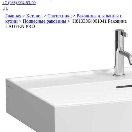
+7 (985) 904-53-90


Главная
>
Каталог
>
Сантехника
>
Раковины для ванны и
кухни
>
Подвесные раковины
> H8103364001041 Раковина
LAUFEN PRO