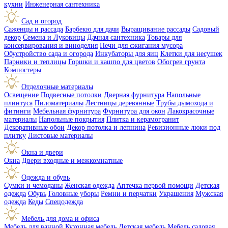
кухни
Инженерная сантехника
Сад и огород
Саженцы и рассада
Барбекю для дачи
Выращивание рассады
Садовый
декор
Семена и Луковицы
Дачная сантехника
Товары для
консервирования и виноделия
Печи для сжигания мусора
Обустройство сада и огорода
Инкубаторы для яиц
Клетки для несушек
Парники и теплицы
Горшки и кашпо для цветов
Обогрев грунта
Компостеры
Отделочные материалы
Освещение
Подвесные потолки
Дверная фурнитура
Напольные
плинтуса
Пиломатериалы
Лестницы деревянные
Трубы дымохода и
фитинги
Мебельная фурнитура
Фурнитура для окон
Лакокрасочные
материалы
Напольные покрытия
Плитка и керамогранит
Декоративные обои
Декор потолка и лепнина
Ревизионные люки под
плитку
Листовые материалы
Окна и двери
Окна
Двери входные и межкомнатные
Одежда и обувь
Сумки и чемоданы
Женская одежда
Аптечка первой помощи
Детская
одежда
Обувь
Головные уборы
Ремни и перчатки
Украшения
Мужская
одежда
Кеды
Спецодежда
Мебель для дома и офиса
Мебель для ванной
Кухонная мебель
Детская мебель
Мебель садовая