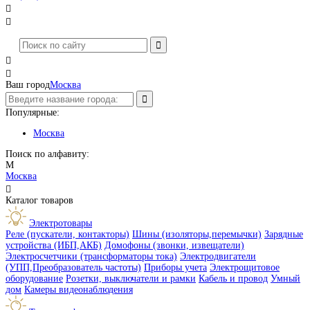




Ваш город
Москва
Популярные:
Москва
Поиск по алфавиту:
М
Москва

Каталог товаров
Электротовары
Реле (пускатели, контакторы)
Шины (изоляторы,перемычки)
Зарядные
устройства (ИБП,АКБ)
Домофоны (звонки, извещатели)
Электросчетчики (трансформаторы тока)
Электродвигатели
(УПП,Преобразователь частоты)
Приборы учета
Электрощитовое
оборудование
Розетки, выключатели и рамки
Кабель и провод
Умный
дом
Камеры видеонаблюдения