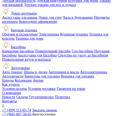
Детская безопасность
Детская бижутерия
Игрушки для детей
Товары
для малышей
Детские товары для игр и отдыха
Декор интерьера
Аксессуары для ванны
Декор для стен
Часы и будильники
Предметы
интерьера
Новогоднее оформление
Бытовая техника
Обогрев и охлаждение
Электроника
Кухонная техника
Техника для
красоты
Техника для дома
Бассейны
Каркасные бассейны
Плавательный бассейн
Спа бассейны
Надувные
бассейны
Аксессуары для бассейна
Средства по уходу за бассейном
Плавательные круги и матрасы
Автотовары
Авто тюнинг
Шины и диски
Автохимия и масла
Автоэлектроника
Автозапчасти
Канистры для топлива
Воронка для топлива
Бренды
Коллекции
Акции
Как купить
Условия оплаты
Условия доставки
Гарантия на товар
О компании
Новости
Склады
Грузоперевозки
Политика
Контакты

+7 (499) 113-65-74
Заказать звонок
+7 (966) 007-58-83
Круглосуточно