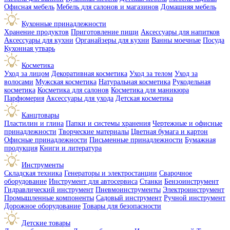
Офисная мебель
Мебель для салонов и магазинов
Домашняя мебель
Кухонные принадлежности
Хранение продуктов
Приготовление пищи
Аксессуары для напитков
Аксессуары для кухни
Органайзеры для кухни
Ванны моечные
Посуда
Кухонная утварь
Косметика
Уход за лицом
Декоративная косметика
Уход за телом
Уход за
волосами
Мужская косметика
Натуральная косметика
Рукодельная
косметика
Косметика для салонов
Косметика для маникюра
Парфюмерия
Аксессуары для ухода
Детская косметика
Канцтовары
Пластилин и глина
Папки и системы хранения
Чертежные и офисные
принадлежности
Творческие материалы
Цветная бумага и картон
Офисные принадлежности
Письменные принадлежности
Бумажная
продукция
Книги и литература
Инструменты
Складская техника
Генераторы и электростанции
Сварочное
оборудование
Инструмент для автосервиса
Станки
Бензоинструмент
Гидравлический инструмент
Пневмоинструменты
Электроинструмент
Промышленные компоненты
Садовый инструмент
Ручной инструмент
Дорожное оборудование
Товары для безопасности
Детские товары