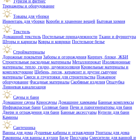
Туризм и фитнес
Тренажеры и оборудование
Товары для уборки
Инвентарь для уборки
Короби и хранение вещей
Бытовая химия
Текстиль
Домашний текстиль
Постельные принадлежности
Ткани и фурнитура
Шторы и карнизы
Ковры и коврики
Постельное белье
Стройматериалы
Дорожные покрытия
Заборы и огорождения
Кирпич, блоки, ЖБИ
Строительные расходные материалы
Металлопрокат
Изоляционные
материалы: тепло, гидро, шумоизоляция
Кровельные материалы и
комплектующие
Щебень, песок, керамзит и другие сыпучие
материалы
Смеси и грунтовки для строительства
Пожарное
оборудование
Фасадные материалы
Скобяные изделия
Опалубка
Ливневая канализация
Сауны и бани
Домашние сауны
Криосауны
Домашние хаммамы
Банные комплексы
Инфракрасные бани
Соляные бани
Печи и парогенераторы для бани
Двери и ограждения для бани
Банные аксессуары
Купели для бани
Камины
Сантехника
Ванны для дома
Душевые кабины и ограждения
Унитазы для дома
Раковины для ванны и кухни
Биде
Писсуары
Смесители для ванной и