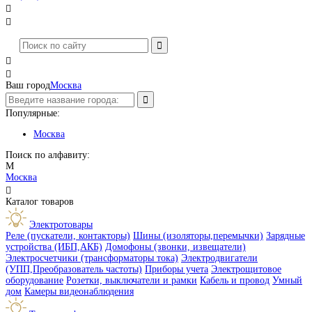




Ваш город
Москва
Популярные:
Москва
Поиск по алфавиту:
М
Москва

Каталог товаров
Электротовары
Реле (пускатели, контакторы)
Шины (изоляторы,перемычки)
Зарядные
устройства (ИБП,АКБ)
Домофоны (звонки, извещатели)
Электросчетчики (трансформаторы тока)
Электродвигатели
(УПП,Преобразователь частоты)
Приборы учета
Электрощитовое
оборудование
Розетки, выключатели и рамки
Кабель и провод
Умный
дом
Камеры видеонаблюдения