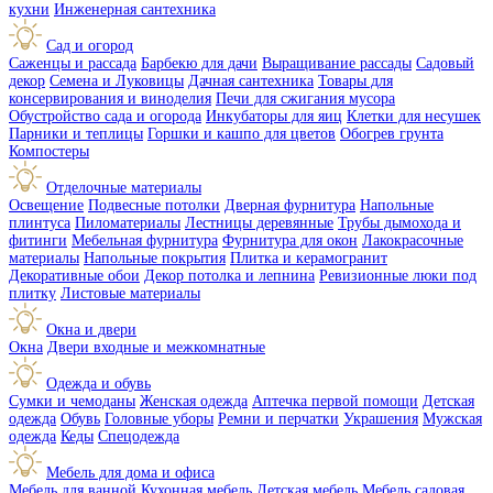
кухни
Инженерная сантехника
Сад и огород
Саженцы и рассада
Барбекю для дачи
Выращивание рассады
Садовый
декор
Семена и Луковицы
Дачная сантехника
Товары для
консервирования и виноделия
Печи для сжигания мусора
Обустройство сада и огорода
Инкубаторы для яиц
Клетки для несушек
Парники и теплицы
Горшки и кашпо для цветов
Обогрев грунта
Компостеры
Отделочные материалы
Освещение
Подвесные потолки
Дверная фурнитура
Напольные
плинтуса
Пиломатериалы
Лестницы деревянные
Трубы дымохода и
фитинги
Мебельная фурнитура
Фурнитура для окон
Лакокрасочные
материалы
Напольные покрытия
Плитка и керамогранит
Декоративные обои
Декор потолка и лепнина
Ревизионные люки под
плитку
Листовые материалы
Окна и двери
Окна
Двери входные и межкомнатные
Одежда и обувь
Сумки и чемоданы
Женская одежда
Аптечка первой помощи
Детская
одежда
Обувь
Головные уборы
Ремни и перчатки
Украшения
Мужская
одежда
Кеды
Спецодежда
Мебель для дома и офиса
Мебель для ванной
Кухонная мебель
Детская мебель
Мебель садовая