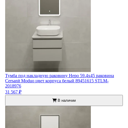
Тумба под накладную раковину Неро 59.4x45 раковина
Cersanit Moduo цвет корпуса белый 89451615 STLM-
2018976
31 567 ₽
В наличии