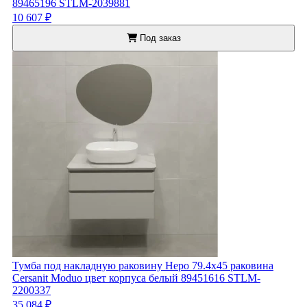
89465196 STLM-2039881
10 607 ₽
Под заказ
Тумба под накладную раковину Неро 79.4x45 раковина
Cersanit Moduo цвет корпуса белый 89451616 STLM-
2200337
35 084 ₽