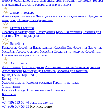
Детская безопасность
Детская бижутерия
Игрушки для детей
Товары
для малышей
Детские товары для игр и отдыха
Декор интерьера
Аксессуары для ванны
Декор для стен
Часы и будильники
Предметы
интерьера
Новогоднее оформление
Бытовая техника
Обогрев и охлаждение
Электроника
Кухонная техника
Техника для
красоты
Техника для дома
Бассейны
Каркасные бассейны
Плавательный бассейн
Спа бассейны
Надувные
бассейны
Аксессуары для бассейна
Средства по уходу за бассейном
Плавательные круги и матрасы
Автотовары
Авто тюнинг
Шины и диски
Автохимия и масла
Автоэлектроника
Автозапчасти
Канистры для топлива
Воронка для топлива
Бренды
Коллекции
Акции
Как купить
Условия оплаты
Условия доставки
Гарантия на товар
О компании
Новости
Склады
Грузоперевозки
Политика
Контакты

+7 (499) 113-65-74
Заказать звонок
+7 (966) 007-58-83
Круглосуточно