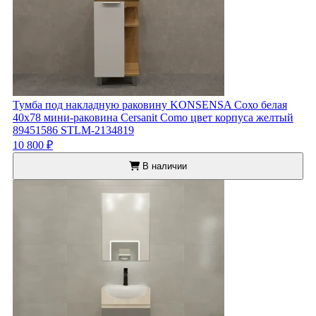
Тумба под накладную раковину KONSENSA Сохо белая
40x78 мини-раковина Cersanit Como цвет корпуса желтый
89451586 STLM-2134819
10 800 ₽
В наличии