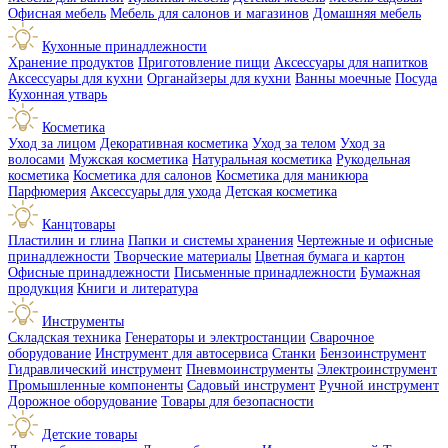
Офисная мебель
Мебель для салонов и магазинов
Домашняя мебель
Кухонные принадлежности
Хранение продуктов
Приготовление пищи
Аксессуары для напитков
Аксессуары для кухни
Органайзеры для кухни
Ванны моечные
Посуда
Кухонная утварь
Косметика
Уход за лицом
Декоративная косметика
Уход за телом
Уход за
волосами
Мужская косметика
Натуральная косметика
Рукодельная
косметика
Косметика для салонов
Косметика для маникюра
Парфюмерия
Аксессуары для ухода
Детская косметика
Канцтовары
Пластилин и глина
Папки и системы хранения
Чертежные и офисные
принадлежности
Творческие материалы
Цветная бумага и картон
Офисные принадлежности
Письменные принадлежности
Бумажная
продукция
Книги и литература
Инструменты
Складская техника
Генераторы и электростанции
Сварочное
оборудование
Инструмент для автосервиса
Станки
Бензоинструмент
Гидравлический инструмент
Пневмоинструменты
Электроинструмент
Промышленные компоненты
Садовый инструмент
Ручной инструмент
Дорожное оборудование
Товары для безопасности
Детские товары