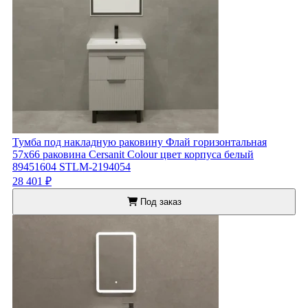
Тумба под накладную раковину Флай горизонтальная
57x66 раковина Cersanit Colour цвет корпуса белый
89451604 STLM-2194054
28 401 ₽
Под заказ