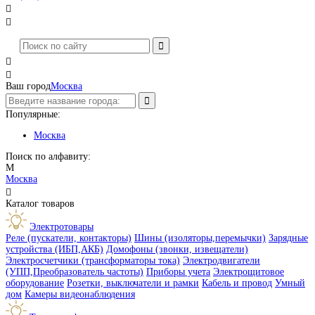




Ваш город
Москва
Популярные:
Москва
Поиск по алфавиту:
М
Москва

Каталог товаров
Электротовары
Реле (пускатели, контакторы)
Шины (изоляторы,перемычки)
Зарядные
устройства (ИБП,АКБ)
Домофоны (звонки, извещатели)
Электросчетчики (трансформаторы тока)
Электродвигатели
(УПП,Преобразователь частоты)
Приборы учета
Электрощитовое
оборудование
Розетки, выключатели и рамки
Кабель и провод
Умный
дом
Камеры видеонаблюдения