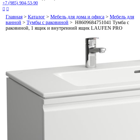
+7 (985) 904-53-90


Главная
>
Каталог
>
Мебель для дома и офиса
>
Мебель для
ванной
>
Тумбы с раковиной
> H8609684751041 Тумба с
раковиной, 1 ящик и внутренний ящик LAUFEN PRO