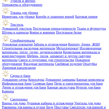
Туризм и фитнес
Тренажеры и оборудование
Товары для уборки
Инвентарь для уборки
Короби и хранение вещей
Бытовая химия
Текстиль
Домашний текстиль
Постельные принадлежности
Ткани и фурнитура
Шторы и карнизы
Ковры и коврики
Постельное белье
Стройматериалы
Дорожные покрытия
Заборы и огорождения
Кирпич, блоки, ЖБИ
Строительные расходные материалы
Металлопрокат
Изоляционные
материалы: тепло, гидро, шумоизоляция
Кровельные материалы и
комплектующие
Щебень, песок, керамзит и другие сыпучие
материалы
Смеси и грунтовки для строительства
Пожарное
оборудование
Фасадные материалы
Скобяные изделия
Опалубка
Ливневая канализация
Сауны и бани
Домашние сауны
Криосауны
Домашние хаммамы
Банные комплексы
Инфракрасные бани
Соляные бани
Печи и парогенераторы для бани
Двери и ограждения для бани
Банные аксессуары
Купели для бани
Камины
Сантехника
Ванны для дома
Душевые кабины и ограждения
Унитазы для дома
Раковины для ванны и кухни
Биде
Писсуары
Смесители для ванной и