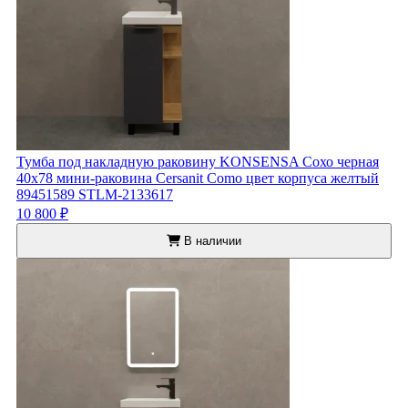
Тумба под накладную раковину KONSENSA Сохо черная
40x78 мини-раковина Cersanit Como цвет корпуса желтый
89451589 STLM-2133617
10 800 ₽
В наличии