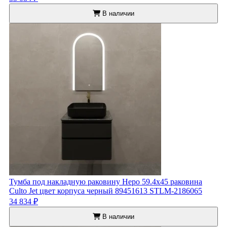
В наличии
Тумба под накладную раковину Неро 59.4x45 раковина
Culto Jet цвет корпуса черный 89451613 STLM-2186065
34 834 ₽
В наличии