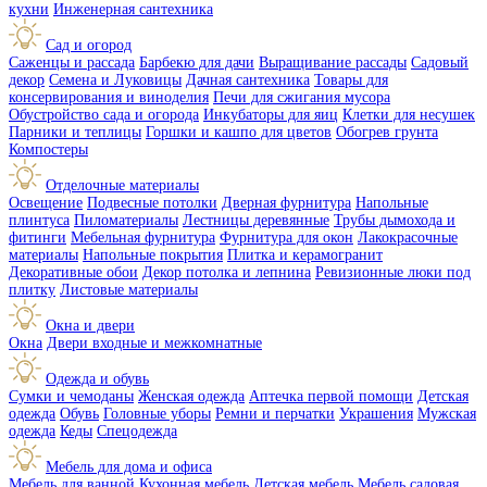
кухни
Инженерная сантехника
Сад и огород
Саженцы и рассада
Барбекю для дачи
Выращивание рассады
Садовый
декор
Семена и Луковицы
Дачная сантехника
Товары для
консервирования и виноделия
Печи для сжигания мусора
Обустройство сада и огорода
Инкубаторы для яиц
Клетки для несушек
Парники и теплицы
Горшки и кашпо для цветов
Обогрев грунта
Компостеры
Отделочные материалы
Освещение
Подвесные потолки
Дверная фурнитура
Напольные
плинтуса
Пиломатериалы
Лестницы деревянные
Трубы дымохода и
фитинги
Мебельная фурнитура
Фурнитура для окон
Лакокрасочные
материалы
Напольные покрытия
Плитка и керамогранит
Декоративные обои
Декор потолка и лепнина
Ревизионные люки под
плитку
Листовые материалы
Окна и двери
Окна
Двери входные и межкомнатные
Одежда и обувь
Сумки и чемоданы
Женская одежда
Аптечка первой помощи
Детская
одежда
Обувь
Головные уборы
Ремни и перчатки
Украшения
Мужская
одежда
Кеды
Спецодежда
Мебель для дома и офиса
Мебель для ванной
Кухонная мебель
Детская мебель
Мебель садовая