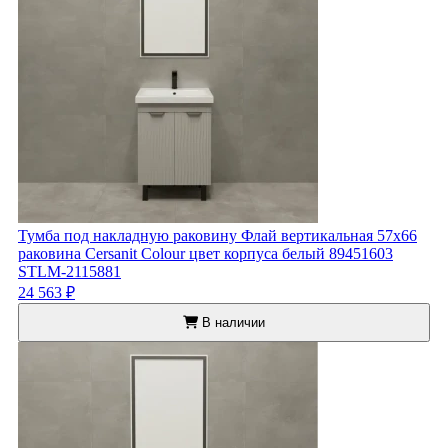
Тумба под накладную раковину Флай вертикальная 57x66
раковина Cersanit Colour цвет корпуса белый 89451603
STLM-2115881
24 563 ₽
В наличии