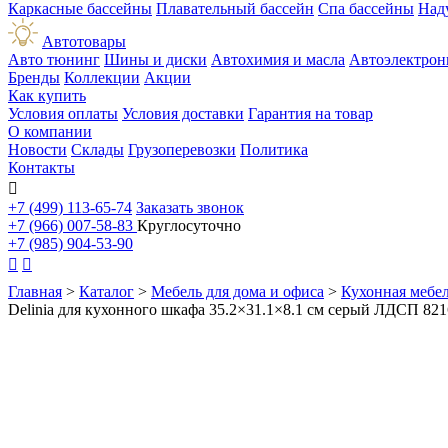
Каркасные бассейны
Плавательный бассейн
Спа бассейны
Над
Автотовары
Авто тюнинг
Шины и диски
Автохимия и масла
Автоэлектрон
Бренды
Коллекции
Акции
Как купить
Условия оплаты
Условия доставки
Гарантия на товар
О компании
Новости
Склады
Грузоперевозки
Политика
Контакты

+7 (499) 113-65-74
Заказать звонок
+7 (966) 007-58-83
Круглосуточно
+7 (985) 904-53-90


Главная
>
Каталог
>
Мебель для дома и офиса
>
Кухонная мебе
Delinia для кухонного шкафа 35.2×31.1×8.1 см серый ЛДСП 8