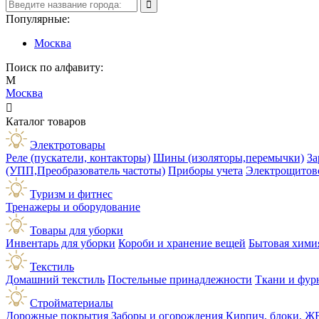
Популярные:
Москва
Поиск по алфавиту:
М
Москва

Каталог товаров
Электротовары
Реле (пускатели, контакторы)
Шины (изоляторы,перемычки)
За
(УПП,Преобразователь частоты)
Приборы учета
Электрощитов
Туризм и фитнес
Тренажеры и оборудование
Товары для уборки
Инвентарь для уборки
Короби и хранение вещей
Бытовая хими
Текстиль
Домашний текстиль
Постельные принадлежности
Ткани и фур
Стройматериалы
Дорожные покрытия
Заборы и огорождения
Кирпич, блоки, Ж