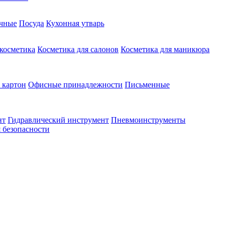
чные
Посуда
Кухонная утварь
 косметика
Косметика для салонов
Косметика для маникюра
 картон
Офисные принадлежности
Письменные
нт
Гидравлический инструмент
Пневмоинструменты
 безопасности