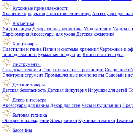
Кухонные принадлежности
Хранение продуктов
Приготовление пищи
Аксессуары для на
Косметика
Уход за лицом
Декоративная косметика
Уход за телом
Уход за в
Парфюмерия
Аксессуары для ухода
Детская косметика
Канцтовары
Пластилин и глина
Папки и системы хранения
Чертежные и о
принадлежности
Бумажная продукция
Книги и литература
Инструменты
Складская техника
Генераторы и электростанции
Сварочное об
Электроинструмент
Промышленные компоненты
Садовый инс
Детские товары
Детская безопасность
Детская бижутерия
Игрушки для детей
Т
Декор интерьера
Аксессуары для ванны
Декор для стен
Часы и будильники
Пред
Бытовая техника
Обогрев и охлаждение
Электроника
Кухонная техника
Техника
Бассейны