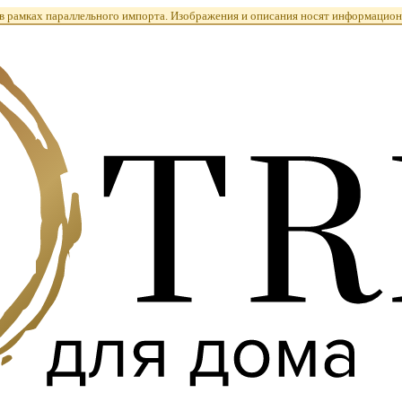
 рамках параллельного импорта. Изображения и описания носят информацион