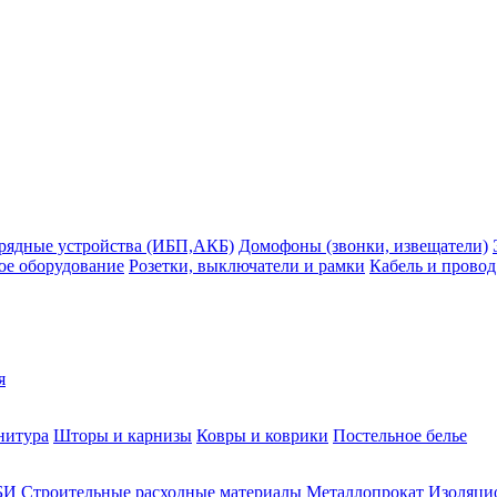
рядные устройства (ИБП,АКБ)
Домофоны (звонки, извещатели)
ое оборудование
Розетки, выключатели и рамки
Кабель и провод
я
нитура
Шторы и карнизы
Ковры и коврики
Постельное белье
БИ
Строительные расходные материалы
Металлопрокат
Изоляцио