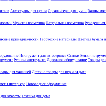
питков
Аксессуары для кухни
Органайзеры для кухни
Ванны мое
олосами
Мужская косметика
Натуральная косметика
Рукодельная
фисные принадлежности
Творческие материалы
Цветная бумага и
орудование
Инструмент для автосервиса
Станки
Бензоинструме
трумент
Ручной инструмент
Дорожное оборудование
Товары для
овары для малышей
Детские товары для игр и отдыха
меты интерьера
Новогоднее оформление
 для красоты
Техника для дома