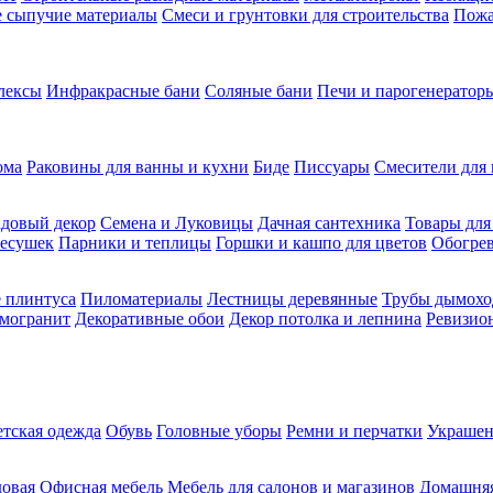
ие сыпучие материалы
Смеси и грунтовки для строительства
Пожа
лексы
Инфракрасные бани
Соляные бани
Печи и парогенераторы
ома
Раковины для ванны и кухни
Биде
Писсуары
Смесители для 
довый декор
Семена и Луковицы
Дачная сантехника
Товары для
несушек
Парники и теплицы
Горшки и кашпо для цветов
Обогрев
 плинтуса
Пиломатериалы
Лестницы деревянные
Трубы дымохо
амогранит
Декоративные обои
Декор потолка и лепнина
Ревизио
етская одежда
Обувь
Головные уборы
Ремни и перчатки
Украшен
довая
Офисная мебель
Мебель для салонов и магазинов
Домашняя