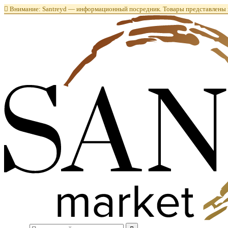

Внимание: Santreyd — информационный посредник. Товары представлены в