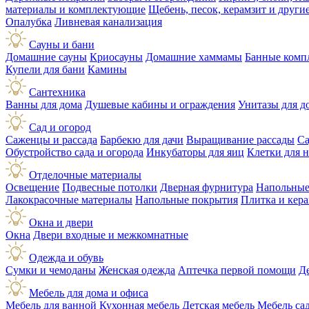
материалы и комплектующие
Щебень, песок, керамзит и друг
Опалубка
Ливневая канализация
Сауны и бани
Домашние сауны
Криосауны
Домашние хаммамы
Банные комп
Купели для бани
Камины
Сантехника
Ванны для дома
Душевые кабины и ограждения
Унитазы для д
Сад и огород
Саженцы и рассада
Барбекю для дачи
Выращивание рассады
Са
Обустройство сада и огорода
Инкубаторы для яиц
Клетки для 
Отделочные материалы
Освещение
Подвесные потолки
Дверная фурнитура
Напольные
Лакокрасочные материалы
Напольные покрытия
Плитка и кер
Окна и двери
Окна
Двери входные и межкомнатные
Одежда и обувь
Сумки и чемоданы
Женская одежда
Аптечка первой помощи
Д
Мебель для дома и офиса
Мебель для ванной
Кухонная мебель
Детская мебель
Мебель са