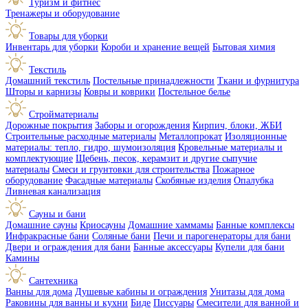
Туризм и фитнес
Тренажеры и оборудование
Товары для уборки
Инвентарь для уборки
Короби и хранение вещей
Бытовая химия
Текстиль
Домашний текстиль
Постельные принадлежности
Ткани и фурнитура
Шторы и карнизы
Ковры и коврики
Постельное белье
Стройматериалы
Дорожные покрытия
Заборы и огорождения
Кирпич, блоки, ЖБИ
Строительные расходные материалы
Металлопрокат
Изоляционные
материалы: тепло, гидро, шумоизоляция
Кровельные материалы и
комплектующие
Щебень, песок, керамзит и другие сыпучие
материалы
Смеси и грунтовки для строительства
Пожарное
оборудование
Фасадные материалы
Скобяные изделия
Опалубка
Ливневая канализация
Сауны и бани
Домашние сауны
Криосауны
Домашние хаммамы
Банные комплексы
Инфракрасные бани
Соляные бани
Печи и парогенераторы для бани
Двери и ограждения для бани
Банные аксессуары
Купели для бани
Камины
Сантехника
Ванны для дома
Душевые кабины и ограждения
Унитазы для дома
Раковины для ванны и кухни
Биде
Писсуары
Смесители для ванной и