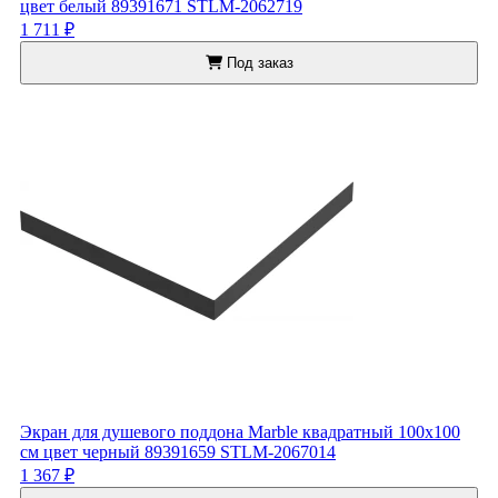
цвет белый 89391671 STLM-2062719
1 711 ₽
Под заказ
Экран для душевого поддона Marble квадратный 100x100
см цвет черный 89391659 STLM-2067014
1 367 ₽