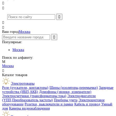




Ваш город
Москва
Популярные:
Москва
Поиск по алфавиту:
М
Москва

Каталог товаров
Электротовары
Реле (пускатели, контакторы)
Шины (изоляторы,перемычки)
Зарядные
устройства (ИБП,АКБ)
Домофоны (звонки, извещатели)
Электросчетчики (трансформаторы тока)
Электродвигатели
(УПП,Преобразователь частоты)
Приборы учета
Электрощитовое
оборудование
Розетки, выключатели и рамки
Кабель и провод
Умный
дом
Камеры видеонаблюдения