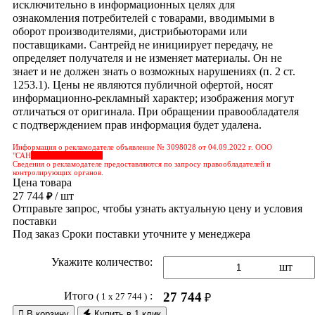
исключительно в информационных целях для
ознакомления потребителей с товарами, вводимыми в
оборот производителями, дистрибьюторами или
поставщиками. Сантрейд не инициирует передачу, не
определяет получателя и не изменяет материалы. Он не
знает и не должен знать о возможных нарушениях (п. 2 ст.
1253.1). Цены не являются публичной офертой, носят
информационно-рекламный характер; изображения могут
отличаться от оригинала. При обращении правообладателя
с подтверждением прав информация будет удалена.
Информация о рекламодателе объявление № 3098028 от 04.09.2022 г. ООО
"САН
&nbps;&nbps;&nbps;
Сведения о рекламодателе предоставляются по запросу правообладателей и
контролирующих органов.
Цена товара
27 744
/ шт
₽
Отправьте запрос, чтобы узнать актуальную цену и условия
поставки
Под заказ
Сроки поставки уточните у менеджера
Укажите количество:
шт
Итого
:
27 744
( 1 x 27 744 )
₽

В корзину
Купить в 1 клик