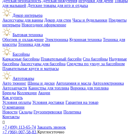
Детская безопасность
Детская бижутерия
Игрушки для детей
Товары
для малышей
Детские товары для игр и отдыха
Декор интерьера
Аксессуары для ванны
Декор для стен
Часы и будильники
Предметы
интерьера
Новогоднее оформление
Бытовая техника
Обогрев и охлаждение
Электроника
Кухонная техника
Техника для
красоты
Техника для дома
Бассейны
Каркасные бассейны
Плавательный бассейн
Спа бассейны
Надувные
бассейны
Аксессуары для бассейна
Средства по уходу за бассейном
Плавательные круги и матрасы
Автотовары
Авто тюнинг
Шины и диски
Автохимия и масла
Автоэлектроника
Автозапчасти
Канистры для топлива
Воронка для топлива
Бренды
Коллекции
Акции
Как купить
Условия оплаты
Условия доставки
Гарантия на товар
О компании
Новости
Склады
Грузоперевозки
Политика
Контакты

+7 (499) 113-65-74
Заказать звонок
+7 (966) 007-58-83
Круглосуточно