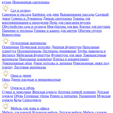
кухни
Инженерная сантехника
Сад и огород
Саженцы и рассада
Барбекю для дачи
Выращивание рассады
Садовый
декор
Семена и Луковицы
Дачная сантехника
Товары для
консервирования и виноделия
Печи для сжигания мусора
Обустройство сада и огорода
Инкубаторы для яиц
Клетки для несушек
Парники и теплицы
Горшки и кашпо для цветов
Обогрев грунта
Компостеры
Отделочные материалы
Освещение
Подвесные потолки
Дверная фурнитура
Напольные
плинтуса
Пиломатериалы
Лестницы деревянные
Трубы дымохода и
фитинги
Мебельная фурнитура
Фурнитура для окон
Лакокрасочные
материалы
Напольные покрытия
Плитка и керамогранит
Декоративные обои
Декор потолка и лепнина
Ревизионные люки под
плитку
Листовые материалы
Окна и двери
Окна
Двери входные и межкомнатные
Одежда и обувь
Сумки и чемоданы
Женская одежда
Аптечка первой помощи
Детская
одежда
Обувь
Головные уборы
Ремни и перчатки
Украшения
Мужская
одежда
Кеды
Спецодежда
Мебель для дома и офиса
Мебель для ванной
Кухонная мебель
Детская мебель
Мебель садовая