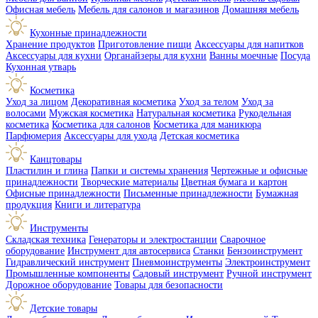
Офисная мебель
Мебель для салонов и магазинов
Домашняя мебель
Кухонные принадлежности
Хранение продуктов
Приготовление пищи
Аксессуары для напитков
Аксессуары для кухни
Органайзеры для кухни
Ванны моечные
Посуда
Кухонная утварь
Косметика
Уход за лицом
Декоративная косметика
Уход за телом
Уход за
волосами
Мужская косметика
Натуральная косметика
Рукодельная
косметика
Косметика для салонов
Косметика для маникюра
Парфюмерия
Аксессуары для ухода
Детская косметика
Канцтовары
Пластилин и глина
Папки и системы хранения
Чертежные и офисные
принадлежности
Творческие материалы
Цветная бумага и картон
Офисные принадлежности
Письменные принадлежности
Бумажная
продукция
Книги и литература
Инструменты
Складская техника
Генераторы и электростанции
Сварочное
оборудование
Инструмент для автосервиса
Станки
Бензоинструмент
Гидравлический инструмент
Пневмоинструменты
Электроинструмент
Промышленные компоненты
Садовый инструмент
Ручной инструмент
Дорожное оборудование
Товары для безопасности
Детские товары