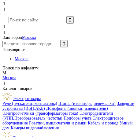




Ваш город
Москва
Популярные:
Москва
Поиск по алфавиту:
М
Москва

Каталог товаров
Электротовары
Реле (пускатели, контакторы)
Шины (изоляторы,перемычки)
Зарядные
устройства (ИБП,АКБ)
Домофоны (звонки, извещатели)
Электросчетчики (трансформаторы тока)
Электродвигатели
(УПП,Преобразователь частоты)
Приборы учета
Электрощитовое
оборудование
Розетки, выключатели и рамки
Кабель и провод
Умный
дом
Камеры видеонаблюдения