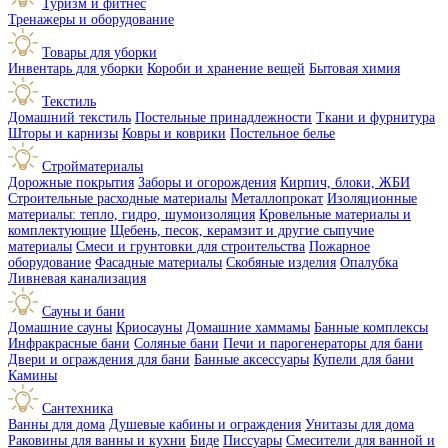
Туризм и фитнес
Тренажеры и оборудование
Товары для уборки
Инвентарь для уборки
Короби и хранение вещей
Бытовая химия
Текстиль
Домашний текстиль
Постельные принадлежности
Ткани и фурнитура
Шторы и карнизы
Ковры и коврики
Постельное белье
Стройматериалы
Дорожные покрытия
Заборы и огорождения
Кирпич, блоки, ЖБИ
Строительные расходные материалы
Металлопрокат
Изоляционные
материалы: тепло, гидро, шумоизоляция
Кровельные материалы и
комплектующие
Щебень, песок, керамзит и другие сыпучие
материалы
Смеси и грунтовки для строительства
Пожарное
оборудование
Фасадные материалы
Скобяные изделия
Опалубка
Ливневая канализация
Сауны и бани
Домашние сауны
Криосауны
Домашние хаммамы
Банные комплексы
Инфракрасные бани
Соляные бани
Печи и парогенераторы для бани
Двери и ограждения для бани
Банные аксессуары
Купели для бани
Камины
Сантехника
Ванны для дома
Душевые кабины и ограждения
Унитазы для дома
Раковины для ванны и кухни
Биде
Писсуары
Смесители для ванной и