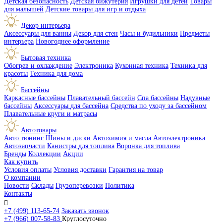
Детская безопасность
Детская бижутерия
Игрушки для детей
Товары
для малышей
Детские товары для игр и отдыха
Декор интерьера
Аксессуары для ванны
Декор для стен
Часы и будильники
Предметы
интерьера
Новогоднее оформление
Бытовая техника
Обогрев и охлаждение
Электроника
Кухонная техника
Техника для
красоты
Техника для дома
Бассейны
Каркасные бассейны
Плавательный бассейн
Спа бассейны
Надувные
бассейны
Аксессуары для бассейна
Средства по уходу за бассейном
Плавательные круги и матрасы
Автотовары
Авто тюнинг
Шины и диски
Автохимия и масла
Автоэлектроника
Автозапчасти
Канистры для топлива
Воронка для топлива
Бренды
Коллекции
Акции
Как купить
Условия оплаты
Условия доставки
Гарантия на товар
О компании
Новости
Склады
Грузоперевозки
Политика
Контакты

+7 (499) 113-65-74
Заказать звонок
+7 (966) 007-58-83
Круглосуточно