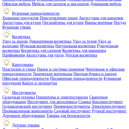
Офисная мебель
Мебель для салонов и магазинов
Домашняя мебель
Кухонные принадлежности
Хранение продуктов
Приготовление пищи
Аксессуары для напитков
Аксессуары для кухни
Органайзеры для кухни
Ванны моечные
Посуда
Кухонная утварь
Косметика
Уход за лицом
Декоративная косметика
Уход за телом
Уход за
волосами
Мужская косметика
Натуральная косметика
Рукодельная
косметика
Косметика для салонов
Косметика для маникюра
Парфюмерия
Аксессуары для ухода
Детская косметика
Канцтовары
Пластилин и глина
Папки и системы хранения
Чертежные и офисные
принадлежности
Творческие материалы
Цветная бумага и картон
Офисные принадлежности
Письменные принадлежности
Бумажная
продукция
Книги и литература
Инструменты
Складская техника
Генераторы и электростанции
Сварочное
оборудование
Инструмент для автосервиса
Станки
Бензоинструмент
Гидравлический инструмент
Пневмоинструменты
Электроинструмент
Промышленные компоненты
Садовый инструмент
Ручной инструмент
Дорожное оборудование
Товары для безопасности
Детские товары