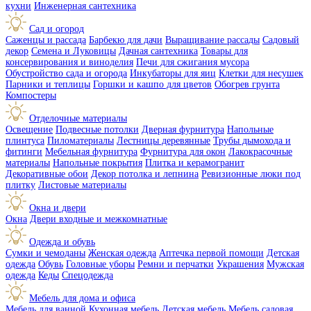
кухни
Инженерная сантехника
Сад и огород
Саженцы и рассада
Барбекю для дачи
Выращивание рассады
Садовый
декор
Семена и Луковицы
Дачная сантехника
Товары для
консервирования и виноделия
Печи для сжигания мусора
Обустройство сада и огорода
Инкубаторы для яиц
Клетки для несушек
Парники и теплицы
Горшки и кашпо для цветов
Обогрев грунта
Компостеры
Отделочные материалы
Освещение
Подвесные потолки
Дверная фурнитура
Напольные
плинтуса
Пиломатериалы
Лестницы деревянные
Трубы дымохода и
фитинги
Мебельная фурнитура
Фурнитура для окон
Лакокрасочные
материалы
Напольные покрытия
Плитка и керамогранит
Декоративные обои
Декор потолка и лепнина
Ревизионные люки под
плитку
Листовые материалы
Окна и двери
Окна
Двери входные и межкомнатные
Одежда и обувь
Сумки и чемоданы
Женская одежда
Аптечка первой помощи
Детская
одежда
Обувь
Головные уборы
Ремни и перчатки
Украшения
Мужская
одежда
Кеды
Спецодежда
Мебель для дома и офиса
Мебель для ванной
Кухонная мебель
Детская мебель
Мебель садовая