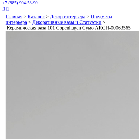
+7 (985) 904-53-90


Главная
>
Каталог
>
Декор интерьера
>
Предметы
интерьера
>
Декоративные вазы и Статуэтки
>
Керамическая ваза 101 Copenhagen Сумо ARCH-00063565