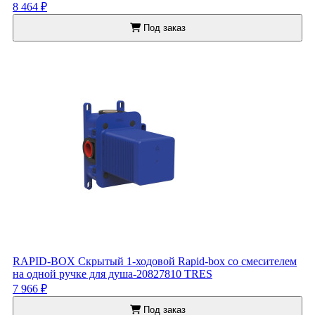
8 464 ₽
Под заказ
RAPID-BOX Скрытый 1-ходовой Rapid-box со смесителем
на одной ручке для душа-20827810 TRES
7 966 ₽
Под заказ