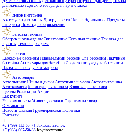
Детская безопасность
Детская бижутерия
Игрушки для детей
Товары
для малышей
Детские товары для игр и отдыха
Декор интерьера
Аксессуары для ванны
Декор для стен
Часы и будильники
Предметы
интерьера
Новогоднее оформление
Бытовая техника
Обогрев и охлаждение
Электроника
Кухонная техника
Техника для
красоты
Техника для дома
Бассейны
Каркасные бассейны
Плавательный бассейн
Спа бассейны
Надувные
бассейны
Аксессуары для бассейна
Средства по уходу за бассейном
Плавательные круги и матрасы
Автотовары
Авто тюнинг
Шины и диски
Автохимия и масла
Автоэлектроника
Автозапчасти
Канистры для топлива
Воронка для топлива
Бренды
Коллекции
Акции
Как купить
Условия оплаты
Условия доставки
Гарантия на товар
О компании
Новости
Склады
Грузоперевозки
Политика
Контакты

+7 (499) 113-65-74
Заказать звонок
+7 (966) 007-58-83
Круглосуточно