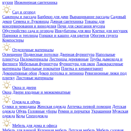
кухни
Инженерная сантехника
Сад и огород
Саженцы и рассада
Барбекю для дачи
Выращивание рассады
Садовый
декор
Семена и Луковицы
Дачная сантехника
Товары для
консервирования и виноделия
Печи для сжигания мусора
Обустройство сада и огорода
Инкубаторы для яиц
Клетки для несушек
Парники и теплицы
Горшки и кашпо для цветов
Обогрев грунта
Компостеры
Отделочные материалы
Освещение
Подвесные потолки
Дверная фурнитура
Напольные
плинтуса
Пиломатериалы
Лестницы деревянные
Трубы дымохода и
фитинги
Мебельная фурнитура
Фурнитура для окон
Лакокрасочные
материалы
Напольные покрытия
Плитка и керамогранит
Декоративные обои
Декор потолка и лепнина
Ревизионные люки под
плитку
Листовые материалы
Окна и двери
Окна
Двери входные и межкомнатные
Одежда и обувь
Сумки и чемоданы
Женская одежда
Аптечка первой помощи
Детская
одежда
Обувь
Головные уборы
Ремни и перчатки
Украшения
Мужская
одежда
Кеды
Спецодежда
Мебель для дома и офиса
Мебель для ванной
Кухонная мебель
Детская мебель
Мебель садовая