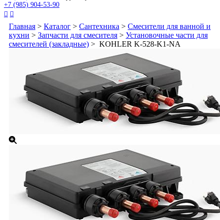
+7 (985) 904-53-90


Главная
>
Каталог
>
Сантехника
>
Смесители для ванной и
кухни
>
Запчасти для смесителя
>
Установочные части для
смесителей (закладные)
> KOHLER K-528-K1-NA