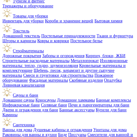
Туризм и фитнес
Тренажеры и оборудование
Товары для уборки
Инвентарь для уборки
Короби и хранение вещей
Бытовая химия
Текстиль
Домашний текстиль
Постельные принадлежности
Ткани и фурнитура
Шторы и карнизы
Ковры и коврики
Постельное белье
Стройматериалы
Дорожные покрытия
Заборы и огорождения
Кирпич, блоки, ЖБИ
Строительные расходные материалы
Металлопрокат
Изоляционные
материалы: тепло, гидро, шумоизоляция
Кровельные материалы и
комплектующие
Щебень, песок, керамзит и другие сыпучие
материалы
Смеси и грунтовки для строительства
Пожарное
оборудование
Фасадные материалы
Скобяные изделия
Опалубка
Ливневая канализация
Сауны и бани
Домашние сауны
Криосауны
Домашние хаммамы
Банные комплексы
Инфракрасные бани
Соляные бани
Печи и парогенераторы для бани
Двери и ограждения для бани
Банные аксессуары
Купели для бани
Камины
Сантехника
Ванны для дома
Душевые кабины и ограждения
Унитазы для дома
Раковины для ванны и кухни
Биде
Писсуары
Смесители для ванной и