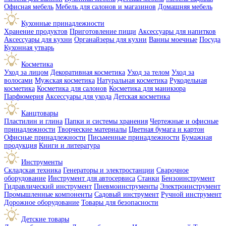
Офисная мебель
Мебель для салонов и магазинов
Домашняя мебель
Кухонные принадлежности
Хранение продуктов
Приготовление пищи
Аксессуары для напитков
Аксессуары для кухни
Органайзеры для кухни
Ванны моечные
Посуда
Кухонная утварь
Косметика
Уход за лицом
Декоративная косметика
Уход за телом
Уход за
волосами
Мужская косметика
Натуральная косметика
Рукодельная
косметика
Косметика для салонов
Косметика для маникюра
Парфюмерия
Аксессуары для ухода
Детская косметика
Канцтовары
Пластилин и глина
Папки и системы хранения
Чертежные и офисные
принадлежности
Творческие материалы
Цветная бумага и картон
Офисные принадлежности
Письменные принадлежности
Бумажная
продукция
Книги и литература
Инструменты
Складская техника
Генераторы и электростанции
Сварочное
оборудование
Инструмент для автосервиса
Станки
Бензоинструмент
Гидравлический инструмент
Пневмоинструменты
Электроинструмент
Промышленные компоненты
Садовый инструмент
Ручной инструмент
Дорожное оборудование
Товары для безопасности
Детские товары