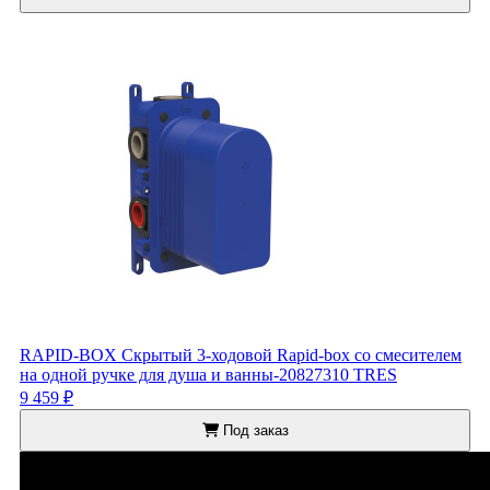
RAPID-BOX Скрытый 3-ходовой Rapid-box со смесителем
на одной ручке для душа и ванны-20827310 TRES
9 459 ₽
Под заказ