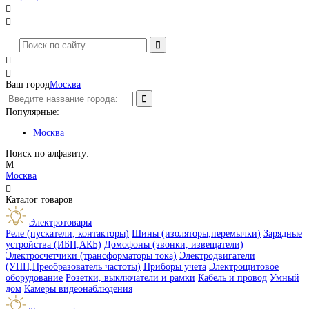




Ваш город
Москва
Популярные:
Москва
Поиск по алфавиту:
М
Москва

Каталог товаров
Электротовары
Реле (пускатели, контакторы)
Шины (изоляторы,перемычки)
Зарядные
устройства (ИБП,АКБ)
Домофоны (звонки, извещатели)
Электросчетчики (трансформаторы тока)
Электродвигатели
(УПП,Преобразователь частоты)
Приборы учета
Электрощитовое
оборудование
Розетки, выключатели и рамки
Кабель и провод
Умный
дом
Камеры видеонаблюдения