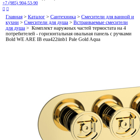
+7 (985) 904-53-90


Главная
>
Каталог
>
Сантехника
>
Смесители для ванной и
кухни
>
Смесители для душа
>
Встраиваемые смесители
для душа
> Комплект наружных частей термостата на 4
потребителей - горизонтальная овальная панель с ручками
Bold WE ARE IB eua422iinb1 Pale Gold Aqua