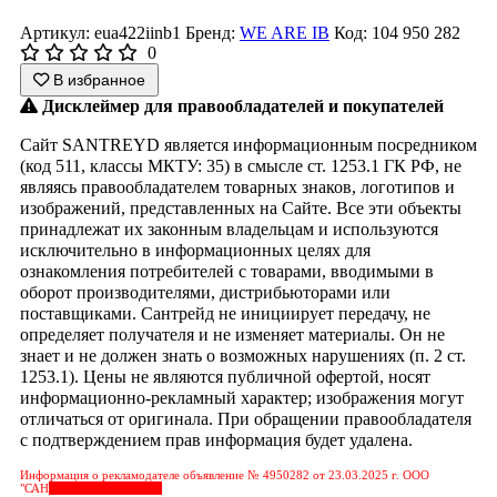
Артикул: eua422iinb1
Бренд:
WE ARE IB
Код: 104 950 282
0
В избранное
Дисклеймер для правообладателей и покупателей
Сайт SANTREYD является информационным посредником
(код 511, классы МКТУ: 35) в смысле ст. 1253.1 ГК РФ, не
являясь правообладателем товарных знаков, логотипов и
изображений, представленных на Сайте. Все эти объекты
принадлежат их законным владельцам и используются
исключительно в информационных целях для
ознакомления потребителей с товарами, вводимыми в
оборот производителями, дистрибьюторами или
поставщиками. Сантрейд не инициирует передачу, не
определяет получателя и не изменяет материалы. Он не
знает и не должен знать о возможных нарушениях (п. 2 ст.
1253.1). Цены не являются публичной офертой, носят
информационно-рекламный характер; изображения могут
отличаться от оригинала. При обращении правообладателя
с подтверждением прав информация будет удалена.
Информация о рекламодателе объявление № 4950282 от 23.03.2025 г. ООО
"САН
&nbps;&nbps;&nbps;