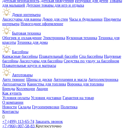
Детская безопасность
Детская бижутерия
Игрушки для детей
Товары
для малышей
Детские товары для игр и отдыха
Декор интерьера
Аксессуары для ванны
Декор для стен
Часы и будильники
Предметы
интерьера
Новогоднее оформление
Бытовая техника
Обогрев и охлаждение
Электроника
Кухонная техника
Техника для
красоты
Техника для дома
Бассейны
Каркасные бассейны
Плавательный бассейн
Спа бассейны
Надувные
бассейны
Аксессуары для бассейна
Средства по уходу за бассейном
Плавательные круги и матрасы
Автотовары
Авто тюнинг
Шины и диски
Автохимия и масла
Автоэлектроника
Автозапчасти
Канистры для топлива
Воронка для топлива
Бренды
Коллекции
Акции
Как купить
Условия оплаты
Условия доставки
Гарантия на товар
О компании
Новости
Склады
Грузоперевозки
Политика
Контакты

+7 (499) 113-65-74
Заказать звонок
+7 (966) 007-58-83
Круглосуточно