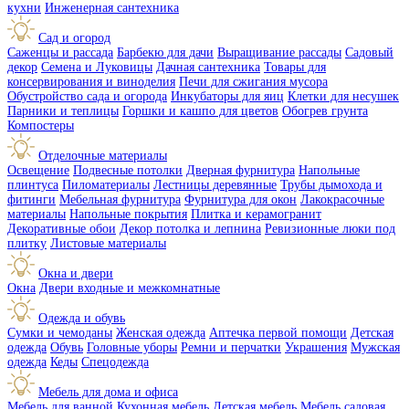
кухни
Инженерная сантехника
Сад и огород
Саженцы и рассада
Барбекю для дачи
Выращивание рассады
Садовый
декор
Семена и Луковицы
Дачная сантехника
Товары для
консервирования и виноделия
Печи для сжигания мусора
Обустройство сада и огорода
Инкубаторы для яиц
Клетки для несушек
Парники и теплицы
Горшки и кашпо для цветов
Обогрев грунта
Компостеры
Отделочные материалы
Освещение
Подвесные потолки
Дверная фурнитура
Напольные
плинтуса
Пиломатериалы
Лестницы деревянные
Трубы дымохода и
фитинги
Мебельная фурнитура
Фурнитура для окон
Лакокрасочные
материалы
Напольные покрытия
Плитка и керамогранит
Декоративные обои
Декор потолка и лепнина
Ревизионные люки под
плитку
Листовые материалы
Окна и двери
Окна
Двери входные и межкомнатные
Одежда и обувь
Сумки и чемоданы
Женская одежда
Аптечка первой помощи
Детская
одежда
Обувь
Головные уборы
Ремни и перчатки
Украшения
Мужская
одежда
Кеды
Спецодежда
Мебель для дома и офиса
Мебель для ванной
Кухонная мебель
Детская мебель
Мебель садовая