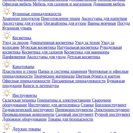
Офисная мебель
Мебель для салонов и магазинов
Домашняя мебель
Кухонные принадлежности
Хранение продуктов
Приготовление пищи
Аксессуары для напитков
Аксессуары для кухни
Органайзеры для кухни
Ванны моечные
Посуда
Кухонная утварь
Косметика
Уход за лицом
Декоративная косметика
Уход за телом
Уход за
волосами
Мужская косметика
Натуральная косметика
Рукодельная
косметика
Косметика для салонов
Косметика для маникюра
Парфюмерия
Аксессуары для ухода
Детская косметика
Канцтовары
Пластилин и глина
Папки и системы хранения
Чертежные и офисные
принадлежности
Творческие материалы
Цветная бумага и картон
Офисные принадлежности
Письменные принадлежности
Бумажная
продукция
Книги и литература
Инструменты
Складская техника
Генераторы и электростанции
Сварочное
оборудование
Инструмент для автосервиса
Станки
Бензоинструмент
Гидравлический инструмент
Пневмоинструменты
Электроинструмент
Промышленные компоненты
Садовый инструмент
Ручной инструмент
Дорожное оборудование
Товары для безопасности
Детские товары