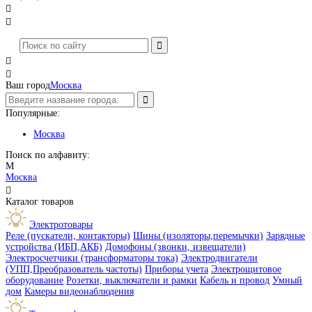




Ваш город
Москва
Популярные:
Москва
Поиск по алфавиту:
М
Москва

Каталог товаров
Электротовары
Реле (пускатели, контакторы)
Шины (изоляторы,перемычки)
Зарядные
устройства (ИБП,АКБ)
Домофоны (звонки, извещатели)
Электросчетчики (трансформаторы тока)
Электродвигатели
(УПП,Преобразователь частоты)
Приборы учета
Электрощитовое
оборудование
Розетки, выключатели и рамки
Кабель и провод
Умный
дом
Камеры видеонаблюдения