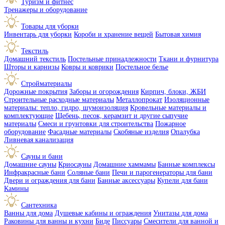
Туризм и фитнес
Тренажеры и оборудование
Товары для уборки
Инвентарь для уборки
Короби и хранение вещей
Бытовая химия
Текстиль
Домашний текстиль
Постельные принадлежности
Ткани и фурнитура
Шторы и карнизы
Ковры и коврики
Постельное белье
Стройматериалы
Дорожные покрытия
Заборы и огорождения
Кирпич, блоки, ЖБИ
Строительные расходные материалы
Металлопрокат
Изоляционные
материалы: тепло, гидро, шумоизоляция
Кровельные материалы и
комплектующие
Щебень, песок, керамзит и другие сыпучие
материалы
Смеси и грунтовки для строительства
Пожарное
оборудование
Фасадные материалы
Скобяные изделия
Опалубка
Ливневая канализация
Сауны и бани
Домашние сауны
Криосауны
Домашние хаммамы
Банные комплексы
Инфракрасные бани
Соляные бани
Печи и парогенераторы для бани
Двери и ограждения для бани
Банные аксессуары
Купели для бани
Камины
Сантехника
Ванны для дома
Душевые кабины и ограждения
Унитазы для дома
Раковины для ванны и кухни
Биде
Писсуары
Смесители для ванной и