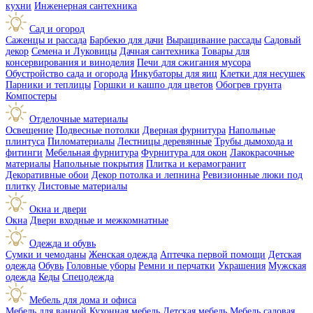
кухни
Инженерная сантехника
Сад и огород
Саженцы и рассада
Барбекю для дачи
Выращивание рассады
Садовый
декор
Семена и Луковицы
Дачная сантехника
Товары для
консервирования и виноделия
Печи для сжигания мусора
Обустройство сада и огорода
Инкубаторы для яиц
Клетки для несушек
Парники и теплицы
Горшки и кашпо для цветов
Обогрев грунта
Компостеры
Отделочные материалы
Освещение
Подвесные потолки
Дверная фурнитура
Напольные
плинтуса
Пиломатериалы
Лестницы деревянные
Трубы дымохода и
фитинги
Мебельная фурнитура
Фурнитура для окон
Лакокрасочные
материалы
Напольные покрытия
Плитка и керамогранит
Декоративные обои
Декор потолка и лепнина
Ревизионные люки под
плитку
Листовые материалы
Окна и двери
Окна
Двери входные и межкомнатные
Одежда и обувь
Сумки и чемоданы
Женская одежда
Аптечка первой помощи
Детская
одежда
Обувь
Головные уборы
Ремни и перчатки
Украшения
Мужская
одежда
Кеды
Спецодежда
Мебель для дома и офиса
Мебель для ванной
Кухонная мебель
Детская мебель
Мебель садовая