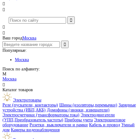




Ваш город
Москва
Популярные:
Москва
Поиск по алфавиту:
М
Москва

Каталог товаров
Электротовары
Реле (пускатели, контакторы)
Шины (изоляторы,перемычки)
Зарядные
устройства (ИБП,АКБ)
Домофоны (звонки, извещатели)
Электросчетчики (трансформаторы тока)
Электродвигатели
(УПП,Преобразователь частоты)
Приборы учета
Электрощитовое
оборудование
Розетки, выключатели и рамки
Кабель и провод
Умный
дом
Камеры видеонаблюдения