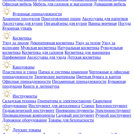
Офисная мебель
Мебель для салонов и магазинов
Домашняя мебель
Кухонные принадлежности
Хранение продуктов
Приготовление пищи
Аксессуары для напитков
Аксессуары для кухни
Органайзеры для кухни
Ванны моечные
Посуда
Кухонная утварь
Косметика
Уход за лицом
Декоративная косметика
Уход за телом
Уход за
волосами
Мужская косметика
Натуральная косметика
Рукодельная
косметика
Косметика для салонов
Косметика для маникюра
Парфюмерия
Аксессуары для ухода
Детская косметика
Канцтовары
Пластилин и глина
Папки и системы хранения
Чертежные и офисные
принадлежности
Творческие материалы
Цветная бумага и картон
Офисные принадлежности
Письменные принадлежности
Бумажная
продукция
Книги и литература
Инструменты
Складская техника
Генераторы и электростанции
Сварочное
оборудование
Инструмент для автосервиса
Станки
Бензоинструмент
Гидравлический инструмент
Пневмоинструменты
Электроинструмент
Промышленные компоненты
Садовый инструмент
Ручной инструмент
Дорожное оборудование
Товары для безопасности
Детские товары