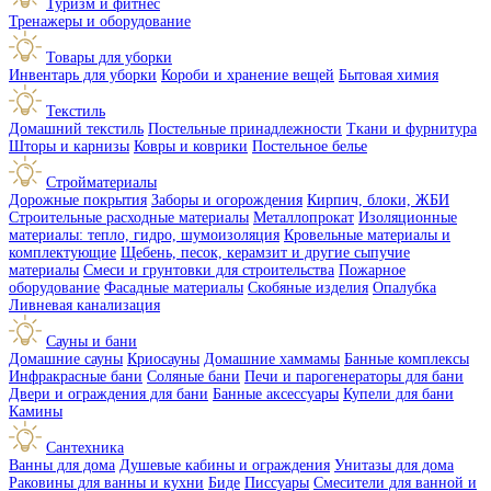
Туризм и фитнес
Тренажеры и оборудование
Товары для уборки
Инвентарь для уборки
Короби и хранение вещей
Бытовая химия
Текстиль
Домашний текстиль
Постельные принадлежности
Ткани и фурнитура
Шторы и карнизы
Ковры и коврики
Постельное белье
Стройматериалы
Дорожные покрытия
Заборы и огорождения
Кирпич, блоки, ЖБИ
Строительные расходные материалы
Металлопрокат
Изоляционные
материалы: тепло, гидро, шумоизоляция
Кровельные материалы и
комплектующие
Щебень, песок, керамзит и другие сыпучие
материалы
Смеси и грунтовки для строительства
Пожарное
оборудование
Фасадные материалы
Скобяные изделия
Опалубка
Ливневая канализация
Сауны и бани
Домашние сауны
Криосауны
Домашние хаммамы
Банные комплексы
Инфракрасные бани
Соляные бани
Печи и парогенераторы для бани
Двери и ограждения для бани
Банные аксессуары
Купели для бани
Камины
Сантехника
Ванны для дома
Душевые кабины и ограждения
Унитазы для дома
Раковины для ванны и кухни
Биде
Писсуары
Смесители для ванной и