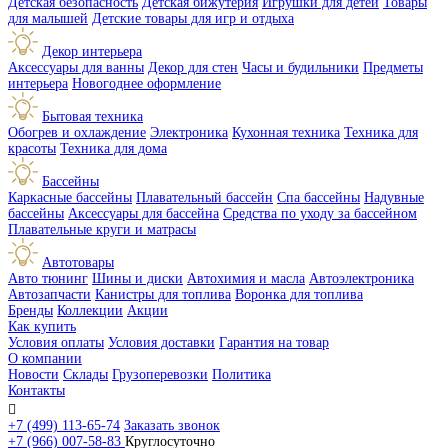
Детская безопасность
Детская бижутерия
Игрушки для детей
Товары
для малышей
Детские товары для игр и отдыха
Декор интерьера
Аксессуары для ванны
Декор для стен
Часы и будильники
Предметы
интерьера
Новогоднее оформление
Бытовая техника
Обогрев и охлаждение
Электроника
Кухонная техника
Техника для
красоты
Техника для дома
Бассейны
Каркасные бассейны
Плавательный бассейн
Спа бассейны
Надувные
бассейны
Аксессуары для бассейна
Средства по уходу за бассейном
Плавательные круги и матрасы
Автотовары
Авто тюнинг
Шины и диски
Автохимия и масла
Автоэлектроника
Автозапчасти
Канистры для топлива
Воронка для топлива
Бренды
Коллекции
Акции
Как купить
Условия оплаты
Условия доставки
Гарантия на товар
О компании
Новости
Склады
Грузоперевозки
Политика
Контакты

+7 (499) 113-65-74
Заказать звонок
+7 (966) 007-58-83
Круглосуточно