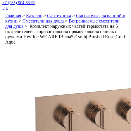
+7 (985) 904-53-90


Главная
>
Каталог
>
Сантехника
>
Смесители для ванной и
кухни
>
Смесители для душа
>
Встраиваемые смесители
для душа
> Комплект наружных частей термостата на 5
потребителей - горизонтальная прямоугольная панель с
ручками Hey Joe WE ARE IB eua521srnhj Brushed Rose Gold
Aqua