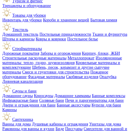
Туризм и фитнес
Тренажеры и оборудование
Товары для уборки
Инвентарь для уборки
Короби и хранение вещей
Бытовая химия
Текстиль
Домашний текстиль
Постельные принадлежности
Ткани и фурнитура
Шторы и карнизы
Ковры и коврики
Постельное белье
Стройматериалы
Дорожные покрытия
Заборы и огорождения
Кирпич, блоки, ЖБИ
Строительные расходные материалы
Металлопрокат
Изоляционные
материалы: тепло, гидро, шумоизоляция
Кровельные материалы и
комплектующие
Щебень, песок, керамзит и другие сыпучие
материалы
Смеси и грунтовки для строительства
Пожарное
оборудование
Фасадные материалы
Скобяные изделия
Опалубка
Ливневая канализация
Сауны и бани
Домашние сауны
Криосауны
Домашние хаммамы
Банные комплексы
Инфракрасные бани
Соляные бани
Печи и парогенераторы для бани
Двери и ограждения для бани
Банные аксессуары
Купели для бани
Камины
Сантехника
Ванны для дома
Душевые кабины и ограждения
Унитазы для дома
Раковины для ванны и кухни
Биде
Писсуары
Смесители для ванной и