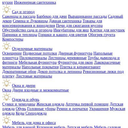
кухни
Инженерная сантехника
Сад и огород
Саженцы и рассада
Барбекю для дачи
Выращивание рассады
Садовый
декор
Семена и Луковицы
Дачная сантехника
Товары для
консервирования и виноделия
Печи для сжигания мусора
Обустройство сада и огорода
Инкубаторы для яиц
Клетки для несушек
Парники и теплицы
Горшки и кашпо для цветов
Обогрев грунта
Компостеры
Отделочные материалы
Освещение
Подвесные потолки
Дверная фурнитура
Напольные
плинтуса
Пиломатериалы
Лестницы деревянные
Трубы дымохода и
фитинги
Мебельная фурнитура
Фурнитура для окон
Лакокрасочные
материалы
Напольные покрытия
Плитка и керамогранит
Декоративные обои
Декор потолка и лепнина
Ревизионные люки под
плитку
Листовые материалы
Окна и двери
Окна
Двери входные и межкомнатные
Одежда и обувь
Сумки и чемоданы
Женская одежда
Аптечка первой помощи
Детская
одежда
Обувь
Головные уборы
Ремни и перчатки
Украшения
Мужская
одежда
Кеды
Спецодежда
Мебель для дома и офиса
Мебель для ванной
Кухонная мебель
Детская мебель
Мебель садовая