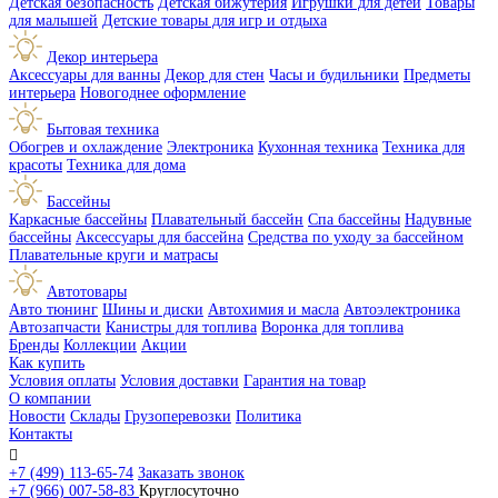
Детская безопасность
Детская бижутерия
Игрушки для детей
Товары
для малышей
Детские товары для игр и отдыха
Декор интерьера
Аксессуары для ванны
Декор для стен
Часы и будильники
Предметы
интерьера
Новогоднее оформление
Бытовая техника
Обогрев и охлаждение
Электроника
Кухонная техника
Техника для
красоты
Техника для дома
Бассейны
Каркасные бассейны
Плавательный бассейн
Спа бассейны
Надувные
бассейны
Аксессуары для бассейна
Средства по уходу за бассейном
Плавательные круги и матрасы
Автотовары
Авто тюнинг
Шины и диски
Автохимия и масла
Автоэлектроника
Автозапчасти
Канистры для топлива
Воронка для топлива
Бренды
Коллекции
Акции
Как купить
Условия оплаты
Условия доставки
Гарантия на товар
О компании
Новости
Склады
Грузоперевозки
Политика
Контакты

+7 (499) 113-65-74
Заказать звонок
+7 (966) 007-58-83
Круглосуточно