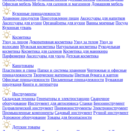
Офисная мебель
Мебель для салонов и магазинов
Домашняя мебель
Кухонные принадлежности
Хранение продуктов
Приготовление пищи
Аксессуары для напитков
Аксессуары для кухни
Органайзеры для кухни
Ванны моечные
Посуда
Кухонная утварь
Косметика
Уход за лицом
Декоративная косметика
Уход за телом
Уход за
волосами
Мужская косметика
Натуральная косметика
Рукодельная
косметика
Косметика для салонов
Косметика для маникюра
Парфюмерия
Аксессуары для ухода
Детская косметика
Канцтовары
Пластилин и глина
Папки и системы хранения
Чертежные и офисные
принадлежности
Творческие материалы
Цветная бумага и картон
Офисные принадлежности
Письменные принадлежности
Бумажная
продукция
Книги и литература
Инструменты
Складская техника
Генераторы и электростанции
Сварочное
оборудование
Инструмент для автосервиса
Станки
Бензоинструмент
Гидравлический инструмент
Пневмоинструменты
Электроинструмент
Промышленные компоненты
Садовый инструмент
Ручной инструмент
Дорожное оборудование
Товары для безопасности
Детские товары