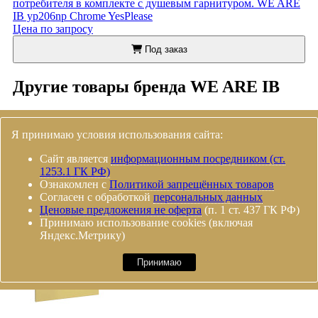
потребителя в комплекте с душевым гарнитуром. WE ARE
IB yp206np Chrome YesPlease
Цена по запросу
Под заказ
Другие товары бренда WE ARE IB
Я принимаю условия использования сайта:
Сайт является
информационным посредником (ст.
1253.1 ГК РФ)
Ознакомлен с
Политикой запрещённых товаров
Согласен с обработкой
персональных данных
Ценовые предложения не оферта
(п. 1 ст. 437 ГК РФ)
Принимаю использование cookies (включая
Яндекс.Метрику)
Принимаю