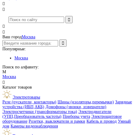




Ваш город
Москва
Популярные:
Москва
Поиск по алфавиту:
М
Москва

Каталог товаров
Электротовары
Реле (пускатели, контакторы)
Шины (изоляторы,перемычки)
Зарядные
устройства (ИБП,АКБ)
Домофоны (звонки, извещатели)
Электросчетчики (трансформаторы тока)
Электродвигатели
(УПП,Преобразователь частоты)
Приборы учета
Электрощитовое
оборудование
Розетки, выключатели и рамки
Кабель и провод
Умный
дом
Камеры видеонаблюдения