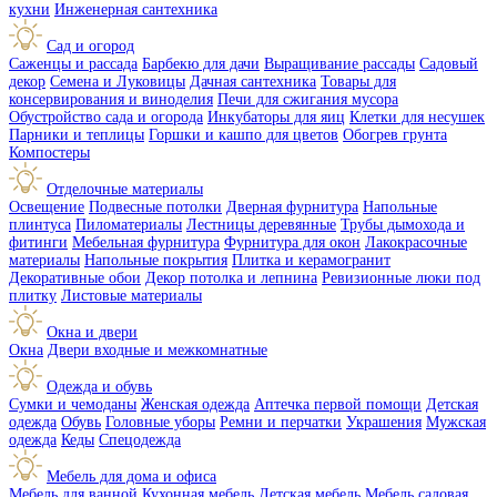
кухни
Инженерная сантехника
Сад и огород
Саженцы и рассада
Барбекю для дачи
Выращивание рассады
Садовый
декор
Семена и Луковицы
Дачная сантехника
Товары для
консервирования и виноделия
Печи для сжигания мусора
Обустройство сада и огорода
Инкубаторы для яиц
Клетки для несушек
Парники и теплицы
Горшки и кашпо для цветов
Обогрев грунта
Компостеры
Отделочные материалы
Освещение
Подвесные потолки
Дверная фурнитура
Напольные
плинтуса
Пиломатериалы
Лестницы деревянные
Трубы дымохода и
фитинги
Мебельная фурнитура
Фурнитура для окон
Лакокрасочные
материалы
Напольные покрытия
Плитка и керамогранит
Декоративные обои
Декор потолка и лепнина
Ревизионные люки под
плитку
Листовые материалы
Окна и двери
Окна
Двери входные и межкомнатные
Одежда и обувь
Сумки и чемоданы
Женская одежда
Аптечка первой помощи
Детская
одежда
Обувь
Головные уборы
Ремни и перчатки
Украшения
Мужская
одежда
Кеды
Спецодежда
Мебель для дома и офиса
Мебель для ванной
Кухонная мебель
Детская мебель
Мебель садовая