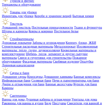
Туризм и фитнес
Тренажеры и оборудование
Товары для уборки
Инвентарь для уборки
Короби и хранение вещей
Бытовая химия
Текстиль
Домашний текстиль
Постельные принадлежности
Ткани и фурнитура
Шторы и карнизы
Ковры и коврики
Постельное белье
Стройматериалы
Дорожные покрытия
Заборы и огорождения
Кирпич, блоки, ЖБИ
Строительные расходные материалы
Металлопрокат
Изоляционные
материалы: тепло, гидро, шумоизоляция
Кровельные материалы и
комплектующие
Щебень, песок, керамзит и другие сыпучие
материалы
Смеси и грунтовки для строительства
Пожарное
оборудование
Фасадные материалы
Скобяные изделия
Опалубка
Ливневая канализация
Сауны и бани
Домашние сауны
Криосауны
Домашние хаммамы
Банные комплексы
Инфракрасные бани
Соляные бани
Печи и парогенераторы для бани
Двери и ограждения для бани
Банные аксессуары
Купели для бани
Камины
Сантехника
Ванны для дома
Душевые кабины и ограждения
Унитазы для дома
Раковины для ванны и кухни
Биде
Писсуары
Смесители для ванной и