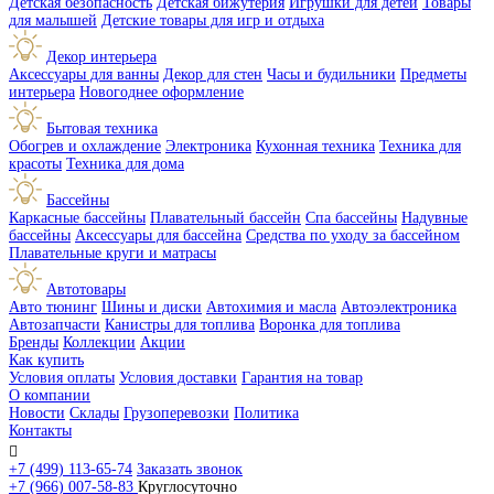
Детская безопасность
Детская бижутерия
Игрушки для детей
Товары
для малышей
Детские товары для игр и отдыха
Декор интерьера
Аксессуары для ванны
Декор для стен
Часы и будильники
Предметы
интерьера
Новогоднее оформление
Бытовая техника
Обогрев и охлаждение
Электроника
Кухонная техника
Техника для
красоты
Техника для дома
Бассейны
Каркасные бассейны
Плавательный бассейн
Спа бассейны
Надувные
бассейны
Аксессуары для бассейна
Средства по уходу за бассейном
Плавательные круги и матрасы
Автотовары
Авто тюнинг
Шины и диски
Автохимия и масла
Автоэлектроника
Автозапчасти
Канистры для топлива
Воронка для топлива
Бренды
Коллекции
Акции
Как купить
Условия оплаты
Условия доставки
Гарантия на товар
О компании
Новости
Склады
Грузоперевозки
Политика
Контакты

+7 (499) 113-65-74
Заказать звонок
+7 (966) 007-58-83
Круглосуточно