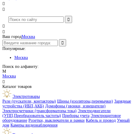




Ваш город
Москва
Популярные:
Москва
Поиск по алфавиту:
М
Москва

Каталог товаров
Электротовары
Реле (пускатели, контакторы)
Шины (изоляторы,перемычки)
Зарядные
устройства (ИБП,АКБ)
Домофоны (звонки, извещатели)
Электросчетчики (трансформаторы тока)
Электродвигатели
(УПП,Преобразователь частоты)
Приборы учета
Электрощитовое
оборудование
Розетки, выключатели и рамки
Кабель и провод
Умный
дом
Камеры видеонаблюдения