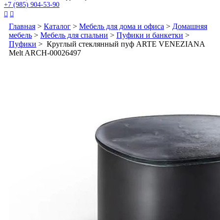
+7 (985) 904-53-90


Главная
>
Каталог
>
Мебель для дома и офиса
>
Домашняя
мебель
>
Мебель для спальни
>
Пуфики и банкетки
>
Пуфики
> Круглый стеклянный пуф ARTE VENEZIANA
Melt ARCH-00026497