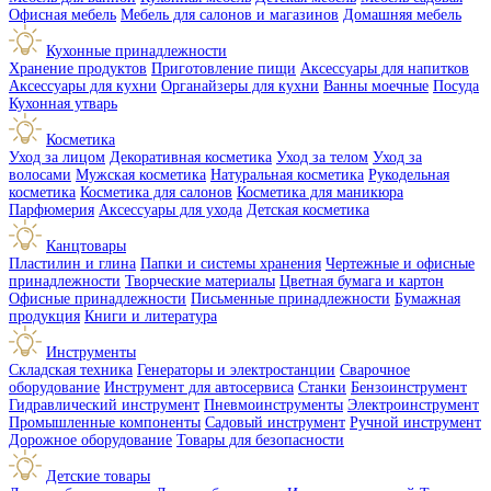
Офисная мебель
Мебель для салонов и магазинов
Домашняя мебель
Кухонные принадлежности
Хранение продуктов
Приготовление пищи
Аксессуары для напитков
Аксессуары для кухни
Органайзеры для кухни
Ванны моечные
Посуда
Кухонная утварь
Косметика
Уход за лицом
Декоративная косметика
Уход за телом
Уход за
волосами
Мужская косметика
Натуральная косметика
Рукодельная
косметика
Косметика для салонов
Косметика для маникюра
Парфюмерия
Аксессуары для ухода
Детская косметика
Канцтовары
Пластилин и глина
Папки и системы хранения
Чертежные и офисные
принадлежности
Творческие материалы
Цветная бумага и картон
Офисные принадлежности
Письменные принадлежности
Бумажная
продукция
Книги и литература
Инструменты
Складская техника
Генераторы и электростанции
Сварочное
оборудование
Инструмент для автосервиса
Станки
Бензоинструмент
Гидравлический инструмент
Пневмоинструменты
Электроинструмент
Промышленные компоненты
Садовый инструмент
Ручной инструмент
Дорожное оборудование
Товары для безопасности
Детские товары