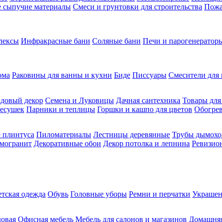
ие сыпучие материалы
Смеси и грунтовки для строительства
Пожа
лексы
Инфракрасные бани
Соляные бани
Печи и парогенераторы
ома
Раковины для ванны и кухни
Биде
Писсуары
Смесители для 
довый декор
Семена и Луковицы
Дачная сантехника
Товары для
несушек
Парники и теплицы
Горшки и кашпо для цветов
Обогрев
 плинтуса
Пиломатериалы
Лестницы деревянные
Трубы дымохо
амогранит
Декоративные обои
Декор потолка и лепнина
Ревизио
етская одежда
Обувь
Головные уборы
Ремни и перчатки
Украшен
довая
Офисная мебель
Мебель для салонов и магазинов
Домашняя