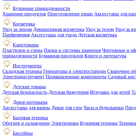
Кухонные принадлежности
Хранение продуктов
Приготовление пищи
Аксессуары для на
Косметика
Уход за лицом
Декоративная косметика
Уход за телом
Уход за в
Парфюмерия
Аксессуары для ухода
Детская косметика
Канцтовары
Пластилин и глина
Папки и системы хранения
Чертежные и о
принадлежности
Бумажная продукция
Книги и литература
Инструменты
Складская техника
Генераторы и электростанции
Сварочное об
Электроинструмент
Промышленные компоненты
Садовый инс
Детские товары
Детская безопасность
Детская бижутерия
Игрушки для детей
Т
Декор интерьера
Аксессуары для ванны
Декор для стен
Часы и будильники
Пред
Бытовая техника
Обогрев и охлаждение
Электроника
Кухонная техника
Техника
Бассейны