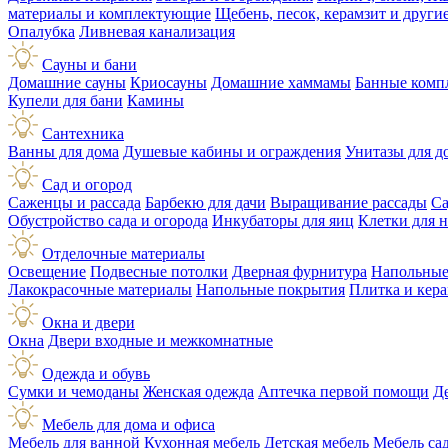
материалы и комплектующие
Щебень, песок, керамзит и друг
Опалубка
Ливневая канализация
Сауны и бани
Домашние сауны
Криосауны
Домашние хаммамы
Банные комп
Купели для бани
Камины
Сантехника
Ванны для дома
Душевые кабины и ограждения
Унитазы для д
Сад и огород
Саженцы и рассада
Барбекю для дачи
Выращивание рассады
Са
Обустройство сада и огорода
Инкубаторы для яиц
Клетки для 
Отделочные материалы
Освещение
Подвесные потолки
Дверная фурнитура
Напольные
Лакокрасочные материалы
Напольные покрытия
Плитка и кер
Окна и двери
Окна
Двери входные и межкомнатные
Одежда и обувь
Сумки и чемоданы
Женская одежда
Аптечка первой помощи
Д
Мебель для дома и офиса
Мебель для ванной
Кухонная мебель
Детская мебель
Мебель са