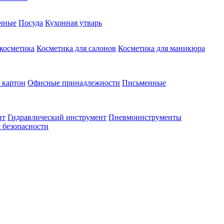
чные
Посуда
Кухонная утварь
 косметика
Косметика для салонов
Косметика для маникюра
 картон
Офисные принадлежности
Письменные
нт
Гидравлический инструмент
Пневмоинструменты
 безопасности