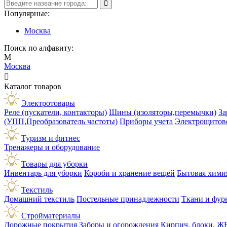
Популярные:
Москва
Поиск по алфавиту:
М
Москва

Каталог товаров
Электротовары
Реле (пускатели, контакторы)
Шины (изоляторы,перемычки)
За
(УПП,Преобразователь частоты)
Приборы учета
Электрощитов
Туризм и фитнес
Тренажеры и оборудование
Товары для уборки
Инвентарь для уборки
Короби и хранение вещей
Бытовая хими
Текстиль
Домашний текстиль
Постельные принадлежности
Ткани и фур
Стройматериалы
Дорожные покрытия
Заборы и огорождения
Кирпич, блоки, Ж