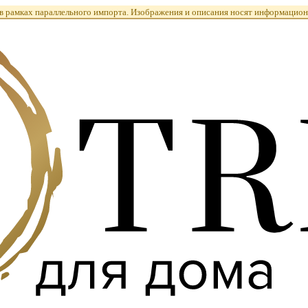
 рамках параллельного импорта. Изображения и описания носят информацион