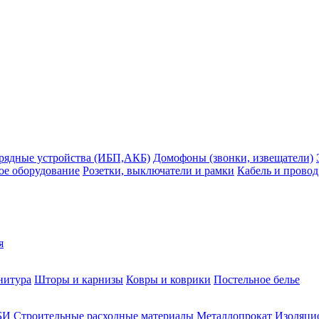
рядные устройства (ИБП,АКБ)
Домофоны (звонки, извещатели)
ое оборудование
Розетки, выключатели и рамки
Кабель и провод
я
нитура
Шторы и карнизы
Ковры и коврики
Постельное белье
БИ
Строительные расходные материалы
Металлопрокат
Изоляцио