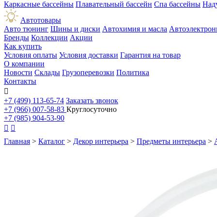
Каркасные бассейны
Плавательный бассейн
Спа бассейны
Над
Автотовары
Авто тюнинг
Шины и диски
Автохимия и масла
Автоэлектрон
Бренды
Коллекции
Акции
Как купить
Условия оплаты
Условия доставки
Гарантия на товар
О компании
Новости
Склады
Грузоперевозки
Политика
Контакты

+7 (499) 113-65-74
Заказать звонок
+7 (966) 007-58-83
Круглосуточно
+7 (985) 904-53-90


Главная
>
Каталог
>
Декор интерьера
>
Предметы интерьера
>