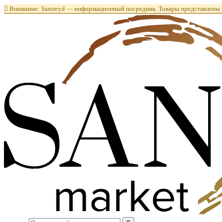

Внимание: Santreyd — информационный посредник. Товары представлены в