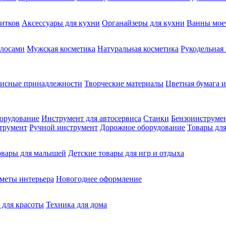
питков
Аксессуары для кухни
Органайзеры для кухни
Ванны мое
олосами
Мужская косметика
Натуральная косметика
Рукодельная
фисные принадлежности
Творческие материалы
Цветная бумага и
орудование
Инструмент для автосервиса
Станки
Бензоинструме
трумент
Ручной инструмент
Дорожное оборудование
Товары для
овары для малышей
Детские товары для игр и отдыха
меты интерьера
Новогоднее оформление
 для красоты
Техника для дома