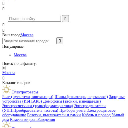




Ваш город
Москва
Популярные:
Москва
Поиск по алфавиту:
М
Москва

Каталог товаров
Электротовары
Реле (пускатели, контакторы)
Шины (изоляторы,перемычки)
Зарядные
устройства (ИБП,АКБ)
Домофоны (звонки, извещатели)
Электросчетчики (трансформаторы тока)
Электродвигатели
(УПП,Преобразователь частоты)
Приборы учета
Электрощитовое
оборудование
Розетки, выключатели и рамки
Кабель и провод
Умный
дом
Камеры видеонаблюдения