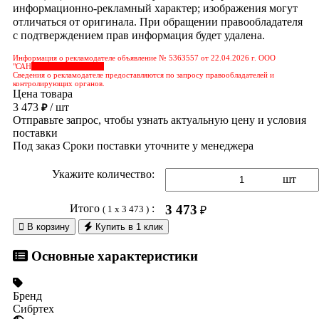
информационно-рекламный характер; изображения могут
отличаться от оригинала. При обращении правообладателя
с подтверждением прав информация будет удалена.
Информация о рекламодателе объявление № 5363557 от 22.04.2026 г. ООО
"САН
&nbps;&nbps;&nbps;
Сведения о рекламодателе предоставляются по запросу правообладателей и
контролирующих органов.
Цена товара
3 473
/ шт
₽
Отправьте запрос, чтобы узнать актуальную цену и условия
поставки
Под заказ
Сроки поставки уточните у менеджера
Укажите количество:
шт
Итого
:
3 473
( 1 x 3 473 )
₽

В корзину
Купить в 1 клик
Основные характеристики
Бренд
Сибртех