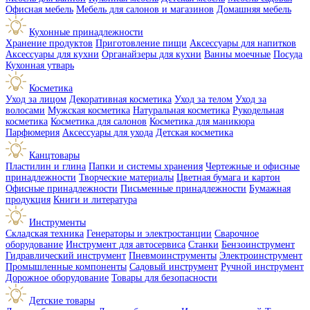
Офисная мебель
Мебель для салонов и магазинов
Домашняя мебель
Кухонные принадлежности
Хранение продуктов
Приготовление пищи
Аксессуары для напитков
Аксессуары для кухни
Органайзеры для кухни
Ванны моечные
Посуда
Кухонная утварь
Косметика
Уход за лицом
Декоративная косметика
Уход за телом
Уход за
волосами
Мужская косметика
Натуральная косметика
Рукодельная
косметика
Косметика для салонов
Косметика для маникюра
Парфюмерия
Аксессуары для ухода
Детская косметика
Канцтовары
Пластилин и глина
Папки и системы хранения
Чертежные и офисные
принадлежности
Творческие материалы
Цветная бумага и картон
Офисные принадлежности
Письменные принадлежности
Бумажная
продукция
Книги и литература
Инструменты
Складская техника
Генераторы и электростанции
Сварочное
оборудование
Инструмент для автосервиса
Станки
Бензоинструмент
Гидравлический инструмент
Пневмоинструменты
Электроинструмент
Промышленные компоненты
Садовый инструмент
Ручной инструмент
Дорожное оборудование
Товары для безопасности
Детские товары