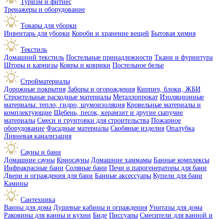
Туризм и фитнес
Тренажеры и оборудование
Товары для уборки
Инвентарь для уборки
Короби и хранение вещей
Бытовая химия
Текстиль
Домашний текстиль
Постельные принадлежности
Ткани и фурнитура
Шторы и карнизы
Ковры и коврики
Постельное белье
Стройматериалы
Дорожные покрытия
Заборы и огорождения
Кирпич, блоки, ЖБИ
Строительные расходные материалы
Металлопрокат
Изоляционные
материалы: тепло, гидро, шумоизоляция
Кровельные материалы и
комплектующие
Щебень, песок, керамзит и другие сыпучие
материалы
Смеси и грунтовки для строительства
Пожарное
оборудование
Фасадные материалы
Скобяные изделия
Опалубка
Ливневая канализация
Сауны и бани
Домашние сауны
Криосауны
Домашние хаммамы
Банные комплексы
Инфракрасные бани
Соляные бани
Печи и парогенераторы для бани
Двери и ограждения для бани
Банные аксессуары
Купели для бани
Камины
Сантехника
Ванны для дома
Душевые кабины и ограждения
Унитазы для дома
Раковины для ванны и кухни
Биде
Писсуары
Смесители для ванной и