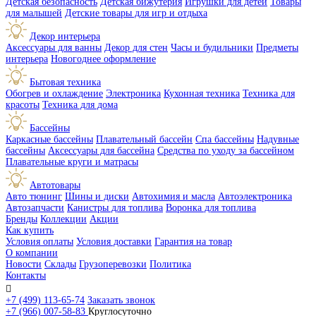
Детская безопасность
Детская бижутерия
Игрушки для детей
Товары
для малышей
Детские товары для игр и отдыха
Декор интерьера
Аксессуары для ванны
Декор для стен
Часы и будильники
Предметы
интерьера
Новогоднее оформление
Бытовая техника
Обогрев и охлаждение
Электроника
Кухонная техника
Техника для
красоты
Техника для дома
Бассейны
Каркасные бассейны
Плавательный бассейн
Спа бассейны
Надувные
бассейны
Аксессуары для бассейна
Средства по уходу за бассейном
Плавательные круги и матрасы
Автотовары
Авто тюнинг
Шины и диски
Автохимия и масла
Автоэлектроника
Автозапчасти
Канистры для топлива
Воронка для топлива
Бренды
Коллекции
Акции
Как купить
Условия оплаты
Условия доставки
Гарантия на товар
О компании
Новости
Склады
Грузоперевозки
Политика
Контакты

+7 (499) 113-65-74
Заказать звонок
+7 (966) 007-58-83
Круглосуточно