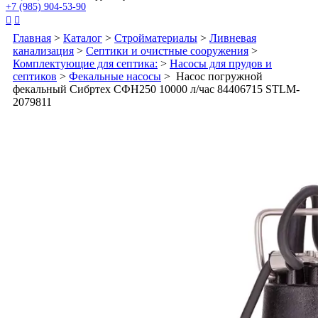
+7 (985) 904-53-90


Главная
>
Каталог
>
Стройматериалы
>
Ливневая
канализация
>
Септики и очистные сооружения
>
Комплектующие для септика:
>
Насосы для прудов и
септиков
>
Фекальные насосы
> Насос погружной
фекальный Сибртех СФН250 10000 л/час 84406715 STLM-
2079811