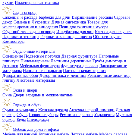
кухни
Инженерная сантехника
Сад и огород
Саженцы и рассада
Барбекю для дачи
Выращивание рассады
Садовый
декор
Семена и Луковицы
Дачная сантехника
Товары для
консервирования и виноделия
Печи для сжигания мусора
Обустройство сада и огорода
Инкубаторы для яиц
Клетки для несушек
Парники и теплицы
Горшки и кашпо для цветов
Обогрев грунта
Компостеры
Отделочные материалы
Освещение
Подвесные потолки
Дверная фурнитура
Напольные
плинтуса
Пиломатериалы
Лестницы деревянные
Трубы дымохода и
фитинги
Мебельная фурнитура
Фурнитура для окон
Лакокрасочные
материалы
Напольные покрытия
Плитка и керамогранит
Декоративные обои
Декор потолка и лепнина
Ревизионные люки под
плитку
Листовые материалы
Окна и двери
Окна
Двери входные и межкомнатные
Одежда и обувь
Сумки и чемоданы
Женская одежда
Аптечка первой помощи
Детская
одежда
Обувь
Головные уборы
Ремни и перчатки
Украшения
Мужская
одежда
Кеды
Спецодежда
Мебель для дома и офиса
Мебель для ванной
Кухонная мебель
Детская мебель
Мебель садовая